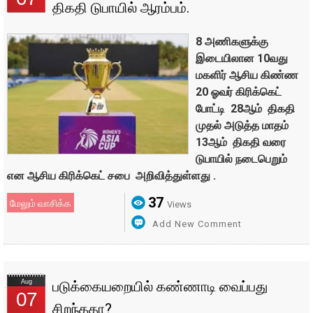
திகதி டுபாயில் ஆரம்பம்.
8 அணிகளுக்கு
இடையிலான 10வது
மகளிர் ஆசிய கிண்ண
20 ஓவர் கிரிக்கெட்
போட்டி 28ஆம் திகதி
முதல் அடுத்த மாதம்
13ஆம் திகதி வரை
டுபாயில் நடைபெறும்
என ஆசிய கிரிக்கெட் சபை அறிவித்துள்ளது .
37
மேலும் வாசிக்க
Views
Add New Comment
Aug
படுக்கையறையில் கண்ணாடி வைப்பது
07
சிறந்ததா?