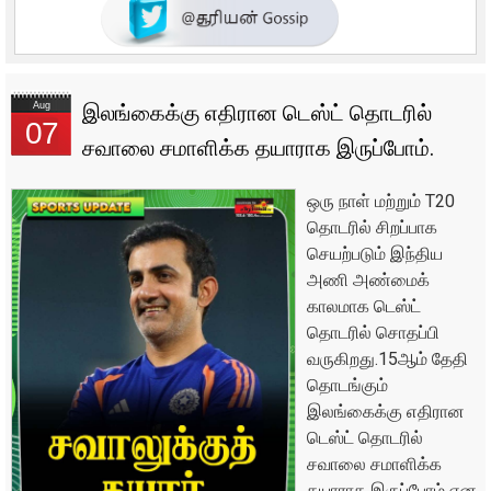
Aug
இலங்கைக்கு எதிரான டெஸ்ட் தொடரில்
07
சவாலை சமாளிக்க தயாராக இருப்போம்.
ஒரு நாள் மற்றும் T20
தொடரில் சிறப்பாக
செயற்படும் இந்திய
அணி அண்மைக்
காலமாக டெஸ்ட்
தொடரில் சொதப்பி
வருகிறது.15ஆம் தேதி
தொடங்கும்
இலங்கைக்கு எதிரான
டெஸ்ட் தொடரில்
சவாலை சமாளிக்க
தயாராக இருப்போம் என