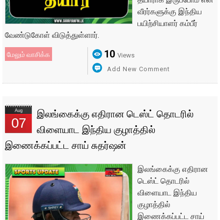
வீரர்களுக்கு இந்திய
பயிற்சியாளர் கம்பீர்
வேண்டுகோள் விடுத்துள்ளார்.
10
மேலும் வாசிக்க
Views
Add New Comment
Aug
இலங்கைக்கு எதிரான டெஸ்ட் தொடரில்
07
விளையாட இந்திய குழாத்தில்
இணைக்கப்பட்ட சாய் சுதர்ஷன்
இலங்கைக்கு எதிரான
டெஸ்ட் தொடரில்
விளையாட இந்திய
குழாத்தில்
இணைக்கப்பட்ட சாய்