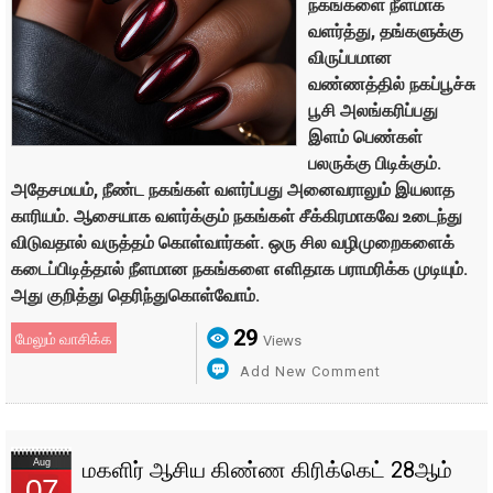
நகங்களை நீளமாக
வளர்த்து, தங்களுக்கு
விருப்பமான
வண்ணத்தில் நகப்பூச்சு
பூசி அலங்கரிப்பது
இளம் பெண்கள்
பலருக்கு பிடிக்கும்.
அதேசமயம், நீண்ட நகங்கள் வளர்ப்பது அனைவராலும் இயலாத
காரியம். ஆசையாக வளர்க்கும் நகங்கள் சீக்கிரமாகவே உடைந்து
விடுவதால் வருத்தம் கொள்வார்கள். ஒரு சில வழிமுறைகளைக்
கடைப்பிடித்தால் நீளமான நகங்களை எளிதாக பராமரிக்க முடியும்.
அது குறித்து தெரிந்துகொள்வோம்.
29
மேலும் வாசிக்க
Views
Add New Comment
Aug
மகளிர் ஆசிய கிண்ண கிரிக்கெட் 28ஆம்
07