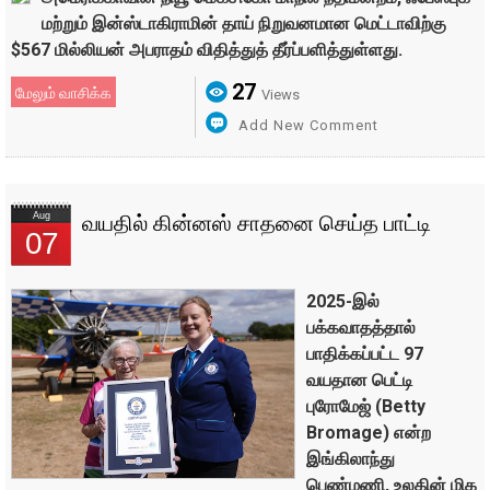
மற்றும் இன்ஸ்டாகிராமின் தாய் நிறுவனமான மெட்டாவிற்கு
$567 மில்லியன் அபராதம் விதித்துத் தீர்ப்பளித்துள்ளது.
27
மேலும் வாசிக்க
Views
Add New Comment
Aug
வயதில் கின்னஸ் சாதனை செய்த பாட்டி
07
2025-இல்
பக்கவாதத்தால்
பாதிக்கப்பட்ட 97
வயதான பெட்டி
புரோமேஜ் (Betty
Bromage) என்ற
இங்கிலாந்து
பெண்மணி, உலகின் மிக