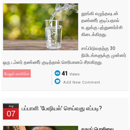
தூங்கி எழுந்தவுடன்
தண்ணீர் குடிப்பதால்
உடலுக்கு புத்துணர்ச்சி
கிடைக்கிறது.
சாப்பிடுவதற்கு 30
நிமிடங்களுக்கு முன்னர்
ஒரு டம்ளர் தண்ணீர் குடித்தால் செரிமானம் சீராகிறது.
41
மேலும் வாசிக்க
Views
Add New Comment
Aug
பப்பாளி 'பேஷியல்' செய்வது எப்படி?
07
சருமப் பொலிவை