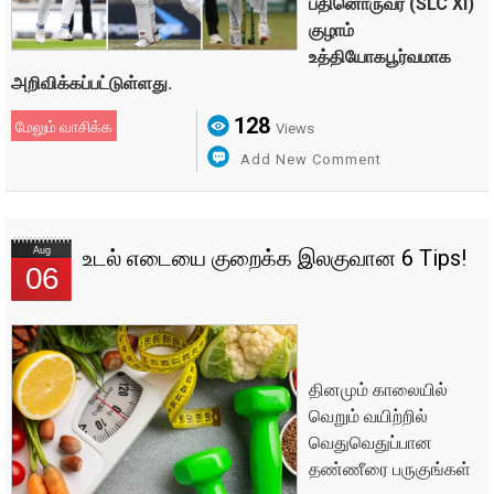
பதினொருவர் (SLC XI)
குழாம்
உத்தியோகபூர்வமாக
அறிவிக்கப்பட்டுள்ளது.
128
மேலும் வாசிக்க
Views
Add New Comment
Aug
உடல் எடையை குறைக்க இலகுவான 6 Tips!
06
தினமும் காலையில்
வெறும் வயிற்றில்
வெதுவெதுப்பான
தண்ணீரை பருகுங்கள்