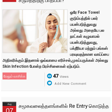
சருமத்திற்கு பாதிப்பா?
ஒரே Face Towel
குடும்பத்தில் பலர்
பயன்படுத்துவது
அல்லது அதையே பல
நாட்கள் கழுவாமல்
பயன்படுத்துவது,
பக்றீரியா மற்றும் பங்கஸ்
பரவுவதற்கான வாய்ப்பை
அதிகரிக்கும்.இதனால் ஒவ்வாமை எரிச்சல்,முகப்பருக்கள் அல்லது
Skin Infection போன்ற பிரச்சினைகள் ஏற்படும்.
47
மேலும் வாசிக்க
Views
Add New Comment
Aug
சமூகவலைத்தளங்களில் Re Entry கொடுத்த
07