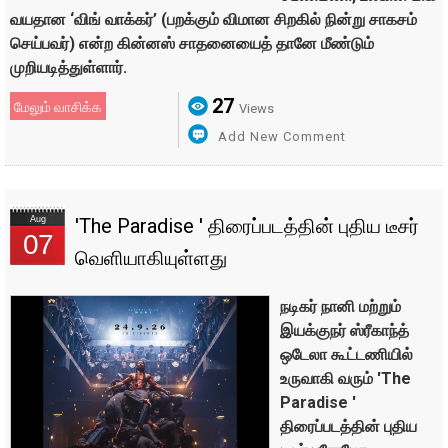
வயதான ‘விங் வாக்கர்’ (பறக்கும் விமான சிறகில் நின்று சாகசம்
செய்பவர்) என்ற கின்னஸ் சாதனையைத் தானே மீண்டும்
முறியடித்துள்ளார்.
27
மேலும் வாசிக்க
Views
Add New Comment
Aug
'The Paradise ' திரைப்படத்தின் புதிய டீசர்
07
வெளியாகியுள்ளது
நடிகர் நானி மற்றும்
இயக்குநர் ஸ்ரீகாந்த்
ஒடேலா கூட்டணியில்
உருவாகி வரும் 'The
Paradise '
திரைப்படத்தின் புதிய