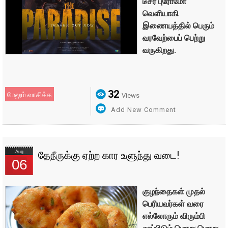
டீசர் புரோமோ
வெளியாகி
இணையத்தில் பெரும்
வரவேற்பைப் பெற்று
வருகிறது.
32
மேலும் வாசிக்க
Views
Add New Comment
Aug
தேநீருக்கு ஏற்ற கார உளுந்து வடை!
06
குழந்தைகள் முதல்
பெரியவர்கள் வரை
எல்லோரும் விரும்பி