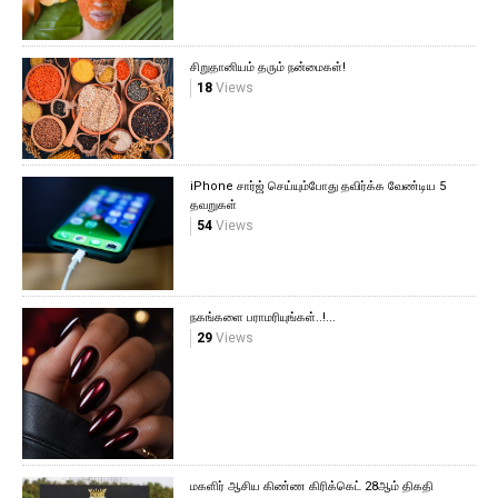
சிறுதானியம் தரும் நன்மைகள்!
18
Views
iPhone சார்ஜ் செய்யும்போது தவிர்க்க வேண்டிய 5
தவறுகள்
54
Views
நகங்களை பராமரியுங்கள்..!...
29
Views
மகளிர் ஆசிய கிண்ண கிரிக்கெட் 28ஆம் திகதி