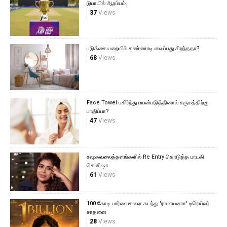
டுபாயில் ஆரம்பம்.
37
Views
படுக்கையறையில் கண்ணாடி வைப்பது சிறந்ததா?
68
Views
Face Towel பகிர்ந்து பயன்படுத்தினால் சருமத்திற்கு
பாதிப்பா?
47
Views
சமூகவலைத்தளங்களில் Re Entry கொடுத்த பாடகி
கெனிஷா
61
Views
100 கோடி பார்வைகளை கடந்து 'ராமாயணா' டிரெய்லர்
சாதனை
28
Views