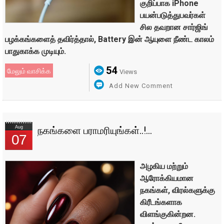
குறிப்பாக iPhone
பயன்படுத்துபவர்கள்
சில தவறான சார்ஜிங்
பழக்கங்களைத் தவிர்த்தால், Battery இன் ஆயுளை நீண்ட காலம்
பாதுகாக்க முடியும்.
54
மேலும் வாசிக்க
Views
Add New Comment
Aug
நகங்களை பராமரியுங்கள்..!...
07
அழகிய மற்றும்
ஆரோக்கியமான
நகங்கள், விரல்களுக்கு
கிரீடங்களாக
விளங்குகின்றன.