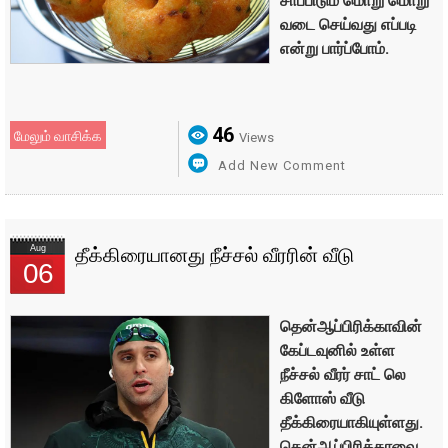
சாப்பிடும் மொறு மொறு
வடை செய்வது எப்படி
என்று பார்ப்போம்.
46
மேலும் வாசிக்க
Views
Add New Comment
Aug
தீக்கிரையானது நீச்சல் வீரரின் வீடு
06
தென்ஆப்பிரிக்காவின்
கேப்டவுனில் உள்ள
நீச்சல் வீரர் சாட் லெ
கிளோஸ் வீடு
தீக்கிரையாகியுள்ளது.
தென்ஆப்பிரிக்காவை