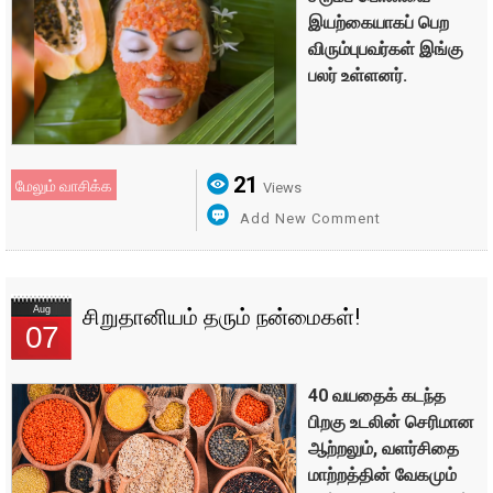
இயற்கையாகப் பெற
விரும்புபவர்கள் இங்கு
பலர் உள்ளனர்.
21
மேலும் வாசிக்க
Views
Add New Comment
Aug
சிறுதானியம் தரும் நன்மைகள்!
07
40 வயதைக் கடந்த
பிறகு உடலின் செரிமான
ஆற்றலும், வளர்சிதை
மாற்றத்தின் வேகமும்