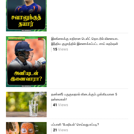
இலங்கைக்கு எதிரான டெஸ்ட் தொடரில் விளையாட
இந்திய குழாத்தில் இணைக்கப்பட்ட சாய் சுதர்ஷன்
15
Views
தண்ணீர் பருகுவதால் கிடைக்கும் முக்கியமான 5
நன்மைகள்!
41
Views
பப்பாளி 'பேஷியல்' செய்வது எப்படி?
21
Views