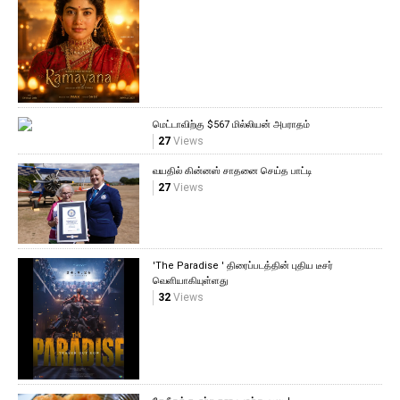
மெட்டாவிற்கு $567 மில்லியன் அபராதம்
27
Views
வயதில் கின்னஸ் சாதனை செய்த பாட்டி
27
Views
'The Paradise ' திரைப்படத்தின் புதிய டீசர்
வெளியாகியுள்ளது
32
Views