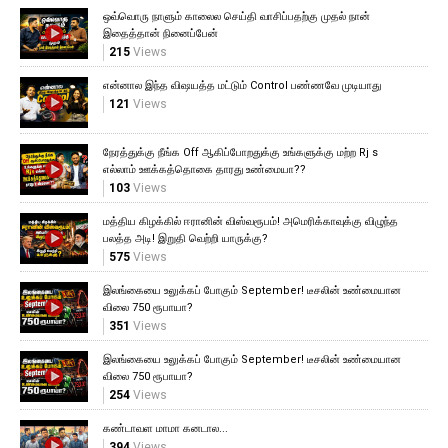
ஒவ்வொரு நாளும் காலைல செய்தி வாசிப்பதற்கு முதல் நான்
இதைத்தான் நினைப்பேன்
215
Views
என்னால இந்த விஷயத்த மட்டும் Control பண்ணவே முடியாது
121
Views
நேரத்துக்கு நீங்க Off ஆகிப்போறதுக்கு உங்களுக்கு மற்ற Rj s
எல்லாம் ஊக்கத்தொகை தாரது உண்மையா??
103
Views
மத்திய கிழக்கில் ஈரானின் விஸ்வரூபம்! அமெரிக்காவுக்கு விழுந்த
பலத்த அடி! இறுதி வெற்றி யாருக்கு?
575
Views
இலங்கையை உலுக்கப் போகும் September! டீசலின் உண்மையான
விலை 750 ரூபாயா?
351
Views
இலங்கையை உலுக்கப் போகும் September! டீசலின் உண்மையான
விலை 750 ரூபாயா?
254
Views
கண்டாவள மாமா கனடால...
394
Views