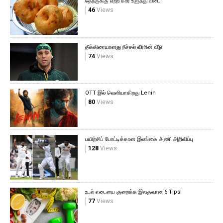
தேநீருக்கு ஏற்ற கார உளுந்து வடை!
46
Views
தீக்கிரையானது நீச்சல் வீரரின் வீடு
74
Views
OTT இல் வெளியாகிறது Lenin
80
Views
பயிற்சிப் போட்டிக்கான இலங்கை அணி அறிவிப்பு
128
Views
உடல் எடையை குறைக்க இலகுவான 6 Tips!
77
Views