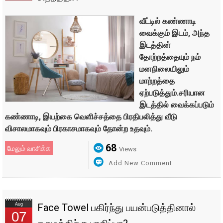
வீட்டில் கண்ணாடி
வைக்கும் இடம், அந்த
இடத்தின்
தோற்றத்தையும் நம்
மனநிலையிலும்
மாற்றத்தை
ஏற்படுத்தும்.சரியான
இடத்தில் வைக்கப்படும்
கண்ணாடி, இயற்கை வெளிச்சத்தை பிரதிபலித்து வீடு
விசாலமாகவும் பிரகாசமாகவும் தோன்ற உதவும்.
68
மேலும் வாசிக்க
Views
Add New Comment
Aug
Face Towel பகிர்ந்து பயன்படுத்தினால்
07