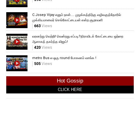
C.Josep Vijay எனும் நான்.... முழக்கத்திற்கு வழிவகுத்தோரில்
முக்கியமானவர் செங்கோட்டையன் என்ற சூறாவளி
663
Views
வரலாற்று வெற்றி! வென்றது எப்படி?திராவிடக் கோட்டையை ஒற்றை
ஆளாகத் தகர்த்த விஜய்!
420
Views
metro Bus ல ஒரு round போகலாம் வாங்க !
505
Views
Hot Gossip
CLICK HERE