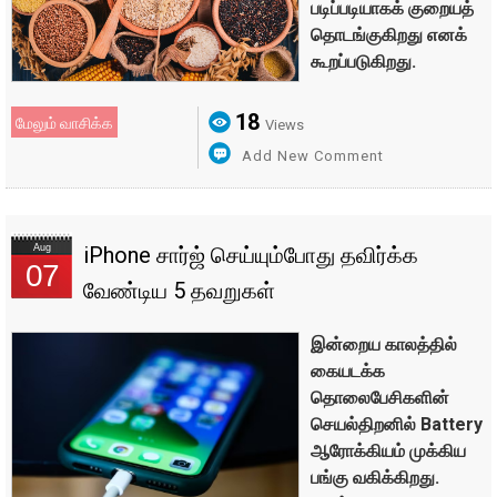
படிப்படியாகக் குறையத்
தொடங்குகிறது எனக்
கூறப்படுகிறது.
18
மேலும் வாசிக்க
Views
Add New Comment
Aug
iPhone சார்ஜ் செய்யும்போது தவிர்க்க
07
வேண்டிய 5 தவறுகள்
இன்றைய காலத்தில்
கையடக்க
தொலைபேசிகளின்
செயல்திறனில் Battery
ஆரோக்கியம் முக்கிய
பங்கு வகிக்கிறது.