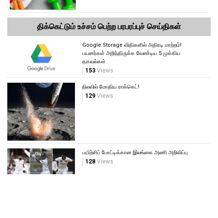
திக்கெட்டும் உச்சம் பெற்ற பரபரப்புச் செய்திகள்
Google Storage விதிகளில் அதிரடி மாற்றம்!
பயனர்கள் அறிந்திருக்க வேண்டிய 5 முக்கிய
தகவல்கள்
153
Views
நிலவில் மோதிய ராக்கெட்!
129
Views
பயிற்சிப் போட்டிக்கான இலங்கை அணி அறிவிப்பு
128
Views
தாடி வைத்திருப்பவரா நீங்கள்? இதை
தெரிந்துகொள்ளுங்கள்