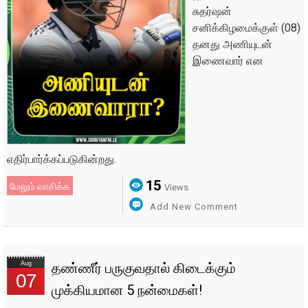
சுதர்ஷன்
சனிக்கிழமைக்குள் (08)
தனது அணியுடன்
இணைவார் என
எதிர்பார்க்கப்படுகின்றது.
15
மேலும் வாசிக்க
Views
Add New Comment
Aug
தண்ணீர் பருகுவதால் கிடைக்கும்
07
முக்கியமான 5 நன்மைகள்!