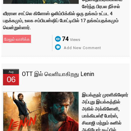
சேர்ந்த பிரபல நீச்சல்
வீரரான சாட்லெ கிளோஸ் ஒலிம்பிக்கில் ஒரு தங்கம் உட்பட 4
பதக்கமும், உலக சம்பியன்ஷிப் போட்டியில் 17 தங்கப்பதக்கமும்
வென்றுள்ளார்.
74
மேலும் வாசிக்க
Views
Add New Comment
Aug
OTT இல் வெளியாகிறது Lenin
06
இயக்குநர் முரளிகிஷோர்
அப்புறு இயக்கத்தில்
அகில் அக்கினேனி,
பாக்கியஸ்ரீ போர்ஸ்,
சிவாஜி மற்றும் சுனில்
ஆகியோர் நடிப்பில்