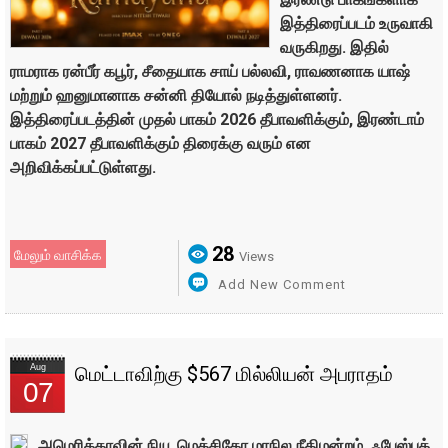
இத்திரைப்படம் உருவாகி
வருகிறது. இதில்
ராமராக ரன்பீர் கபூர், சீதையாக சாய் பல்லவி, ராவணனாக யாஷ்
மற்றும் ஹனுமானாக சன்னி தியோல் நடித்துள்ளனர்.
இத்திரைப்படத்தின் முதல் பாகம் 2026 தீபாவளிக்கும், இரண்டாம்
பாகம் 2027 தீபாவளிக்கும் திரைக்கு வரும் என
அறிவிக்கப்பட்டுள்ளது.
28
மேலும் வாசிக்க
Views
Add New Comment
Aug
மெட்டாவிற்கு $567 மில்லியன் அபராதம்
07
அமெரிக்காவின் நியூ மெக்சிகோ மாநில நீதிமன்றம், ஃபேஸ்புக்