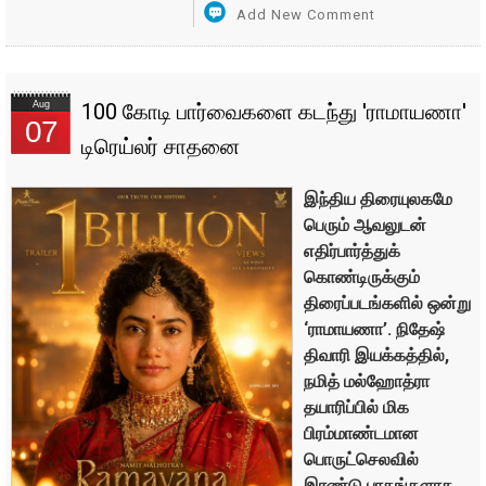
Add New Comment
Aug
100 கோடி பார்வைகளை கடந்து 'ராமாயணா'
07
டிரெய்லர் சாதனை
இந்திய திரையுலகமே
பெரும் ஆவலுடன்
எதிர்பார்த்துக்
கொண்டிருக்கும்
திரைப்படங்களில் ஒன்று
‘ராமாயணா’. நிதேஷ்
திவாரி இயக்கத்தில்,
நமித் மல்ஹோத்ரா
தயாரிப்பில் மிக
பிரம்மாண்டமான
பொருட்செலவில்
இரண்டு பாகங்களாக