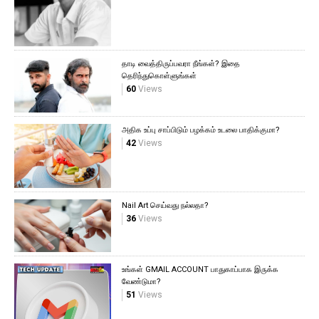
தாடி வைத்திருப்பவரா நீங்கள்? இதை
தெரிந்துகொள்ளுங்கள்
60
Views
அதிக உப்பு சாப்பிடும் பழக்கம் உடலை பாதிக்குமா?
42
Views
Nail Art செய்வது நல்லதா?
36
Views
உங்கள் GMAIL ACCOUNT பாதுகாப்பாக இருக்க
வேண்டுமா?
51
Views