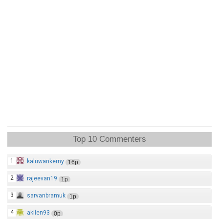
Top 10 Commenters
1
kaluwankerny
16p
2
rajeevan19
1p
3
sarvanbramuk
1p
4
akilen93
0p