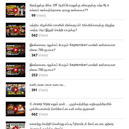
நேரத்துக்கு நீங்க Off ஆகிப்போறதுக்கு உங்களுக்கு மற்ற Rj s
எல்லாம் ஊக்கத்தொகை தாரது உண்மையா??
99
Views
மத்திய கிழக்கில் ஈரானின் விஸ்வரூபம்! அமெரிக்காவுக்கு விழுந்த
பலத்த அடி! இறுதி வெற்றி யாருக்கு?
562
Views
இலங்கையை உலுக்கப் போகும் September! டீசலின் உண்மையான
விலை 750 ரூபாயா?
347
Views
இலங்கையை உலுக்கப் போகும் September! டீசலின் உண்மையான
விலை 750 ரூபாயா?
253
Views
கண்டாவள மாமா கனடால...
391
Views
C.Josep Vijay எனும் நான்.... முழக்கத்திற்கு வழிவகுத்தோரில்
முக்கியமானவர் செங்கோட்டையன் என்ற சூறாவளி
662
Views
வரலாற்று வெற்றி! வென்றது எப்படி?திராவிடக் கோட்டையை ஒற்றை
ஆளாகத் தகர்த்த விஜய்!