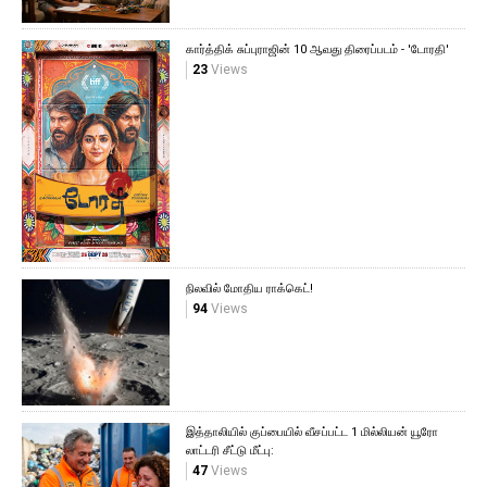
கார்த்திக் சுப்புராஜின் 10 ஆவது திரைப்படம் - 'டோரதி'
23
Views
நிலவில் மோதிய ராக்கெட்!
94
Views
இத்தாலியில் குப்பையில் வீசப்பட்ட 1 மில்லியன் யூரோ
லாட்டரி சீட்டு மீட்பு:
47
Views