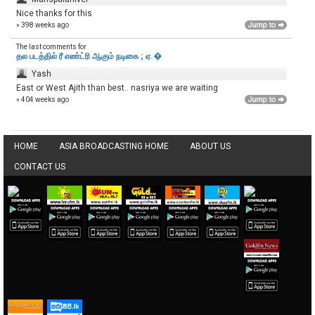
Nice thanks for this
» 398 weeks ago
The last comments for
தல படத்தில் ரீ எண்ட்ரி ஆகும் நடிகை ; ஏ.�
Yash
East or West Ajith than best.. nasriya we are waiting
» 404 weeks ago
HOME
ASIA BROADCASTING HOME
ABOUT US
CONTACT US