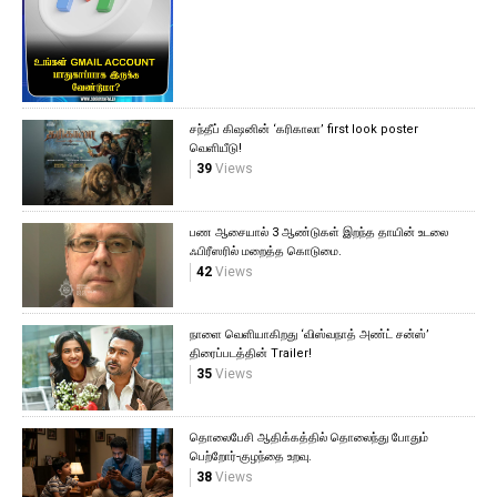
சந்தீப் கிஷனின் ‘கரிகாலா’ first look poster
வெளியீடு!
39
Views
பண ஆசையால் 3 ஆண்டுகள் இறந்த தாயின் உடலை
ஃபிரீஸரில் மறைத்த கொடுமை.
42
Views
நாளை வெளியாகிறது ‘விஸ்வநாத் அண்ட் சன்ஸ்’
திரைப்படத்தின் Trailer!
35
Views
தொலைபேசி ஆதிக்கத்தில் தொலைந்து போதும்
பெற்றோர்-குழந்தை உறவு.
38
Views