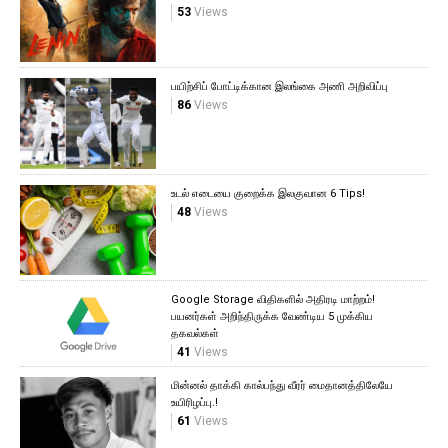
53
Views
பயிற்சிப் போட்டிக்கான இலங்கை அணி அறிவிப்பு
86
Views
உடல் எடையை குறைக்க இலகுவான 6 Tips!
48
Views
Google Storage விதிகளில் அதிரடி மாற்றம்!
பயனர்கள் அறிந்திருக்க வேண்டிய 5 முக்கிய
தகவல்கள்
41
Views
மின்னல் தாக்கி கால்பந்து வீரர் மைதானத்திலேயே
உயிரிழப்பு.!
61
Views