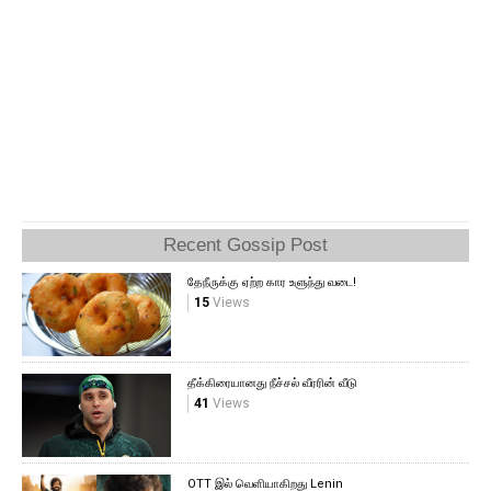
Recent Gossip Post
தேநீருக்கு ஏற்ற கார உளுந்து வடை!
15
Views
தீக்கிரையானது நீச்சல் வீரரின் வீடு
41
Views
OTT இல் வெளியாகிறது Lenin