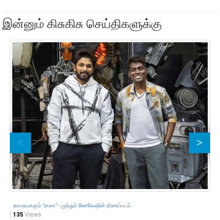
இன்னும் கிசுகிசு செய்திகளுக்கு
து
12
தாமதமாகும் 'ராகா' - முந்தும் லோகேஷின் திரைப்படம்
135
Views