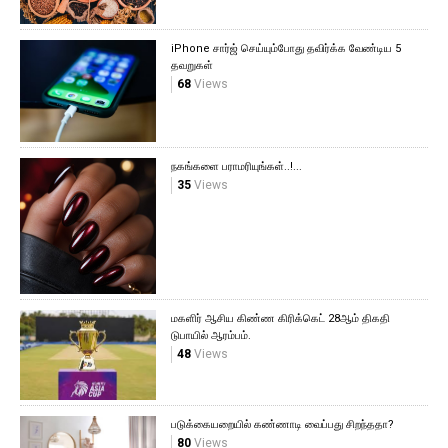
iPhone சார்ஜ் செய்யும்போது தவிர்க்க வேண்டிய 5
தவறுகள்
68
Views
நகங்களை பராமரியுங்கள்..!...
35
Views
மகளிர் ஆசிய கிண்ண கிரிக்கெட் 28ஆம் திகதி
டுபாயில் ஆரம்பம்.
48
Views
படுக்கையறையில் கண்ணாடி வைப்பது சிறந்ததா?
80
Views