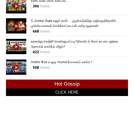
கண்டாவள மாமா கனடால...
396
Views
C.Josep Vijay எனும் நான்.... முழக்கத்திற்கு வழிவகுத்தோரில்
முக்கியமானவர் செங்கோட்டையன் என்ற சூறாவளி
668
Views
வரலாற்று வெற்றி! வென்றது எப்படி?திராவிடக் கோட்டையை ஒற்றை
ஆளாகத் தகர்த்த விஜய்!
422
Views
metro Bus ல ஒரு round போகலாம் வாங்க !
508
Views
Hot Gossip
CLICK HERE