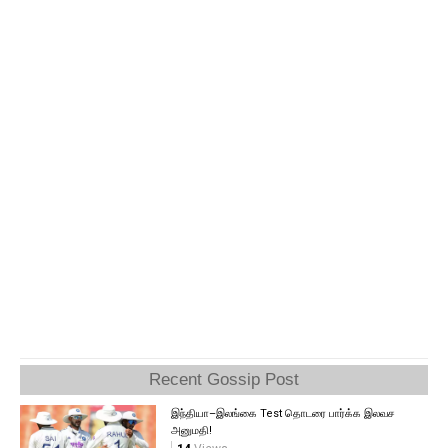
Recent Gossip Post
இந்தியா–இலங்கை Test தொடரை பார்க்க இலவச
அனுமதி!