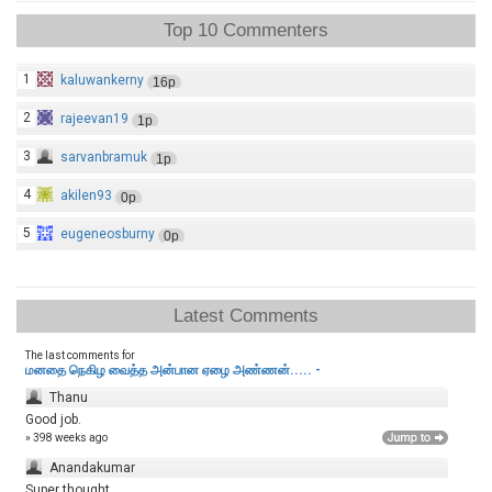
Top 10 Commenters
1
kaluwankerny
16p
2
rajeevan19
1p
3
sarvanbramuk
1p
4
akilen93
0p
5
eugeneosburny
0p
Latest Comments
The last comments for
மனதை நெகிழ வைத்த அன்பான ஏழை அண்ணன்..... -
Thanu
Good job.
» 398 weeks ago
Anandakumar
Super thought