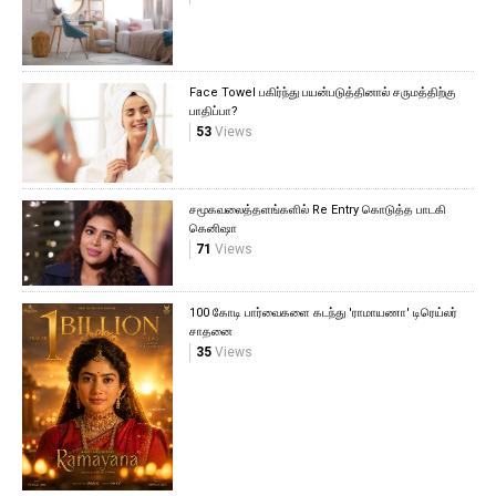
Face Towel பகிர்ந்து பயன்படுத்தினால் சருமத்திற்கு
பாதிப்பா?
53
Views
சமூகவலைத்தளங்களில் Re Entry கொடுத்த பாடகி
கெனிஷா
71
Views
100 கோடி பார்வைகளை கடந்து 'ராமாயணா' டிரெய்லர்
சாதனை
35
Views