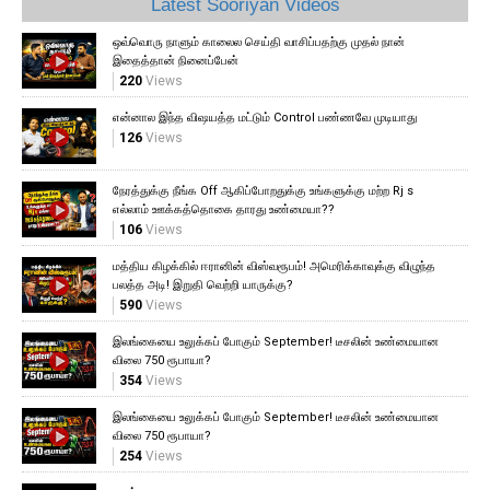
Latest Sooriyan Videos
ஒவ்வொரு நாளும் காலைல செய்தி வாசிப்பதற்கு முதல் நான்
இதைத்தான் நினைப்பேன்
220
Views
என்னால இந்த விஷயத்த மட்டும் Control பண்ணவே முடியாது
126
Views
நேரத்துக்கு நீங்க Off ஆகிப்போறதுக்கு உங்களுக்கு மற்ற Rj s
எல்லாம் ஊக்கத்தொகை தாரது உண்மையா??
106
Views
மத்திய கிழக்கில் ஈரானின் விஸ்வரூபம்! அமெரிக்காவுக்கு விழுந்த
பலத்த அடி! இறுதி வெற்றி யாருக்கு?
590
Views
இலங்கையை உலுக்கப் போகும் September! டீசலின் உண்மையான
விலை 750 ரூபாயா?
354
Views
இலங்கையை உலுக்கப் போகும் September! டீசலின் உண்மையான
விலை 750 ரூபாயா?
254
Views