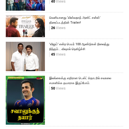
40
Views
வெளியானது ‘விஸ்வநாத் அண்ட் சன்ஸ்’
திரைப்படத்தின் Trailer!
26
Views
'விஜய்' என்ற பெயர் 100 ஆண்டுகள் நிலைத்து
நிற்கும்... விஷால் நெகிழ்ச்சி
45
Views
இலங்கைக்கு எதிரான டெஸ்ட் தொடரில் சவாலை
சமாளிக்க தயாராக இருப்போம்.
50
Views