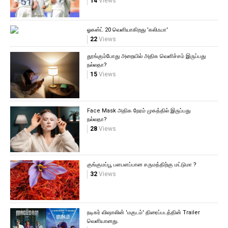
14
Views
ஓகஸ்ட் 20 வெளியாகிறது 'கலிஃபா'
22
Views
தூங்கும்போது அறையில் அதிக வெளிச்சம் இருப்பது
நல்லதா?
15
Views
Face Mask அதிக நேரம் முகத்தில் இருப்பது
நல்லதா?
28
Views
குங்குமப்பூ பளபளப்பான சருமத்திற்கு மட்டுமா ?
32
Views
நடிகர் விஷாலின் 'மகுடம்' திரைப்படத்தின் Trailer
வெளியானது.