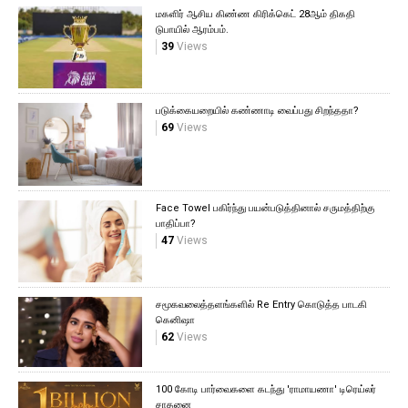
மகளிர் ஆசிய கிண்ண கிரிக்கெட் 28ஆம் திகதி
டுபாயில் ஆரம்பம்.
39
Views
படுக்கையறையில் கண்ணாடி வைப்பது சிறந்ததா?
69
Views
Face Towel பகிர்ந்து பயன்படுத்தினால் சருமத்திற்கு
பாதிப்பா?
47
Views
சமூகவலைத்தளங்களில் Re Entry கொடுத்த பாடகி
கெனிஷா
62
Views
100 கோடி பார்வைகளை கடந்து 'ராமாயணா' டிரெய்லர்
சாதனை