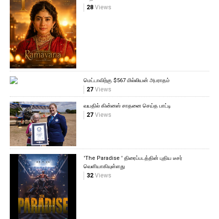
28
Views
மெட்டாவிற்கு $567 மில்லியன் அபராதம்
27
Views
வயதில் கின்னஸ் சாதனை செய்த பாட்டி
27
Views
'The Paradise ' திரைப்படத்தின் புதிய டீசர்
வெளியாகியுள்ளது
32
Views