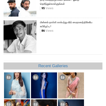
தெரிந்துகொள்ளுங்கள்
95
Views
மின்னல் தாக்கி கால்பந்து வீரர் மைதானத்திலேயே
உயிரிழப்பு.!
86
Views
Recent Galleries