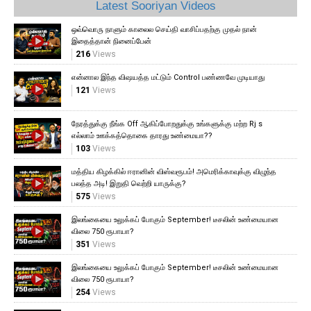
Latest Sooriyan Videos
ஒவ்வொரு நாளும் காலைல செய்தி வாசிப்பதற்கு முதல் நான்
இதைத்தான் நினைப்பேன்
216
Views
என்னால இந்த விஷயத்த மட்டும் Control பண்ணவே முடியாது
121
Views
நேரத்துக்கு நீங்க Off ஆகிப்போறதுக்கு உங்களுக்கு மற்ற Rj s
எல்லாம் ஊக்கத்தொகை தாரது உண்மையா??
103
Views
மத்திய கிழக்கில் ஈரானின் விஸ்வரூபம்! அமெரிக்காவுக்கு விழுந்த
பலத்த அடி! இறுதி வெற்றி யாருக்கு?
575
Views
இலங்கையை உலுக்கப் போகும் September! டீசலின் உண்மையான
விலை 750 ரூபாயா?
351
Views
இலங்கையை உலுக்கப் போகும் September! டீசலின் உண்மையான
விலை 750 ரூபாயா?
254
Views