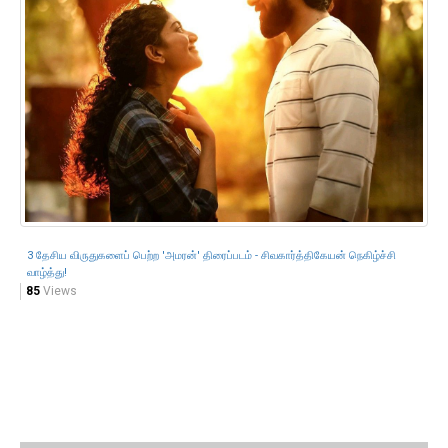
3 தேசிய விருதுகளைப் பெற்ற 'அமரன்' திரைப்படம் - சிவகார்த்திகேயன் நெகிழ்ச்சி
வாழ்த்து!
85
Views