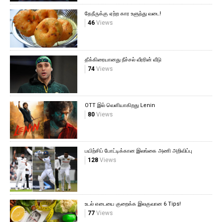
தேநீருக்கு ஏற்ற கார உளுந்து வடை!
46
Views
தீக்கிரையானது நீச்சல் வீரரின் வீடு
74
Views
OTT இல் வெளியாகிறது Lenin
80
Views
பயிற்சிப் போட்டிக்கான இலங்கை அணி அறிவிப்பு
128
Views
உடல் எடையை குறைக்க இலகுவான 6 Tips!
77
Views