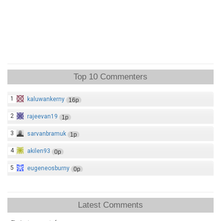
Top 10 Commenters
1
kaluwankerny
16p
2
rajeevan19
1p
3
sarvanbramuk
1p
4
akilen93
0p
5
eugeneosburny
0p
Latest Comments