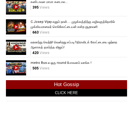
கண்டாவள மாமா கனடால...
395
Views
C.Josep Vijay எனும் நான்.... முழக்கத்திற்கு வழிவகுத்தோரில்
முக்கியமானவர் செங்கோட்டையன் என்ற சூறாவளி
663
Views
வரலாற்று வெற்றி! வென்றது எப்படி?திராவிடக் கோட்டையை ஒற்றை
ஆளாகத் தகர்த்த விஜய்!
420
Views
metro Bus ல ஒரு round போகலாம் வாங்க !
505
Views
Hot Gossip
CLICK HERE