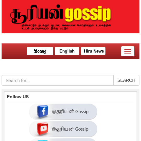
English
Hiru News
Toggle
naviga
SEARCH
Follow US