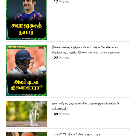
17
Views
இலங்கைக்கு எதிரான டெஸ்ட் தொடரில் விளையாட
இந்திய குழாத்தில் இணைக்கப்பட்ட சாய் சுதர்ஷன்
22
Views
தண்ணீர் பருகுவதால் கிடைக்கும் முக்கியமான 5
நன்மைகள்!
49
Views
பப்பாளி 'பேஷியல்' செய்வது எப்படி?