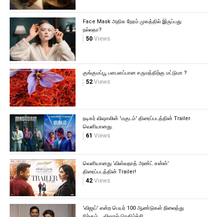
Face Mask அதிக நேரம் முகத்தில் இருப்பது
நல்லதா?
50
Views
குங்குமப்பூ பளபளப்பான சருமத்திற்கு மட்டுமா ?
52
Views
நடிகர் விஷாலின் 'மகுடம்' திரைப்படத்தின் Trailer
வெளியானது.
61
Views
வெளியானது ‘விஸ்வநாத் அண்ட் சன்ஸ்’
திரைப்படத்தின் Trailer!
42
Views
'விஜய்' என்ற பெயர் 100 ஆண்டுகள் நிலைத்து
நிற்கும்... விஷால் நெகிழ்ச்சி