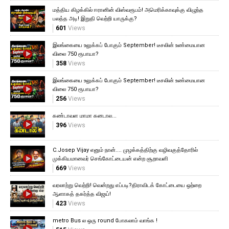
மத்திய கிழக்கில் ஈரானின் விஸ்வரூபம்! அமெரிக்காவுக்கு விழுந்த
பலத்த அடி! இறுதி வெற்றி யாருக்கு?
601
Views
இலங்கையை உலுக்கப் போகும் September! டீசலின் உண்மையான
விலை 750 ரூபாயா?
358
Views
இலங்கையை உலுக்கப் போகும் September! டீசலின் உண்மையான
விலை 750 ரூபாயா?
256
Views
கண்டாவள மாமா கனடால...
396
Views
C.Josep Vijay எனும் நான்.... முழக்கத்திற்கு வழிவகுத்தோரில்
முக்கியமானவர் செங்கோட்டையன் என்ற சூறாவளி
669
Views
வரலாற்று வெற்றி! வென்றது எப்படி?திராவிடக் கோட்டையை ஒற்றை
ஆளாகத் தகர்த்த விஜய்!
423
Views
metro Bus ல ஒரு round போகலாம் வாங்க !