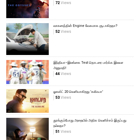
72
Views
வாகனத்தின் Engine வேகமாக சூடாகிறதா?
52
Views
இந்தியா–இலங்கை Test தொடரை பார்க்க இலவச
அனுமதி!
44
Views
ஓகஸ்ட் 20 வெளியாகிறது 'கலிஃபா'
53
Views
தூங்கும்போது அறையில் அதிக வெளிச்சம் இருப்பது
நல்லதா?
51
Views