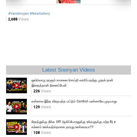
#Vanibhojan #NewGallery
#V
2,688
Views
3,
Latest Sooriyan Videos
ஒவ்வொரு நாளும் காலைல செய்தி வாசிப்பதற்கு முதல் நான்
இதைத்தான் நினைப்பேன்
226
Views
என்னால இந்த விஷயத்த மட்டும் Control பண்ணவே முடியாது
129
Views
நேரத்துக்கு நீங்க Off ஆகிப்போறதுக்கு உங்களுக்கு மற்ற Rj s
எல்லாம் ஊக்கத்தொகை தாரது உண்மையா??
108
Views