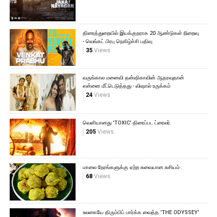
திரைத்துறையில் இயக்குநராக 20 ஆண்டுகள் நிறைவு
- வெங்கட் பிரபு நெகிழ்ச்சி பதிவு
35
Views
வருங்கால மனைவி தன்ஷிகாவின் ஆதரவுதான்
என்னை மீட்டெடுத்தது - விஷால் உருக்கம்
24
Views
வெளியானது 'TOXIC' திரைப்பட ட்ரைலர்.
205
Views
மாலை நேரங்களுக்கு ஏற்ற சுவையான சுசியம் .
68
Views
உலகையே திரும்பிப் பார்க்க வைத்த 'THE ODYSSEY'