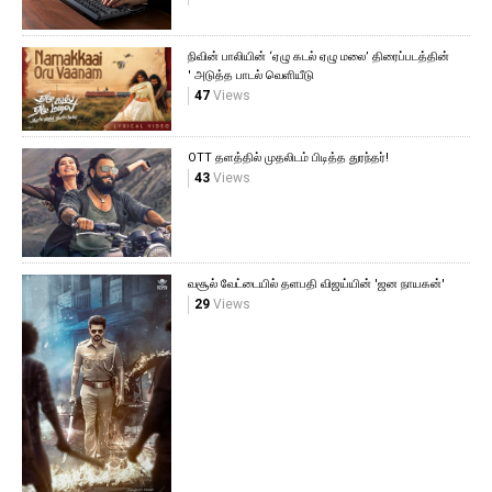
நிவின் பாலியின் ‘ஏழு கடல் ஏழு மலை’ திரைப்படத்தின்
' அடுத்த பாடல் வெளியீடு
47
Views
OTT தளத்தில் முதலிடம் பிடித்த துரந்தர்!
43
Views
வசூல் வேட்டையில் தளபதி விஜய்யின் 'ஜன நாயகன்'
29
Views