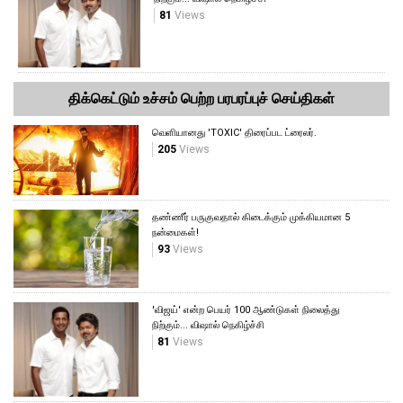
81
Views
திக்கெட்டும் உச்சம் பெற்ற பரபரப்புச் செய்திகள்
வெளியானது 'TOXIC' திரைப்பட ட்ரைலர்.
205
Views
தண்ணீர் பருகுவதால் கிடைக்கும் முக்கியமான 5
நன்மைகள்!
93
Views
'விஜய்' என்ற பெயர் 100 ஆண்டுகள் நிலைத்து
நிற்கும்... விஷால் நெகிழ்ச்சி
81
Views