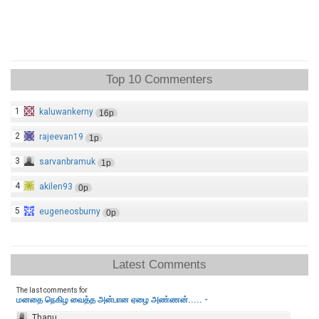
Top 10 Commenters
1
kaluwankerny
16p
2
rajeevan19
1p
3
sarvanbramuk
1p
4
akilen93
0p
5
eugeneosburny
0p
Latest Comments
The last comments for
மனதை நெகிழ வைத்த அன்பான ஏழை அண்ணன்..... -
Thanu