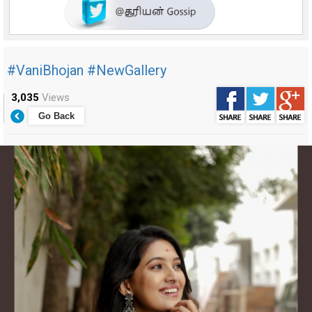
#VaniBhojan #NewGallery
3,035
Views
Go Back