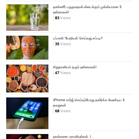
தண்ணீர் பருகுவதால் கிடைக்கும் முக்கியமான 5
நன்மைகள்!
83
Views
பப்பாளி 'பேஷியல்' செய்வது எப்படி?
35
Views
சிறுதானியம் தரும் நன்மைகள்!
47
Views
iPhone சார்ஜ் செய்யும்போது தவிர்க்க வேண்டிய 5
தவறுகள்
68
Views
நகங்களை பராமரியுங்கள்..!...