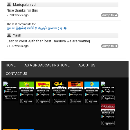
Marispalanivel
Nice thanks for this
» 398 weeks ago
The last comments for
தல படத்தில் ரீ எண்ட்ரி ஆகும் நடிகை ; ஏ.�
Yash
East or West Ajith than best.. nasriya we are waiting
» 404 weeks ago
HOME
ASIA BROADCASTING HOME
ABOUT US
CONTACT US