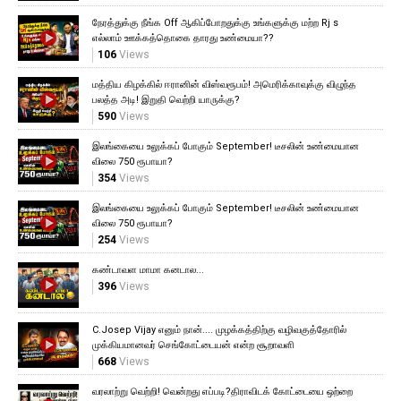
நேரத்துக்கு நீங்க Off ஆகிப்போறதுக்கு உங்களுக்கு மற்ற Rj s
எல்லாம் ஊக்கத்தொகை தாரது உண்மையா??
106
Views
மத்திய கிழக்கில் ஈரானின் விஸ்வரூபம்! அமெரிக்காவுக்கு விழுந்த
பலத்த அடி! இறுதி வெற்றி யாருக்கு?
590
Views
இலங்கையை உலுக்கப் போகும் September! டீசலின் உண்மையான
விலை 750 ரூபாயா?
354
Views
இலங்கையை உலுக்கப் போகும் September! டீசலின் உண்மையான
விலை 750 ரூபாயா?
254
Views
கண்டாவள மாமா கனடால...
396
Views
C.Josep Vijay எனும் நான்.... முழக்கத்திற்கு வழிவகுத்தோரில்
முக்கியமானவர் செங்கோட்டையன் என்ற சூறாவளி
668
Views
வரலாற்று வெற்றி! வென்றது எப்படி?திராவிடக் கோட்டையை ஒற்றை