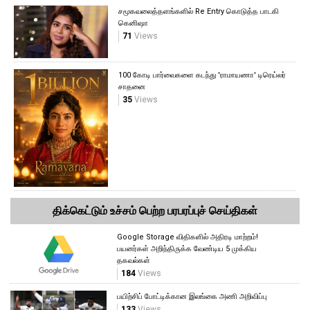
சமூகவலைத்தளங்களில் Re Entry கொடுத்த பாடகி
கெனிஷா
71
Views
100 கோடி பார்வைகளை கடந்து 'ராமாயணா' டிரெய்லர்
சாதனை
35
Views
திக்கெட்டும் உச்சம் பெற்ற பரபரப்புச் செய்திகள்
Google Storage விதிகளில் அதிரடி மாற்றம்!
பயனர்கள் அறிந்திருக்க வேண்டிய 5 முக்கிய
தகவல்கள்
184
Views
பயிற்சிப் போட்டிக்கான இலங்கை அணி அறிவிப்பு
133
Views