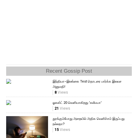
Recent Gossip Post
இந்தியா–இலங்கை Test தொடரை பார்க்க இலவச
அனுமதி!
8
Views
ஓகஸ்ட் 20 வெளியாகிறது 'கலிஃபா'
21
Views
தூங்கும்போது அறையில் அதிக வெளிச்சம் இருப்பது
நல்லதா?
15
Views