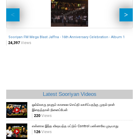
So
24
Sooriyan FM Mega Blast Jaffna - 16th Anniversary Celebration - Album 1
24,397
Views
Latest Sooriyan Videos
ஒவ்வொரு நாளும் காலைல செய்தி வாசிப்பதற்கு முதல் நான்
இதைத்தான் நினைப்பேன்
220
Views
என்னால இந்த விஷயத்த மட்டும் Control பண்ணவே முடியாது
126
Views