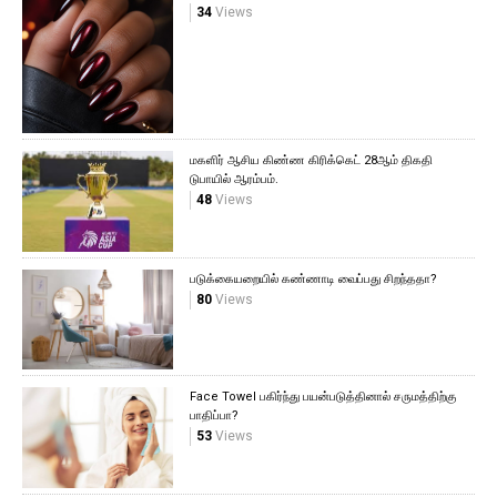
34
Views
மகளிர் ஆசிய கிண்ண கிரிக்கெட் 28ஆம் திகதி
டுபாயில் ஆரம்பம்.
48
Views
படுக்கையறையில் கண்ணாடி வைப்பது சிறந்ததா?
80
Views
Face Towel பகிர்ந்து பயன்படுத்தினால் சருமத்திற்கு
பாதிப்பா?
53
Views