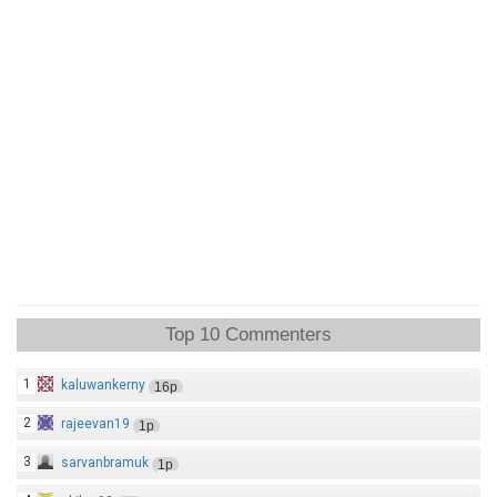
Top 10 Commenters
1
kaluwankerny
16p
2
rajeevan19
1p
3
sarvanbramuk
1p