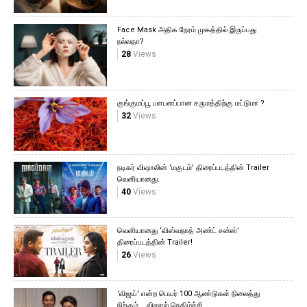
Face Mask அதிக நேரம் முகத்தில் இருப்பது
நல்லதா?
28
Views
குங்குமப்பூ பளபளப்பான சருமத்திற்கு மட்டுமா ?
32
Views
நடிகர் விஷாலின் 'மகுடம்' திரைப்படத்தின் Trailer
வெளியானது.
40
Views
வெளியானது ‘விஸ்வநாத் அண்ட் சன்ஸ்’
திரைப்படத்தின் Trailer!
26
Views
'விஜய்' என்ற பெயர் 100 ஆண்டுகள் நிலைத்து
நிற்கும்... விஷால் நெகிழ்ச்சி