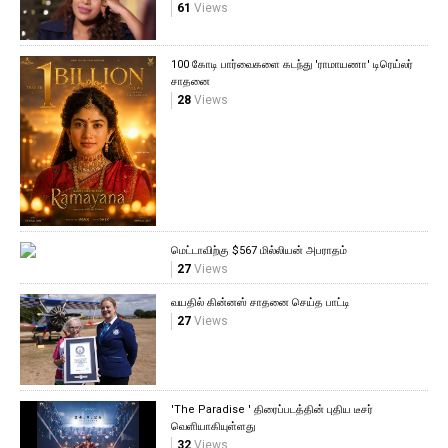
61
Views
100 கோடி பார்வைகளை கடந்து 'ராமாயணா' டிரெய்லர்
சாதனை
28
Views
மெட்டாவிற்கு $567 மில்லியன் அபராதம்
27
Views
வயதில் கின்னஸ் சாதனை செய்த பாட்டி
27
Views
'The Paradise ' திரைப்படத்தின் புதிய டீசர்
வெளியாகியுள்ளது
32
Views