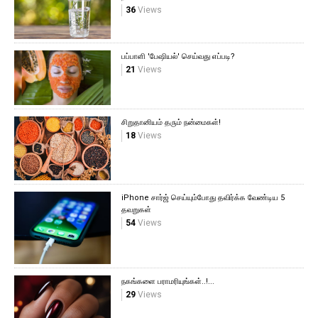
36
Views
பப்பாளி 'பேஷியல்' செய்வது எப்படி?
21
Views
சிறுதானியம் தரும் நன்மைகள்!
18
Views
iPhone சார்ஜ் செய்யும்போது தவிர்க்க வேண்டிய 5
தவறுகள்
54
Views
நகங்களை பராமரியுங்கள்..!...
29
Views