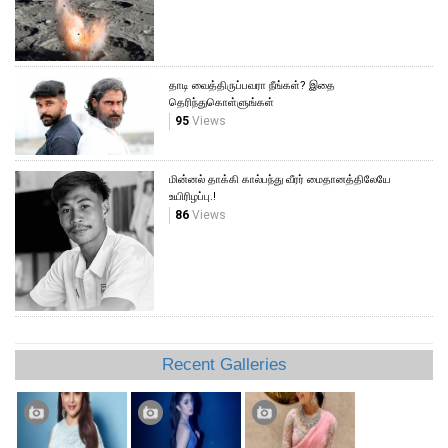
தாடி வைத்திருப்பவரா நீங்கள்? இதை
தெரிந்துகொள்ளுங்கள்
95
Views
மின்னல் தாக்கி கால்பந்து வீரர் மைதானத்திலேயே
உயிரிழப்பு.!
86
Views
Recent Galleries