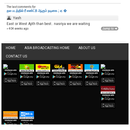
The last comments for
தல படத்தில் ரீ எண்ட்ரி ஆகும் நடிகை ; ஏ.�
Yash
East or West Ajith than best.. nasriya we are waiting
» 404 weeks ago
HOME
ASIA BROADCASTING HOME
ABOUT US
CONTACT US