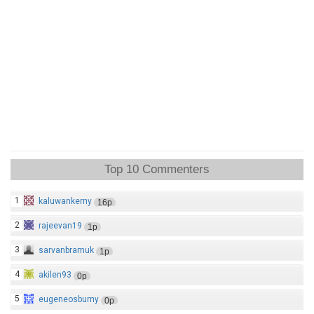
Top 10 Commenters
1
kaluwankerny
16p
2
rajeevan19
1p
3
sarvanbramuk
1p
4
akilen93
0p
5
eugeneosburny
0p