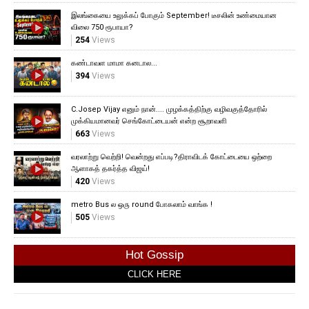
இலங்கையை உலுக்கப் போகும் September! டீசலின் உண்மையான
விலை 750 ரூபாயா?
254
Views
கண்டாவள மாமா கனடால...
394
Views
C.Josep Vijay எனும் நான்.... முழக்கத்திற்கு வழிவகுத்தோரில்
முக்கியமானவர் செங்கோட்டையன் என்ற சூறாவளி
663
Views
வரலாற்று வெற்றி! வென்றது எப்படி?திராவிடக் கோட்டையை ஒற்றை
ஆளாகத் தகர்த்த விஜய்!
420
Views
metro Bus ல ஒரு round போகலாம் வாங்க !
505
Views
Hot Gossip
CLICK HERE