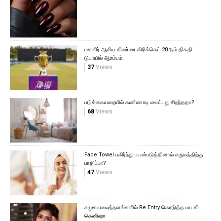
மகளிர் ஆசிய கிண்ண கிரிக்கெட் 28ஆம் திகதி
டுபாயில் ஆரம்பம்.
37
Views
படுக்கையறையில் கண்ணாடி வைப்பது சிறந்ததா?
68
Views
Face Towel பகிர்ந்து பயன்படுத்தினால் சருமத்திற்கு
பாதிப்பா?
47
Views
சமூகவலைத்தளங்களில் Re Entry கொடுத்த பாடகி
கெனிஷா