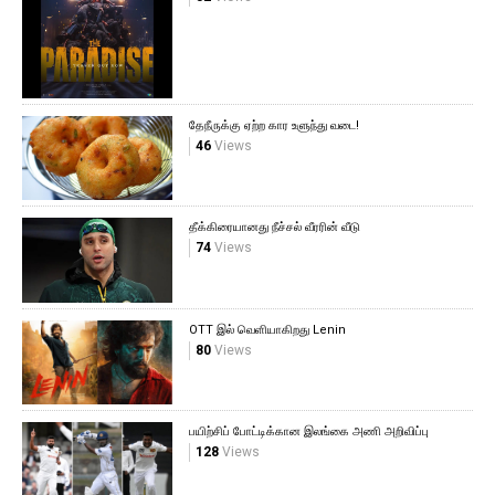
தேநீருக்கு ஏற்ற கார உளுந்து வடை!
46
Views
தீக்கிரையானது நீச்சல் வீரரின் வீடு
74
Views
OTT இல் வெளியாகிறது Lenin
80
Views
பயிற்சிப் போட்டிக்கான இலங்கை அணி அறிவிப்பு
128
Views