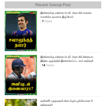
Recent Gossip Post
இலங்கைக்கு எதிரான டெஸ்ட் தொடரில் சவாலை
சமாளிக்க தயாராக இருப்போம்.
7
Views
இலங்கைக்கு எதிரான டெஸ்ட் தொடரில் விளையாட
இந்திய குழாத்தில் இணைக்கப்பட்ட சாய் சுதர்ஷன்
14
Views
தண்ணீர் பருகுவதால் கிடைக்கும் முக்கியமான 5
நன்மைகள்!