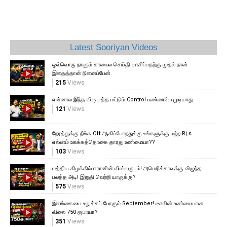
Latest Sooriyan Videos
ஒவ்வொரு நாளும் காலைல செய்தி வாசிப்பதற்கு முதல் நான்
இதைத்தான் நினைப்பேன்
215
Views
என்னால இந்த விஷயத்த மட்டும் Control பண்ணவே முடியாது
121
Views
நேரத்துக்கு நீங்க Off ஆகிப்போறதுக்கு உங்களுக்கு மற்ற Rj s
எல்லாம் ஊக்கத்தொகை தாரது உண்மையா??
103
Views
மத்திய கிழக்கில் ஈரானின் விஸ்வரூபம்! அமெரிக்காவுக்கு விழுந்த
பலத்த அடி! இறுதி வெற்றி யாருக்கு?
575
Views
இலங்கையை உலுக்கப் போகும் September! டீசலின் உண்மையான
விலை 750 ரூபாயா?
351
Views