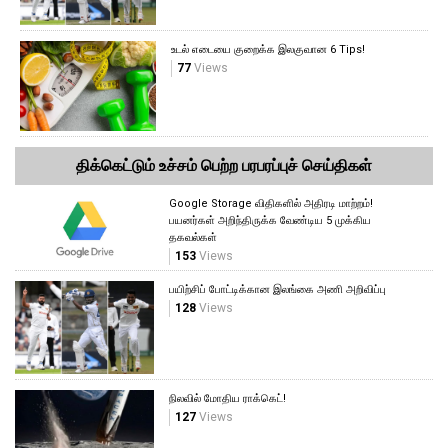
உடல் எடையை குறைக்க இலகுவான 6 Tips!
77
Views
திக்கெட்டும் உச்சம் பெற்ற பரபரப்புச் செய்திகள்
Google Storage விதிகளில் அதிரடி மாற்றம்!
பயனர்கள் அறிந்திருக்க வேண்டிய 5 முக்கிய
தகவல்கள்
153
Views
பயிற்சிப் போட்டிக்கான இலங்கை அணி அறிவிப்பு
128
Views
நிலவில் மோதிய ராக்கெட்!
127
Views