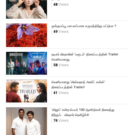
48
Views
குங்குமப்பூ பளபளப்பான சருமத்திற்கு மட்டுமா ?
49
Views
நடிகர் விஷாலின் 'மகுடம்' திரைப்படத்தின் Trailer
வெளியானது.
58
Views
வெளியானது ‘விஸ்வநாத் அண்ட் சன்ஸ்’
திரைப்படத்தின் Trailer!
41
Views
'விஜய்' என்ற பெயர் 100 ஆண்டுகள் நிலைத்து
நிற்கும்... விஷால் நெகிழ்ச்சி
74
Views