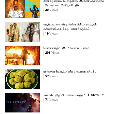
திரைத்துறையில் இயக்குநராக 20 ஆண்டுகள் நிறைவு
- வெங்கட் பிரபு நெகிழ்ச்சி பதிவு
30
Views
வருங்கால மனைவி தன்ஷிகாவின் ஆதரவுதான்
என்னை மீட்டெடுத்தது - விஷால் உருக்கம்
19
Views
வெளியானது 'TOXIC' திரைப்பட ட்ரைலர்.
201
Views
மாலை நேரங்களுக்கு ஏற்ற சுவையான சுசியம் .
57
Views
உலகையே திரும்பிப் பார்க்க வைத்த 'THE ODYSSEY'
71
Views