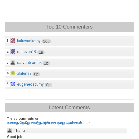
Top 10 Commenters
1
kaluwankerny
16p
2
rajeevan19
1p
3
sarvanbramuk
1p
4
akilen93
0p
5
eugeneosburny
0p
Latest Comments
The last comments for
மனதை நெகிழ வைத்த அன்பான ஏழை அண்ணன்..... -
Thanu
Good job.