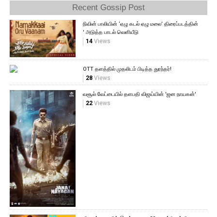
Recent Gossip Post
நிவின் பாலியின் ‘ஏழு கடல் ஏழு மலை’ திரைப்படத்தின்
' அடுத்த பாடல் வெளியீடு
14
Views
OTT தளத்தில் முதலிடம் பிடித்த துரந்தர்!
28
Views
வசூல் வேட்டையில் தளபதி விஜய்யின் 'ஜன நாயகன்'
22
Views