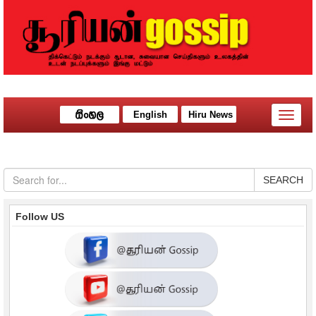
English
Hiru News
Toggle
naviga
SEARCH
Follow US