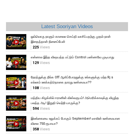
Latest Sooriyan Videos
ஒவ்வொரு நாளும் காலைல செய்தி வாசிப்பதற்கு முதல் நான்
இதைத்தான் நினைப்பேன்
225
Views
என்னால இந்த விஷயத்த மட்டும் Control பண்ணவே முடியாது
129
Views
நேரத்துக்கு நீங்க Off ஆகிப்போறதுக்கு உங்களுக்கு மற்ற Rj s
எல்லாம் ஊக்கத்தொகை தாரது உண்மையா??
108
Views
மத்திய கிழக்கில் ஈரானின் விஸ்வரூபம்! அமெரிக்காவுக்கு விழுந்த
பலத்த அடி! இறுதி வெற்றி யாருக்கு?
594
Views
இலங்கையை உலுக்கப் போகும் September! டீசலின் உண்மையான
விலை 750 ரூபாயா?
358
Views