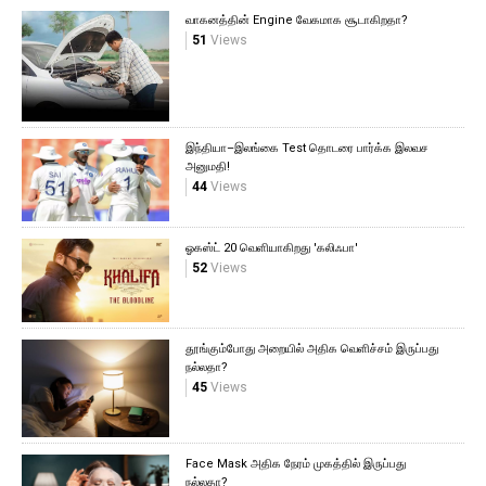
வாகனத்தின் Engine வேகமாக சூடாகிறதா?
51
Views
இந்தியா–இலங்கை Test தொடரை பார்க்க இலவச
அனுமதி!
44
Views
ஓகஸ்ட் 20 வெளியாகிறது 'கலிஃபா'
52
Views
தூங்கும்போது அறையில் அதிக வெளிச்சம் இருப்பது
நல்லதா?
45
Views
Face Mask அதிக நேரம் முகத்தில் இருப்பது
நல்லதா?