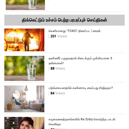
திக்கெட்டும் உச்சம் பெற்ற பரபரப்புச் செய்திகள்
வெளியானது 'TOXIC' திரைப்பட ட்ரைலர்.
201
Views
தண்ணீர் பருகுவதால் கிடைக்கும் முக்கியமான 5
நன்மைகள்!
88
Views
படுக்கையறையில் கண்ணாடி வைப்பது சிறந்ததா?
84
Views
சமூகவலைத்தளங்களில் Re Entry கொடுத்த பாடகி
கெனிஷா