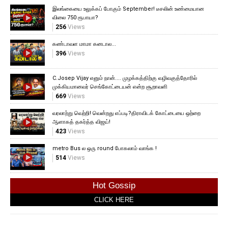
இலங்கையை உலுக்கப் போகும் September! டீசலின் உண்மையான
விலை 750 ரூபாயா?
256
Views
கண்டாவள மாமா கனடால...
396
Views
C.Josep Vijay எனும் நான்.... முழக்கத்திற்கு வழிவகுத்தோரில்
முக்கியமானவர் செங்கோட்டையன் என்ற சூறாவளி
669
Views
வரலாற்று வெற்றி! வென்றது எப்படி?திராவிடக் கோட்டையை ஒற்றை
ஆளாகத் தகர்த்த விஜய்!
423
Views
metro Bus ல ஒரு round போகலாம் வாங்க !
514
Views
Hot Gossip
CLICK HERE