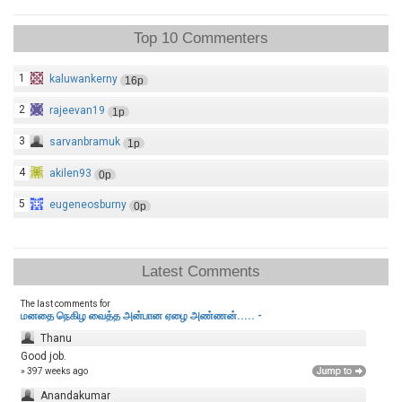
Top 10 Commenters
1
kaluwankerny
16p
2
rajeevan19
1p
3
sarvanbramuk
1p
4
akilen93
0p
5
eugeneosburny
0p
Latest Comments
The last comments for
மனதை நெகிழ வைத்த அன்பான ஏழை அண்ணன்..... -
Thanu
Good job.
» 397 weeks ago
Anandakumar