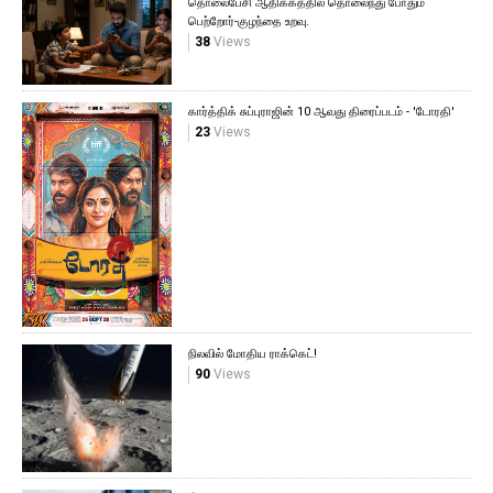
தொலைபேசி ஆதிக்கத்தில் தொலைந்து போதும்
பெற்றோர்-குழந்தை உறவு.
38
Views
கார்த்திக் சுப்புராஜின் 10 ஆவது திரைப்படம் - 'டோரதி'
23
Views
நிலவில் மோதிய ராக்கெட்!
90
Views