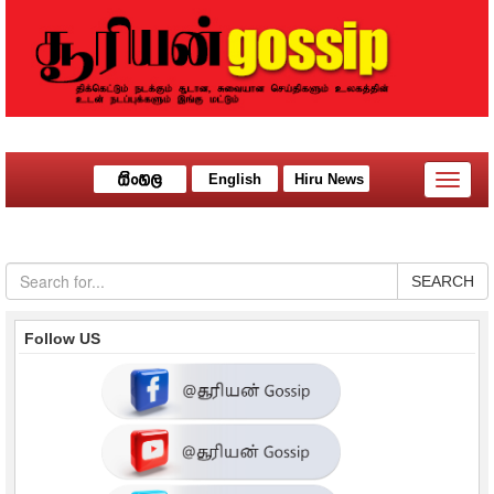
English
Hiru News
Toggle
naviga
SEARCH
Follow US