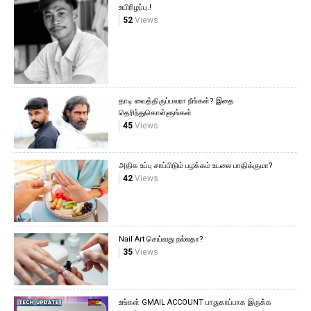
உயிரிழப்பு.!
52
Views
தாடி வைத்திருப்பவரா நீங்கள்? இதை
தெரிந்துகொள்ளுங்கள்
45
Views
அதிக உப்பு சாப்பிடும் பழக்கம் உடலை பாதிக்குமா?
42
Views
Nail Art செய்வது நல்லதா?
35
Views
உங்கள் GMAIL ACCOUNT பாதுகாப்பாக இருக்க