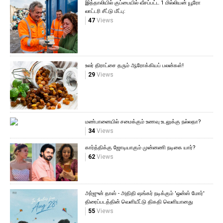
இத்தாலியில் குப்பையில் வீசப்பட்ட 1 மில்லியன் யூரோ
லாட்டரி சீட்டு மீட்பு:
47
Views
உலர் திராட்சை தரும் ஆரோக்கியப் பலன்கள்!
29
Views
மண்பானையில் சமைக்கும் உணவு உடலுக்கு நல்லதா?
34
Views
கார்த்திக்கு ஜோடியாகும் முன்னணி நடிகை யார்?
62
Views
அர்ஜுன் தாஸ் - அதிதி ஷங்கர் நடிக்கும் 'ஒன்ஸ் மோர்'
திரைப்படத்தின் வெளியீட்டு திகதி வெளியானது
55
Views