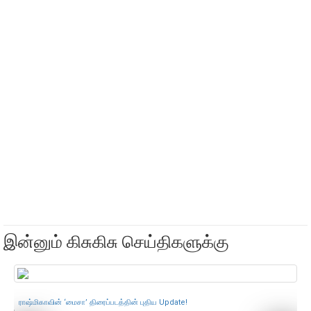
இன்னும் கிசுகிசு செய்திகளுக்கு
ராஷ்மிகாவின் ‘மைசா’ திரைப்படத்தின் புதிய Update!
நா