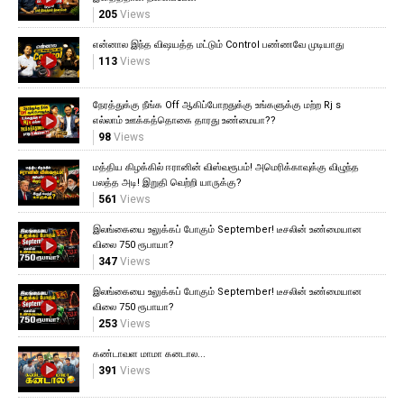
205
Views
என்னால இந்த விஷயத்த மட்டும் Control பண்ணவே முடியாது
113
Views
நேரத்துக்கு நீங்க Off ஆகிப்போறதுக்கு உங்களுக்கு மற்ற Rj s
எல்லாம் ஊக்கத்தொகை தாரது உண்மையா??
98
Views
மத்திய கிழக்கில் ஈரானின் விஸ்வரூபம்! அமெரிக்காவுக்கு விழுந்த
பலத்த அடி! இறுதி வெற்றி யாருக்கு?
561
Views
இலங்கையை உலுக்கப் போகும் September! டீசலின் உண்மையான
விலை 750 ரூபாயா?
347
Views
இலங்கையை உலுக்கப் போகும் September! டீசலின் உண்மையான
விலை 750 ரூபாயா?
253
Views
கண்டாவள மாமா கனடால...
391
Views