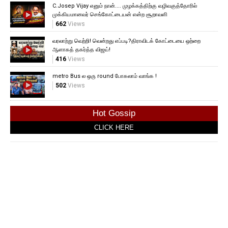
C.Josep Vijay எனும் நான்.... முழக்கத்திற்கு வழிவகுத்தோரில்
முக்கியமானவர் செங்கோட்டையன் என்ற சூறாவளி
662
Views
வரலாற்று வெற்றி! வென்றது எப்படி?திராவிடக் கோட்டையை ஒற்றை
ஆளாகத் தகர்த்த விஜய்!
416
Views
metro Bus ல ஒரு round போகலாம் வாங்க !
502
Views
Hot Gossip
CLICK HERE