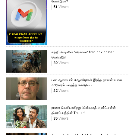
வேண்டுமா?
51
Views
சந்தீப் கிஷனின் ‘கரிகாலா’ first look poster
வெளியீடு!
39
Views
பண ஆசையால் 3 ஆண்டுகள் இறந்த தாயின் உடலை
ஃபிரீஸரில் மறைத்த கொடுமை.
42
Views
நாளை வெளியாகிறது ‘விஸ்வநாத் அண்ட் சன்ஸ்’
திரைப்படத்தின் Trailer!
35
Views