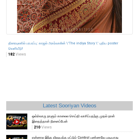
திரையுலகில் பரபரப்பு: காஜல் அகர்வாலின் \'The indiya Story \' புதிய poster
வெளியீடு!
182
Views
Latest Sooriyan Videos
ஒவ்வொரு நாளும் காலைல செய்தி வாசிப்பதற்கு முதல் நான்
இதைத்தான் நினைப்பேன்
210
Views
என்னால இந்த விஷயத்த மட்டும் Control பண்ணவே முடியாது