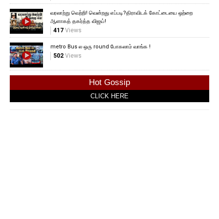
வரலாற்று வெற்றி! வென்றது எப்படி?திராவிடக் கோட்டையை ஒற்றை
ஆளாகத் தகர்த்த விஜய்!
417
Views
metro Bus ல ஒரு round போகலாம் வாங்க !
502
Views
Hot Gossip
CLICK HERE