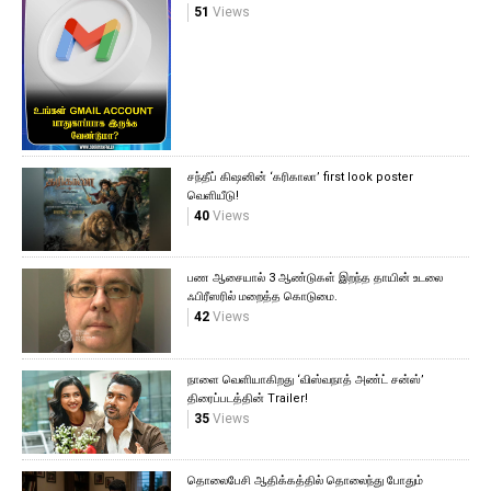
51
Views
சந்தீப் கிஷனின் ‘கரிகாலா’ first look poster
வெளியீடு!
40
Views
பண ஆசையால் 3 ஆண்டுகள் இறந்த தாயின் உடலை
ஃபிரீஸரில் மறைத்த கொடுமை.
42
Views
நாளை வெளியாகிறது ‘விஸ்வநாத் அண்ட் சன்ஸ்’
திரைப்படத்தின் Trailer!
35
Views
தொலைபேசி ஆதிக்கத்தில் தொலைந்து போதும்