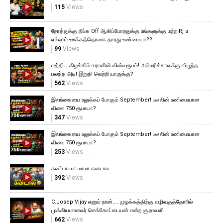
115
Views
நேரத்துக்கு நீங்க Off ஆகிப்போறதுக்கு உங்களுக்கு மற்ற Rj s
எல்லாம் ஊக்கத்தொகை தாரது உண்மையா??
99
Views
மத்திய கிழக்கில் ஈரானின் விஸ்வரூபம்! அமெரிக்காவுக்கு விழுந்த
பலத்த அடி! இறுதி வெற்றி யாருக்கு?
562
Views
இலங்கையை உலுக்கப் போகும் September! டீசலின் உண்மையான
விலை 750 ரூபாயா?
347
Views
இலங்கையை உலுக்கப் போகும் September! டீசலின் உண்மையான
விலை 750 ரூபாயா?
253
Views
கண்டாவள மாமா கனடால...
392
Views
C.Josep Vijay எனும் நான்.... முழக்கத்திற்கு வழிவகுத்தோரில்
முக்கியமானவர் செங்கோட்டையன் என்ற சூறாவளி
662
Views