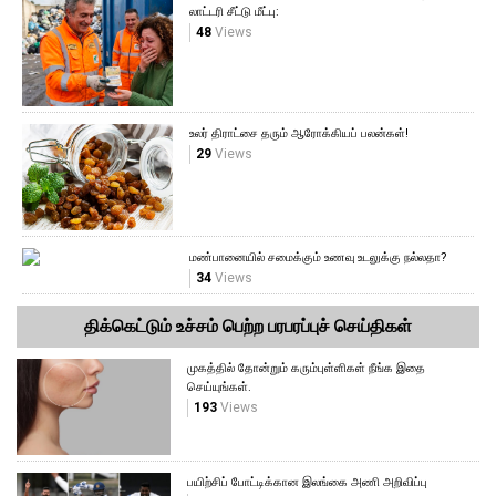
லாட்டரி சீட்டு மீட்பு:
48
Views
உலர் திராட்சை தரும் ஆரோக்கியப் பலன்கள்!
29
Views
மண்பானையில் சமைக்கும் உணவு உடலுக்கு நல்லதா?
34
Views
திக்கெட்டும் உச்சம் பெற்ற பரபரப்புச் செய்திகள்
முகத்தில் தோன்றும் கரும்புள்ளிகள் நீங்க இதை
செய்யுங்கள்.
193
Views
பயிற்சிப் போட்டிக்கான இலங்கை அணி அறிவிப்பு