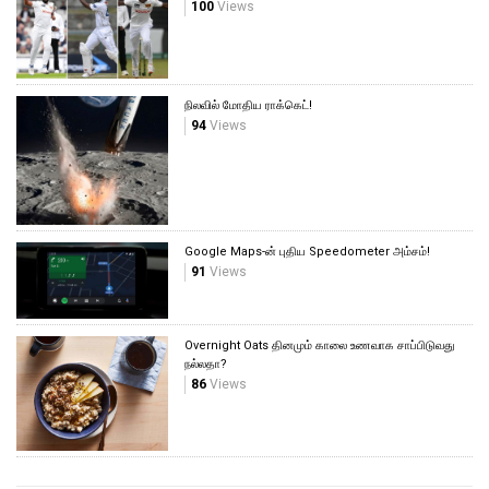
100
Views
நிலவில் மோதிய ராக்கெட்!
94
Views
Google Maps-ன் புதிய Speedometer அம்சம்!
91
Views
Overnight Oats தினமும் காலை உணவாக சாப்பிடுவது
நல்லதா?
86
Views