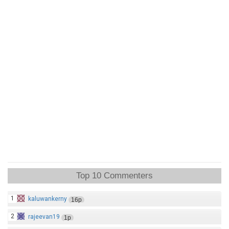
Top 10 Commenters
1
kaluwankerny
16p
2
rajeevan19
1p