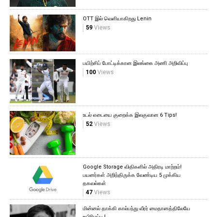
OTT இல் வெளியாகிறது Lenin
59
Views
பயிற்சிப் போட்டிக்கான இலங்கை அணி அறிவிப்பு
100
Views
உடல் எடையை குறைக்க இலகுவான 6 Tips!
52
Views
Google Storage விதிகளில் அதிரடி மாற்றம்!
பயனர்கள் அறிந்திருக்க வேண்டிய 5 முக்கிய
தகவல்கள்
47
Views
மின்னல் தாக்கி கால்பந்து வீரர் மைதானத்திலேயே
உயிரிழப்பு.!