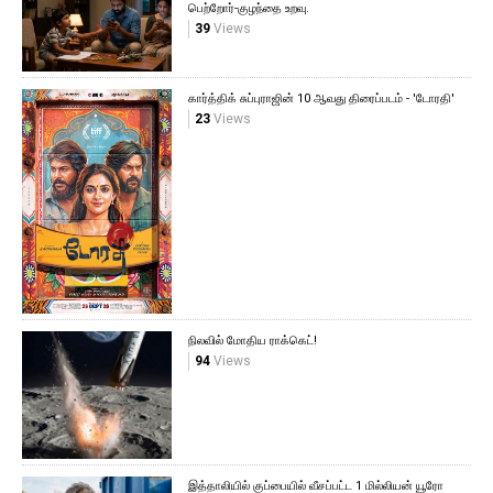
பெற்றோர்-குழந்தை உறவு.
39
Views
கார்த்திக் சுப்புராஜின் 10 ஆவது திரைப்படம் - 'டோரதி'
23
Views
நிலவில் மோதிய ராக்கெட்!
94
Views
இத்தாலியில் குப்பையில் வீசப்பட்ட 1 மில்லியன் யூரோ