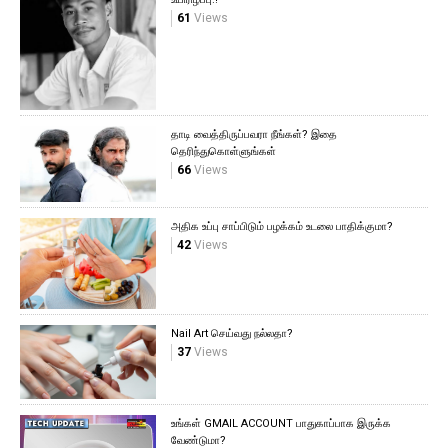
61
Views
தாடி வைத்திருப்பவரா நீங்கள்? இதை
தெரிந்துகொள்ளுங்கள்
66
Views
அதிக உப்பு சாப்பிடும் பழக்கம் உடலை பாதிக்குமா?
42
Views
Nail Art செய்வது நல்லதா?
37
Views
உங்கள் GMAIL ACCOUNT பாதுகாப்பாக இருக்க
வேண்டுமா?