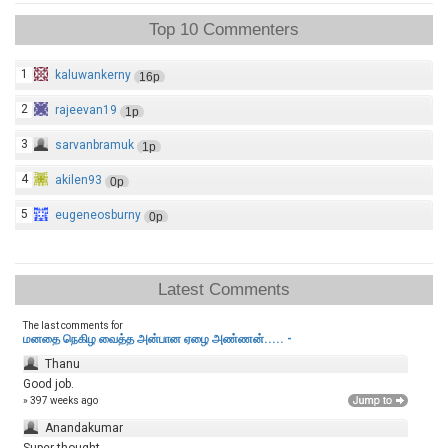
Top 10 Commenters
1
kaluwankerny
16p
2
rajeevan19
1p
3
sarvanbramuk
1p
4
akilen93
0p
5
eugeneosburny
0p
Latest Comments
The last comments for
மனதை நெகிழ வைத்த அன்பான ஏழை அண்ணன்..... -
Thanu
Good job.
» 397 weeks ago
Anandakumar