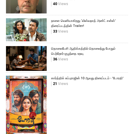
40
Views
நாளை வெளியாகிறது ‘விஸ்வநாத் அண்ட் சன்ஸ்’
திரைப்படத்தின் Trailer!
33
Views
தொலைபேசி ஆதிக்கத்தில் தொலைந்து போதும்
பெற்றோர்-குழந்தை உறவு.
36
Views
கார்த்திக் சுப்புராஜின் 10 ஆவது திரைப்படம் - 'டோரதி'
21
Views