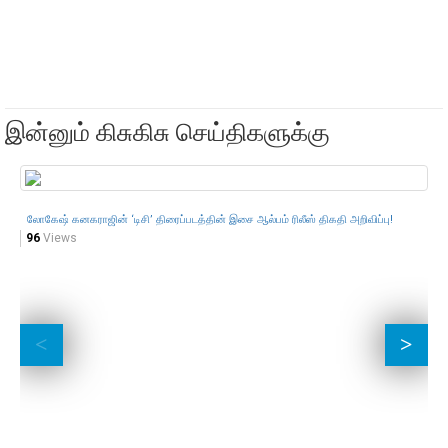
இன்னும் கிசுகிசு செய்திகளுக்கு
லோகேஷ் கனகராஜின் ‘டிசி’ திரைப்படத்தின் இசை ஆல்பம் ரிலீஸ் திகதி அறிவிப்பு!
96
Views