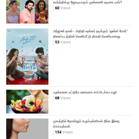
கார்த்திக்கு ஜோடியாகும் முன்னணி நடிகை யார்?
60
Views
அர்ஜுன் தாஸ் - அதிதி ஷங்கர் நடிக்கும் 'ஒன்ஸ் மோர்'
திரைப்படத்தின் வெளியீட்டு திகதி வெளியானது
53
Views
பழங்களை மட்டுமே உணவாக சாப்பிடக்கூடாது!
68
Views
முகத்தில் தோன்றும் கரும்புள்ளிகள் நீங்க இதை
செய்யுங்கள்.
154
Views