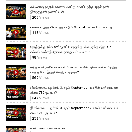
ஒவ்வொரு நாளும் காலைல செய்தி வாசிப்பதற்கு முதல் நான்
இதைத்தான் நினைப்பேன்
205
Views
என்னால இந்த விஷயத்த மட்டும் Control பண்ணவே முடியாது
112
Views
நேரத்துக்கு நீங்க Off ஆகிப்போறதுக்கு உங்களுக்கு மற்ற Rj s
எல்லாம் ஊக்கத்தொகை தாரது உண்மையா??
98
Views
மத்திய கிழக்கில் ஈரானின் விஸ்வரூபம்! அமெரிக்காவுக்கு விழுந்த
பலத்த அடி! இறுதி வெற்றி யாருக்கு?
560
Views
இலங்கையை உலுக்கப் போகும் September! டீசலின் உண்மையான
விலை 750 ரூபாயா?
347
Views
இலங்கையை உலுக்கப் போகும் September! டீசலின் உண்மையான
விலை 750 ரூபாயா?
253
Views
கண்டாவள மாமா கனடால...