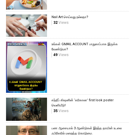
Nail Art செய்வது நல்லதா?
32
Views
உங்கள் GMAIL ACCOUNT பாதுகாப்பாக இருக்க
வேண்டுமா?
49
Views
சந்தீப் கிஷனின் ‘கரிகாலா’ first look poster
வெளியீடு!
35
Views
பண ஆசையால் 3 ஆண்டுகள் இறந்த தாயின் உடலை
ஃபிரீஸரில் மறைத்த கொடுமை.