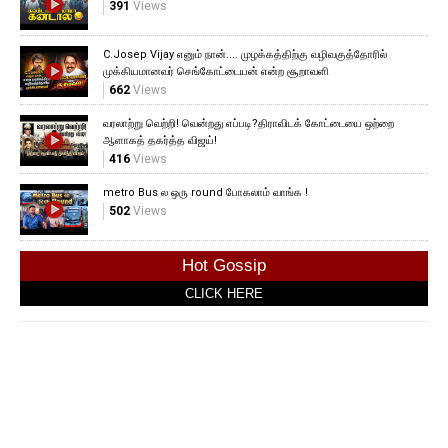
391
Views
C.Josep Vijay எனும் நான்.... முழக்கத்திற்கு வழிவகுத்தோரில்
முக்கியமானவர் செங்கோட்டையன் என்ற சூறாவளி
662
Views
வரலாற்று வெற்றி! வென்றது எப்படி?திராவிடக் கோட்டையை ஒற்றை
ஆளாகத் தகர்த்த விஜய்!
416
Views
metro Bus ல ஒரு round போகலாம் வாங்க !
502
Views
Hot Gossip
CLICK HERE