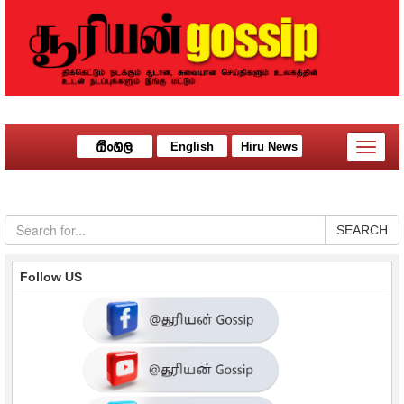
English
Hiru News
Toggle
naviga
SEARCH
Follow US