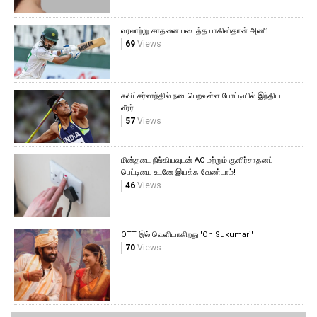
வரலாற்று சாதனை படைத்த பாகிஸ்தான் அணி
69
Views
சுவிட்சர்லாந்தில் நடைபெறவுள்ள போட்டியில் இந்திய
வீரர்
57
Views
மின்தடை நீங்கியவுடன் AC மற்றும் குளிர்சாதனப்
பெட்டியை உடனே இயக்க வேண்டாம்!
46
Views
OTT இல் வெளியாகிறது 'Oh Sukumari'
70
Views