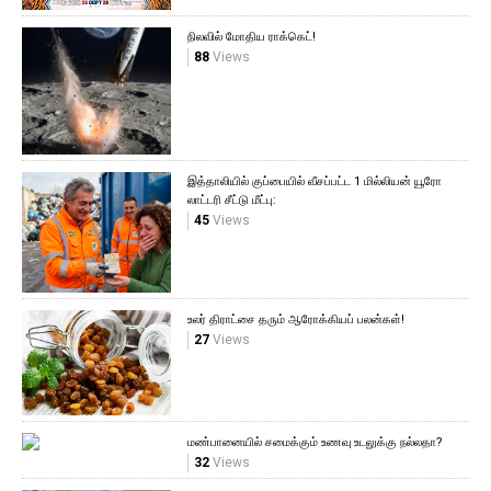
நிலவில் மோதிய ராக்கெட்!
88
Views
இத்தாலியில் குப்பையில் வீசப்பட்ட 1 மில்லியன் யூரோ
லாட்டரி சீட்டு மீட்பு:
45
Views
உலர் திராட்சை தரும் ஆரோக்கியப் பலன்கள்!
27
Views
மண்பானையில் சமைக்கும் உணவு உடலுக்கு நல்லதா?
32
Views