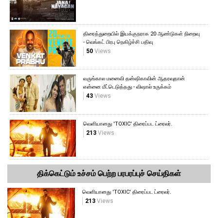
திரைத்துறையில் இயக்குநராக 20 ஆண்டுகள் நிறைவு
- வெங்கட் பிரபு நெகிழ்ச்சி பதிவு
50
Views
வருங்கால மனைவி தன்ஷிகாவின் ஆதரவுதான்
என்னை மீட்டெடுத்தது - விஷால் உருக்கம்
43
Views
வெளியானது 'TOXIC' திரைப்பட ட்ரைலர்.
213
Views
திக்கெட்டும் உச்சம் பெற்ற பரபரப்புச் செய்திகள்
வெளியானது 'TOXIC' திரைப்பட ட்ரைலர்.
213
Views