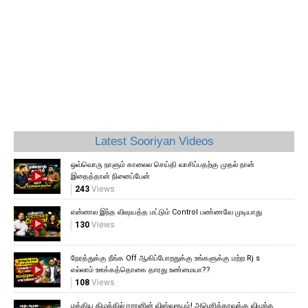
Latest Sooriyan Videos
ஒவ்வொரு நாளும் காலைல செய்தி வாசிப்பதற்கு முதல் நான்
இதைத்தான் நினைப்பேன்
243
Views
என்னால இந்த விஷயத்த மட்டும் Control பண்ணவே முடியாது
130
Views
நேரத்துக்கு நீங்க Off ஆகிப்போறதுக்கு உங்களுக்கு மற்ற Rj s
எல்லாம் ஊக்கத்தொகை தாரது உண்மையா??
108
Views
மத்திய கிழக்கில் ஈரானின் விஸ்வரூபம்! அமெரிக்காவுக்கு விழுந்த