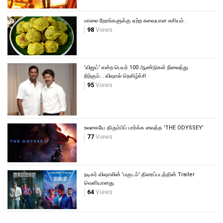
மாலை நேரங்களுக்கு ஏற்ற சுவையான சுசியம் .
98
Views
'விஜய்' என்ற பெயர் 100 ஆண்டுகள் நிலைத்து
நிற்கும்... விஷால் நெகிழ்ச்சி
95
Views
உலகையே திரும்பிப் பார்க்க வைத்த 'THE ODYSSEY'
77
Views
நடிகர் விஷாலின் 'மகுடம்' திரைப்படத்தின் Trailer
வெளியானது.
64
Views