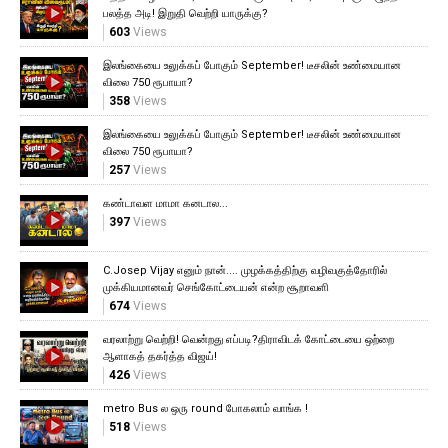
பலத்த அடி! இறுதி வெற்றி யாருக்கு?
603
Views
இலங்கையை உலுக்கப் போகும் September! டீசலின் உண்மையான
விலை 750 ரூபாயா?
358
Views
இலங்கையை உலுக்கப் போகும் September! டீசலின் உண்மையான
விலை 750 ரூபாயா?
257
Views
கண்டாவள மாமா கனடால...
397
Views
C.Josep Vijay எனும் நான்.... முழக்கத்திற்கு வழிவகுத்தோரில்
முக்கியமானவர் செங்கோட்டையன் என்ற சூறாவளி
674
Views
வரலாற்று வெற்றி! வென்றது எப்படி?திராவிடக் கோட்டையை ஒற்றை
ஆளாகத் தகர்த்த விஜய்!
426
Views
metro Bus ல ஒரு round போகலாம் வாங்க !
518
Views