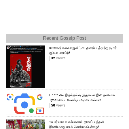
Recent Gossip Post
லோகேஷ் கனகராஜின் ‘டிசி’ திரைப்படத்திற்கு நடிகர்
சூர்யா பாராட்டு!
32
Views
Photo வில் இருக்கும் எழுத்துகளை இனி தனியாக
Type செய்ய வேண்டிய அவசியமில்லை!
50
Views
'பியார் பிரேமா கல்யாணம்' திரைப்படத்தின்
இரண்டாவது பாடல் வெளியாகியுள்ளது!