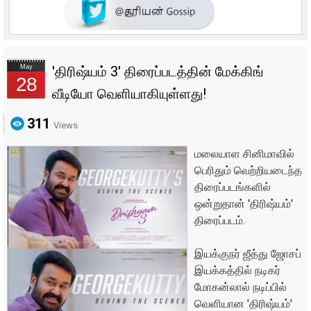
May
'திரிஷ்யம் 3' திரைப்படத்தின் மேக்கிங்
28
வீடியோ வெளியாகியுள்ளது!
311
Views
மலையாள சினிமாவில்
பெரிதும் வெற்றியடைந்த
திரைப்படங்களில்
ஒன்றுதான் 'திரிஷ்யம்'
திரைப்படம்.
இயக்குநர் ஜீத்து ஜோசப்
இயக்கத்தில் நடிகர்
மோகன்லால் நடிப்பில்
வெளியான 'திரிஷ்யம்'