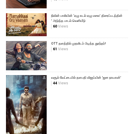
நிவின் பாலியின் ‘ஏழு கடல் ஏழு மலை’ திரைப்படத்தின்
' அடுத்த பாடல் வெளியீடு
60
Views
OTT தளத்தில் முதலிடம் பிடித்த துரந்தர்!
61
Views
வசூல் வேட்டையில் தளபதி விஜய்யின் 'ஜன நாயகன்'
44
Views