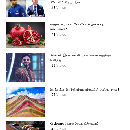
பிரெட் லீ அளித்த பதில்!
45
Views
மாதுளம் பழம் எண்ணெயினால் இவ்வளவு
நன்மைகளா?
41
Views
பின்னணி இசையால் விமர்சனங்களை சந்திக்கும்
அனிருத் !
59
Views
நேரத்துக்கு நேரம் நிறம் மாறும் உலகின் அதிசய மலை !
28
Views
Keyboard வேலை செய்யவில்லையா?
43
Views