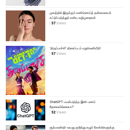
முகத்தில் இருக்கும் எண்ணெய்த் தன்மையைக்
கட்டுப்படுத்தும் எளிய வழிமுறைகள்.
57
Views
'திருப்பாச்சி' திரைப்படம் மறுவெளியீடு!
57
Views
ChatGPT பயன்படுத்த இனி பணம்
தேவையில்லையா?
52
Views
சூர்யவன்ஷி- வயது குறித்து எழும் கேள்விகளுக்கு