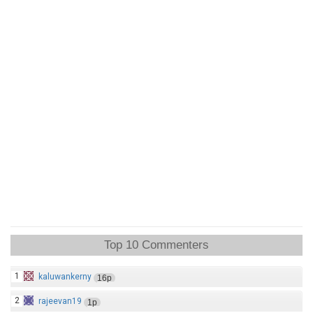
Top 10 Commenters
1
kaluwankerny
16p
2
rajeevan19
1p