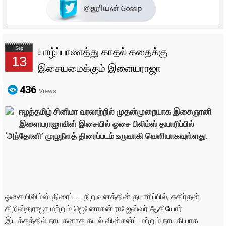
Sep
யாழ்ப்பாணத்து காதல் கதைக்கு
13
இசையமைக்கும் இளையராஜா
436
Views
ஈழத்தமிழ் சினிமா வரலாற்றில் முதன்முறையாக இசைஞானி
இளையராஜாவின் இசையில் ஓசை பிலிம்ஸ் தயாரிப்பில்
‘அந்தோனி’ முழுநீளத் திரைப்படம் உருவாகி வெளியாகவுள்ளது.
ஓசை பிலிம்ஸ் திரைப்பட நிறுவனத்தின் தயாரிப்பில், சுகிர்தன்
கிறிஸ்துராஜா மற்றும் ஜெனோசன் ராஜேஸ்வர் ஆகியோர்
இயக்கத்தில் நாயகனாக கயல் வின்சன்ட் மற்றும் நாயகியாக