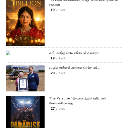
சாதனை
19
Views
மெட்டாவிற்கு $567 மில்லியன் அபராதம்
19
Views
வயதில் கின்னஸ் சாதனை செய்த பாட்டி
20
Views
'The Paradise ' திரைப்படத்தின் புதிய டீசர்
வெளியாகியுள்ளது
27
Views