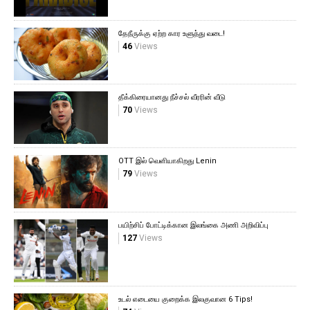
தேநீருக்கு ஏற்ற கார உளுந்து வடை!
46
Views
தீக்கிரையானது நீச்சல் வீரரின் வீடு
70
Views
OTT இல் வெளியாகிறது Lenin
79
Views
பயிற்சிப் போட்டிக்கான இலங்கை அணி அறிவிப்பு
127
Views
உடல் எடையை குறைக்க இலகுவான 6 Tips!