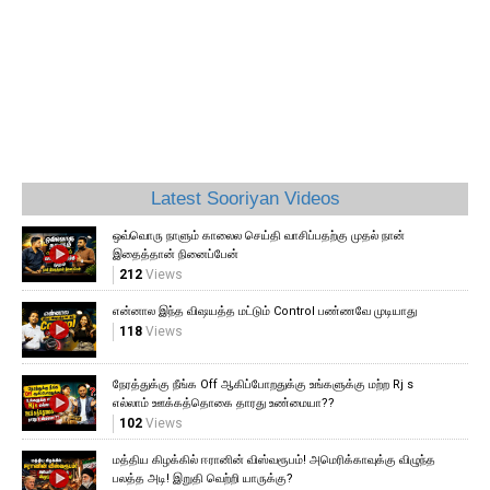
10
Latest Sooriyan Videos
ஒவ்வொரு நாளும் காலைல செய்தி வாசிப்பதற்கு முதல் நான்
இதைத்தான் நினைப்பேன்
212
Views
என்னால இந்த விஷயத்த மட்டும் Control பண்ணவே முடியாது
118
Views
நேரத்துக்கு நீங்க Off ஆகிப்போறதுக்கு உங்களுக்கு மற்ற Rj s
எல்லாம் ஊக்கத்தொகை தாரது உண்மையா??
102
Views
மத்திய கிழக்கில் ஈரானின் விஸ்வரூபம்! அமெரிக்காவுக்கு விழுந்த
பலத்த அடி! இறுதி வெற்றி யாருக்கு?