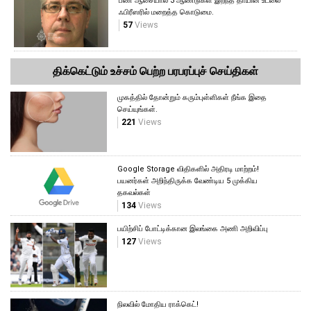
பண ஆசையால் 3 ஆண்டுகள் இறந்த தாயின் உடலை
ஃபிரீஸரில் மறைத்த கொடுமை.
57
Views
திக்கெட்டும் உச்சம் பெற்ற பரபரப்புச் செய்திகள்
முகத்தில் தோன்றும் கரும்புள்ளிகள் நீங்க இதை
செய்யுங்கள்.
221
Views
Google Storage விதிகளில் அதிரடி மாற்றம்!
பயனர்கள் அறிந்திருக்க வேண்டிய 5 முக்கிய
தகவல்கள்
134
Views
பயிற்சிப் போட்டிக்கான இலங்கை அணி அறிவிப்பு
127
Views
நிலவில் மோதிய ராக்கெட்!