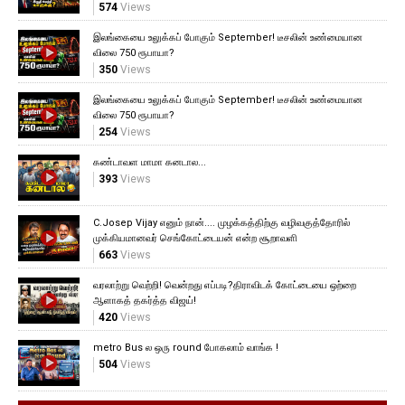
574
Views
இலங்கையை உலுக்கப் போகும் September! டீசலின் உண்மையான
விலை 750 ரூபாயா?
350
Views
இலங்கையை உலுக்கப் போகும் September! டீசலின் உண்மையான
விலை 750 ரூபாயா?
254
Views
கண்டாவள மாமா கனடால...
393
Views
C.Josep Vijay எனும் நான்.... முழக்கத்திற்கு வழிவகுத்தோரில்
முக்கியமானவர் செங்கோட்டையன் என்ற சூறாவளி
663
Views
வரலாற்று வெற்றி! வென்றது எப்படி?திராவிடக் கோட்டையை ஒற்றை
ஆளாகத் தகர்த்த விஜய்!
420
Views
metro Bus ல ஒரு round போகலாம் வாங்க !
504
Views