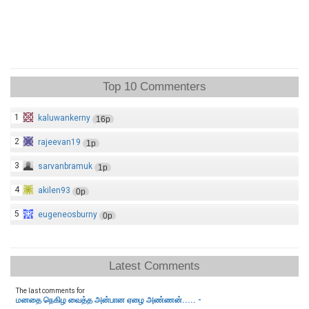
Top 10 Commenters
1
kaluwankerny
16p
2
rajeevan19
1p
3
sarvanbramuk
1p
4
akilen93
0p
5
eugeneosburny
0p
Latest Comments
The last comments for
மனதை நெகிழ வைத்த அன்பான ஏழை அண்ணன்..... -