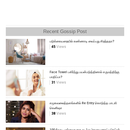
Recent Gossip Post
படுக்கையறையில் கண்ணாடி வைப்பது சிறந்ததா?
45
Views
Face Towel பகிர்ந்து பயன்படுத்தினால் சருமத்திற்கு
பாதிப்பா?
31
Views
சமூகவலைத்தளங்களில் Re Entry கொடுத்த பாடகி
கெனிஷா
38
Views
100 கோடி பார்வைகளை கடந்து 'ராமாயணா' டிரெய்லர்