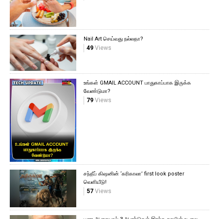
Nail Art செய்வது நல்லதா?
49
Views
உங்கள் GMAIL ACCOUNT பாதுகாப்பாக இருக்க
வேண்டுமா?
79
Views
சந்தீப் கிஷனின் ‘கரிகாலா’ first look poster
வெளியீடு!
57
Views