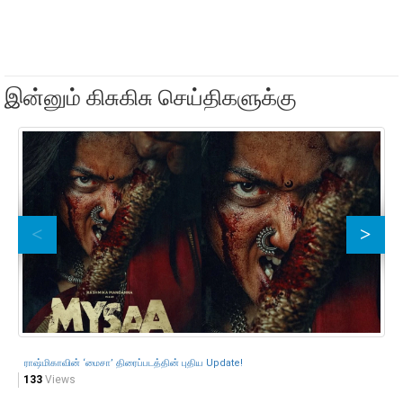
இன்னும் கிசுகிசு செய்திகளுக்கு
ராஷ்மிகாவின் ‘மைசா’ திரைப்படத்தின் புதிய Update!
‘F
133
Views
10