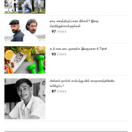
தாடி வைத்திருப்பவரா நீங்கள்? இதை
தெரிந்துகொள்ளுங்கள்
97
Views
உடல் எடையை குறைக்க இலகுவான 6 Tips!
93
Views
மின்னல் தாக்கி கால்பந்து வீரர் மைதானத்திலேயே
உயிரிழப்பு.!
87
Views