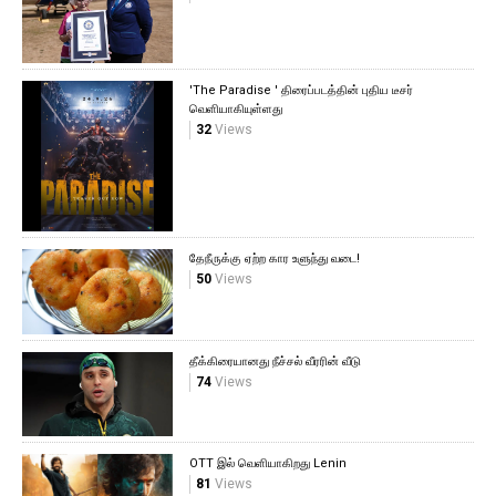
'The Paradise ' திரைப்படத்தின் புதிய டீசர்
வெளியாகியுள்ளது
32
Views
தேநீருக்கு ஏற்ற கார உளுந்து வடை!
50
Views
தீக்கிரையானது நீச்சல் வீரரின் வீடு
74
Views
OTT இல் வெளியாகிறது Lenin
81
Views