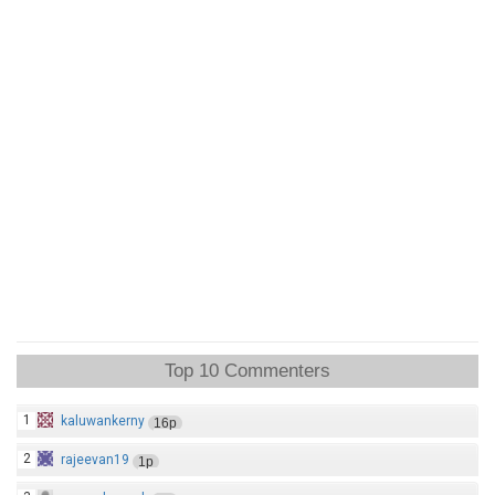
Top 10 Commenters
1
kaluwankerny
16p
2
rajeevan19
1p