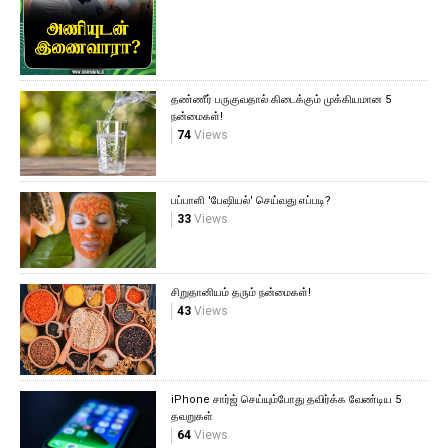
தண்ணீர் பருகுவதால் கிடைக்கும் முக்கியமான 5
நன்மைகள்!
74
Views
பப்பாளி 'பேஷியல்' செய்வது எப்படி?
33
Views
சிறுதானியம் தரும் நன்மைகள்!
43
Views
iPhone சார்ஜ் செய்யும்போது தவிர்க்க வேண்டிய 5
தவறுகள்
64
Views