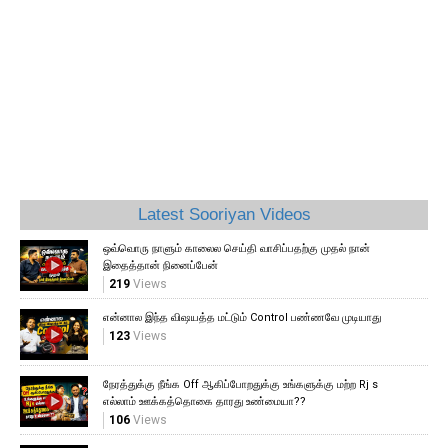
Latest Sooriyan Videos
ஒவ்வொரு நாளும் காலைல செய்தி வாசிப்பதற்கு முதல் நான்
இதைத்தான் நினைப்பேன்
219
Views
என்னால இந்த விஷயத்த மட்டும் Control பண்ணவே முடியாது
123
Views
நேரத்துக்கு நீங்க Off ஆகிப்போறதுக்கு உங்களுக்கு மற்ற Rj s
எல்லாம் ஊக்கத்தொகை தாரது உண்மையா??
106
Views