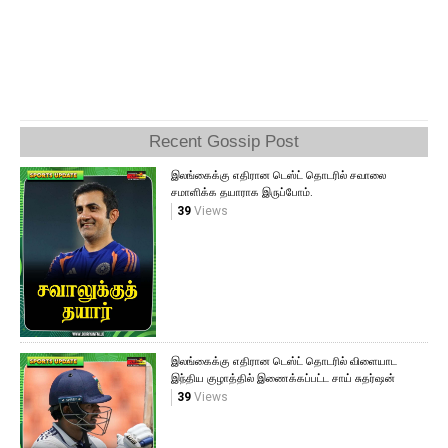
Recent Gossip Post
இலங்கைக்கு எதிரான டெஸ்ட் தொடரில் சவாலை
சமாளிக்க தயாராக இருப்போம்.
39
Views
இலங்கைக்கு எதிரான டெஸ்ட் தொடரில் விளையாட
இந்திய குழாத்தில் இணைக்கப்பட்ட சாய் சுதர்ஷன்
39
Views