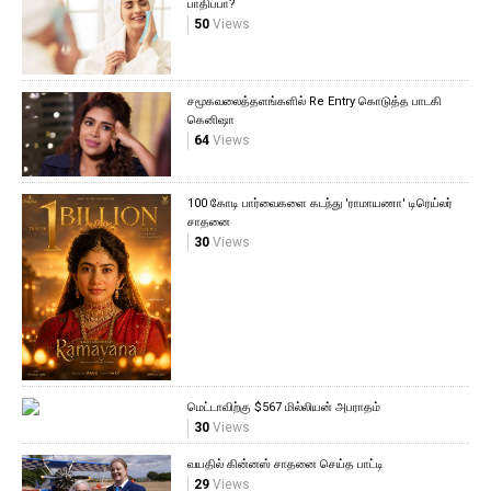
பாதிப்பா?
50
Views
சமூகவலைத்தளங்களில் Re Entry கொடுத்த பாடகி
கெனிஷா
64
Views
100 கோடி பார்வைகளை கடந்து 'ராமாயணா' டிரெய்லர்
சாதனை
30
Views
மெட்டாவிற்கு $567 மில்லியன் அபராதம்
30
Views
வயதில் கின்னஸ் சாதனை செய்த பாட்டி
29
Views