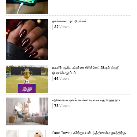
நகங்களை பராமரியுங்கள்..!...
32
Views
மகளிர் ஆசிய கிண்ண கிரிக்கெட் 28ஆம் திகதி
டுபாயில் ஆரம்பம்.
44
Views
படுக்கையறையில் கண்ணாடி வைப்பது சிறந்ததா?
73
Views
Face Towel பகிர்ந்து பயன்படுத்தினால் சருமத்திற்கு