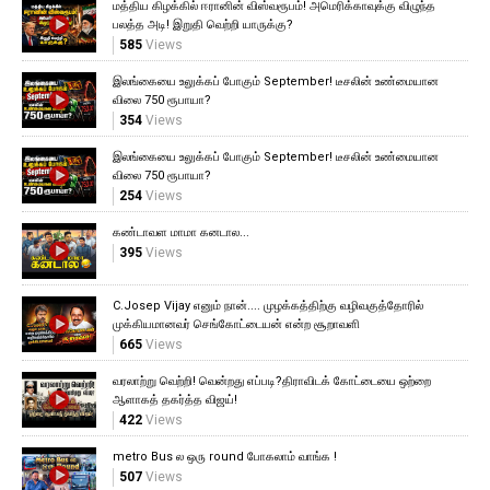
மத்திய கிழக்கில் ஈரானின் விஸ்வரூபம்! அமெரிக்காவுக்கு விழுந்த
பலத்த அடி! இறுதி வெற்றி யாருக்கு?
585
Views
இலங்கையை உலுக்கப் போகும் September! டீசலின் உண்மையான
விலை 750 ரூபாயா?
354
Views
இலங்கையை உலுக்கப் போகும் September! டீசலின் உண்மையான
விலை 750 ரூபாயா?
254
Views
கண்டாவள மாமா கனடால...
395
Views
C.Josep Vijay எனும் நான்.... முழக்கத்திற்கு வழிவகுத்தோரில்
முக்கியமானவர் செங்கோட்டையன் என்ற சூறாவளி
665
Views
வரலாற்று வெற்றி! வென்றது எப்படி?திராவிடக் கோட்டையை ஒற்றை
ஆளாகத் தகர்த்த விஜய்!
422
Views
metro Bus ல ஒரு round போகலாம் வாங்க !
507
Views