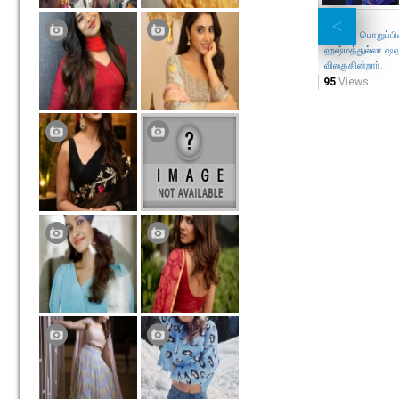
தலைவர் பொறுப்பில
ஹஷ்மத்துல்லா ஷஹ
விலகுகின்றார்.
95
Views