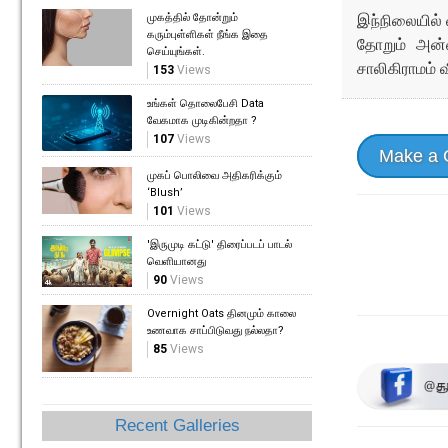
இந்நிலையில் 
முகத்தில் தோன்றும்
கரும்புள்ளிகள் நீங்க இதை
தோறும் அன்
செய்யுங்கள்.
சாலிகிராமம் வ
153
Views
உங்கள் தொலைபேசி Data
வேகமாக முடிகின்றதா ?
107
Views
Make a
முகப் பொலிவை அதிகரிக்கும்
‘Blush’
101
Views
'இருமுடி கட்டு' திரைப்படப் பாடல்
வெளியானது
90
Views
Overnight Oats தினமும் காலை
உணவாக சாப்பிடுவது நல்லதா?
85
Views
Recent Galleries