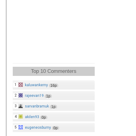
Top 10 Commenters
1
kaluwankerny
16p
2
rajeevan19
1p
3
sarvanbramuk
1p
4
akilen93
0p
5
eugeneosburny
0p