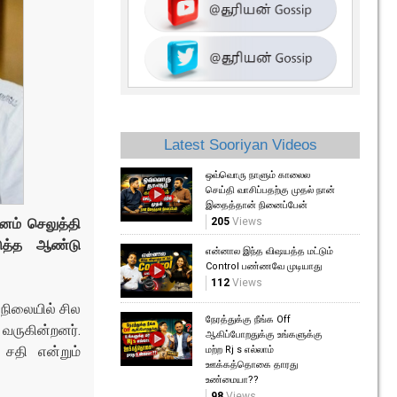
Latest Sooriyan Videos
ஒவ்வொரு நாளும் காலைல
செய்தி வாசிப்பதற்கு முதல் நான்
இதைத்தான் நினைப்பேன்
னம் செலுத்தி
205
Views
டுத்த ஆண்டு
என்னால இந்த விஷயத்த மட்டும்
Control பண்ணவே முடியாது
112
Views
 நிலையில் சில
நேரத்துக்கு நீங்க Off
வருகின்றனர்.
ஆகிப்போறதுக்கு உங்களுக்கு
 சதி என்றும்
மற்ற Rj s எல்லாம்
ஊக்கத்தொகை தாரது
உண்மையா??
98
Views