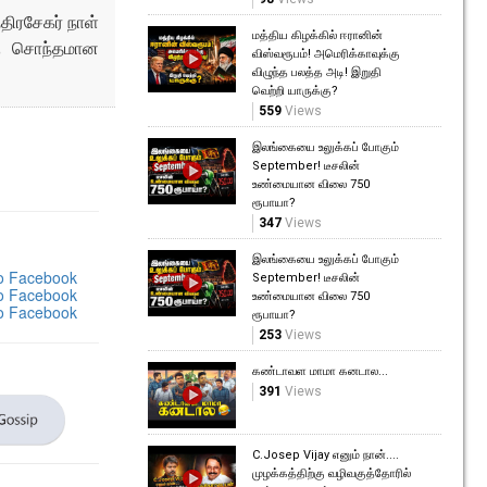
திரசேகர் நாள்
மத்திய கிழக்கில் ஈரானின்
கு சொந்தமான
விஸ்வரூபம்! அமெரிக்காவுக்கு
விழுந்த பலத்த அடி! இறுதி
வெற்றி யாருக்கு?
559
Views
இலங்கையை உலுக்கப் போகும்
September! டீசலின்
உண்மையான விலை 750
ரூபாயா?
347
Views
இலங்கையை உலுக்கப் போகும்
September! டீசலின்
உண்மையான விலை 750
ரூபாயா?
253
Views
கண்டாவள மாமா கனடால...
391
Views
C.Josep Vijay எனும் நான்....
முழக்கத்திற்கு வழிவகுத்தோரில்