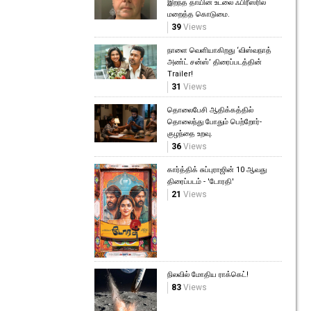
இறந்த தாயின் உடலை ஃபிரீஸரில்
மறைத்த கொடுமை.
39
Views
நாளை வெளியாகிறது ‘விஸ்வநாத்
அண்ட் சன்ஸ்’ திரைப்படத்தின்
Trailer!
31
Views
தொலைபேசி ஆதிக்கத்தில்
தொலைந்து போதும் பெற்றோர்-
குழந்தை உறவு.
36
Views
கார்த்திக் சுப்புராஜின் 10 ஆவது
திரைப்படம் - 'டோரதி'
21
Views
நிலவில் மோதிய ராக்கெட்!
83
Views