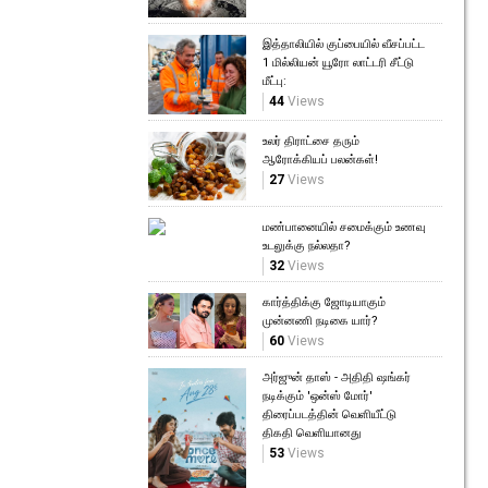
இத்தாலியில் குப்பையில் வீசப்பட்ட
1 மில்லியன் யூரோ லாட்டரி சீட்டு
மீட்பு:
44
Views
உலர் திராட்சை தரும்
ஆரோக்கியப் பலன்கள்!
27
Views
மண்பானையில் சமைக்கும் உணவு
உடலுக்கு நல்லதா?
32
Views
கார்த்திக்கு ஜோடியாகும்
முன்னணி நடிகை யார்?
60
Views
அர்ஜுன் தாஸ் - அதிதி ஷங்கர்
நடிக்கும் 'ஒன்ஸ் மோர்'
திரைப்படத்தின் வெளியீட்டு
திகதி வெளியானது
53
Views