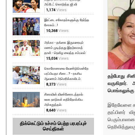
அப்டேட் கொடுத்த ஜி.வி
1,174
Views
இரட்டை சகோதர்களுக்கு நேர்ந்த
சோகம்...!
10,368
Views
அக்கா - தங்கை இருவரையும்
மணம் முடித்தது இதற்காகத்
தான் - நெகிழ வைத்த சம்பவம்
15,034
Views
கொரோனாவை வேண்டுமென்றே
பரப்பியதா சீனா...? - ரகசிய
தற்போது சின
ஆவணம் அமெரிக்காவிடம்.
வருகிறார்.
8,373
Views
பொங்கலுக்கு
சீனாவின் விண்ணோடத்தால்
உலக நாடுகள் எதிர்நோக்கிய
இதேவேளை சமீப
அச்சுறுத்தல்.
8,640
Views
தரப்பினர் வ
பெரும்பாலான
திக்கெட்டும் உச்சம் பெற்ற பரபரப்புச்
தெரிவித்துவர
செய்திகள்