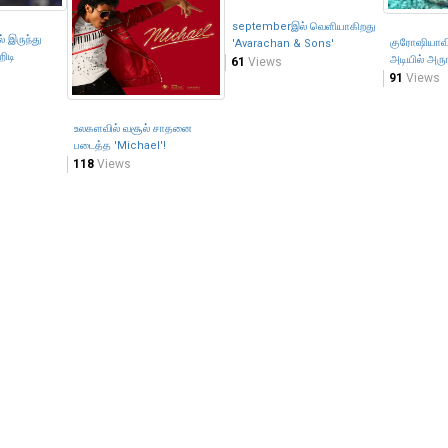
septemberஇல் வெளியாகிறது
் இருந்து
குரோஷியாவி
'Avarachan & Sons'
ிடி
அடியில் அரு
61
Views
91
Views
உலகளவில் வசூல் சாதனை
படைத்த 'Michael'!
118
Views