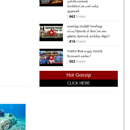
முக்கியமானவர்
செங்கோட்டையன் என்ற
சூறாவளி
662
Views
வரலாற்று வெற்றி! வென்றது
எப்படி?திராவிடக் கோட்டையை
ஒற்றை ஆளாகத் தகர்த்த விஜய்!
416
Views
metro Bus ல ஒரு round
போகலாம் வாங்க !
502
Views
Hot Gossip
CLICK HERE