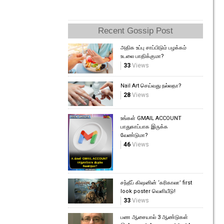
Recent Gossip Post
அதிக உப்பு சாப்பிடும் பழக்கம்
உடலை பாதிக்குமா?
33
Views
Nail Art செய்வது நல்லதா?
28
Views
உங்கள் GMAIL ACCOUNT
பாதுகாப்பாக இருக்க
வேண்டுமா?
46
Views
சந்தீப் கிஷனின் ‘கரிகாலா’ first
look poster வெளியீடு!
33
Views
பண ஆசையால் 3 ஆண்டுகள்