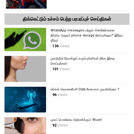
திக்கெட்டும் உச்சம் பெற்ற பரபரப்புச் செய்திகள்
WhatsApp messages மற்றும் mediaக்களை
நீக்கிய பிறகும் phone storage நிரம்புகிறதா? இதோ
தீர்வு!
136
Views
முகத்தில் தோன்றும் கரும்புள்ளிகள் நீங்க இதை
செய்யுங்கள்.
101
Views
உங்கள் தொலைபேசி Data வேகமாக முடிகின்றதா ?
96
Views
முகப் பொலிவை அதிகரிக்கும் ‘Blush’
92
Views