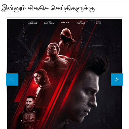
இன்னும் கிசுகிசு செய்திகளுக்கு
அர
93