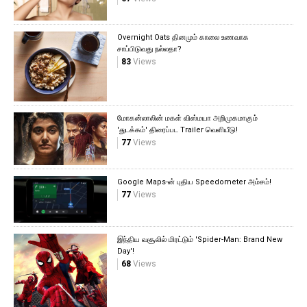
Overnight Oats தினமும் காலை உணவாக
சாப்பிடுவது நல்லதா?
83
Views
மோகன்லாலின் மகள் விஸ்மயா அறிமுகமாகும்
'துடக்கம்' திரைப்பட Trailer வெளியீடு!
77
Views
Google Maps-ன் புதிய Speedometer அம்சம்!
77
Views
இந்திய வசூலில் மிரட்டும் 'Spider-Man: Brand New
Day'!
68
Views