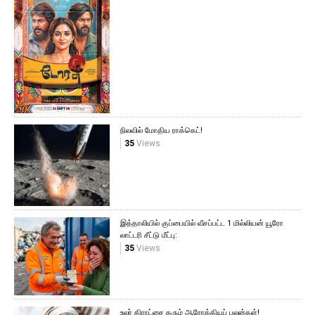
நிலவில் மோதிய ராக்கெட்!
35
Views
இத்தாலியில் குப்பையில் வீசப்பட்ட 1 மில்லியன் யூரோ
லாட்டரி சீட்டு மீட்பு:
35
Views
உலர் திராட்சை தரும் ஆரோக்கியப் பலன்கள்!