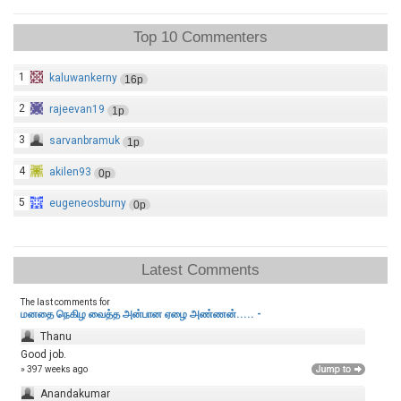
Top 10 Commenters
1
kaluwankerny
16p
2
rajeevan19
1p
3
sarvanbramuk
1p
4
akilen93
0p
5
eugeneosburny
0p
Latest Comments
The last comments for
மனதை நெகிழ வைத்த அன்பான ஏழை அண்ணன்..... -
Thanu
Good job.
» 397 weeks ago
Anandakumar