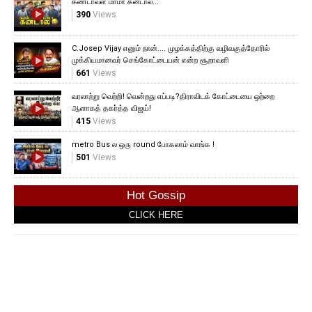
கண்டாவள மாமா கனடால...
390
Views
C.Josep Vijay எனும் நான்.... முழக்கத்திற்கு வழிவகுத்தோரில்
முக்கியமானவர் செங்கோட்டையன் என்ற சூறாவளி
661
Views
வரலாற்று வெற்றி! வென்றது எப்படி?திராவிடக் கோட்டையை ஒற்றை
ஆளாகத் தகர்த்த விஜய்!
415
Views
metro Bus ல ஒரு round போகலாம் வாங்க !
501
Views
Hot Gossip
CLICK HERE