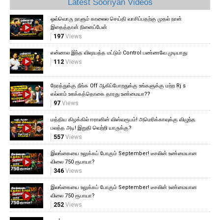
Latest Sooriyan Videos
ஒவ்வொரு நாளும் காலைல செய்தி வாசிப்பதற்கு முதல் நான்
இதைத்தான் நினைப்பேன்
197
Views
என்னால இந்த விஷயத்த மட்டும் Control பண்ணவே முடியாது
112
Views
நேரத்துக்கு நீங்க Off ஆகிப்போறதுக்கு உங்களுக்கு மற்ற Rj s
எல்லாம் ஊக்கத்தொகை தாரது உண்மையா??
97
Views
மத்திய கிழக்கில் ஈரானின் விஸ்வரூபம்! அமெரிக்காவுக்கு விழுந்த
பலத்த அடி! இறுதி வெற்றி யாருக்கு?
557
Views
இலங்கையை உலுக்கப் போகும் September! டீசலின் உண்மையான
விலை 750 ரூபாயா?
346
Views
இலங்கையை உலுக்கப் போகும் September! டீசலின் உண்மையான
விலை 750 ரூபாயா?
252
Views