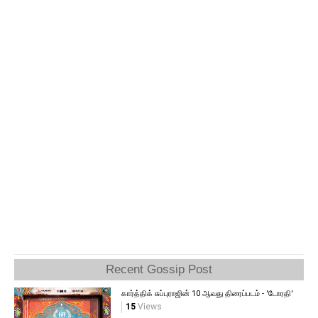
Recent Gossip Post
கார்த்திக் சுப்புராஜின் 10 ஆவது திரைப்படம் - 'டோரதி'
15
Views