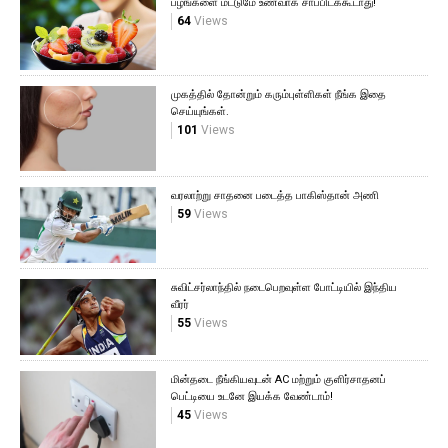
பழங்களை மட்டுமே உணவாக சாப்பிடக்கூடாது!
64
Views
முகத்தில் தோன்றும் கரும்புள்ளிகள் நீங்க இதை
செய்யுங்கள்.
101
Views
வரலாற்று சாதனை படைத்த பாகிஸ்தான் அணி
59
Views
சுவிட்சர்லாந்தில் நடைபெறவுள்ள போட்டியில் இந்திய
வீரர்
55
Views
மின்தடை நீங்கியவுடன் AC மற்றும் குளிர்சாதனப்
பெட்டியை உடனே இயக்க வேண்டாம்!
45
Views