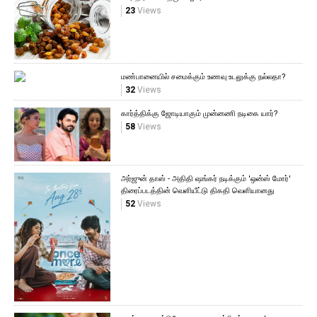
23
Views
மண்பானையில் சமைக்கும் உணவு உடலுக்கு நல்லதா?
32
Views
கார்த்திக்கு ஜோடியாகும் முன்னணி நடிகை யார்?
58
Views
அர்ஜுன் தாஸ் - அதிதி ஷங்கர் நடிக்கும் 'ஒன்ஸ் மோர்'
திரைப்படத்தின் வெளியீட்டு திகதி வெளியானது
52
Views