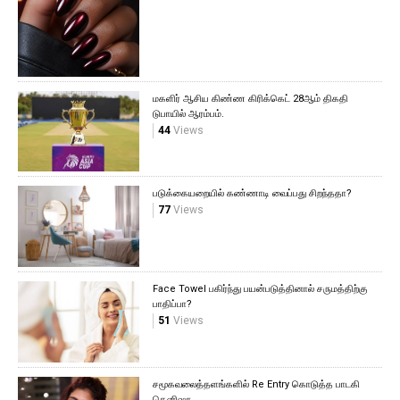
மகளிர் ஆசிய கிண்ண கிரிக்கெட் 28ஆம் திகதி
டுபாயில் ஆரம்பம்.
44
Views
படுக்கையறையில் கண்ணாடி வைப்பது சிறந்ததா?
77
Views
Face Towel பகிர்ந்து பயன்படுத்தினால் சருமத்திற்கு
பாதிப்பா?
51
Views
சமூகவலைத்தளங்களில் Re Entry கொடுத்த பாடகி
கெனிஷா