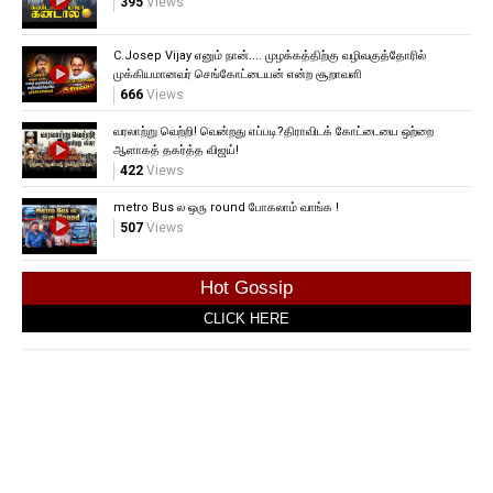
395
Views
C.Josep Vijay எனும் நான்.... முழக்கத்திற்கு வழிவகுத்தோரில்
முக்கியமானவர் செங்கோட்டையன் என்ற சூறாவளி
666
Views
வரலாற்று வெற்றி! வென்றது எப்படி?திராவிடக் கோட்டையை ஒற்றை
ஆளாகத் தகர்த்த விஜய்!
422
Views
metro Bus ல ஒரு round போகலாம் வாங்க !
507
Views
Hot Gossip
CLICK HERE