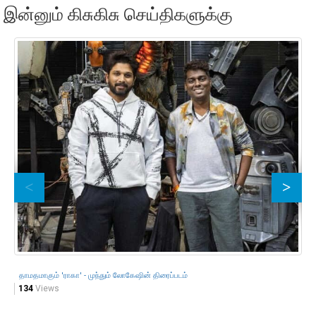
இன்னும் கிசுகிசு செய்திகளுக்கு
மண
54
தாமதமாகும் 'ராகா' - முந்தும் லோகேஷின் திரைப்படம்
134
Views