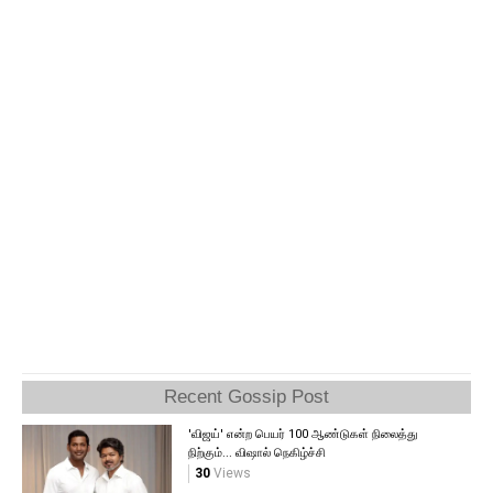
Recent Gossip Post
'விஜய்' என்ற பெயர் 100 ஆண்டுகள் நிலைத்து
நிற்கும்... விஷால் நெகிழ்ச்சி
30
Views