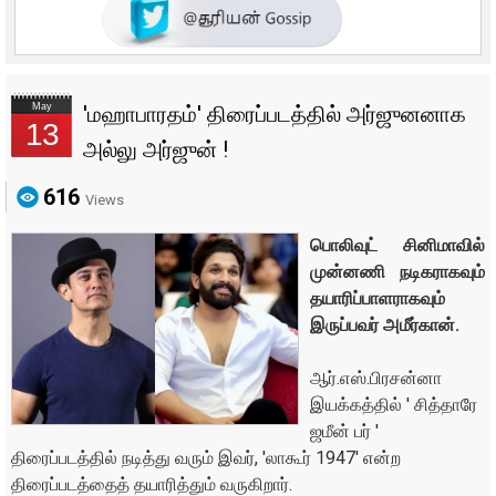
May
'மஹாபாரதம்' திரைப்படத்தில் அர்ஜுனனாக
13
அல்லு அர்ஜுன் !
616
Views
பொலிவுட் சினிமாவில்
முன்னணி நடிகராகவும்
தயாரிப்பாளராகவும்
இருப்பவர் அமீர்கான்.
ஆர்.எஸ்.பிரசன்னா
இயக்கத்தில் ' சித்தாரே
ஜமீன் பர் '
திரைப்படத்தில் நடித்து வரும் இவர், 'லாகூர் 1947' என்ற
திரைப்படத்தைத் தயாரித்தும் வருகிறார்.