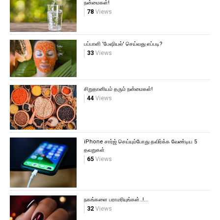
நன்மைகள்!
78
Views
பப்பாளி 'பேஷியல்' செய்வது எப்படி?
33
Views
சிறுதானியம் தரும் நன்மைகள்!
44
Views
iPhone சார்ஜ் செய்யும்போது தவிர்க்க வேண்டிய 5
தவறுகள்
65
Views
நகங்களை பராமரியுங்கள்..!...
32
Views