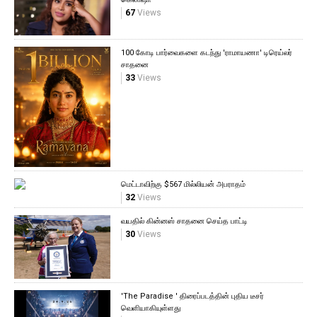
67
Views
100 கோடி பார்வைகளை கடந்து 'ராமாயணா' டிரெய்லர்
சாதனை
33
Views
மெட்டாவிற்கு $567 மில்லியன் அபராதம்
32
Views
வயதில் கின்னஸ் சாதனை செய்த பாட்டி
30
Views
'The Paradise ' திரைப்படத்தின் புதிய டீசர்
வெளியாகியுள்ளது