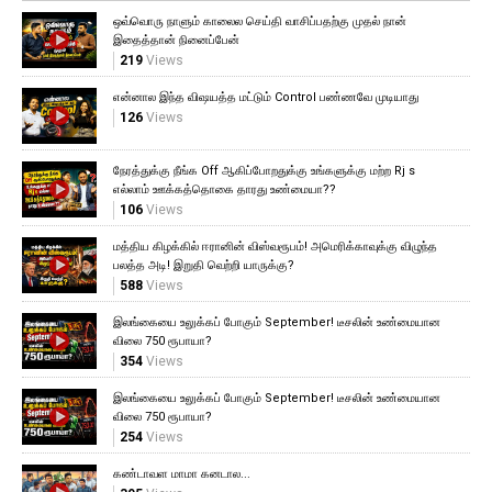
ஒவ்வொரு நாளும் காலைல செய்தி வாசிப்பதற்கு முதல் நான்
இதைத்தான் நினைப்பேன்
219
Views
என்னால இந்த விஷயத்த மட்டும் Control பண்ணவே முடியாது
126
Views
நேரத்துக்கு நீங்க Off ஆகிப்போறதுக்கு உங்களுக்கு மற்ற Rj s
எல்லாம் ஊக்கத்தொகை தாரது உண்மையா??
106
Views
மத்திய கிழக்கில் ஈரானின் விஸ்வரூபம்! அமெரிக்காவுக்கு விழுந்த
பலத்த அடி! இறுதி வெற்றி யாருக்கு?
588
Views
இலங்கையை உலுக்கப் போகும் September! டீசலின் உண்மையான
விலை 750 ரூபாயா?
354
Views
இலங்கையை உலுக்கப் போகும் September! டீசலின் உண்மையான
விலை 750 ரூபாயா?
254
Views
கண்டாவள மாமா கனடால...