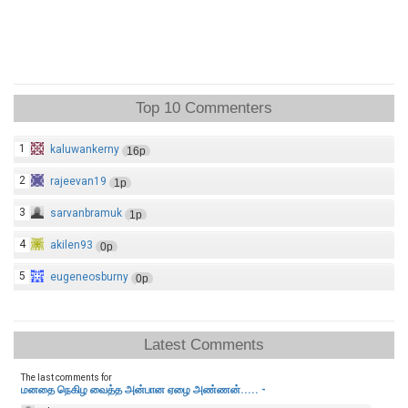
Top 10 Commenters
1
kaluwankerny
16p
2
rajeevan19
1p
3
sarvanbramuk
1p
4
akilen93
0p
5
eugeneosburny
0p
Latest Comments
The last comments for
மனதை நெகிழ வைத்த அன்பான ஏழை அண்ணன்..... -