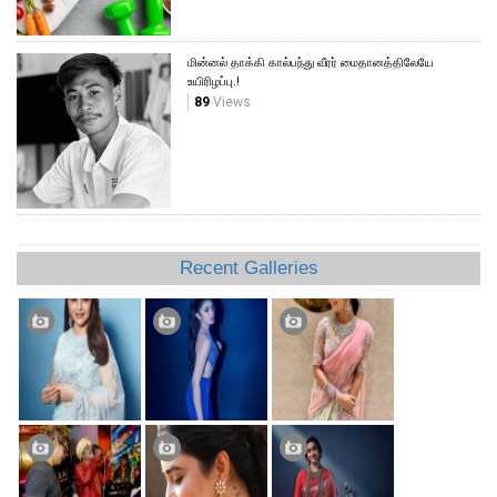
மின்னல் தாக்கி கால்பந்து வீரர் மைதானத்திலேயே
உயிரிழப்பு.!
89
Views
Recent Galleries