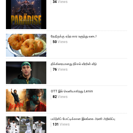
34
Views
தேநீருக்கு ஏற்ற கார உளுந்து வடை!
50
Views
தீக்கிரையானது நீச்சல் வீரரின் வீடு
76
Views
OTT இல் வெளியாகிறது Lenin
82
Views
பயிற்சிப் போட்டிக்கான இலங்கை அணி அறிவிப்பு
131
Views