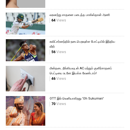
வரலாற்று சாதனை படைத்த பாகிஸ்தான் அணி
64
Views
சுவிட்சர்லாந்தில் நடைபெறவுள்ள போட்டியில் இந்திய
வீரர்
56
Views
மின்தடை நீங்கியவுடன் AC மற்றும் குளிர்சாதனப்
பெட்டியை உடனே இயக்க வேண்டாம்!
46
Views
OTT இல் வெளியாகிறது 'Oh Sukumari'
70
Views