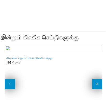
இன்னும் கிசுகிசு செய்திகளுக்கு
விஷாலின் 'மகுடம்' Teaser வெளியாகிறது.
து
102
Views
12