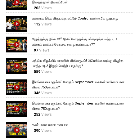
இதைத்தான் நினைப்பேன்
203
Views
என்னால இந்த விஷயத்த மட்டும் Control பண்ணவே முடியாது
112
Views
நேரத்துக்கு நீங்க Off ஆகிப்போறதுக்கு உங்களுக்கு மற்ற Rj s
எல்லாம் ஊக்கத்தொகை தாரது உண்மையா??
97
Views
மத்திய கிழக்கில் ஈரானின் விஸ்வரூபம்! அமெரிக்காவுக்கு விழுந்த
பலத்த அடி! இறுதி வெற்றி யாருக்கு?
559
Views
இலங்கையை உலுக்கப் போகும் September! டீசலின் உண்மையான
விலை 750 ரூபாயா?
346
Views
இலங்கையை உலுக்கப் போகும் September! டீசலின் உண்மையான
விலை 750 ரூபாயா?
252
Views
கண்டாவள மாமா கனடால...
390
Views