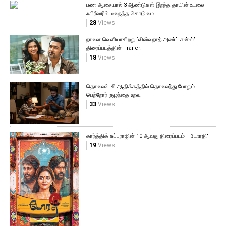
பண ஆசையால் 3 ஆண்டுகள் இறந்த தாயின் உடலை
ஃபிரீஸரில் மறைத்த கொடுமை.
28
Views
நாளை வெளியாகிறது ‘விஸ்வநாத் அண்ட் சன்ஸ்’
திரைப்படத்தின் Trailer!
18
Views
தொலைபேசி ஆதிக்கத்தில் தொலைந்து போதும்
பெற்றோர்-குழந்தை உறவு.
33
Views
கார்த்திக் சுப்புராஜின் 10 ஆவது திரைப்படம் - 'டோரதி'
19
Views