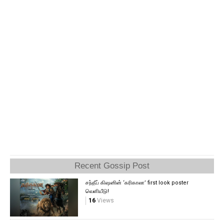
Recent Gossip Post
சந்தீப் கிஷனின் ‘கரிகாலா’ first look poster
வெளியீடு!
16
Views