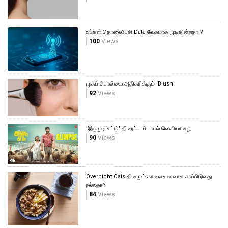
உங்கள் தொலைபேசி Data வேகமாக முடிகின்றதா ?
100
Views
முகப் பொலிவை அதிகரிக்கும் ‘Blush’
92
Views
'இருமுடி கட்டு' திரைப்படப் பாடல் வெளியானது
90
Views
Overnight Oats தினமும் காலை உணவாக சாப்பிடுவது
நல்லதா?
84
Views