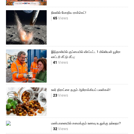
நிலவில் மோதிய ராக்கெட்!
65
Views
இத்தாலியில் குப்பையில் வீசப்பட்ட 1 மில்லியன் யூரோ
லாட்டரி சீட்டு மீட்பு:
41
Views
உலர் திராட்சை தரும் ஆரோக்கியப் பலன்கள்!
23
Views
மண்பானையில் சமைக்கும் உணவு உடலுக்கு நல்லதா?
32
Views