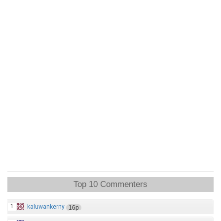
Top 10 Commenters
1
kaluwankerny
16p