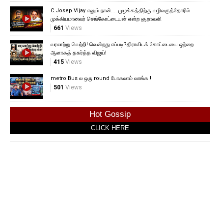
C.Josep Vijay எனும் நான்.... முழக்கத்திற்கு வழிவகுத்தோரில்
முக்கியமானவர் செங்கோட்டையன் என்ற சூறாவளி
661
Views
வரலாற்று வெற்றி! வென்றது எப்படி?திராவிடக் கோட்டையை ஒற்றை
ஆளாகத் தகர்த்த விஜய்!
415
Views
metro Bus ல ஒரு round போகலாம் வாங்க !
501
Views
Hot Gossip
CLICK HERE