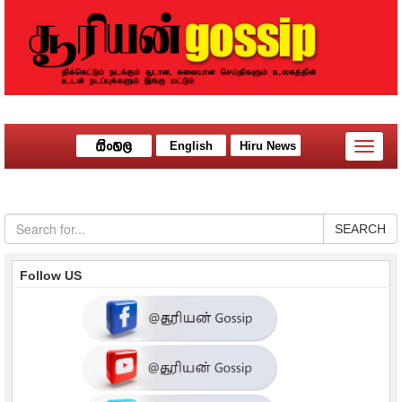
English
Hiru News
Toggle
naviga
SEARCH
Follow US