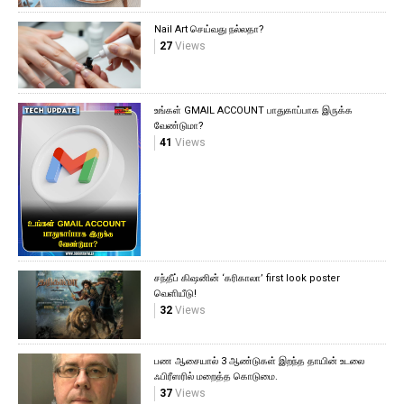
Nail Art செய்வது நல்லதா?
27
Views
உங்கள் GMAIL ACCOUNT பாதுகாப்பாக இருக்க
வேண்டுமா?
41
Views
சந்தீப் கிஷனின் ‘கரிகாலா’ first look poster
வெளியீடு!
32
Views
பண ஆசையால் 3 ஆண்டுகள் இறந்த தாயின் உடலை
ஃபிரீஸரில் மறைத்த கொடுமை.
37
Views