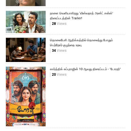
நாளை வெளியாகிறது ‘விஸ்வநாத் அண்ட் சன்ஸ்’
திரைப்படத்தின் Trailer!
28
Views
தொலைபேசி ஆதிக்கத்தில் தொலைந்து போதும்
பெற்றோர்-குழந்தை உறவு.
34
Views
கார்த்திக் சுப்புராஜின் 10 ஆவது திரைப்படம் - 'டோரதி'
20
Views