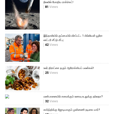
நிலவில் மோதிய ராக்கெட்!
81
Views
இத்தாலியில் குப்பையில் வீசப்பட்ட 1 மில்லியன் யூரோ
லாட்டரி சீட்டு மீட்பு:
42
Views
உலர் திராட்சை தரும் ஆரோக்கியப் பலன்கள்!
25
Views
மண்பானையில் சமைக்கும் உணவு உடலுக்கு நல்லதா?
32
Views
கார்த்திக்கு ஜோடியாகும் முன்னணி நடிகை யார்?