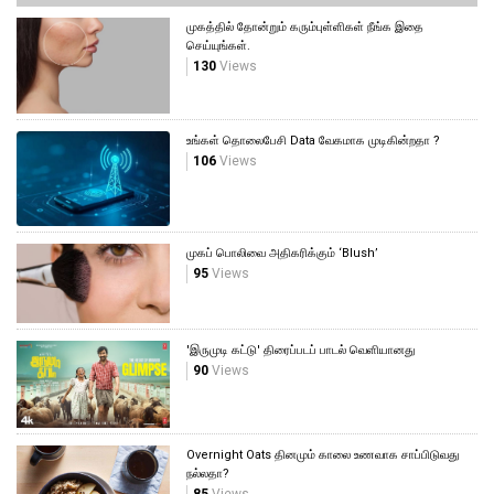
முகத்தில் தோன்றும் கரும்புள்ளிகள் நீங்க இதை
செய்யுங்கள்.
130
Views
உங்கள் தொலைபேசி Data வேகமாக முடிகின்றதா ?
106
Views
முகப் பொலிவை அதிகரிக்கும் ‘Blush’
95
Views
'இருமுடி கட்டு' திரைப்படப் பாடல் வெளியானது
90
Views
Overnight Oats தினமும் காலை உணவாக சாப்பிடுவது
நல்லதா?
85
Views