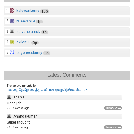
1
kaluwankerny
16p
2
rajeevan19
1p
3
sarvanbramuk
1p
4
akilen93
0p
5
eugeneosburny
0p
Latest Comments
The last comments for
மனதை நெகிழ வைத்த அன்பான ஏழை அண்ணன்..... -
Thanu
Good job.
» 397 weeks ago
Anandakumar
Super thought
» 397 weeks ago