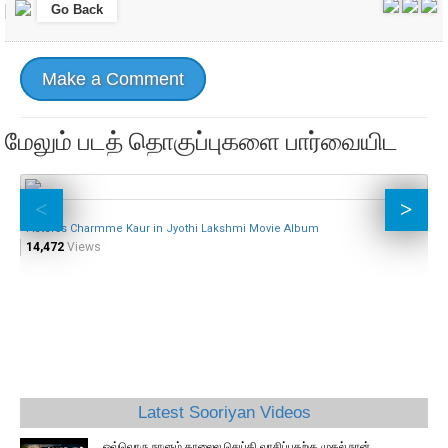
Go Back
Make a Comment
மேலும் படத் தொகுப்புகளை பார்வையிட
Acterss Charmme Kaur in Jyothi Lakshmi Movie Album
In
14,472
Views
9,
Latest Sooriyan Videos
ஒவ்வொரு நாளும் காலைல செய்தி வாசிப்பதற்கு முதல் நான்