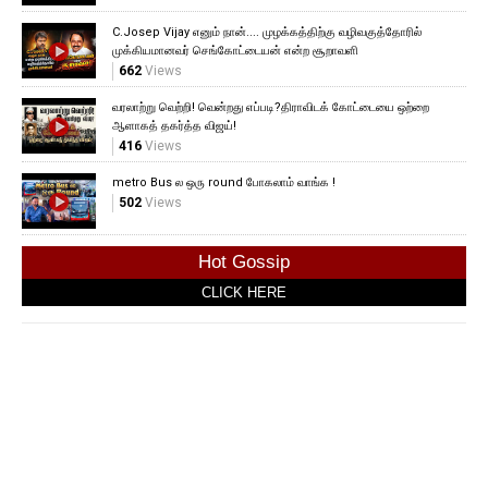
C.Josep Vijay எனும் நான்.... முழக்கத்திற்கு வழிவகுத்தோரில்
முக்கியமானவர் செங்கோட்டையன் என்ற சூறாவளி
662
Views
வரலாற்று வெற்றி! வென்றது எப்படி?திராவிடக் கோட்டையை ஒற்றை
ஆளாகத் தகர்த்த விஜய்!
416
Views
metro Bus ல ஒரு round போகலாம் வாங்க !
502
Views
Hot Gossip
CLICK HERE