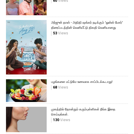
60
Views
அர்ஜுன் தாஸ் - அதிதி ஷங்கர் நடிக்கும் 'ஒன்ஸ் மோர்'
திரைப்படத்தின் வெளியீட்டு திகதி வெளியானது
53
Views
பழங்களை மட்டுமே உணவாக சாப்பிடக்கூடாது!
68
Views
முகத்தில் தோன்றும் கரும்புள்ளிகள் நீங்க இதை
செய்யுங்கள்.
130
Views