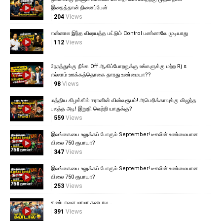
இதைத்தான் நினைப்பேன்
204
Views
என்னால இந்த விஷயத்த மட்டும் Control பண்ணவே முடியாது
112
Views
நேரத்துக்கு நீங்க Off ஆகிப்போறதுக்கு உங்களுக்கு மற்ற Rj s
எல்லாம் ஊக்கத்தொகை தாரது உண்மையா??
98
Views
மத்திய கிழக்கில் ஈரானின் விஸ்வரூபம்! அமெரிக்காவுக்கு விழுந்த
பலத்த அடி! இறுதி வெற்றி யாருக்கு?
559
Views
இலங்கையை உலுக்கப் போகும் September! டீசலின் உண்மையான
விலை 750 ரூபாயா?
347
Views
இலங்கையை உலுக்கப் போகும் September! டீசலின் உண்மையான
விலை 750 ரூபாயா?
253
Views
கண்டாவள மாமா கனடால...
391
Views