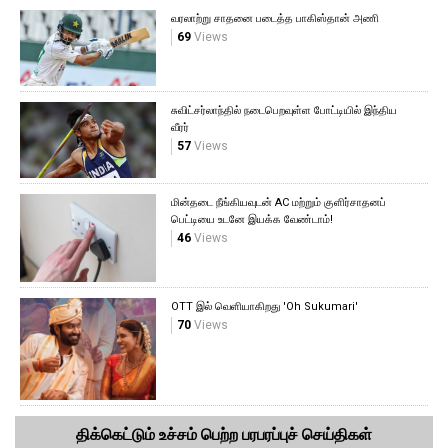
வரலாற்று சாதனை படைத்த பாகிஸ்தான் அணி
69
Views
சுவிட்சர்லாந்தில் நடைபெறவுள்ள போட்டியில் இந்திய
வீரர்
57
Views
மின்தடை நீங்கியவுடன் AC மற்றும் குளிர்சாதனப்
பெட்டியை உடனே இயக்க வேண்டாம்!
46
Views
OTT இல் வெளியாகிறது 'Oh Sukumari'
70
Views
திக்கெட்டும் உச்சம் பெற்ற பரபரப்புச் செய்திகள்