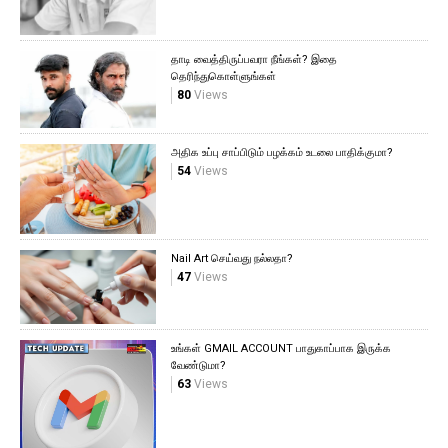
தாடி வைத்திருப்பவரா நீங்கள்? இதை
தெரிந்துகொள்ளுங்கள்
80
Views
அதிக உப்பு சாப்பிடும் பழக்கம் உடலை பாதிக்குமா?
54
Views
Nail Art செய்வது நல்லதா?
47
Views
உங்கள் GMAIL ACCOUNT பாதுகாப்பாக இருக்க
வேண்டுமா?
63
Views