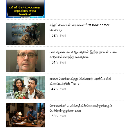
சந்தீப் கிஷனின் ‘கரிகாலா’ first look poster
வெளியீடு!
52
Views
பண ஆசையால் 3 ஆண்டுகள் இறந்த தாயின் உடலை
ஃபிரீஸரில் மறைத்த கொடுமை.
54
Views
நாளை வெளியாகிறது ‘விஸ்வநாத் அண்ட் சன்ஸ்’
திரைப்படத்தின் Trailer!
47
Views
தொலைபேசி ஆதிக்கத்தில் தொலைந்து போதும்
பெற்றோர்-குழந்தை உறவு.
53
Views