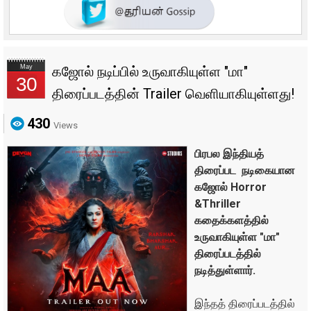
May
கஜோல் நடிப்பில் உருவாகியுள்ள "மா"
30
திரைப்படத்தின் Trailer வெளியாகியுள்ளது!
430
Views
பிரபல இந்தியத்
திரைப்பட நடிகையான
கஜோல் Horror
&Thriller
கதைக்களத்தில்
உருவாகியுள்ள "மா"
திரைப்படத்தில்
நடித்துள்ளார்.
இந்தத் திரைப்படத்தில்