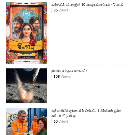
கார்த்திக் சுப்புராஜின் 10 ஆவது திரைப்படம் - 'டோரதி'
36
Views
நிலவில் மோதிய ராக்கெட்!
108
Views
இத்தாலியில் குப்பையில் வீசப்பட்ட 1 மில்லியன் யூரோ
லாட்டரி சீட்டு மீட்பு:
60
Views