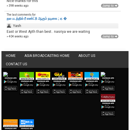
Nice thanks for this
» 398 weeks ago
The last comments for
தல படத்தில் ரீ எண்ட்ரி ஆகும் நடிகை ; ஏ.�
Yash
East or West Ajith than best.. nasriya we are waiting
» 404 weeks ago
HOME
ASIA BROADCASTING HOME
ABOUT US
CONTACT US