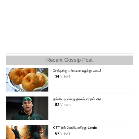
Recent Gossip Post
தேநீருக்கு ஏற்ற கார உளுந்து வடை!
34
Views
தீக்கிரையானது நீச்சல் வீரரின் வீடு
53
Views
OTT இல் வெளியாகிறது Lenin
67
Views