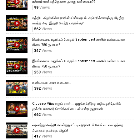
எல்லாம் ஊக்கத்தொகை தாரது உண்மையா??
99
Views
மத்திய கிழக்கில் ஈரானின் விஸ்வரூபம்! அமெரிக்காவுக்கு விழுந்த
பலத்த அடி! இறுதி வெற்றி யாருக்கு?
562
Views
இலங்கையை உலுக்கப் போகும் September! டீசலின் உண்மையான
விலை 750 ரூபாயா?
347
Views
இலங்கையை உலுக்கப் போகும் September! டீசலின் உண்மையான
விலை 750 ரூபாயா?
253
Views
கண்டாவள மாமா கனடால...
392
Views
C.Josep Vijay எனும் நான்.... முழக்கத்திற்கு வழிவகுத்தோரில்
முக்கியமானவர் செங்கோட்டையன் என்ற சூறாவளி
662
Views
வரலாற்று வெற்றி! வென்றது எப்படி?திராவிடக் கோட்டையை ஒற்றை
ஆளாகத் தகர்த்த விஜய்!
417
Views