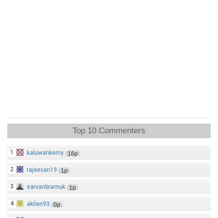
Top 10 Commenters
1
kaluwankerny
16p
2
rajeevan19
1p
3
sarvanbramuk
1p
4
akilen93
0p