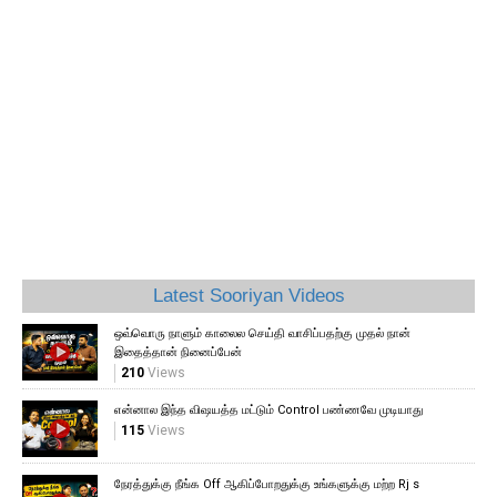
Latest Sooriyan Videos
ஒவ்வொரு நாளும் காலைல செய்தி வாசிப்பதற்கு முதல் நான்
இதைத்தான் நினைப்பேன்
210
Views
என்னால இந்த விஷயத்த மட்டும் Control பண்ணவே முடியாது
115
Views
நேரத்துக்கு நீங்க Off ஆகிப்போறதுக்கு உங்களுக்கு மற்ற Rj s