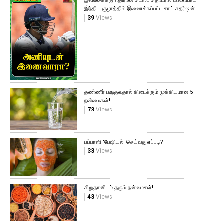
இலங்கைக்கு எதிரான டெஸ்ட் தொடரில் விளையாட
இந்திய குழாத்தில் இணைக்கப்பட்ட சாய் சுதர்ஷன்
39
Views
தண்ணீர் பருகுவதால் கிடைக்கும் முக்கியமான 5
நன்மைகள்!
73
Views
பப்பாளி 'பேஷியல்' செய்வது எப்படி?
33
Views
சிறுதானியம் தரும் நன்மைகள்!
43
Views