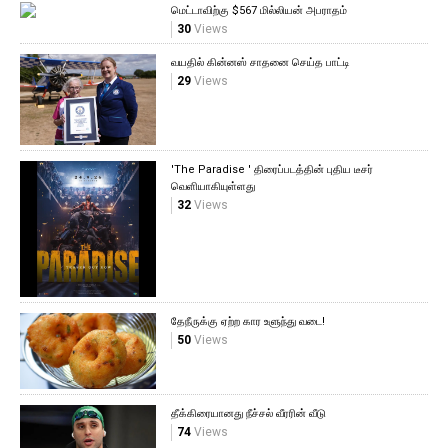
மெட்டாவிற்கு $567 மில்லியன் அபராதம்
30
Views
வயதில் கின்னஸ் சாதனை செய்த பாட்டி
29
Views
'The Paradise ' திரைப்படத்தின் புதிய டீசர்
வெளியாகியுள்ளது
32
Views
தேநீருக்கு ஏற்ற கார உளுந்து வடை!
50
Views
தீக்கிரையானது நீச்சல் வீரரின் வீடு
74
Views