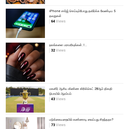
iPhone சார்ஜ் செய்யும்போது தவிர்க்க வேண்டிய 5
தவறுகள்
64
Views
நகங்களை பராமரியுங்கள்..!...
32
Views
மகளிர் ஆசிய கிண்ண கிரிக்கெட் 28ஆம் திகதி
டுபாயில் ஆரம்பம்.
43
Views
படுக்கையறையில் கண்ணாடி வைப்பது சிறந்ததா?
73
Views