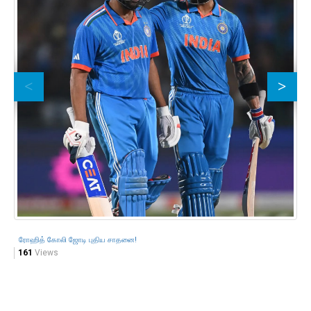
ரோஹித் கோலி ஜோடி புதிய சாதனை!
161
Views