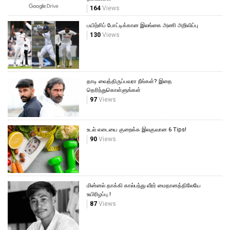
164
Views
பயிற்சிப் போட்டிக்கான இலங்கை அணி அறிவிப்பு
130
Views
தாடி வைத்திருப்பவரா நீங்கள்? இதை
தெரிந்துகொள்ளுங்கள்
97
Views
உடல் எடையை குறைக்க இலகுவான 6 Tips!
90
Views
மின்னல் தாக்கி கால்பந்து வீரர் மைதானத்திலேயே
உயிரிழப்பு.!
87
Views