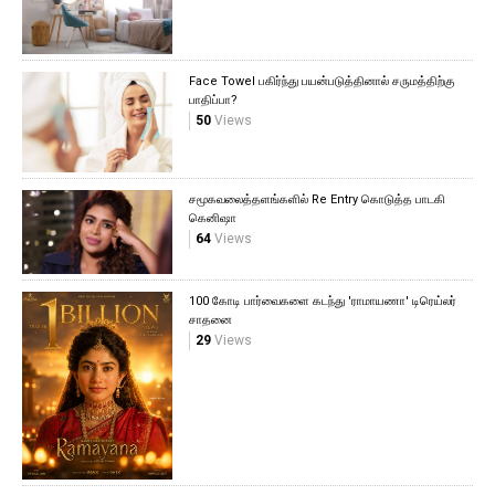
Face Towel பகிர்ந்து பயன்படுத்தினால் சருமத்திற்கு
பாதிப்பா?
50
Views
சமூகவலைத்தளங்களில் Re Entry கொடுத்த பாடகி
கெனிஷா
64
Views
100 கோடி பார்வைகளை கடந்து 'ராமாயணா' டிரெய்லர்
சாதனை
29
Views