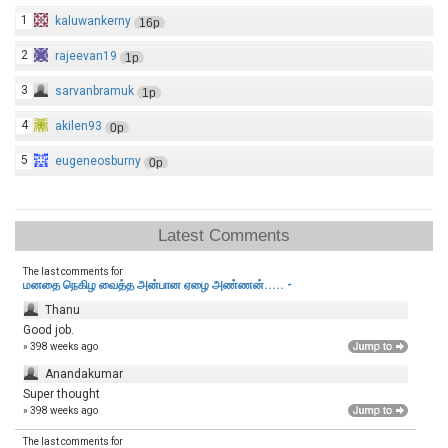
1
kaluwankerny
16p
2
rajeevan19
1p
3
sarvanbramuk
1p
4
akilen93
0p
5
eugeneosburny
0p
Latest Comments
The last comments for
மனதை நெகிழ வைத்த அன்பான ஏழை அண்ணன்..... -
Thanu
Good job.
» 398 weeks ago
Anandakumar
Super thought
» 398 weeks ago
The last comments for