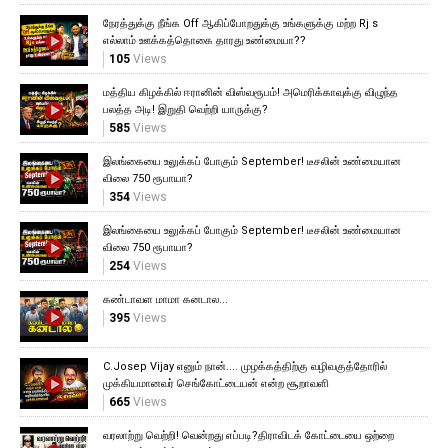
நேரத்துக்கு நீங்க Off ஆகிப்போறதுக்கு உங்களுக்கு மற்ற Rj s
எல்லாம் ஊக்கத்தொகை தாரது உண்மையா??
105
Views
மத்திய கிழக்கில் ஈரானின் விஸ்வரூபம்! அமெரிக்காவுக்கு விழுந்த
பலத்த அடி! இறுதி வெற்றி யாருக்கு?
585
Views
இலங்கையை உலுக்கப் போகும் September! டீசலின் உண்மையான
விலை 750 ரூபாயா?
354
Views
இலங்கையை உலுக்கப் போகும் September! டீசலின் உண்மையான
விலை 750 ரூபாயா?
254
Views
கண்டாவள மாமா கனடால...
395
Views
C.Josep Vijay எனும் நான்.... முழக்கத்திற்கு வழிவகுத்தோரில்
முக்கியமானவர் செங்கோட்டையன் என்ற சூறாவளி
665
Views
வரலாற்று வெற்றி! வென்றது எப்படி?திராவிடக் கோட்டையை ஒற்றை