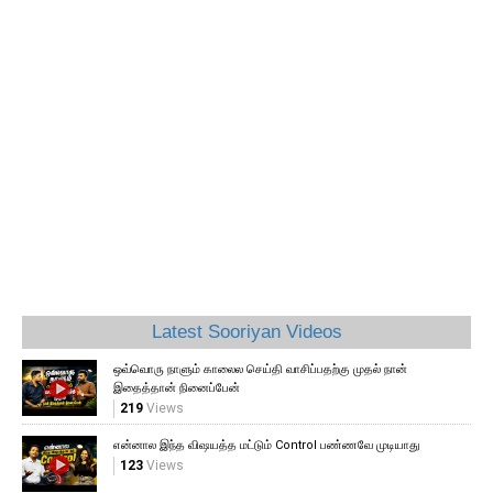
தி
வெ
18
Latest Sooriyan Videos
ஒவ்வொரு நாளும் காலைல செய்தி வாசிப்பதற்கு முதல் நான்
இதைத்தான் நினைப்பேன்
219
Views
என்னால இந்த விஷயத்த மட்டும் Control பண்ணவே முடியாது
123
Views