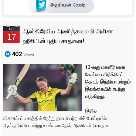
Oct
ஆஸ்திரேலிய அணித்தலைவி அலிசா
17
ஹீலியின் புதிய சாதனை!
402
Views
13-வது மகளிர் உலக
கோப்பை கிரிக்கெட்
தொடர் இந்தியா மற்றும்
இலங்கையில் நடந்து
வருகிறது.
இதில்
விசாகப்பட்டினத்தில் நேற்று நடைபெற்ற லீக் போட்டியில்
ஆஸ்திரேலியா மற்றும் பங்களாதேஷ் அணிகள் மோதின.