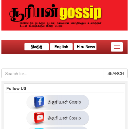
English
Hiru News
Toggle
naviga
SEARCH
Follow US