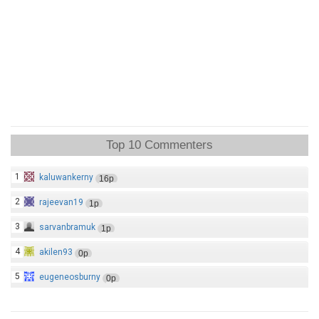
Top 10 Commenters
1
kaluwankerny
16p
2
rajeevan19
1p
3
sarvanbramuk
1p
4
akilen93
0p
5
eugeneosburny
0p