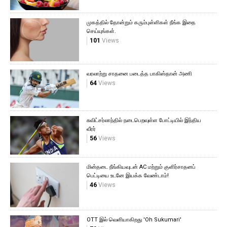
முகத்தில் தோன்றும் கரும்புள்ளிகள் நீங்க இதை
செய்யுங்கள்.
101
Views
வரலாற்று சாதனை படைத்த பாகிஸ்தான் அணி
64
Views
சுவிட்சர்லாந்தில் நடைபெறவுள்ள போட்டியில் இந்திய
வீரர்
56
Views
மின்தடை நீங்கியவுடன் AC மற்றும் குளிர்சாதனப்
பெட்டியை உடனே இயக்க வேண்டாம்!
46
Views
OTT இல் வெளியாகிறது 'Oh Sukumari'