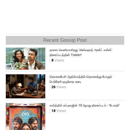
Recent Gossip Post
நாளை வெளியாகிறது ‘விஸ்வநாத் அண்ட் சன்ஸ்’
திரைப்படத்தின் Trailer!
8
Views
தொலைபேசி ஆதிக்கத்தில் தொலைந்து போதும்
பெற்றோர்-குழந்தை உறவு.
26
Views
கார்த்திக் சுப்புராஜின் 10 ஆவது திரைப்படம் - 'டோரதி'
18
Views