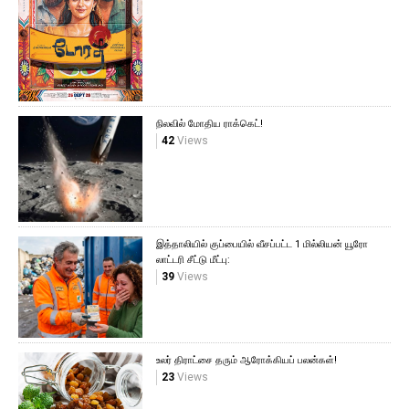
நிலவில் மோதிய ராக்கெட்!
42
Views
இத்தாலியில் குப்பையில் வீசப்பட்ட 1 மில்லியன் யூரோ
லாட்டரி சீட்டு மீட்பு:
39
Views
உலர் திராட்சை தரும் ஆரோக்கியப் பலன்கள்!
23
Views