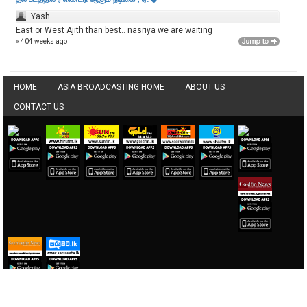
Yash
East or West Ajith than best.. nasriya we are waiting
» 404 weeks ago
HOME
ASIA BROADCASTING HOME
ABOUT US
CONTACT US