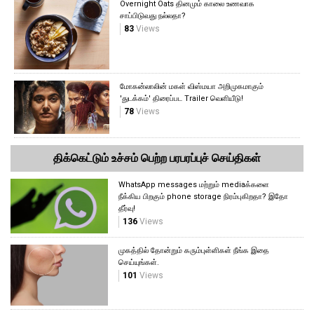
Overnight Oats தினமும் காலை உணவாக
சாப்பிடுவது நல்லதா?
83
Views
மோகன்லாலின் மகள் விஸ்மயா அறிமுகமாகும்
'துடக்கம்' திரைப்பட Trailer வெளியீடு!
78
Views
திக்கெட்டும் உச்சம் பெற்ற பரபரப்புச் செய்திகள்
WhatsApp messages மற்றும் mediaக்களை
நீக்கிய பிறகும் phone storage நிரம்புகிறதா? இதோ
தீர்வு!
136
Views
முகத்தில் தோன்றும் கரும்புள்ளிகள் நீங்க இதை
செய்யுங்கள்.
101
Views