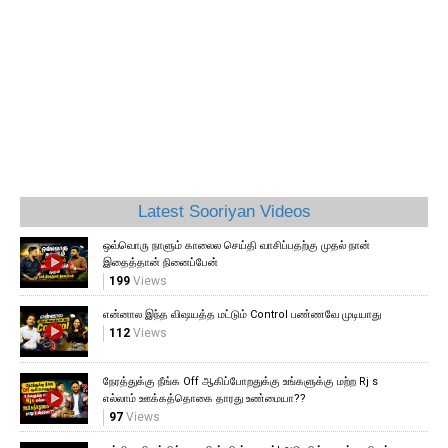
Latest Sooriyan Videos
ஒவ்வொரு நாளும் காலைல செய்தி வாசிப்பதற்கு முதல் நான்
இதைத்தான் நினைப்பேன்
199
Views
என்னால இந்த விஷயத்த மட்டும் Control பண்ணவே முடியாது
112
Views
நேரத்துக்கு நீங்க Off ஆகிப்போறதுக்கு உங்களுக்கு மற்ற Rj s
எல்லாம் ஊக்கத்தொகை தாரது உண்மையா??
97
Views