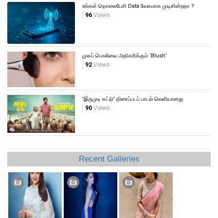
உங்கள் தொலைபேசி Data வேகமாக முடிகின்றதா ?
96
Views
முகப் பொலிவை அதிகரிக்கும் ‘Blush’
92
Views
'இருமுடி கட்டு' திரைப்படப் பாடல் வெளியானது
90
Views
Recent Galleries