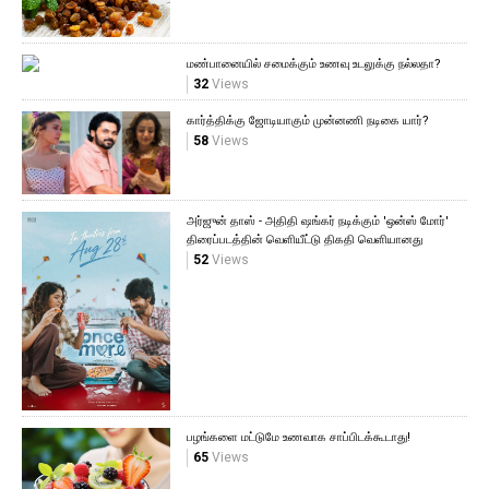
மண்பானையில் சமைக்கும் உணவு உடலுக்கு நல்லதா?
32
Views
கார்த்திக்கு ஜோடியாகும் முன்னணி நடிகை யார்?
58
Views
அர்ஜுன் தாஸ் - அதிதி ஷங்கர் நடிக்கும் 'ஒன்ஸ் மோர்'
திரைப்படத்தின் வெளியீட்டு திகதி வெளியானது
52
Views
பழங்களை மட்டுமே உணவாக சாப்பிடக்கூடாது!
65
Views