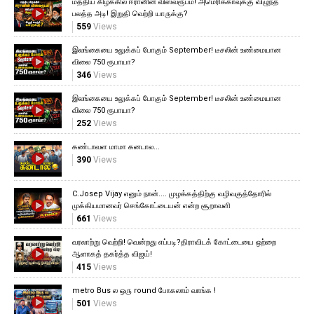
மத்திய கிழக்கில் ஈரானின் விஸ்வரூபம்! அமெரிக்காவுக்கு விழுந்த
பலத்த அடி! இறுதி வெற்றி யாருக்கு?
559
Views
இலங்கையை உலுக்கப் போகும் September! டீசலின் உண்மையான
விலை 750 ரூபாயா?
346
Views
இலங்கையை உலுக்கப் போகும் September! டீசலின் உண்மையான
விலை 750 ரூபாயா?
252
Views
கண்டாவள மாமா கனடால...
390
Views
C.Josep Vijay எனும் நான்.... முழக்கத்திற்கு வழிவகுத்தோரில்
முக்கியமானவர் செங்கோட்டையன் என்ற சூறாவளி
661
Views
வரலாற்று வெற்றி! வென்றது எப்படி?திராவிடக் கோட்டையை ஒற்றை
ஆளாகத் தகர்த்த விஜய்!
415
Views
metro Bus ல ஒரு round போகலாம் வாங்க !
501
Views