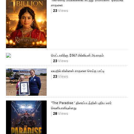
100 கோடி பார்வைகளை கடந்து 'ராமாயணா' டிரெய்லர்
சாதனை
23
Views
மெட்டாவிற்கு $567 மில்லியன் அபராதம்
23
Views
வயதில் கின்னஸ் சாதனை செய்த பாட்டி
23
Views
'The Paradise ' திரைப்படத்தின் புதிய டீசர்
வெளியாகியுள்ளது
28
Views