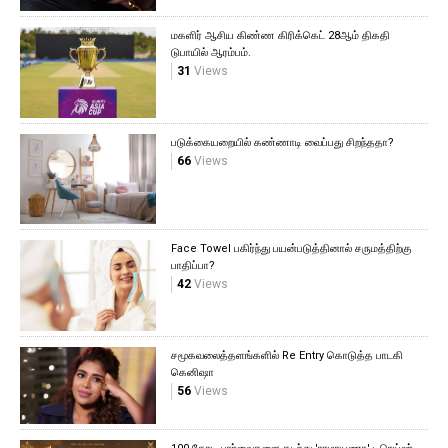
மகளிர் ஆசிய கிண்ண கிரிக்கெட் 28ஆம் திகதி
டுபாயில் ஆரம்பம்.
31
Views
படுக்கையறையில் கண்ணாடி வைப்பது சிறந்ததா?
66
Views
Face Towel பகிர்ந்து பயன்படுத்தினால் சருமத்திற்கு
பாதிப்பா?
42
Views
சமூகவலைத்தளங்களில் Re Entry கொடுத்த பாடகி
கெனிஷா
56
Views