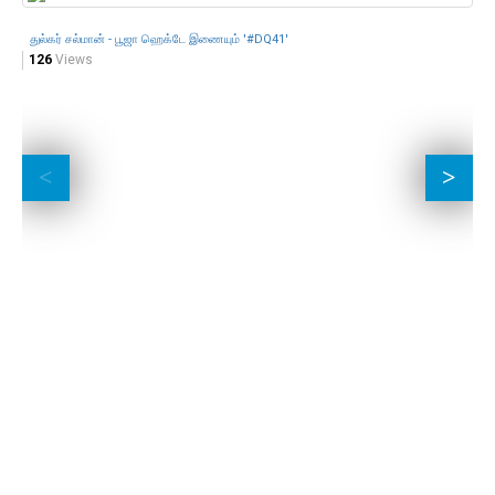
துல்கர் சல்மான் - பூஜா ஹெக்டே இணையும் '#DQ41'
8 
126
Views
93