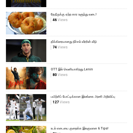
தேநீருக்கு ஏற்ற கார உளுந்து வடை!
46
Views
தீக்கிரையானது நீச்சல் வீரரின் வீடு
74
Views
OTT இல் வெளியாகிறது Lenin
80
Views
பயிற்சிப் போட்டிக்கான இலங்கை அணி அறிவிப்பு
127
Views
உடல் எடையை குறைக்க இலகுவான 6 Tips!