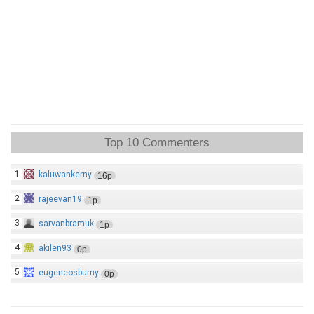
Top 10 Commenters
1
kaluwankerny
16p
2
rajeevan19
1p
3
sarvanbramuk
1p
4
akilen93
0p
5
eugeneosburny
0p