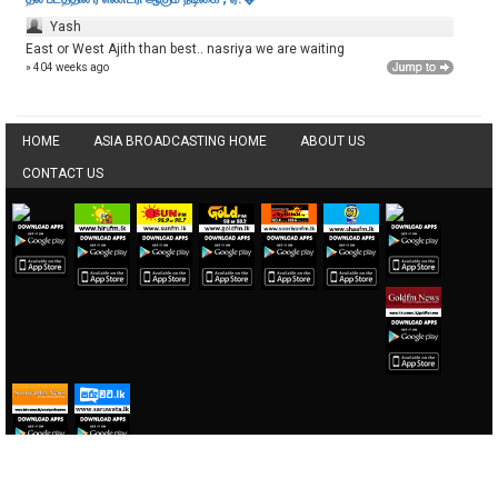
Yash
East or West Ajith than best.. nasriya we are waiting
» 404 weeks ago
HOME
ASIA BROADCASTING HOME
ABOUT US
CONTACT US