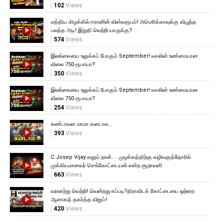
102
Views
மத்திய கிழக்கில் ஈரானின் விஸ்வரூபம்! அமெரிக்காவுக்கு விழுந்த
பலத்த அடி! இறுதி வெற்றி யாருக்கு?
574
Views
இலங்கையை உலுக்கப் போகும் September! டீசலின் உண்மையான
விலை 750 ரூபாயா?
350
Views
இலங்கையை உலுக்கப் போகும் September! டீசலின் உண்மையான
விலை 750 ரூபாயா?
254
Views
கண்டாவள மாமா கனடால...
393
Views
C.Josep Vijay எனும் நான்.... முழக்கத்திற்கு வழிவகுத்தோரில்
முக்கியமானவர் செங்கோட்டையன் என்ற சூறாவளி
663
Views
வரலாற்று வெற்றி! வென்றது எப்படி?திராவிடக் கோட்டையை ஒற்றை
ஆளாகத் தகர்த்த விஜய்!
420
Views