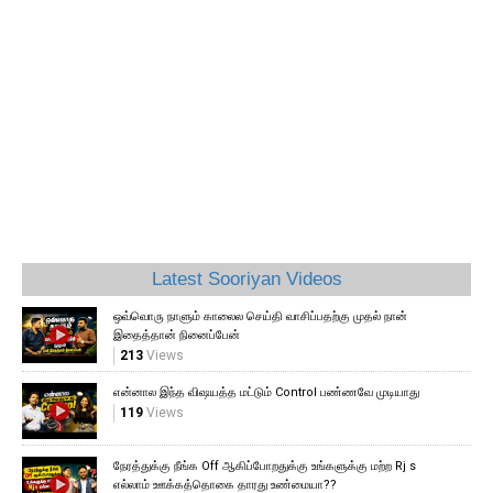
Latest Sooriyan Videos
ஒவ்வொரு நாளும் காலைல செய்தி வாசிப்பதற்கு முதல் நான்
இதைத்தான் நினைப்பேன்
213
Views
என்னால இந்த விஷயத்த மட்டும் Control பண்ணவே முடியாது
119
Views
நேரத்துக்கு நீங்க Off ஆகிப்போறதுக்கு உங்களுக்கு மற்ற Rj s
எல்லாம் ஊக்கத்தொகை தாரது உண்மையா??