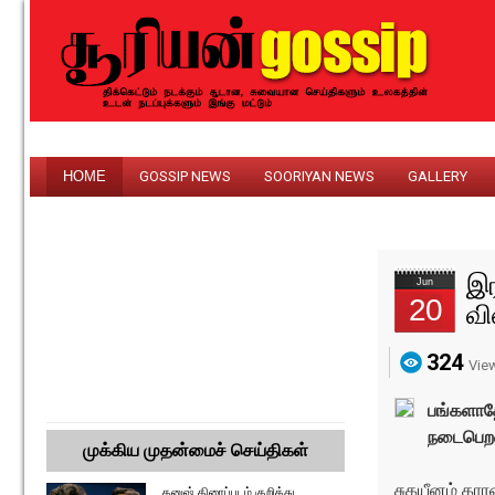
HOME
GOSSIP NEWS
SOORIYAN NEWS
GALLERY
இர
Jun
20
வ
324
Vie
பங்களாத
நடைபெறவு
முக்கிய முதன்மைச் செய்திகள்
சுகயீனம் கார
தனுஷ் திரைப்படம் குறித்து