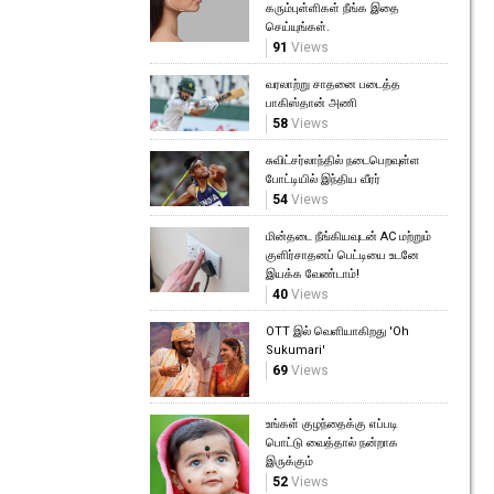
கரும்புள்ளிகள் நீங்க இதை
செய்யுங்கள்.
91
Views
வரலாற்று சாதனை படைத்த
பாகிஸ்தான் அணி
58
Views
சுவிட்சர்லாந்தில் நடைபெறவுள்ள
போட்டியில் இந்திய வீரர்
54
Views
மின்தடை நீங்கியவுடன் AC மற்றும்
குளிர்சாதனப் பெட்டியை உடனே
இயக்க வேண்டாம்!
40
Views
OTT இல் வெளியாகிறது 'Oh
Sukumari'
69
Views
உங்கள் குழந்தைக்கு எப்படி
பொட்டு வைத்தால் நன்றாக
இருக்கும்
52
Views