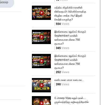
மத்திய கிழக்கில் ஈரானின்
விஸ்வரூபம்! அமெரிக்காவுக்கு
விழுந்த பலத்த அடி! இறுதி
வெற்றி யாருக்கு?
554
Views
இலங்கையை உலுக்கப் போகும்
September! டீசலின்
உண்மையான விலை 750
ரூபாயா?
345
Views
இலங்கையை உலுக்கப் போகும்
September! டீசலின்
உண்மையான விலை 750
ரூபாயா?
252
Views
கண்டாவள மாமா கனடால...
390
Views
C.Josep Vijay எனும் நான்....
முழக்கத்திற்கு வழிவகுத்தோரில்