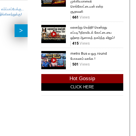
முக்கியமானவர்
செங்கோட்டையன் என்ற
ம்ப்பாப்பேக்கு…
பெல்ஜியத்தை வீழ்த்தி
சூறாவளி
்கிலாந்துக்கு!
அரையிறுதிக்கு முன்னேறியது
661
Views
ஸ்பெய்ன்!
137
Views
வரலாற்று வெற்றி! வென்றது
ஷான் மசூத் விலகல்
எப்படி?திராவிடக் கோட்டையை
64
Views
ஒற்றை ஆளாகத் தகர்த்த விஜய்!
415
Views
இந்திய
metro Bus ல ஒரு round
'Spid
போகலாம் வாங்க !
Day'!
501
Views
68
Vi
Hot Gossip
CLICK HERE