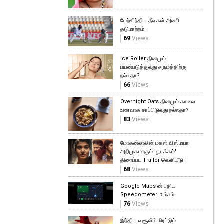
மேற்கிந்திய தீவுகள் அணி
தடுமாற்றம்.
69
Views
Ice Roller தினமும்
பயன்படுத்துவது சருமத்திற்கு
நல்லதா?
66
Views
Overnight Oats தினமும் காலை
உணவாக சாப்பிடுவது நல்லதா?
83
Views
மோகன்லாலின் மகள் விஸ்மயா
அறிமுகமாகும் 'துடக்கம்'
திரைப்பட Trailer வெளியீடு!
68
Views
Google Maps-ன் புதிய
Speedometer அம்சம்!
76
Views
இந்திய வசூலில் மிரட்டும்