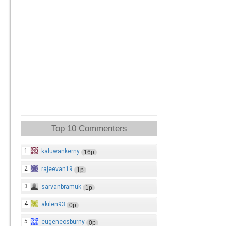
Top 10 Commenters
1
kaluwankerny
16p
2
rajeevan19
1p
3
sarvanbramuk
1p
4
akilen93
0p
5
eugeneosburny
0p