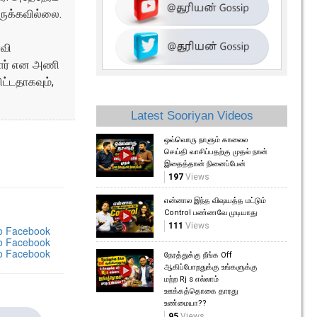
ருக்கவில்லை.
வி
்டார் என அணி
ட்டதாகவும்,
Latest Sooriyan Videos
ஒவ்வொரு நாளும் காலைல
செய்தி வாசிப்பதற்கு முதல் நான்
இதைத்தான் நினைப்பேன்
197
Views
என்னால இந்த விஷயத்த மட்டும்
Control பண்ணவே முடியாது
111
Views
நேரத்துக்கு நீங்க Off
ஆகிப்போறதுக்கு உங்களுக்கு
மற்ற Rj s எல்லாம்
ஊக்கத்தொகை தாரது
உண்மையா??
95
Views