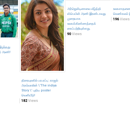
அர்ஜென்டினாவை வீழ்த்தி
உலகசாதனை எ
ஸ்பெயின் அணி இரண்டாவது
வெண்கலம் இங
முறையாக
196
Views
உலகக்கிண்ணத்தைக்
கைப்பற்றியுள்ளது.
90
Views
இழந்தது
ர் அணி!
திரையுலகில் பரபரப்பு: காஜல்
அகர்வாலின் \'The indiya
Story \' புதிய poster
வெளியீடு!
182
Views