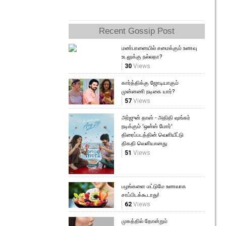
Recent Gossip Post
மண்பானையில் சமைக்கும் உணவு
உடலுக்கு நல்லதா?
30
Views
கார்த்திக்கு ஜோடியாகும்
முன்னணி நடிகை யார்?
57
Views
அர்ஜுன் தாஸ் - அதிதி ஷங்கர்
நடிக்கும் 'ஒன்ஸ் மோர்'
திரைப்படத்தின் வெளியீட்டு
திகதி வெளியானது
51
Views
பழங்களை மட்டுமே உணவாக
சாப்பிடக்கூடாது!
62
Views
முகத்தில் தோன்றும்