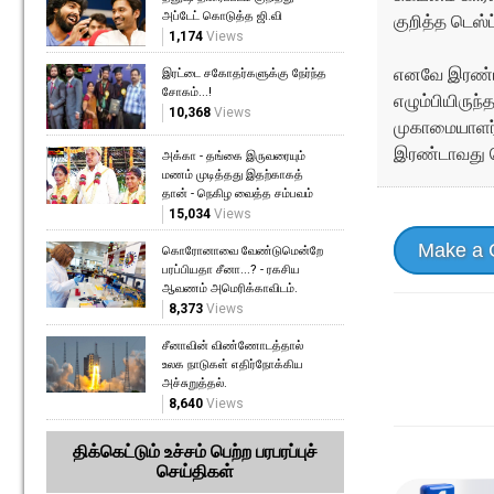
அப்டேட் கொடுத்த ஜி.வி
குறித்த டெஸ்
1,174
Views
எனவே இரண்ட
இரட்டை சகோதர்களுக்கு நேர்ந்த
சோகம்...!
எழும்பியிரு
10,368
Views
முகாமையாளர்
இரண்டாவது டெ
அக்கா - தங்கை இருவரையும்
மணம் முடித்தது இதற்காகத்
தான் - நெகிழ வைத்த சம்பவம்
15,034
Views
Make a
கொரோனாவை வேண்டுமென்றே
பரப்பியதா சீனா...? - ரகசிய
ஆவணம் அமெரிக்காவிடம்.
8,373
Views
சீனாவின் விண்ணோடத்தால்
உலக நாடுகள் எதிர்நோக்கிய
அச்சுறுத்தல்.
8,640
Views
திக்கெட்டும் உச்சம் பெற்ற பரபரப்புச்
செய்திகள்