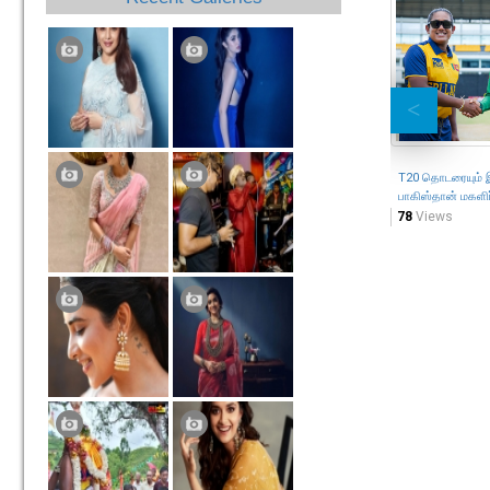
T20 தொடரையும் 
பாகிஸ்தான் மகளி
78
Views