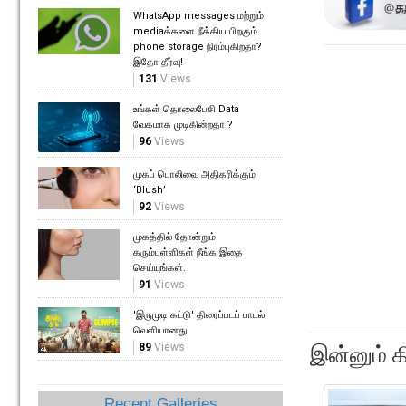
WhatsApp messages மற்றும்
mediaக்களை நீக்கிய பிறகும்
phone storage நிரம்புகிறதா?
இதோ தீர்வு!
131
Views
உங்கள் தொலைபேசி Data
வேகமாக முடிகின்றதா ?
96
Views
முகப் பொலிவை அதிகரிக்கும்
‘Blush’
92
Views
முகத்தில் தோன்றும்
கரும்புள்ளிகள் நீங்க இதை
செய்யுங்கள்.
91
Views
'இருமுடி கட்டு' திரைப்படப் பாடல்
வெளியானது
89
Views
இன்னும் க
Recent Galleries