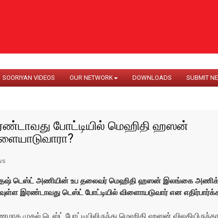
SOORIYAN VIDEOS
OUR NETWORK
DOWNLOADS
SUBMIT N
ண்டாவது போட்டியில் மெஹிதி ஹஸன்
ிளையாடுவாரா?
ws
ேஷ் டெஸ்ட் அணியின் உப தலைவர் மெஹிதி ஹஸன் இலங்கை அணிக்
ள்ள இரண்டாவது டெஸ்ட் போட்டியில் விளைாயடுவார் என எதிர்பார்க்க
ணமாக முதல் டெஸ்ட் போட்டியிலிருந்து மெஹிதி ஹஸன் விலகியிருந்தா