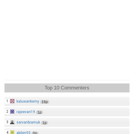
Top 10 Commenters
1
kaluwankerny
16p
2
rajeevan19
1p
3
sarvanbramuk
1p
4
akilen93
0p