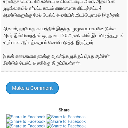
சர்வதேச டெஸ்ட் கிரிக்கெட்டில் விளையாடிய அவர், அதன்பின்
முழங்கையில் ஏற்பட்ட காயம் காரணமாக கிட்டத்தட்ட 4
ஆண்டுகளுக்கு மேல் டெஸ்ட் அணியில் இடம்பெறாமல் இருந்தார்.
ஆனால், தற்போது காயத்தில் இருந்து முழுமையாக மீண்டுள்ள
அவர் இங்கிலாந்தின் ஒருநாள், T20 அணிகளில் இடம்பிடித்ததுடன்
சிறப்பான ஆட்டத்தையும் வெளிப்படுத்தி இருந்தார்.
இதன் காரணமாக நான்கு ஆண்டுகளுக்குப் பிறகு ஆர்ச்சர்
மீண்டும் டெஸ்ட் அணிக்கு திரும்பியுள்ளார்.
Make a Comment
Share