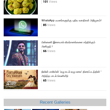
101
Views
WhatsApp பயனர்களுக்கு புதிய வசதிகள் அறிமுகம்!
85
Views
பின்னணி இசையால் விமர்சனங்களை சந்திக்கும்
அனிருத் !
66
Views
நிவின் பாலியின் ‘ஏழு கடல் ஏழு மலை’ திரைப்படத்தின் '
அடுத்த பாடல் வெளியீடு
65
Views
Recent Galleries