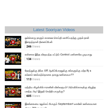
Latest Sooriyan Videos
ஒவ்வொரு நாளும் காலைல செய்தி வாசிப்பதற்கு முதல் நான்
இதைத்தான் நினைப்பேன்
246
Views
என்னால இந்த விஷயத்த மட்டும் Control பண்ணவே முடியாது
134
Views
நேரத்துக்கு நீங்க Off ஆகிப்போறதுக்கு உங்களுக்கு மற்ற Rj s
எல்லாம் ஊக்கத்தொகை தாரது உண்மையா??
113
Views
மத்திய கிழக்கில் ஈரானின் விஸ்வரூபம்! அமெரிக்காவுக்கு விழுந்த
பலத்த அடி! இறுதி வெற்றி யாருக்கு?
605
Views
இலங்கையை உலுக்கப் போகும் September! டீசலின் உண்மையான