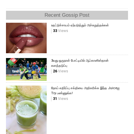
Recent Gossip Post
உதட்டுச்சாயம் ஏற்படுத்தும் அச்சுறுத்தல்கள்
33
Views
3வது ஒருநாள் போட்டியில் ஆப்கானிஸ்தான்
களத்தடுப்பு
26
Views
நோய் எதிர்ப்பு சக்தியை அதிகரிக்க இந்த Juiceஐ
Try பண்ணுங்க!
31
Views