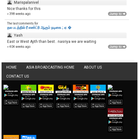
Marispalanivel
Nice thanks for this
» 398 weeks ago
The last comments for
தல படத்தில் ரீ எண்ட்ரி ஆகும் நடிகை ; ஏ.�
Yash
East or West Ajith than best.. nasriya we are waiting
» 404 weeks ago
HOME
ASIA BROADCASTING HOME
ABOUT US
CONTACT US