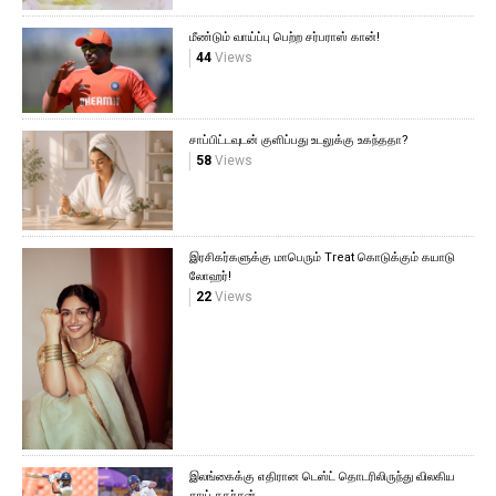
மீண்டும் வாய்ப்பு பெற்ற சர்பராஸ் கான்!
44
Views
சாப்பிட்டவுடன் குளிப்பது உடலுக்கு உகந்ததா?
58
Views
இரசிகர்களுக்கு மாபெரும் Treat கொடுக்கும் கயாடு
லோஹர்!
22
Views
இலங்கைக்கு எதிரான டெஸ்ட் தொடரிலிருந்து விலகிய
சாய் சுதர்சன்.