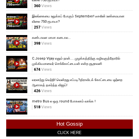
விலை 750 ரூபாயா?
360
Views
இலங்கையை உலுக்கப் போகும் September! டீசலின் உண்மையான
விலை 750 ரூபாயா?
257
Views
கண்டாவள மாமா கனடால...
398
Views
C.Josep Vijay எனும் நான்.... முழக்கத்திற்கு வழிவகுத்தோரில்
முக்கியமானவர் செங்கோட்டையன் என்ற சூறாவளி
674
Views
வரலாற்று வெற்றி! வென்றது எப்படி?திராவிடக் கோட்டையை ஒற்றை
ஆளாகத் தகர்த்த விஜய்!
426
Views
metro Bus ல ஒரு round போகலாம் வாங்க !
518
Views
Hot Gossip
CLICK HERE