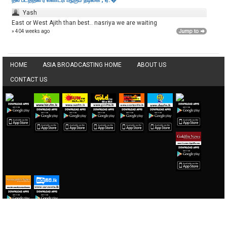
Yash
East or West Ajith than best.. nasriya we are waiting
» 404 weeks ago
HOME
ASIA BROADCASTING HOME
ABOUT US
CONTACT US