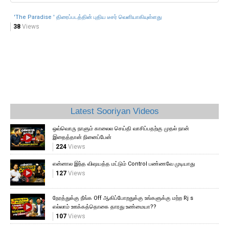
'The Paradise ' திரைப்படத்தின் புதிய டீசர் வெளியாகியுள்ளது
38
Views
Latest Sooriyan Videos
ஒவ்வொரு நாளும் காலைல செய்தி வாசிப்பதற்கு முதல் நான்
இதைத்தான் நினைப்பேன்
224
Views
என்னால இந்த விஷயத்த மட்டும் Control பண்ணவே முடியாது
127
Views
நேரத்துக்கு நீங்க Off ஆகிப்போறதுக்கு உங்களுக்கு மற்ற Rj s
எல்லாம் ஊக்கத்தொகை தாரது உண்மையா??
107
Views