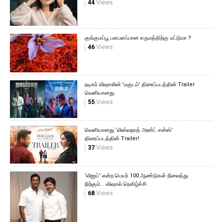
44
Views
குங்குமப்பூ பளபளப்பான சருமத்திற்கு மட்டுமா ?
46
Views
நடிகர் விஷாலின் 'மகுடம்' திரைப்படத்தின் Trailer
வெளியானது.
55
Views
வெளியானது ‘விஸ்வநாத் அண்ட் சன்ஸ்’
திரைப்படத்தின் Trailer!
37
Views
'விஜய்' என்ற பெயர் 100 ஆண்டுகள் நிலைத்து
நிற்கும்... விஷால் நெகிழ்ச்சி
68
Views