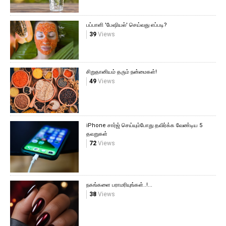
பப்பாளி 'பேஷியல்' செய்வது எப்படி?
39
Views
சிறுதானியம் தரும் நன்மைகள்!
49
Views
iPhone சார்ஜ் செய்யும்போது தவிர்க்க வேண்டிய 5
தவறுகள்
72
Views
நகங்களை பராமரியுங்கள்..!...
38
Views