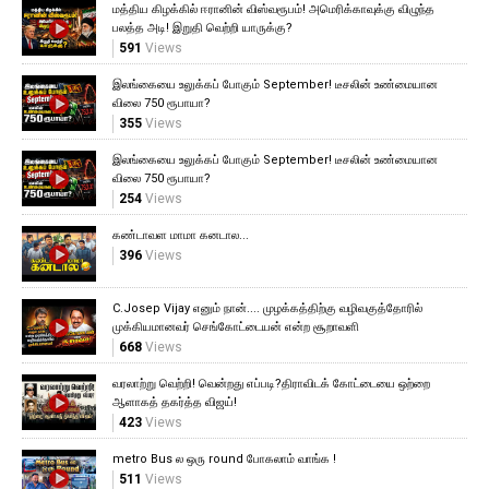
மத்திய கிழக்கில் ஈரானின் விஸ்வரூபம்! அமெரிக்காவுக்கு விழுந்த
பலத்த அடி! இறுதி வெற்றி யாருக்கு?
591
Views
இலங்கையை உலுக்கப் போகும் September! டீசலின் உண்மையான
விலை 750 ரூபாயா?
355
Views
இலங்கையை உலுக்கப் போகும் September! டீசலின் உண்மையான
விலை 750 ரூபாயா?
254
Views
கண்டாவள மாமா கனடால...
396
Views
C.Josep Vijay எனும் நான்.... முழக்கத்திற்கு வழிவகுத்தோரில்
முக்கியமானவர் செங்கோட்டையன் என்ற சூறாவளி
668
Views
வரலாற்று வெற்றி! வென்றது எப்படி?திராவிடக் கோட்டையை ஒற்றை
ஆளாகத் தகர்த்த விஜய்!
423
Views
metro Bus ல ஒரு round போகலாம் வாங்க !
511
Views