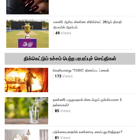
மகளிர் ஆசிய கிண்ண கிரிக்கெட் 28ஆம் திகதி
டுபாயில் ஆரம்பம்.
49
Views
திக்கெட்டும் உச்சம் பெற்ற பரபரப்புச் செய்திகள்
வெளியானது 'TOXIC' திரைப்பட ட்ரைலர்.
173
Views
தண்ணீர் பருகுவதால் கிடைக்கும் முக்கியமான 5
நன்மைகள்!
85
Views
படுக்கையறையில் கண்ணாடி வைப்பது சிறந்ததா?
81
Views