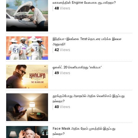
வாகனத்தின் Engine வேகமாக சூடாகிறதா?
48
Views
இந்தியா–இலங்கை Test தொடரை பார்க்க இலவச
அனுமதி!
42
Views
ஓகஸ்ட் 20 வெளியாகிறது 'கலிஃபா'
49
Views
தூங்கும்போது அறையில் அதிக வெளிச்சம் இருப்பது
நல்லதா?
40
Views
Face Mask அதிக நேரம் முகத்தில் இருப்பது
நல்லதா?