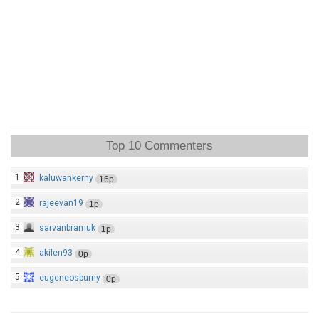
Top 10 Commenters
1
kaluwankerny
16p
2
rajeevan19
1p
3
sarvanbramuk
1p
4
akilen93
0p
5
eugeneosburny
0p