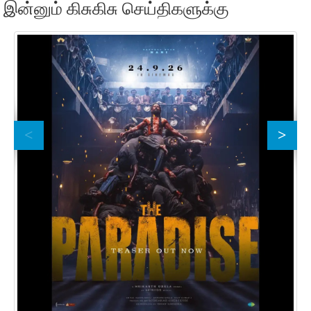
இன்னும் கிசுகிசு செய்திகளுக்கு
'ஜ
30