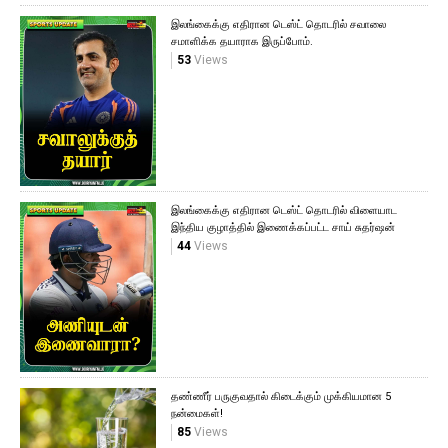
இலங்கைக்கு எதிரான டெஸ்ட் தொடரில் சவாலை
சமாளிக்க தயாராக இருப்போம்.
53
Views
இலங்கைக்கு எதிரான டெஸ்ட் தொடரில் விளையாட
இந்திய குழாத்தில் இணைக்கப்பட்ட சாய் சுதர்ஷன்
44
Views
தண்ணீர் பருகுவதால் கிடைக்கும் முக்கியமான 5
நன்மைகள்!
85
Views