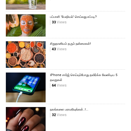
பப்பாளி 'பேஷியல்' செய்வது எப்படி?
33
Views
சிறுதானியம் தரும் நன்மைகள்!
43
Views
iPhone சார்ஜ் செய்யும்போது தவிர்க்க வேண்டிய 5
தவறுகள்
64
Views
நகங்களை பராமரியுங்கள்..!...
32
Views