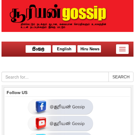
English
Hiru News
Toggle
naviga
SEARCH
Follow US