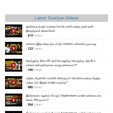
Latest Sooriyan Videos
ஒவ்வொரு நாளும் காலைல செய்தி வாசிப்பதற்கு முதல் நான்
இதைத்தான் நினைப்பேன்
219
Views
என்னால இந்த விஷயத்த மட்டும் Control பண்ணவே முடியாது
123
Views
நேரத்துக்கு நீங்க Off ஆகிப்போறதுக்கு உங்களுக்கு மற்ற Rj s
எல்லாம் ஊக்கத்தொகை தாரது உண்மையா??
106
Views
மத்திய கிழக்கில் ஈரானின் விஸ்வரூபம்! அமெரிக்காவுக்கு விழுந்த
பலத்த அடி! இறுதி வெற்றி யாருக்கு?
585
Views
இலங்கையை உலுக்கப் போகும் September! டீசலின் உண்மையான
விலை 750 ரூபாயா?
354
Views