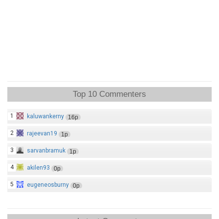
Top 10 Commenters
1
kaluwankerny
16p
2
rajeevan19
1p
3
sarvanbramuk
1p
4
akilen93
0p
5
eugeneosburny
0p