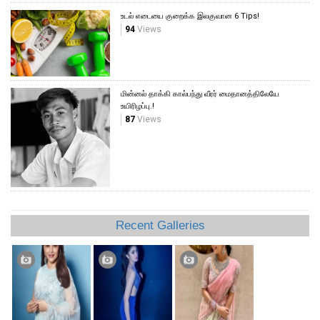
உடல் எடையை குறைக்க இலகுவான 6 Tips!
94
Views
மின்னல் தாக்கி கால்பந்து வீரர் மைதானத்திலேயே
உயிரிழப்பு.!
87
Views
Recent Galleries