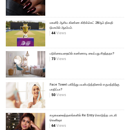
மகளிர் ஆசிய கிண்ண கிரிக்கெட் 28ஆம் திகதி
டுபாயில் ஆரம்பம்.
44
Views
படுக்கையறையில் கண்ணாடி வைப்பது சிறந்ததா?
73
Views
Face Towel பகிர்ந்து பயன்படுத்தினால் சருமத்திற்கு
பாதிப்பா?
50
Views
சமூகவலைத்தளங்களில் Re Entry கொடுத்த பாடகி
கெனிஷா
64
Views