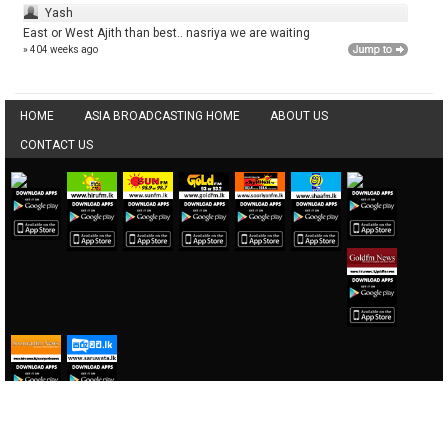
Yash
East or West Ajith than best.. nasriya we are waiting
» 404 weeks ago
HOME
ASIA BROADCASTING HOME
ABOUT US
CONTACT US
Copyright © Lotus Technologies (Private) Limited. All Rights Reserved.