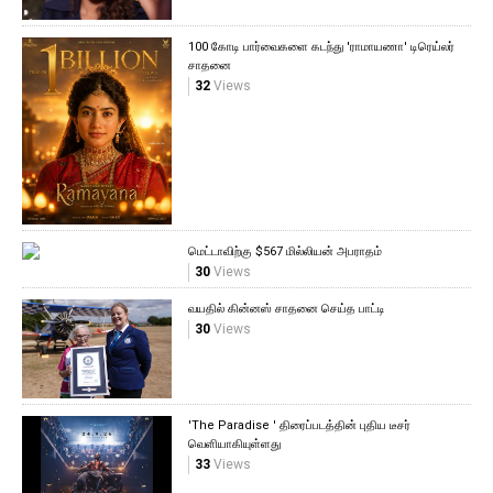
100 கோடி பார்வைகளை கடந்து 'ராமாயணா' டிரெய்லர்
சாதனை
32
Views
மெட்டாவிற்கு $567 மில்லியன் அபராதம்
30
Views
வயதில் கின்னஸ் சாதனை செய்த பாட்டி
30
Views
'The Paradise ' திரைப்படத்தின் புதிய டீசர்
வெளியாகியுள்ளது
33
Views