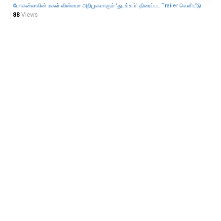
மோகன்லாலின் மகள் விஸ்மயா அறிமுகமாகும் 'துடக்கம்' திரைப்பட Trailer வெளியீடு!
நா
88
Views
53