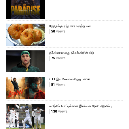
தேநீருக்கு ஏற்ற கார உளுந்து வடை!
50
Views
தீக்கிரையானது நீச்சல் வீரரின் வீடு
75
Views
OTT இல் வெளியாகிறது Lenin
81
Views
பயிற்சிப் போட்டிக்கான இலங்கை அணி அறிவிப்பு
130
Views