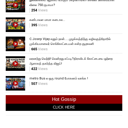
இலங்கையை உலுக்கப் போகும் September! டீசலின் உண்மையான
விலை 750 ரூபாயா?
254
Views
கண்டாவள மாமா கனடால...
395
Views
C.Josep Vijay எனும் நான்.... முழக்கத்திற்கு வழிவகுத்தோரில்
முக்கியமானவர் செங்கோட்டையன் என்ற சூறாவளி
665
Views
வரலாற்று வெற்றி! வென்றது எப்படி?திராவிடக் கோட்டையை ஒற்றை
ஆளாகத் தகர்த்த விஜய்!
422
Views
metro Bus ல ஒரு round போகலாம் வாங்க !
507
Views
Hot Gossip
CLICK HERE