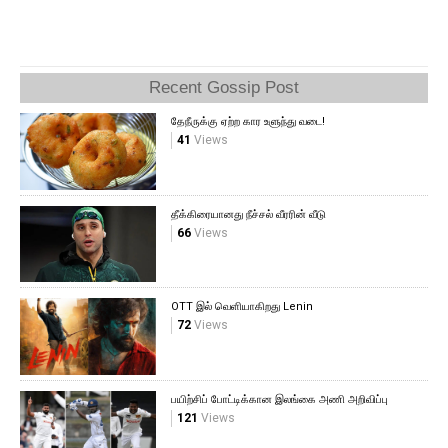
Recent Gossip Post
தேநீருக்கு ஏற்ற கார உளுந்து வடை!
41
Views
தீக்கிரையானது நீச்சல் வீரரின் வீடு
66
Views
OTT இல் வெளியாகிறது Lenin
72
Views
பயிற்சிப் போட்டிக்கான இலங்கை அணி அறிவிப்பு
121
Views