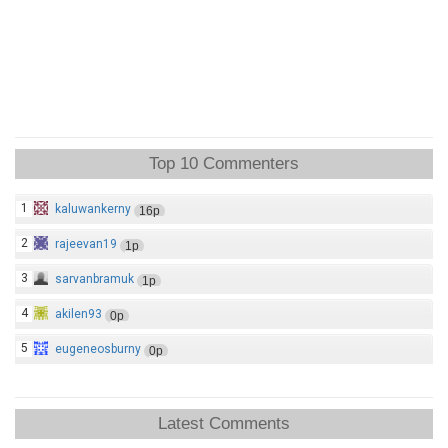
Top 10 Commenters
1
kaluwankerny
16p
2
rajeevan19
1p
3
sarvanbramuk
1p
4
akilen93
0p
5
eugeneosburny
0p
Latest Comments