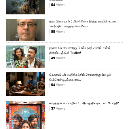
54
Views
பண ஆசையால் 3 ஆண்டுகள் இறந்த தாயின் உடலை
ஃபிரீஸரில் மறைத்த கொடுமை.
55
Views
நாளை வெளியாகிறது ‘விஸ்வநாத் அண்ட் சன்ஸ்’
திரைப்படத்தின் Trailer!
49
Views
தொலைபேசி ஆதிக்கத்தில் தொலைந்து போதும்
பெற்றோர்-குழந்தை உறவு.
54
Views
கார்த்திக் சுப்புராஜின் 10 ஆவது திரைப்படம் - 'டோரதி'
37
Views