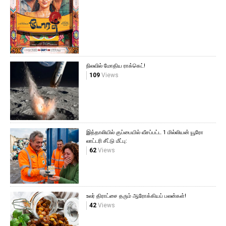
நிலவில் மோதிய ராக்கெட்!
109
Views
இத்தாலியில் குப்பையில் வீசப்பட்ட 1 மில்லியன் யூரோ
லாட்டரி சீட்டு மீட்பு:
62
Views
உலர் திராட்சை தரும் ஆரோக்கியப் பலன்கள்!
42
Views