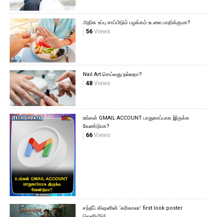
அதிக உப்பு சாப்பிடும் பழக்கம் உடலை பாதிக்குமா?
56
Views
Nail Art செய்வது நல்லதா?
48
Views
உங்கள் GMAIL ACCOUNT பாதுகாப்பாக இருக்க
வேண்டுமா?
66
Views
சந்தீப் கிஷனின் ‘கரிகாலா’ first look poster
வெளியீடு!