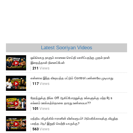
Latest Sooriyan Videos
ஒவ்வொரு நாளும் காலைல செய்தி வாசிப்பதற்கு முதல் நான்
இதைத்தான் நினைப்பேன்
211
Views
என்னால இந்த விஷயத்த மட்டும் Control பண்ணவே முடியாது
117
Views
நேரத்துக்கு நீங்க Off ஆகிப்போறதுக்கு உங்களுக்கு மற்ற Rj s
எல்லாம் ஊக்கத்தொகை தாரது உண்மையா??
101
Views
மத்திய கிழக்கில் ஈரானின் விஸ்வரூபம்! அமெரிக்காவுக்கு விழுந்த
பலத்த அடி! இறுதி வெற்றி யாருக்கு?
563
Views