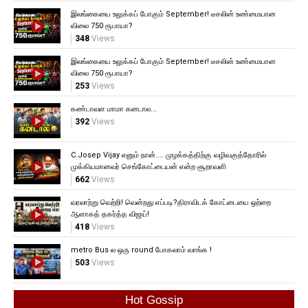
இலங்கையை உலுக்கப் போகும் September! டீசலின் உண்மையான
விலை 750 ரூபாயா?
348
Views
இலங்கையை உலுக்கப் போகும் September! டீசலின் உண்மையான
விலை 750 ரூபாயா?
253
Views
கண்டாவள மாமா கனடால...
392
Views
C.Josep Vijay எனும் நான்.... முழக்கத்திற்கு வழிவகுத்தோரில்
முக்கியமானவர் செங்கோட்டையன் என்ற சூறாவளி
662
Views
வரலாற்று வெற்றி! வென்றது எப்படி?திராவிடக் கோட்டையை ஒற்றை
ஆளாகத் தகர்த்த விஜய்!
418
Views
metro Bus ல ஒரு round போகலாம் வாங்க !
503
Views
Hot Gossip