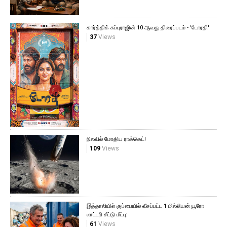
கார்த்திக் சுப்புராஜின் 10 ஆவது திரைப்படம் - 'டோரதி'
37
Views
நிலவில் மோதிய ராக்கெட்!
109
Views
இத்தாலியில் குப்பையில் வீசப்பட்ட 1 மில்லியன் யூரோ
லாட்டரி சீட்டு மீட்பு:
61
Views