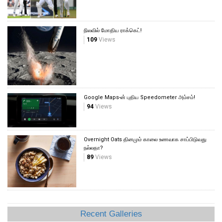
நிலவில் மோதிய ராக்கெட்!
109
Views
Google Maps-ன் புதிய Speedometer அம்சம்!
94
Views
Overnight Oats தினமும் காலை உணவாக சாப்பிடுவது
நல்லதா?
89
Views
Recent Galleries