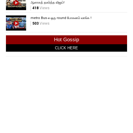
ஆளாகத் தகர்த்த விஜய்!
418
Views
metro Bus ல ஒரு round போகலாம் வாங்க !
503
Views
Hot Gossip
CLICK HERE