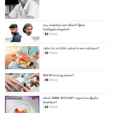
தாடி வைத்திருப்பவரா நீங்கள்? இதை
தெரிந்துகொள்ளுங்கள்
82
Views
அதிக உப்பு சாப்பிடும் பழக்கம் உடலை பாதிக்குமா?
56
Views
Nail Art செய்வது நல்லதா?
48
Views
உங்கள் GMAIL ACCOUNT பாதுகாப்பாக இருக்க
வேண்டுமா?
64
Views