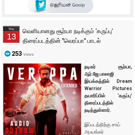
May
வெளியானது சூர்யா நடிக்கும் ‘கருப்பு’
13
திரைப்படத்தின் "வெரப்பா" பாடல்
253
Views
நடிகர் சூர்யா,
ஆர்.ஜே.பாலாஜி
இயக்கத்தில் Dream
Warrior Pictures
தயாரிப்பில் ‘கருப்பு’
திரைப்படத்தில்
நடித்துள்ளார்.
இப்படத்திற்கு சாய்
அபயங்கர்