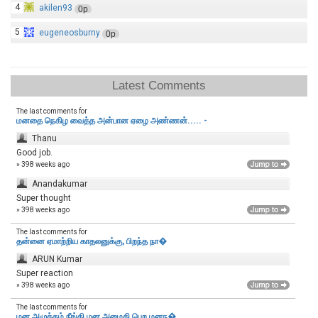
4
akilen93
0p
5
eugeneosburny
0p
Latest Comments
The last comments for
மனதை நெகிழ வைத்த அன்பான ஏழை அண்ணன்..... -
Thanu
Good job.
» 398 weeks ago
Anandakumar
Super thought
» 398 weeks ago
The last comments for
தன்னை ஏமாற்றிய காதலனுக்கு, பிறந்த நா�
ARUN Kumar
Super reaction
» 398 weeks ago
The last comments for
மன அழுத்தம் நீங்கி மன அமைதி பெற‌ மனந�