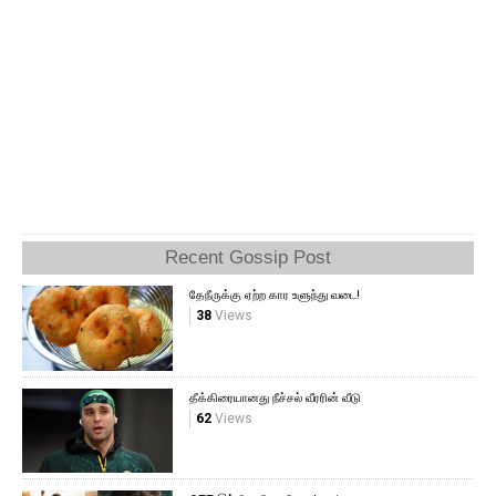
Recent Gossip Post
தேநீருக்கு ஏற்ற கார உளுந்து வடை!
38
Views
தீக்கிரையானது நீச்சல் வீரரின் வீடு
62
Views