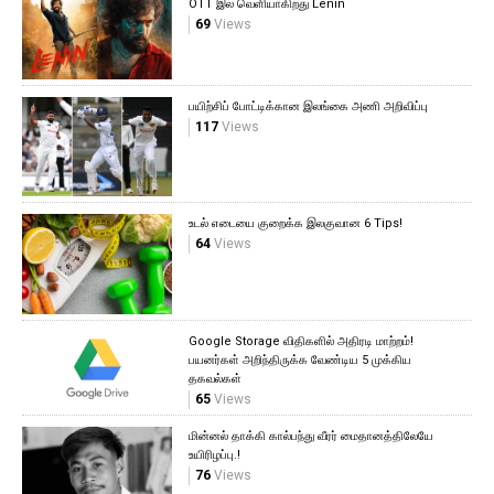
OTT இல் வெளியாகிறது Lenin
69
Views
பயிற்சிப் போட்டிக்கான இலங்கை அணி அறிவிப்பு
117
Views
உடல் எடையை குறைக்க இலகுவான 6 Tips!
64
Views
Google Storage விதிகளில் அதிரடி மாற்றம்!
பயனர்கள் அறிந்திருக்க வேண்டிய 5 முக்கிய
தகவல்கள்
65
Views
மின்னல் தாக்கி கால்பந்து வீரர் மைதானத்திலேயே
உயிரிழப்பு.!
76
Views