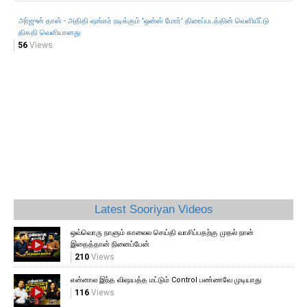
அர்ஜுன் தாஸ் - அதிதி ஷங்கர் நடிக்கும் 'ஒன்ஸ் மோர்' திரைப்படத்தின் வெளியீட்டு
திகதி வெளியானது
56
Views
Latest Sooriyan Videos
ஒவ்வொரு நாளும் காலைல செய்தி வாசிப்பதற்கு முதல் நான்
இதைத்தான் நினைப்பேன்
210
Views
என்னால இந்த விஷயத்த மட்டும் Control பண்ணவே முடியாது
116
Views