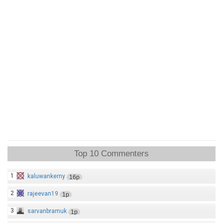
Top 10 Commenters
1
kaluwankerny
16p
2
rajeevan19
1p
3
sarvanbramuk
1p