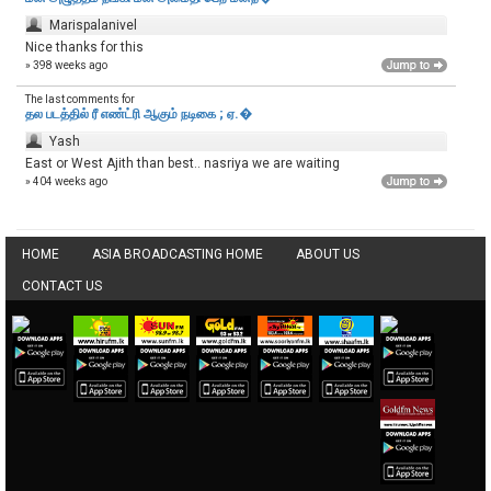
Marispalanivel
Nice thanks for this
» 398 weeks ago
The last comments for
தல படத்தில் ரீ எண்ட்ரி ஆகும் நடிகை ; ஏ.�
Yash
East or West Ajith than best.. nasriya we are waiting
» 404 weeks ago
HOME
ASIA BROADCASTING HOME
ABOUT US
CONTACT US