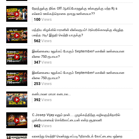
நேரத்துக்கு நீங்க Off ஆகிப்போறதுக்கு உங்களுக்கு மற்ற Rj s
எல்லாம் ஊக்கத்தொகை தாரது உண்மையா??
100
Views
மத்திய கிழக்கில் ஈரானின் விஸ்வரூபம்! அமெரிக்காவுக்கு விழுந்த
பலத்த அடி! இறுதி வெற்றி யாருக்கு?
562
Views
இலங்கையை உலுக்கப் போகும் September! டீசலின் உண்மையான
விலை 750 ரூபாயா?
347
Views
இலங்கையை உலுக்கப் போகும் September! டீசலின் உண்மையான
விலை 750 ரூபாயா?
253
Views
கண்டாவள மாமா கனடால...
392
Views
C.Josep Vijay எனும் நான்.... முழக்கத்திற்கு வழிவகுத்தோரில்
முக்கியமானவர் செங்கோட்டையன் என்ற சூறாவளி
662
Views
வரலாற்று வெற்றி! வென்றது எப்படி?திராவிடக் கோட்டையை ஒற்றை