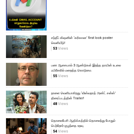
சந்தீப் கிஷனின் ‘கரிகாலா’ first look poster
வெளியீடு!
53
Views
பண ஆசையால் 3 ஆண்டுகள் இறந்த தாயின் உடலை
ஃபிரீஸரில் மறைத்த கொடுமை.
55
Views
நாளை வெளியாகிறது ‘விஸ்வநாத் அண்ட் சன்ஸ்’
திரைப்படத்தின் Trailer!
48
Views
தொலைபேசி ஆதிக்கத்தில் தொலைந்து போதும்
பெற்றோர்-குழந்தை உறவு.
54
Views