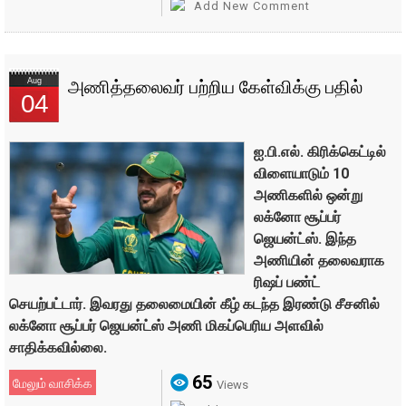
Add New Comment
Aug
அணித்தலைவர் பற்றிய கேள்விக்கு பதில்
04
ஐ.பி.எல். கிரிக்கெட்டில்
விளையாடும் 10
அணிகளில் ஒன்று
லக்னோ சூப்பர்
ஜெயன்ட்ஸ். இந்த
அணியின் தலைவராக
ரிஷப் பண்ட்
செயற்பட்டார். இவரது தலைமையின் கீழ் கடந்த இரண்டு சீசனில்
லக்னோ சூப்பர் ஜெயன்ட்ஸ் அணி மிகப்பெரிய அளவில்
சாதிக்கவில்லை.
65
மேலும் வாசிக்க
Views