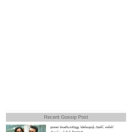
Recent Gossip Post
நாளை வெளியாகிறது ‘விஸ்வநாத் அண்ட் சன்ஸ்’