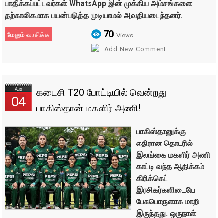
பாதிக்கப்பட்டவர்கள் WhatsApp இன் முக்கிய அம்சங்களை
தற்காலிகமாக பயன்படுத்த முடியாமல் அவதியடைந்தனர்.
70
மேலும் வாசிக்க
Views
Add New Comment
Aug
கடைசி T20 போட்டியில் வென்றது
04
பாகிஸ்தான் மகளிர் அணி!
பாகிஸ்தானுக்கு
எதிரான தொடரில்
இலங்கை மகளிர் அணி
காட்டி வந்த ஆதிக்கம்
கிரிக்கெட்
இரசிகர்களிடையே
பேசுபொருளாக மாறி
இருந்தது. ஒருநாள்