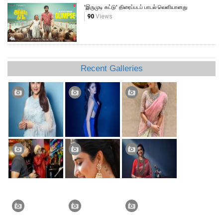
'இருமுடி கட்டு' திரைப்படப் பாடல் வெளியானது
90
Views
Recent Galleries