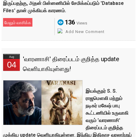
இருப்பதற்கு, அதன் பின்னணியில் சேமிக்கப்படும் 'Database
Files' தான் முக்கியக் காரணம்.
136
மேலும் வாசிக்க
Views
Add New Comment
Aug
'வாரணாசி' திரைப்படம் குறித்த update
04
வெளியாகியுள்ளது!
இயக்குநர் S. S.
ராஜமௌலி மற்றும்
நடிகர் மகேஷ் பாபு
கூட்டணியில் உருவாகி
வரும் 'வாரணாசி'
திரைப்படம் குறித்த
முக்கிய update வெளியாகியுள்ளன. இந்திய இதிகாச வரலாற்றுப்