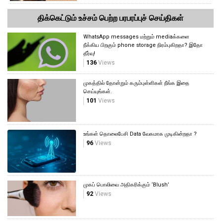
திக்கெட்டும் உச்சம் பெற்ற பரபரப்புச் செய்திகள்
WhatsApp messages மற்றும் mediaக்களை
நீக்கிய பிறகும் phone storage நிரம்புகிறதா? இதோ
தீர்வு!
136
Views
முகத்தில் தோன்றும் கரும்புள்ளிகள் நீங்க இதை
செய்யுங்கள்.
101
Views
உங்கள் தொலைபேசி Data வேகமாக முடிகின்றதா ?
96
Views
முகப் பொலிவை அதிகரிக்கும் ‘Blush’
92
Views