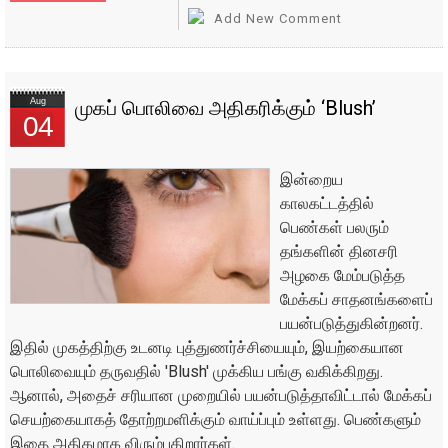
Add New Comment
Aug
முகப் பொலிவை அதிகரிக்கும் ‘Blush’
04
இன்றைய
காலகட்டத்தில்
பெண்கள் பலரும்
தங்களின் தினசரி
அழகை மேம்படுத்த
மேக்கப் சாதனங்களைப்
பயன்படுத்துகின்றனர்.
இதில் முகத்திற்கு உடனடி புத்துணர்ச்சியையும், இயற்கையான
பொலிவையும் தருவதில் 'Blush' முக்கிய பங்கு வகிக்கிறது.
ஆனால், அதைச் சரியான முறையில் பயன்படுத்தாவிட்டால் மேக்கப்
செயற்கையாகத் தோற்றமளிக்கும் வாய்ப்பும் உள்ளது. பெண்களும்
இதை அதிகமாக விரும்புகிறார்கள்.