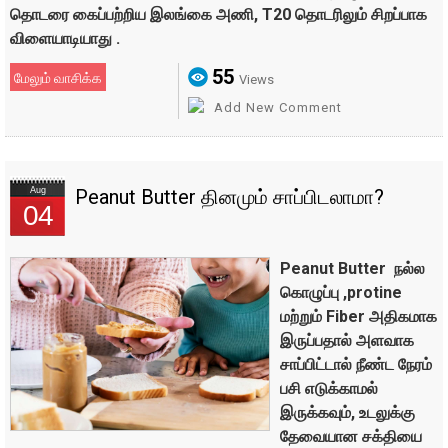
தொடரை கைப்பற்றிய இலங்கை அணி, T20 தொடரிலும் சிறப்பாக
விளையாடியாது .
55
மேலும் வாசிக்க
Views
Add New Comment
Aug
Peanut Butter தினமும் சாப்பிடலாமா?
04
Peanut Butter நல்ல
கொழுப்பு ,protine
மற்றும் Fiber அதிகமாக
இருப்பதால் அளவாக
சாப்பிட்டால் நீண்ட நேரம்
பசி எடுக்காமல்
இருக்கவும், உடலுக்கு
தேவையான சக்தியை