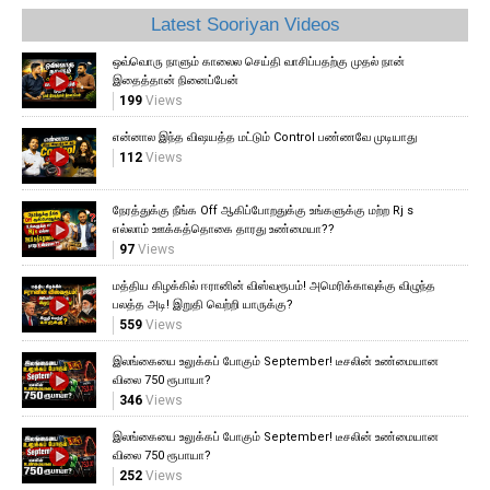
Latest Sooriyan Videos
ஒவ்வொரு நாளும் காலைல செய்தி வாசிப்பதற்கு முதல் நான்
இதைத்தான் நினைப்பேன்
199
Views
என்னால இந்த விஷயத்த மட்டும் Control பண்ணவே முடியாது
112
Views
நேரத்துக்கு நீங்க Off ஆகிப்போறதுக்கு உங்களுக்கு மற்ற Rj s
எல்லாம் ஊக்கத்தொகை தாரது உண்மையா??
97
Views
மத்திய கிழக்கில் ஈரானின் விஸ்வரூபம்! அமெரிக்காவுக்கு விழுந்த
பலத்த அடி! இறுதி வெற்றி யாருக்கு?
559
Views
இலங்கையை உலுக்கப் போகும் September! டீசலின் உண்மையான
விலை 750 ரூபாயா?
346
Views
இலங்கையை உலுக்கப் போகும் September! டீசலின் உண்மையான
விலை 750 ரூபாயா?
252
Views