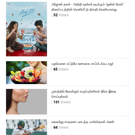
அர்ஜுன் தாஸ் - அதிதி ஷங்கர் நடிக்கும் 'ஒன்ஸ் மோர்'
திரைப்படத்தின் வெளியீட்டு திகதி வெளியானது
52
Views
பழங்களை மட்டுமே உணவாக சாப்பிடக்கூடாது!
65
Views
முகத்தில் தோன்றும் கரும்புள்ளிகள் நீங்க இதை
செய்யுங்கள்.
101
Views
வரலாற்று சாதனை படைத்த பாகிஸ்தான் அணி
64
Views