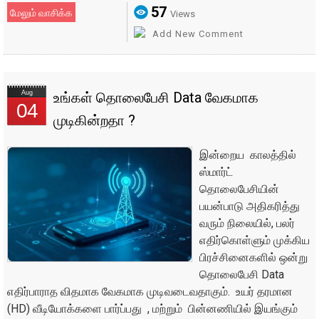
57
மேலும் வாசிக்க
Views
Add New Comment
Aug
உங்கள் தொலைபேசி Data வேகமாக
04
முடிகின்றதா ?
இன்றைய காலத்தில்
ஸ்மார்ட்
தொலைபேசியின்
பயன்பாடு அதிகரித்து
வரும் நிலையில், பலர்
எதிர்கொள்ளும் முக்கிய
பிரச்சினைகளில் ஒன்று
தொலைபேசி Data
எதிர்பாராத விதமாக வேகமாக முடிவடைவதாகும். உயர் தரமான
(HD) வீடியோக்களை பார்ப்பது , மற்றும் பின்னணியில் இயங்கும்