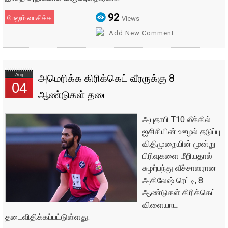
92
மேலும் வாசிக்க
Views
Add New Comment
Aug
அமெரிக்க கிரிக்கெட் வீரருக்கு 8
04
ஆண்டுகள் தடை
அபுதாபி T10 லீக்கில்
ஐசிசியின் ஊழல் தடுப்பு
விதிமுறையின் மூன்று
பிரிவுகளை மீறியதால்
சுழற்பந்து வீச்சாளரான
அகிலேஷ் ரெட்டி, 8
ஆண்டுகள் கிரிக்கெட்
விளையாட
தடைவிதிக்கப்பட்டுள்ளது.