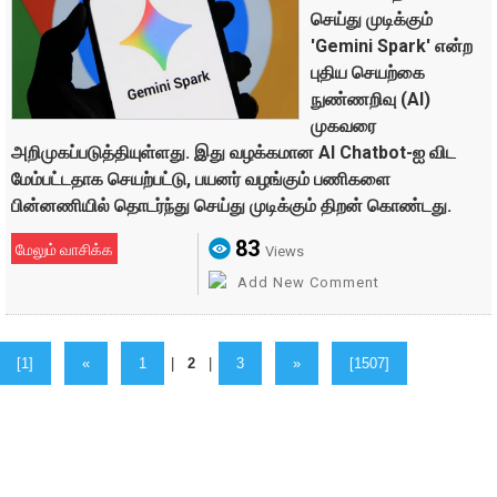
செய்து முடிக்கும்
'Gemini Spark' என்ற
புதிய செயற்கை
நுண்ணறிவு (AI)
முகவரை
அறிமுகப்படுத்தியுள்ளது. இது வழக்கமான AI Chatbot-ஐ விட
மேம்பட்டதாக செயற்பட்டு, பயனர் வழங்கும் பணிகளை
பின்னணியில் தொடர்ந்து செய்து முடிக்கும் திறன் கொண்டது.
83
மேலும் வாசிக்க
Views
Add New Comment
[1]
«
1
|
2
|
3
»
[1507]