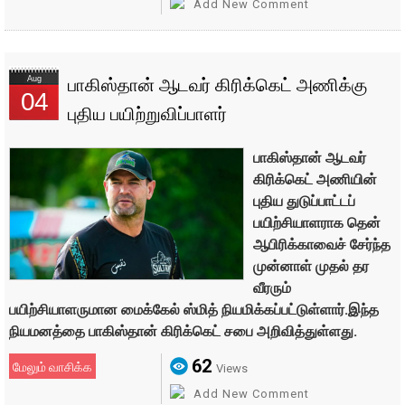
Add New Comment
Aug
பாகிஸ்தான் ஆடவர் கிரிக்கெட் அணிக்கு
04
புதிய பயிற்றுவிப்பாளர்
பாகிஸ்தான் ஆடவர்
கிரிக்கெட் அணியின்
புதிய துடுப்பாட்டப்
பயிற்சியாளராக தென்
ஆபிரிக்காவைச் சேர்ந்த
முன்னாள் முதல் தர
வீரரும்
பயிற்சியாளருமான மைக்கேல் ஸ்மித் நியமிக்கப்பட்டுள்ளார்.இந்த
நியமனத்தை பாகிஸ்தான் கிரிக்கெட் சபை அறிவித்துள்ளது.
62
மேலும் வாசிக்க
Views
Add New Comment