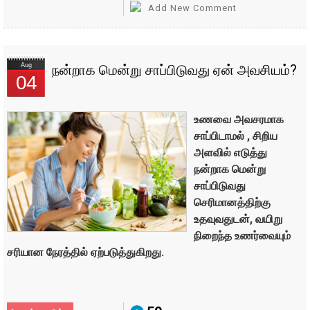
Add New Comment
Aug
நன்றாக மென்று சாப்பிடுவது ஏன் அவசியம்?
04
உணவை அவசரமாக
சாப்பிடாமல் , சிறிய
அளவில் எடுத்து
நன்றாக மென்று
சாப்பிடுவது
செரிமானத்திற்கு
உதவுவதுடன், வயிறு
நிறைந்த உணர்வையும்
சரியான நேரத்தில் ஏற்படுத்துகிறது.