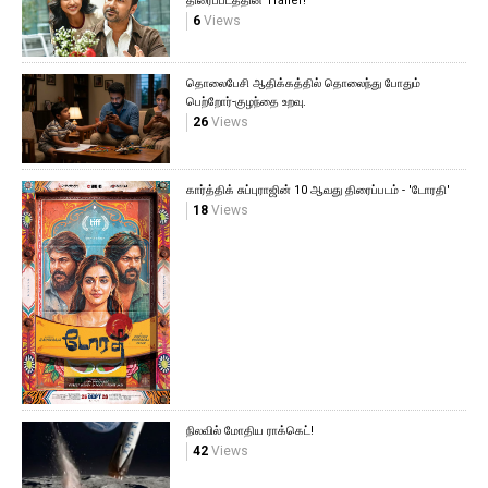
திரைப்படத்தின் Trailer!
6
Views
தொலைபேசி ஆதிக்கத்தில் தொலைந்து போதும்
பெற்றோர்-குழந்தை உறவு.
26
Views
கார்த்திக் சுப்புராஜின் 10 ஆவது திரைப்படம் - 'டோரதி'
18
Views
நிலவில் மோதிய ராக்கெட்!
42
Views