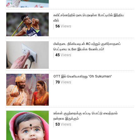
சுவிட்சர்லாந்தில் நடைபெறவுள்ள போட்டியில் இந்திய
வீரர்
56
Views
மின்தடை நீங்கியவுடன் AC மற்றும் குளிர்சாதனப்
பெட்டியை உடனே இயக்க வேண்டாம்!
45
Views
OTT இல் வெளியாகிறது 'Oh Sukumari'
70
Views
உங்கள் குழந்தைக்கு எப்படி பொட்டு வைத்தால்
நன்றாக இருக்கும்
53
Views