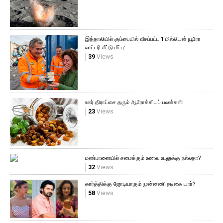
இத்தாலியில் குப்பையில் வீசப்பட்ட 1 மில்லியன் யூரோ
லாட்டரி சீட்டு மீட்பு:
39
Views
உலர் திராட்சை தரும் ஆரோக்கியப் பலன்கள்!
23
Views
மண்பானையில் சமைக்கும் உணவு உடலுக்கு நல்லதா?
32
Views
கார்த்திக்கு ஜோடியாகும் முன்னணி நடிகை யார்?
58
Views