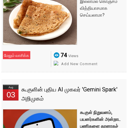
இல்லாமல் கொஞ்சம்
வித்தியாசமாக
செய்யலாமா?
74
மேலும் வாசிக்க
Views
Add New Comment
Aug
கூகுளின் புதிய AI முகவர் 'Gemini Spark'
03
அறிமுகம்
கூகுள் நிறுவனம்,
பயனர்களின் அன்றாட
பணிகளை தானாகச்