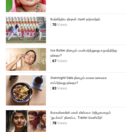
மேற்கிந்திய தீவுகள் அணி தடுமாற்றம்.
70
Views
Ice Roller தினமும் பயன்படுத்துவது சருமத்திற்கு
நல்லதா?
67
Views
Overnight Oats தினமும் காலை உணவாக
சாப்பிடுவது நல்லதா?
83
Views
மோகன்லாலின் மகள் விஸ்மயா அறிமுகமாகும்
'துடக்கம்' திரைப்பட Trailer வெளியீடு!
78
Views