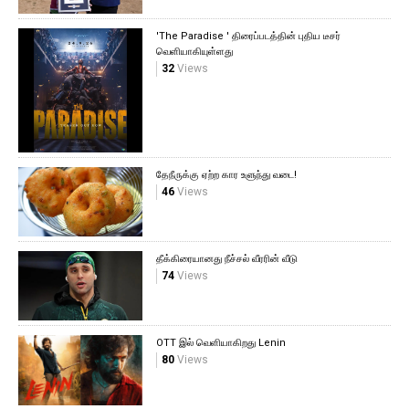
'The Paradise ' திரைப்படத்தின் புதிய டீசர்
வெளியாகியுள்ளது
32
Views
தேநீருக்கு ஏற்ற கார உளுந்து வடை!
46
Views
தீக்கிரையானது நீச்சல் வீரரின் வீடு
74
Views
OTT இல் வெளியாகிறது Lenin
80
Views