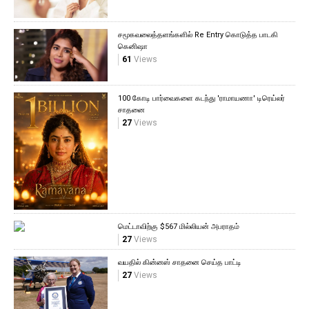
சமூகவலைத்தளங்களில் Re Entry கொடுத்த பாடகி
கெனிஷா
61
Views
100 கோடி பார்வைகளை கடந்து 'ராமாயணா' டிரெய்லர்
சாதனை
27
Views
மெட்டாவிற்கு $567 மில்லியன் அபராதம்
27
Views
வயதில் கின்னஸ் சாதனை செய்த பாட்டி
27
Views