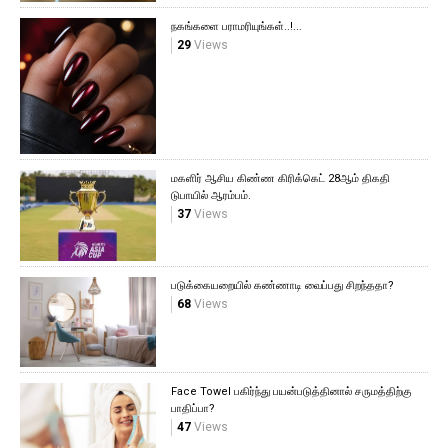
நகங்களை பராமரியுங்கள்..!...
29
Views
மகளிர் ஆசிய கிண்ண கிரிக்கெட் 28ஆம் திகதி
டுபாயில் ஆரம்பம்.
37
Views
படுக்கையறையில் கண்ணாடி வைப்பது சிறந்ததா?
68
Views
Face Towel பகிர்ந்து பயன்படுத்தினால் சருமத்திற்கு
பாதிப்பா?
47
Views