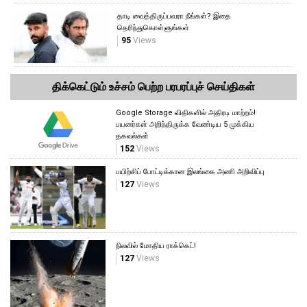
தாடி வைத்திருப்பவரா நீங்கள்? இதை
தெரிந்துகொள்ளுங்கள்
95
Views
திக்கெட்டும் உச்சம் பெற்ற பரபரப்புச் செய்திகள்
Google Storage விதிகளில் அதிரடி மாற்றம்!
பயனர்கள் அறிந்திருக்க வேண்டிய 5 முக்கிய
தகவல்கள்
152
Views
பயிற்சிப் போட்டிக்கான இலங்கை அணி அறிவிப்பு
127
Views
நிலவில் மோதிய ராக்கெட்!
127
Views