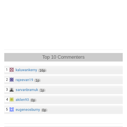
Top 10 Commenters
1
kaluwankerny
16p
2
rajeevan19
1p
3
sarvanbramuk
1p
4
akilen93
0p
5
eugeneosburny
0p