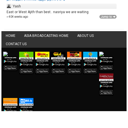
Yash
East or West Ajith than best.. nasriya we are waiting
» 404 weeks ago
HOME
ASIA BROADCASTING HOME
ABOUT US
CONTACT US
Copyright © Lotus Technologies (Private) Limited. All Rights Reserved.