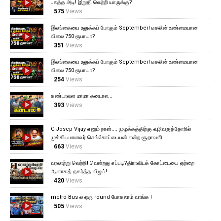
பலத்த அடி! இறுதி வெற்றி யாருக்கு?
575
Views
இலங்கையை உலுக்கப் போகும் September! டீசலின் உண்மையான
விலை 750 ரூபாயா?
351
Views
இலங்கையை உலுக்கப் போகும் September! டீசலின் உண்மையான
விலை 750 ரூபாயா?
254
Views
கண்டாவள மாமா கனடால...
393
Views
C.Josep Vijay எனும் நான்.... முழக்கத்திற்கு வழிவகுத்தோரில்
முக்கியமானவர் செங்கோட்டையன் என்ற சூறாவளி
663
Views
வரலாற்று வெற்றி! வென்றது எப்படி?திராவிடக் கோட்டையை ஒற்றை
ஆளாகத் தகர்த்த விஜய்!
420
Views
metro Bus ல ஒரு round போகலாம் வாங்க !
505
Views