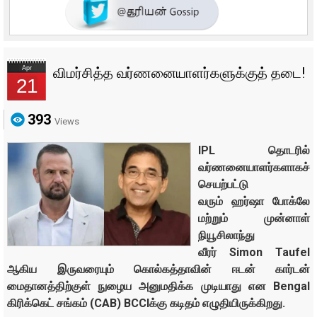
Apr
விமர்சித்த வர்ணனையாளர்களுக்குத் தடை!
21
393
Views
IPL தொடரில்
வர்ணனையாளர்களாகச்
செயற்பட்டு
வரும் ஹர்ஷா போக்லே
மற்றும் முன்னாள்
நியூசிலாந்து
வீரர் Simon Taufel
ஆகிய இருவரையும் கொல்கத்தாவின் ஈடன் கார்டன்
மைதானத்திற்குள் நுழைய அனுமதிக்க முடியாது என Bengal
கிரிக்கெட் சங்கம் (CAB) BCCIக்கு கடிதம் எழுதியிருக்கிறது.