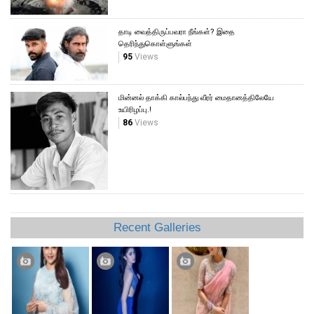
தாடி வைத்திருப்பவரா நீங்கள்? இதை
தெரிந்துகொள்ளுங்கள்
95
Views
மின்னல் தாக்கி கால்பந்து வீரர் மைதானத்திலேயே
உயிரிழப்பு.!
86
Views
Recent Galleries