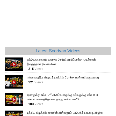
Latest Sooriyan Videos
ஒவ்வொரு நாளும் காலைல செய்தி வாசிப்பதற்கு முதல் நான்
இதைத்தான் நினைப்பேன்
215
Views
என்னால இந்த விஷயத்த மட்டும் Control பண்ணவே முடியாது
121
Views
நேரத்துக்கு நீங்க Off ஆகிப்போறதுக்கு உங்களுக்கு மற்ற Rj s
எல்லாம் ஊக்கத்தொகை தாரது உண்மையா??
103
Views
மத்திய கிழக்கில் ஈரானின் விஸ்வரூபம்! அமெரிக்காவுக்கு விழுந்த