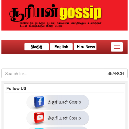
English
Hiru News
Toggle
naviga
SEARCH
Follow US