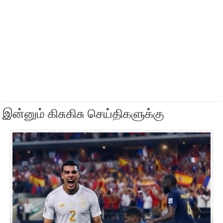
இன்னும் கிசுகிசு செய்திகளுக்கு
அத
10