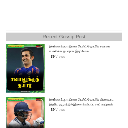
Recent Gossip Post
இலங்கைக்கு எதிரான டெஸ்ட் தொடரில் சவாலை
சமாளிக்க தயாராக இருப்போம்.
39
Views
இலங்கைக்கு எதிரான டெஸ்ட் தொடரில் விளையாட
இந்திய குழாத்தில் இணைக்கப்பட்ட சாய் சுதர்ஷன்
39
Views