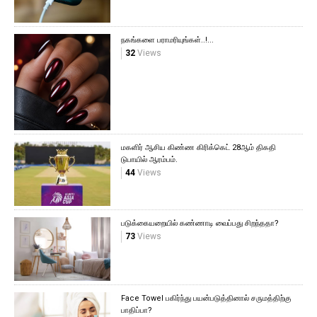
நகங்களை பராமரியுங்கள்..!...
32
Views
மகளிர் ஆசிய கிண்ண கிரிக்கெட் 28ஆம் திகதி
டுபாயில் ஆரம்பம்.
44
Views
படுக்கையறையில் கண்ணாடி வைப்பது சிறந்ததா?
73
Views
Face Towel பகிர்ந்து பயன்படுத்தினால் சருமத்திற்கு
பாதிப்பா?