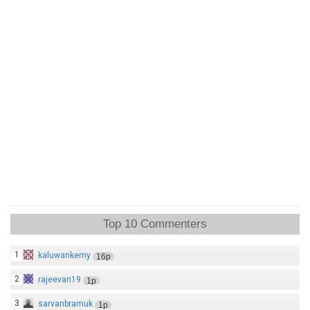
Top 10 Commenters
1
kaluwankerny
16p
2
rajeevan19
1p
3
sarvanbramuk
1p