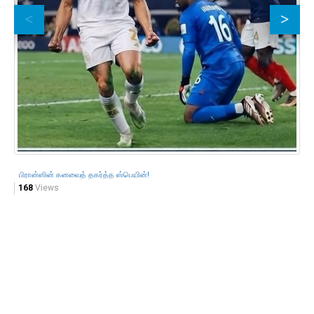
பிரான்ஸின் கனவைத் தகர்த்த ஸ்பெயின்!
168
Views