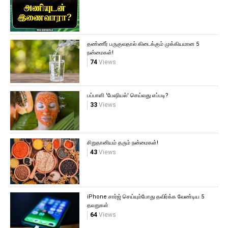
தண்ணீர் பருகுவதால் கிடைக்கும் முக்கியமான 5
நன்மைகள்!
74
Views
பப்பாளி 'பேஷியல்' செய்வது எப்படி?
33
Views
சிறுதானியம் தரும் நன்மைகள்!
43
Views
iPhone சார்ஜ் செய்யும்போது தவிர்க்க வேண்டிய 5
தவறுகள்
64
Views