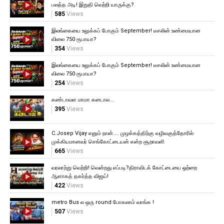
பலத்த அடி! இறுதி வெற்றி யாருக்கு?
585
Views
இலங்கையை உலுக்கப் போகும் September! டீசலின் உண்மையான
விலை 750 ரூபாயா?
354
Views
இலங்கையை உலுக்கப் போகும் September! டீசலின் உண்மையான
விலை 750 ரூபாயா?
254
Views
கண்டாவள மாமா கனடால...
395
Views
C.Josep Vijay எனும் நான்.... முழக்கத்திற்கு வழிவகுத்தோரில்
முக்கியமானவர் செங்கோட்டையன் என்ற சூறாவளி
665
Views
வரலாற்று வெற்றி! வென்றது எப்படி?திராவிடக் கோட்டையை ஒற்றை
ஆளாகத் தகர்த்த விஜய்!
422
Views
metro Bus ல ஒரு round போகலாம் வாங்க !
507
Views