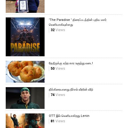
'The Paradise ' திரைப்படத்தின் புதிய டீசர்
வெளியாகியுள்ளது
32
Views
தேநீருக்கு ஏற்ற கார உளுந்து வடை!
50
Views
தீக்கிரையானது நீச்சல் வீரரின் வீடு
74
Views
OTT இல் வெளியாகிறது Lenin
81
Views