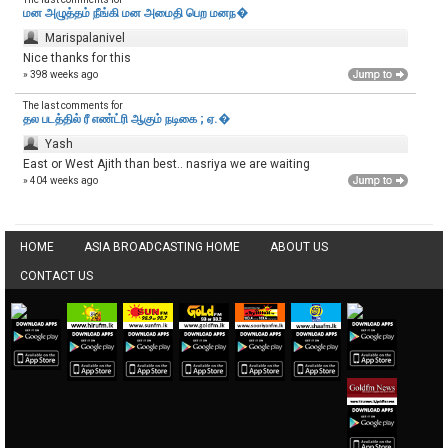
மன அழுத்தம் நீங்கி மன அமைதி பெற‌ மனந�
Marispalanivel
Nice thanks for this
» 398 weeks ago
The last comments for
தல படத்தில் ரீ எண்ட்ரி ஆகும் நடிகை ; ஏ.�
Yash
East or West Ajith than best.. nasriya we are waiting
» 404 weeks ago
HOME
ASIA BROADCASTING HOME
ABOUT US
CONTACT US