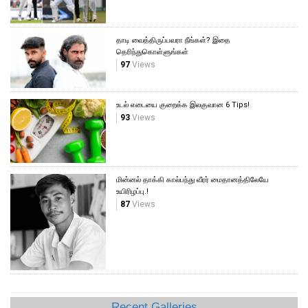
தாடி வைத்திருப்பவரா நீங்கள்? இதை
தெரிந்துகொள்ளுங்கள்
97
Views
உடல் எடையை குறைக்க இலகுவான 6 Tips!
93
Views
மின்னல் தாக்கி கால்பந்து வீரர் மைதானத்திலேயே
உயிரிழப்பு.!
87
Views
Recent Galleries