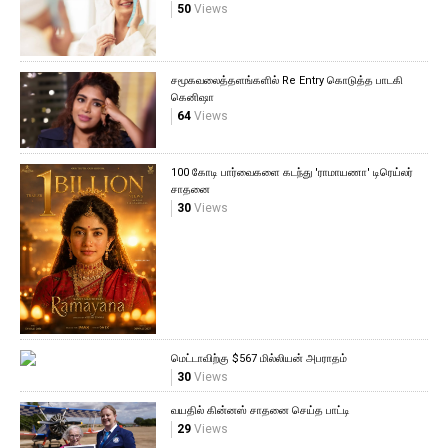
50
Views
சமூகவலைத்தளங்களில் Re Entry கொடுத்த பாடகி
கெனிஷா
64
Views
100 கோடி பார்வைகளை கடந்து 'ராமாயணா' டிரெய்லர்
சாதனை
30
Views
மெட்டாவிற்கு $567 மில்லியன் அபராதம்
30
Views
வயதில் கின்னஸ் சாதனை செய்த பாட்டி
29
Views