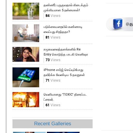
தண்ணீர் பருகுவதால் கிடைக்கும்
முக்கியமான 5 நன்மைகள்!
84
Views
படுக்கையறையில் கண்ணாடி
வைப்பது சிறந்ததா?
81
Views
சமூகவலைத்தளங்களில் Re
Entry கொடுத்த பாடகி கெனிஷா
73
Views
iPhone சார்ஜ் செய்யும்போது
தவிர்க்க வேண்டிய 5 தவறுகள்
71
Views
வெளியானது 'TOXIC' திரைப்பட
ட்ரைலர்.
61
Views
Recent Galleries