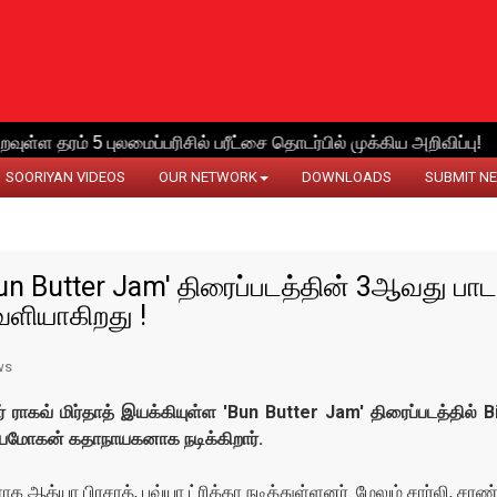
SOORIYAN VIDEOS
OUR NETWORK
DOWNLOADS
SUBMIT N
un Butter Jam' திரைப்படத்தின் 3ஆவது பாட
ளியாகிறது !
ws
் ராகவ் மிர்தாத் இயக்கியுள்ள 'Bun Butter Jam' திரைப்படத்தில் B
யமோகன் கதாநாயகனாக நடிக்கிறார்.
 ஆத்யா பிரசாத், பவ்யா ட்ரிக்கா நடித்துள்ளனர். மேலும் சார்லி, சரண