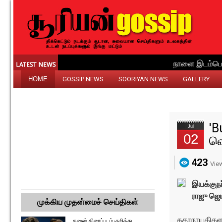
HOME
GOSSIP NEWS
SOORIYAN NEWS
GALLERY
'B
Jul
02
வெ
423
Vie
இயக்குநர
ராஜு ஜெ
முக்கிய முதன்மைச் செய்திகள்
கதாநாயகிகளாக
தனுஷ் திரைப்படம் குறித்து