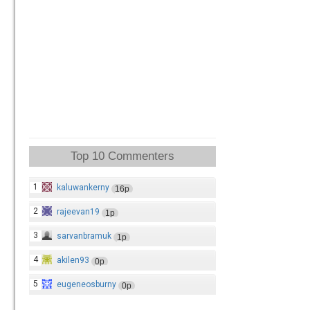
Top 10 Commenters
1
kaluwankerny
16p
2
rajeevan19
1p
3
sarvanbramuk
1p
4
akilen93
0p
5
eugeneosburny
0p