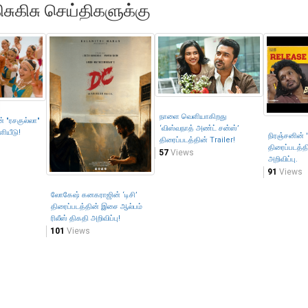
ிசுகிசு செய்திகளுக்கு
நாளை வெளியாகிறது
ன் "ரசகுல்லா"
‘விஸ்வநாத் அண்ட் சன்ஸ்’
ியீடு!
நிரஞ்சனின் '
திரைப்படத்தின் Trailer!
திரைப்படத்த
57
Views
அறிவிப்பு.
91
Views
லோகேஷ் கனகராஜின் ‘டிசி’
திரைப்படத்தின் இசை ஆல்பம்
ரிலீஸ் திகதி அறிவிப்பு!
101
Views