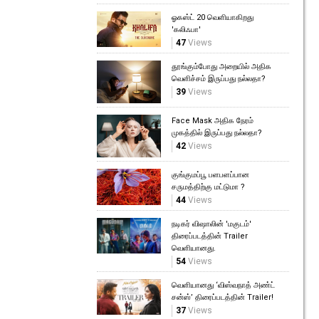
ஓகஸ்ட் 20 வெளியாகிறது
'கலிஃபா'
47
Views
தூங்கும்போது அறையில் அதிக
வெளிச்சம் இருப்பது நல்லதா?
39
Views
Face Mask அதிக நேரம்
முகத்தில் இருப்பது நல்லதா?
42
Views
குங்குமப்பூ பளபளப்பான
சருமத்திற்கு மட்டுமா ?
44
Views
நடிகர் விஷாலின் 'மகுடம்'
திரைப்படத்தின் Trailer
வெளியானது.
54
Views
வெளியானது ‘விஸ்வநாத் அண்ட்
சன்ஸ்’ திரைப்படத்தின் Trailer!
37
Views