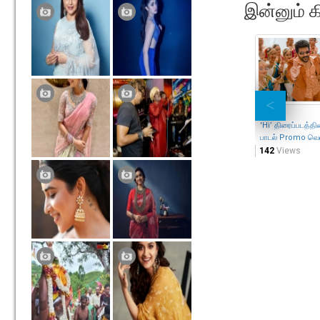
இன்னும் க
'Hi’ திரைப்படத்தி
பாடல் Promo வெள
142
Views