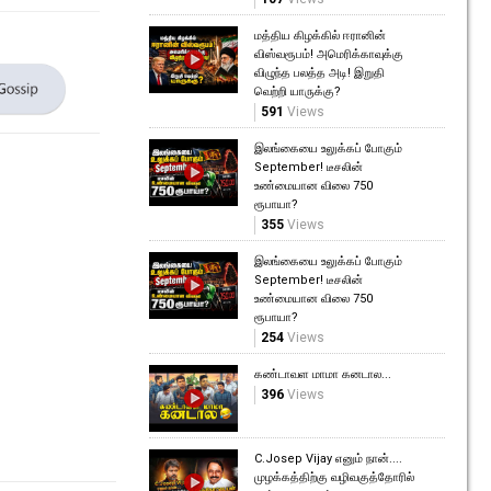
மத்திய கிழக்கில் ஈரானின்
விஸ்வரூபம்! அமெரிக்காவுக்கு
விழுந்த பலத்த அடி! இறுதி
வெற்றி யாருக்கு?
591
Views
இலங்கையை உலுக்கப் போகும்
September! டீசலின்
உண்மையான விலை 750
ரூபாயா?
355
Views
இலங்கையை உலுக்கப் போகும்
September! டீசலின்
உண்மையான விலை 750
ரூபாயா?
254
Views
கண்டாவள மாமா கனடால...
396
Views
C.Josep Vijay எனும் நான்....
முழக்கத்திற்கு வழிவகுத்தோரில்