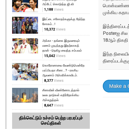
அப்டேட் கொடுத்த ஜி.வி
பொன்வண்ணன், 
1,188
Views
முக்கிய கதாபா
இரட்டை சகோதர்களுக்கு நேர்ந்த
சோகம்...!
இத்திரைப்படத
10,372
Views
Posterஐ சில 
18ஆம் திகதி
அக்கா - தங்கை இருவரையும்
மணம் முடித்தது இதற்காகத்
தான் - நெகிழ வைத்த சம்பவம்
இந்த நிலையில
15,042
Views
திரைப்படக்கு
கொரோனாவை வேண்டுமென்றே
பரப்பியதா சீனா...? - ரகசிய
ஆவணம் அமெரிக்காவிடம்.
8,377
Views
Make a
சீனாவின் விண்ணோடத்தால்
உலக நாடுகள் எதிர்நோக்கிய
அச்சுறுத்தல்.
8,647
Views
திக்கெட்டும் உச்சம் பெற்ற பரபரப்புச்
செய்திகள்