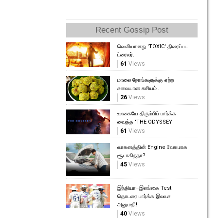
Recent Gossip Post
வெளியானது 'TOXIC' திரைப்பட
ட்ரைலர்.
61
Views
மாலை நேரங்களுக்கு ஏற்ற
சுவையான சுசியம் .
26
Views
உலகையே திரும்பிப் பார்க்க
வைத்த 'THE ODYSSEY'
61
Views
வாகனத்தின் Engine வேகமாக
சூடாகிறதா?
45
Views
இந்தியா–இலங்கை Test
தொடரை பார்க்க இலவச
அனுமதி!
40
Views