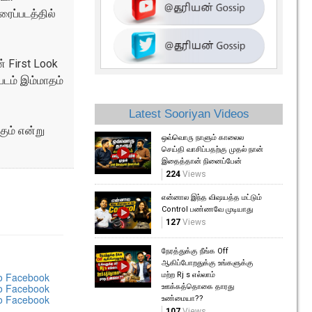
ைப்படத்தில்
் First Look
படம் இம்மாதம்
Latest Sooriyan Videos
ும் என்று
ஒவ்வொரு நாளும் காலைல
செய்தி வாசிப்பதற்கு முதல் நான்
இதைத்தான் நினைப்பேன்
224
Views
என்னால இந்த விஷயத்த மட்டும்
Control பண்ணவே முடியாது
127
Views
நேரத்துக்கு நீங்க Off
ஆகிப்போறதுக்கு உங்களுக்கு
மற்ற Rj s எல்லாம்
ஊக்கத்தொகை தாரது
உண்மையா??
107
Views