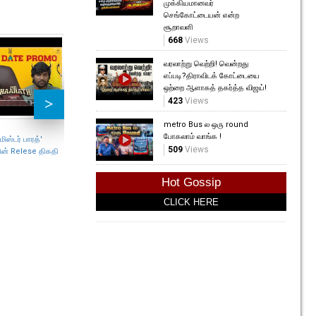
முக்கியமானவர்
செங்கோட்டையன் என்ற
சூறாவளி
668
Views
வரலாற்று வெற்றி! வென்றது
எப்படி?திராவிடக் கோட்டையை
ஒற்றை ஆளாகத் தகர்த்த விஜய்!
423
Views
OTT இல் வெளியாகிறது Lenin
"சுட்டா சூரியனை" தான் All
metro Bus ல ஒரு round
Time Favourite!- ஜேசன்
86
Views
போகலாம் வாங்க !
மிஸ்டர் பாரத்'
சஞ்சய்
509
Views
ின் Relese திகதி
55
Views
லோகேஷ
Hot Gossip
‘டிசி’ 
டிரெய்
CLICK HERE
78
Vi