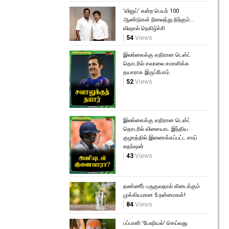
'விஜய்' என்ற பெயர் 100
ஆண்டுகள் நிலைத்து நிற்கும்...
விஷால் நெகிழ்ச்சி
54
Views
இலங்கைக்கு எதிரான டெஸ்ட்
தொடரில் சவாலை சமாளிக்க
தயாராக இருப்போம்.
52
Views
இலங்கைக்கு எதிரான டெஸ்ட்
தொடரில் விளையாட இந்திய
குழாத்தில் இணைக்கப்பட்ட சாய்
சுதர்ஷன்
43
Views
தண்ணீர் பருகுவதால் கிடைக்கும்
முக்கியமான 5 நன்மைகள்!
84
Views
பப்பாளி 'பேஷியல்' செய்வது