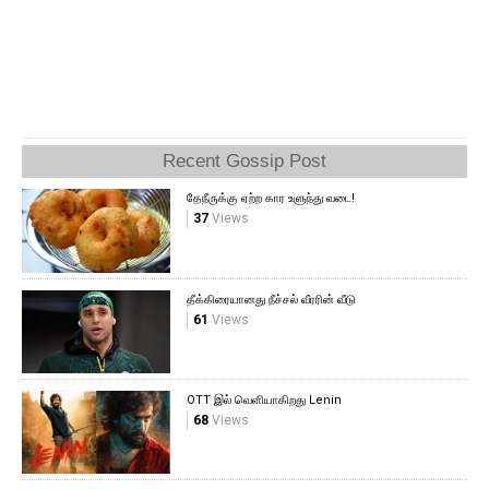
Recent Gossip Post
தேநீருக்கு ஏற்ற கார உளுந்து வடை!
37
Views
தீக்கிரையானது நீச்சல் வீரரின் வீடு
61
Views
OTT இல் வெளியாகிறது Lenin
68
Views