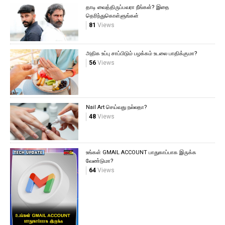
தாடி வைத்திருப்பவரா நீங்கள்? இதை
தெரிந்துகொள்ளுங்கள்
81
Views
அதிக உப்பு சாப்பிடும் பழக்கம் உடலை பாதிக்குமா?
56
Views
Nail Art செய்வது நல்லதா?
48
Views
உங்கள் GMAIL ACCOUNT பாதுகாப்பாக இருக்க
வேண்டுமா?
64
Views