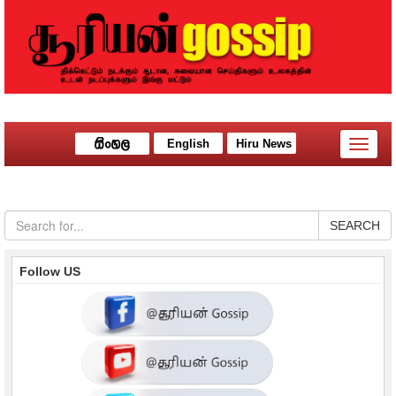
English
Hiru News
Toggle
naviga
SEARCH
Follow US