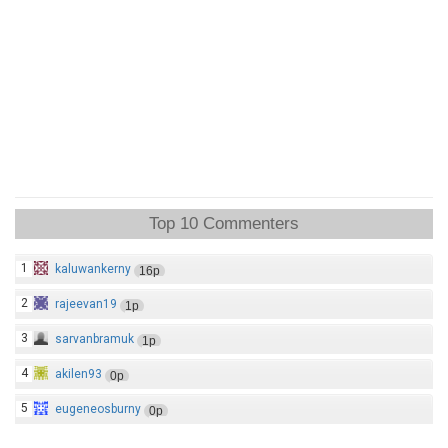
Top 10 Commenters
1
kaluwankerny
16p
2
rajeevan19
1p
3
sarvanbramuk
1p
4
akilen93
0p
5
eugeneosburny
0p