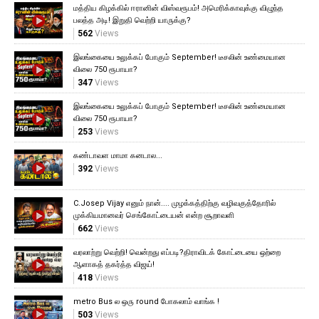
மத்திய கிழக்கில் ஈரானின் விஸ்வரூபம்! அமெரிக்காவுக்கு விழுந்த
பலத்த அடி! இறுதி வெற்றி யாருக்கு?
562
Views
இலங்கையை உலுக்கப் போகும் September! டீசலின் உண்மையான
விலை 750 ரூபாயா?
347
Views
இலங்கையை உலுக்கப் போகும் September! டீசலின் உண்மையான
விலை 750 ரூபாயா?
253
Views
கண்டாவள மாமா கனடால...
392
Views
C.Josep Vijay எனும் நான்.... முழக்கத்திற்கு வழிவகுத்தோரில்
முக்கியமானவர் செங்கோட்டையன் என்ற சூறாவளி
662
Views
வரலாற்று வெற்றி! வென்றது எப்படி?திராவிடக் கோட்டையை ஒற்றை
ஆளாகத் தகர்த்த விஜய்!
418
Views
metro Bus ல ஒரு round போகலாம் வாங்க !
503
Views