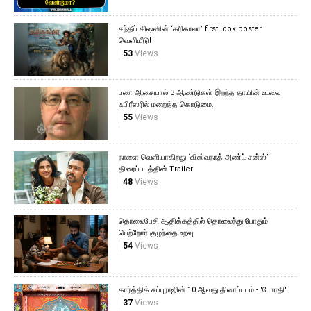
சந்தீப் கிஷனின் ‘கரிகாலா’ first look poster
வெளியீடு!
53
Views
பண ஆசையால் 3 ஆண்டுகள் இறந்த தாயின் உடலை
ஃபிரீஸரில் மறைத்த கொடுமை.
55
Views
நாளை வெளியாகிறது ‘விஸ்வநாத் அண்ட் சன்ஸ்’
திரைப்படத்தின் Trailer!
48
Views
தொலைபேசி ஆதிக்கத்தில் தொலைந்து போதும்
பெற்றோர்-குழந்தை உறவு.
54
Views
கார்த்திக் சுப்புராஜின் 10 ஆவது திரைப்படம் - 'டோரதி'
37
Views