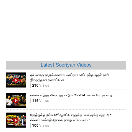
தி
வெ
18
Latest Sooriyan Videos
ஒவ்வொரு நாளும் காலைல செய்தி வாசிப்பதற்கு முதல் நான்
இதைத்தான் நினைப்பேன்
210
Views
என்னால இந்த விஷயத்த மட்டும் Control பண்ணவே முடியாது
116
Views
நேரத்துக்கு நீங்க Off ஆகிப்போறதுக்கு உங்களுக்கு மற்ற Rj s
எல்லாம் ஊக்கத்தொகை தாரது உண்மையா??
100
Views