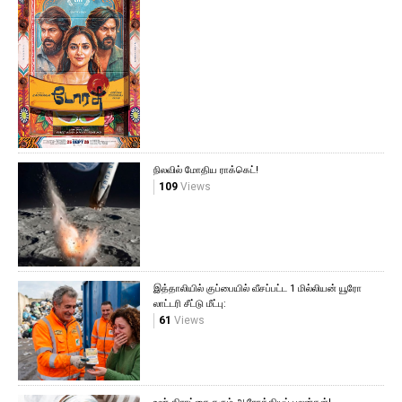
நிலவில் மோதிய ராக்கெட்!
109
Views
இத்தாலியில் குப்பையில் வீசப்பட்ட 1 மில்லியன் யூரோ
லாட்டரி சீட்டு மீட்பு:
61
Views