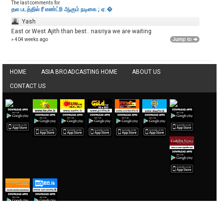
The last comments for
தல படத்தில் ரீ எண்ட்ரி ஆகும் நடிகை ; ஏ.�
Yash
East or West Ajith than best.. nasriya we are waiting
» 404 weeks ago
HOME
ASIA BROADCASTING HOME
ABOUT US
CONTACT US