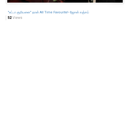
"சுட்டா சூரியனை" தான் All Time Favourite!- ஜேசன் சஞ்சய்
நட
52
Views
65