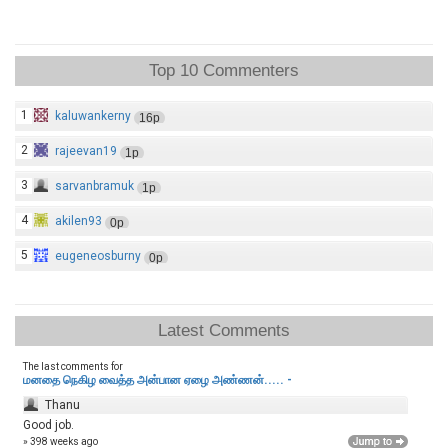
Top 10 Commenters
1
kaluwankerny
16p
2
rajeevan19
1p
3
sarvanbramuk
1p
4
akilen93
0p
5
eugeneosburny
0p
Latest Comments
The last comments for
மனதை நெகிழ வைத்த அன்பான ஏழை அண்ணன்..... -
Thanu
Good job.
» 398 weeks ago