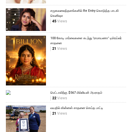
சமூகவலைத்தளங்களில் Re Entry கொடுத்த பாடகி
கெனிஷா
45
Views
100 கோடி பார்வைகளை கடந்து 'ராமாயணா' டிரெய்லர்
சாதனை
21
Views
மெட்டாவிற்கு $567 மில்லியன் அபராதம்
22
Views
வயதில் கின்னஸ் சாதனை செய்த பாட்டி
21
Views