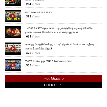
254
Views
கண்டாவள மாமா கனடால...
393
Views
C.Josep Vijay எனும் நான்.... முழக்கத்திற்கு வழிவகுத்தோரில்
முக்கியமானவர் செங்கோட்டையன் என்ற சூறாவளி
663
Views
வரலாற்று வெற்றி! வென்றது எப்படி?திராவிடக் கோட்டையை ஒற்றை
ஆளாகத் தகர்த்த விஜய்!
420
Views
metro Bus ல ஒரு round போகலாம் வாங்க !
505
Views
Hot Gossip
CLICK HERE