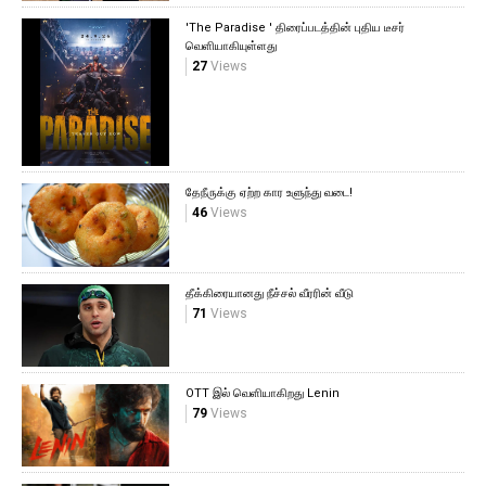
'The Paradise ' திரைப்படத்தின் புதிய டீசர்
வெளியாகியுள்ளது
27
Views
தேநீருக்கு ஏற்ற கார உளுந்து வடை!
46
Views
தீக்கிரையானது நீச்சல் வீரரின் வீடு
71
Views
OTT இல் வெளியாகிறது Lenin
79
Views