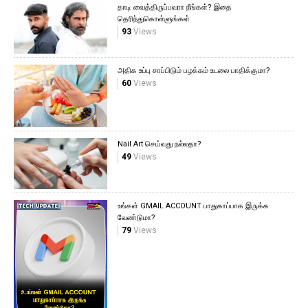
தாடி வைத்திருப்பவரா நீங்கள்? இதை
தெரிந்துகொள்ளுங்கள்
93
Views
அதிக உப்பு சாப்பிடும் பழக்கம் உடலை பாதிக்குமா?
60
Views
Nail Art செய்வது நல்லதா?
49
Views
உங்கள் GMAIL ACCOUNT பாதுகாப்பாக இருக்க
வேண்டுமா?
79
Views