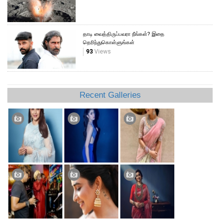
தாடி வைத்திருப்பவரா நீங்கள்? இதை
தெரிந்துகொள்ளுங்கள்
93
Views
Recent Galleries