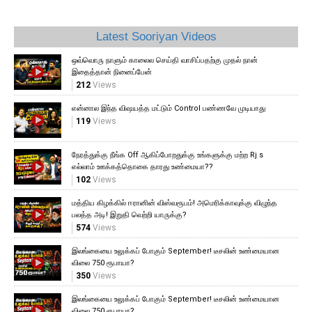
Latest Sooriyan Videos
ஒவ்வொரு நாளும் காலைல செய்தி வாசிப்பதற்கு முதல் நான்
இதைத்தான் நினைப்பேன்
212
Views
என்னால இந்த விஷயத்த மட்டும் Control பண்ணவே முடியாது
119
Views
நேரத்துக்கு நீங்க Off ஆகிப்போறதுக்கு உங்களுக்கு மற்ற Rj s
எல்லாம் ஊக்கத்தொகை தாரது உண்மையா??
102
Views
மத்திய கிழக்கில் ஈரானின் விஸ்வரூபம்! அமெரிக்காவுக்கு விழுந்த
பலத்த அடி! இறுதி வெற்றி யாருக்கு?
574
Views
இலங்கையை உலுக்கப் போகும் September! டீசலின் உண்மையான
விலை 750 ரூபாயா?
350
Views
இலங்கையை உலுக்கப் போகும் September! டீசலின் உண்மையான
விலை 750 ரூபாயா?