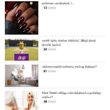
நகங்களை பராமரியுங்கள்..!...
12
Views
மகளிர் ஆசிய கிண்ண கிரிக்கெட் 28ஆம் திகதி
டுபாயில் ஆரம்பம்.
24
Views
படுக்கையறையில் கண்ணாடி வைப்பது சிறந்ததா?
61
Views
Face Towel பகிர்ந்து பயன்படுத்தினால் சருமத்திற்கு
பாதிப்பா?
38
Views