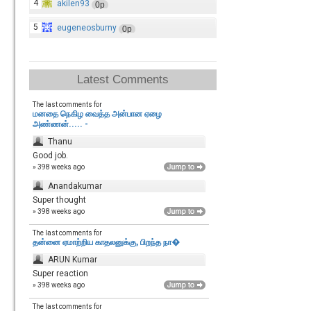
4
akilen93
0p
5
eugeneosburny
0p
Latest Comments
The last comments for
மனதை நெகிழ வைத்த அன்பான ஏழை
அண்ணன்..... -
Thanu
Good job.
» 398 weeks ago
Anandakumar
Super thought
» 398 weeks ago
The last comments for
தன்னை ஏமாற்றிய காதலனுக்கு, பிறந்த நா�
ARUN Kumar
Super reaction
» 398 weeks ago
The last comments for