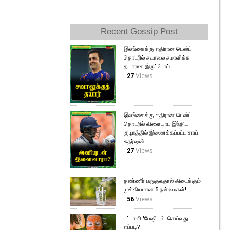
Recent Gossip Post
இலங்கைக்கு எதிரான டெஸ்ட்
தொடரில் சவாலை சமாளிக்க
தயாராக இருப்போம்.
27
Views
இலங்கைக்கு எதிரான டெஸ்ட்
தொடரில் விளையாட இந்திய
குழாத்தில் இணைக்கப்பட்ட சாய்
சுதர்ஷன்
27
Views
தண்ணீர் பருகுவதால் கிடைக்கும்
முக்கியமான 5 நன்மைகள்!
56
Views
பப்பாளி 'பேஷியல்' செய்வது
எப்படி?