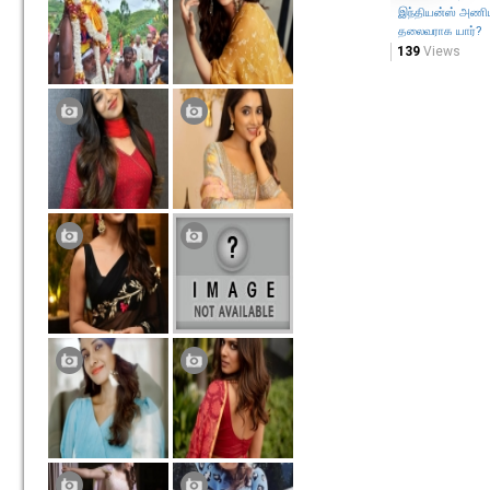
இந்தியன்ஸ் அணி
தலைவராக யார்?
139
Views