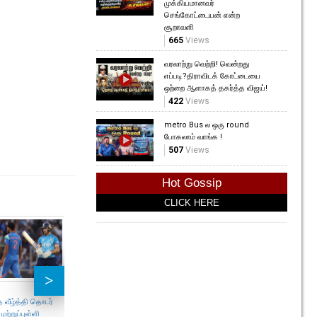
முக்கியமானவர்
செங்கோட்டையன் என்ற
சூறாவளி
665
Views
வரலாற்று வெற்றி! வென்றது
எப்படி?திராவிடக் கோட்டையை
ஒற்றை ஆளாகத் தகர்த்த விஜய்!
422
Views
metro Bus ல ஒரு round
போகலாம் வாங்க !
507
Views
Hot Gossip
CLICK HERE
 வீழ்த்தி தொடர்
Commonwealth அடுத்த
இங்கிலாந்து, இந்தியா,
ுற்றுப்புள்ளி
போட்டிகள் அதிகாரப்பூர்வமாக