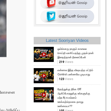
Latest Sooriyan Videos
ஒவ்வொரு நாளும் காலைல
செய்தி வாசிப்பதற்கு முதல் நான்
இதைத்தான் நினைப்பேன்
219
Views
என்னால இந்த விஷயத்த மட்டும்
Control பண்ணவே முடியாது
123
Views
நேரத்துக்கு நீங்க Off
்க ஆலோசனை
ஆகிப்போறதுக்கு உங்களுக்கு
மற்ற Rj s எல்லாம்
ஊக்கத்தொகை தாரது
உண்மையா??
வ அறிவிப்பு
105
Views