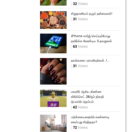
32
Views
சிறுதானியம் தரும் நன்மைகள்!
31
Views
iPhone சார்ஜ் செய்யும்போது
தவிர்க்க வேண்டிய 5 தவறுகள்
63
Views
நகங்களை பராமரியுங்கள்..!...
31
Views
மகளிர் ஆசிய கிண்ண
கிரிக்கெட் 28ஆம் திகதி
டுபாயில் ஆரம்பம்.
42
Views
படுக்கையறையில் கண்ணாடி
வைப்பது சிறந்ததா?
72
Views