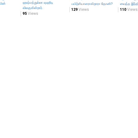
ஹஷ்மத்துல்லா ஷஹிடி
யின்
பயிற்சியாளராகிறாரா தோனி?
வைத்த இந்த
விலகுகின்றார்.
129
Views
110
Views
95
Views