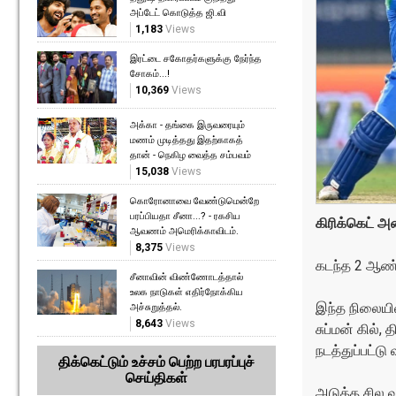
அப்டேட் கொடுத்த ஜி.வி
1,183
Views
இரட்டை சகோதர்களுக்கு நேர்ந்த
சோகம்...!
10,369
Views
அக்கா - தங்கை இருவரையும்
மணம் முடித்தது இதற்காகத்
தான் - நெகிழ வைத்த சம்பவம்
15,038
Views
கொரோனாவை வேண்டுமென்றே
பரப்பியதா சீனா...? - ரகசிய
கிரிக்கெட் அ
ஆவணம் அமெரிக்காவிடம்.
8,375
Views
கடந்த 2 ஆண்
சீனாவின் விண்ணோடத்தால்
உலக நாடுகள் எதிர்நோக்கிய
இந்த நிலையில
அச்சுறுத்தல்.
8,643
Views
சுப்மன் கில
நடத்துப்பட்ட
திக்கெட்டும் உச்சம் பெற்ற பரபரப்புச்
செய்திகள்
அடுத்த சில வ