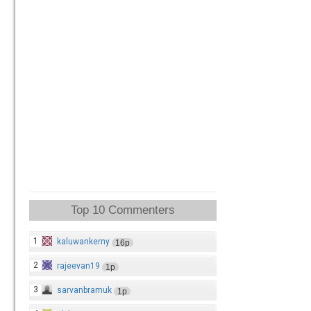
Top 10 Commenters
1
kaluwankerny
16p
2
rajeevan19
1p
3
sarvanbramuk
1p