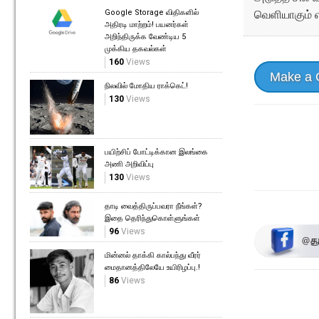
வெளியாகும் என
Google Storage விதிகளில்
அதிரடி மாற்றம்! பயனர்கள்
அறிந்திருக்க வேண்டிய 5
முக்கிய தகவல்கள்
160
Views
Make a
நிலவில் மோதிய ராக்கெட்!
130
Views
பயிற்சிப் போட்டிக்கான இலங்கை
அணி அறிவிப்பு
130
Views
தாடி வைத்திருப்பவரா நீங்கள்?
இதை தெரிந்துகொள்ளுங்கள்
96
Views
மின்னல் தாக்கி கால்பந்து வீரர்
மைதானத்திலேயே உயிரிழப்பு.!
86
Views