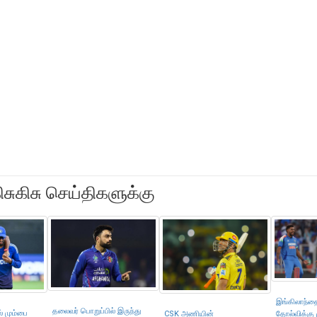
ிசுகிசு செய்திகளுக்கு
இங்கிலாந்தை
தலைவர் பொறுப்பில் இருந்து
் மும்பை
CSK அணியின்
தோல்விக்கு ம