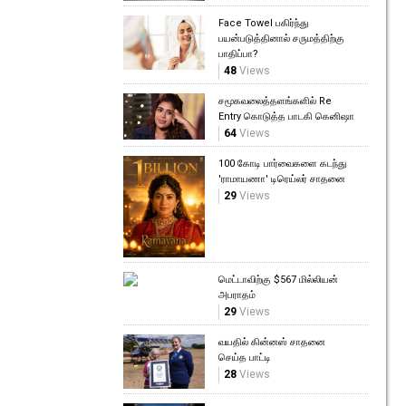
Face Towel பகிர்ந்து
பயன்படுத்தினால் சருமத்திற்கு
பாதிப்பா?
48
Views
சமூகவலைத்தளங்களில் Re
Entry கொடுத்த பாடகி கெனிஷா
64
Views
100 கோடி பார்வைகளை கடந்து
'ராமாயணா' டிரெய்லர் சாதனை
29
Views
மெட்டாவிற்கு $567 மில்லியன்
அபராதம்
29
Views
வயதில் கின்னஸ் சாதனை
செய்த பாட்டி
28
Views