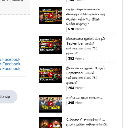
மத்திய கிழக்கில் ஈரானின்
விஸ்வரூபம்! அமெரிக்காவுக்கு
விழுந்த பலத்த அடி! இறுதி
வெற்றி யாருக்கு?
578
Views
இலங்கையை உலுக்கப் போகும்
September! டீசலின்
உண்மையான விலை 750
ரூபாயா?
352
Views
இலங்கையை உலுக்கப் போகும்
September! டீசலின்
உண்மையான விலை 750
ரூபாயா?
254
Views
கண்டாவள மாமா கனடால...
395
Views
C.Josep Vijay எனும் நான்....
முழக்கத்திற்கு வழிவகுத்தோரில்