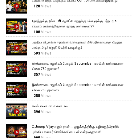
என்னால இந்த விஷயத்த மட்டும் Control பண்ணவே முடியாது
128
Views
நேரத்துக்கு நீங்க Off ஆகிப்போறதுக்கு உங்களுக்கு மற்ற Rj s
எல்லாம் ஊக்கத்தொகை தாரது உண்மையா??
108
Views
மத்திய கிழக்கில் ஈரானின் விஸ்வரூபம்! அமெரிக்காவுக்கு விழுந்த
பலத்த அடி! இறுதி வெற்றி யாருக்கு?
593
Views
இலங்கையை உலுக்கப் போகும் September! டீசலின் உண்மையான
விலை 750 ரூபாயா?
357
Views
இலங்கையை உலுக்கப் போகும் September! டீசலின் உண்மையான
விலை 750 ரூபாயா?
255
Views
கண்டாவள மாமா கனடால...
396
Views
C.Josep Vijay எனும் நான்.... முழக்கத்திற்கு வழிவகுத்தோரில்
முக்கியமானவர் செங்கோட்டையன் என்ற சூறாவளி
669
Views