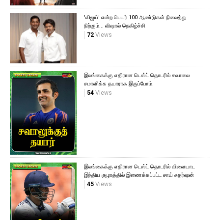
'விஜய்' என்ற பெயர் 100 ஆண்டுகள் நிலைத்து
நிற்கும்... விஷால் நெகிழ்ச்சி
72
Views
இலங்கைக்கு எதிரான டெஸ்ட் தொடரில் சவாலை
சமாளிக்க தயாராக இருப்போம்.
54
Views
இலங்கைக்கு எதிரான டெஸ்ட் தொடரில் விளையாட
இந்திய குழாத்தில் இணைக்கப்பட்ட சாய் சுதர்ஷன்
45
Views