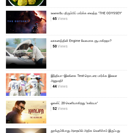
உலகையே திரும்பிப் பார்க்க வைத்த 'THE ODYSSEY'
65
Views
வாகனத்தின் Engine வேகமாக சூடாகிறதா?
50
Views
இந்தியா–இலங்கை Test தொடரை பார்க்க இலவச
அனுமதி!
44
Views
ஓகஸ்ட் 20 வெளியாகிறது 'கலிஃபா'
52
Views
தூங்கும்போது அறையில் அதிக வெளிச்சம் இருப்பது