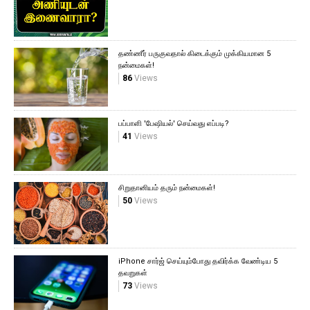
தண்ணீர் பருகுவதால் கிடைக்கும் முக்கியமான 5
நன்மைகள்!
86
Views
பப்பாளி 'பேஷியல்' செய்வது எப்படி?
41
Views
சிறுதானியம் தரும் நன்மைகள்!
50
Views
iPhone சார்ஜ் செய்யும்போது தவிர்க்க வேண்டிய 5
தவறுகள்
73
Views