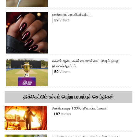
நகங்களை பராமரியுங்கள்..!...
39
Views
மகளிர் ஆசிய கிண்ண கிரிக்கெட் 28ஆம் திகதி
டுபாயில் ஆரம்பம்.
50
Views
திக்கெட்டும் உச்சம் பெற்ற பரபரப்புச் செய்திகள்
வெளியானது 'TOXIC' திரைப்பட ட்ரைலர்.
187
Views