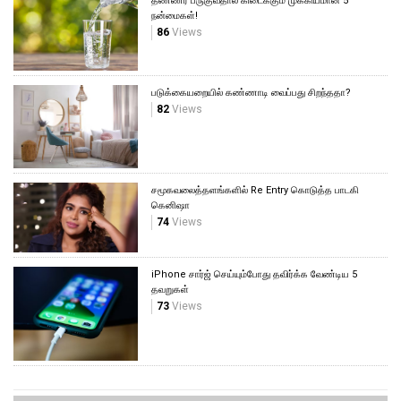
தண்ணீர் பருகுவதால் கிடைக்கும் முக்கியமான 5
நன்மைகள்!
86
Views
படுக்கையறையில் கண்ணாடி வைப்பது சிறந்ததா?
82
Views
சமூகவலைத்தளங்களில் Re Entry கொடுத்த பாடகி
கெனிஷா
74
Views
iPhone சார்ஜ் செய்யும்போது தவிர்க்க வேண்டிய 5
தவறுகள்
73
Views