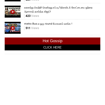
வரலாற்று வெற்றி! வென்றது எப்படி?திராவிடக் கோட்டையை ஒற்றை
ஆளாகத் தகர்த்த விஜய்!
423
Views
metro Bus ல ஒரு round போகலாம் வாங்க !
511
Views
Hot Gossip
CLICK HERE