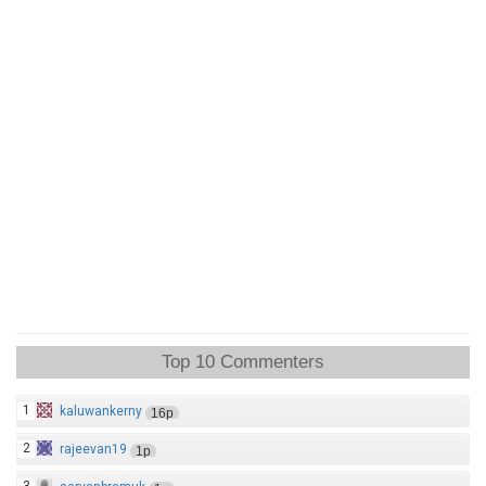
Top 10 Commenters
1
kaluwankerny
16p
2
rajeevan19
1p
3