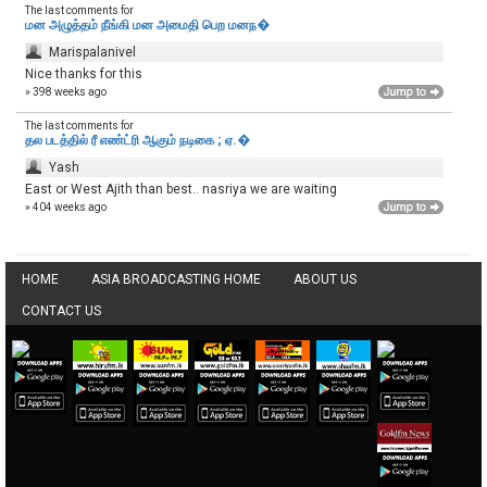
The last comments for
மன அழுத்தம் நீங்கி மன அமைதி பெற‌ மனந�
Marispalanivel
Nice thanks for this
» 398 weeks ago
The last comments for
தல படத்தில் ரீ எண்ட்ரி ஆகும் நடிகை ; ஏ.�
Yash
East or West Ajith than best.. nasriya we are waiting
» 404 weeks ago
HOME
ASIA BROADCASTING HOME
ABOUT US
CONTACT US