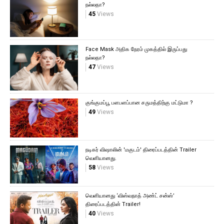
நல்லதா?
45
Views
Face Mask அதிக நேரம் முகத்தில் இருப்பது
நல்லதா?
47
Views
குங்குமப்பூ பளபளப்பான சருமத்திற்கு மட்டுமா ?
49
Views
நடிகர் விஷாலின் 'மகுடம்' திரைப்படத்தின் Trailer
வெளியானது.
58
Views
வெளியானது ‘விஸ்வநாத் அண்ட் சன்ஸ்’
திரைப்படத்தின் Trailer!
40
Views