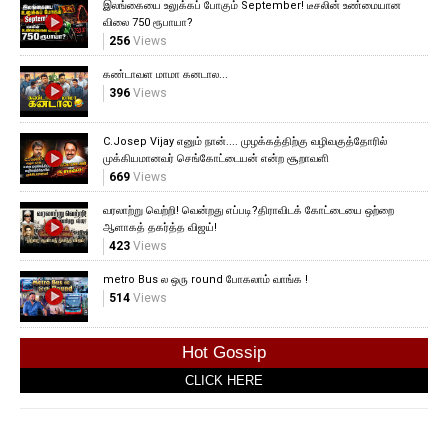
இலங்கையை உலுக்கப் போகும் September! டீசலின் உண்மையான
விலை 750 ரூபாயா?
256
Views
கண்டாவள மாமா கனடால...
396
Views
C.Josep Vijay எனும் நான்.... முழக்கத்திற்கு வழிவகுத்தோரில்
முக்கியமானவர் செங்கோட்டையன் என்ற சூறாவளி
669
Views
வரலாற்று வெற்றி! வென்றது எப்படி?திராவிடக் கோட்டையை ஒற்றை
ஆளாகத் தகர்த்த விஜய்!
423
Views
metro Bus ல ஒரு round போகலாம் வாங்க !
514
Views
Hot Gossip
CLICK HERE