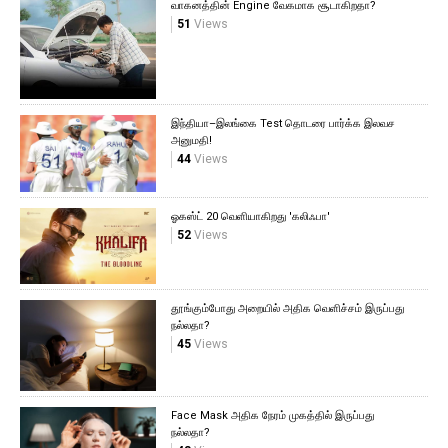
வாகனத்தின் Engine வேகமாக சூடாகிறதா?
51
Views
இந்தியா–இலங்கை Test தொடரை பார்க்க இலவச
அனுமதி!
44
Views
ஓகஸ்ட் 20 வெளியாகிறது 'கலிஃபா'
52
Views
தூங்கும்போது அறையில் அதிக வெளிச்சம் இருப்பது
நல்லதா?
45
Views
Face Mask அதிக நேரம் முகத்தில் இருப்பது
நல்லதா?