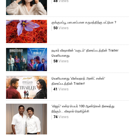
48
Views
குங்குமப்பூ பளபளப்பான சருமத்திற்கு மட்டுமா ?
50
Views
நடிகர் விஷாலின் 'மகுடம்' திரைப்படத்தின் Trailer
வெளியானது.
58
Views
வெளியானது ‘விஸ்வநாத் அண்ட் சன்ஸ்’
திரைப்படத்தின் Trailer!
41
Views
'விஜய்' என்ற பெயர் 100 ஆண்டுகள் நிலைத்து
நிற்கும்... விஷால் நெகிழ்ச்சி
74
Views