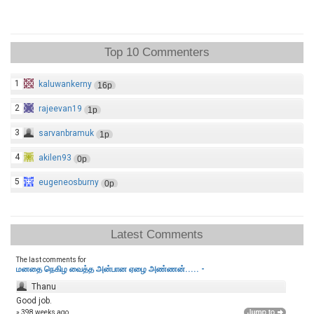
Top 10 Commenters
1
kaluwankerny
16p
2
rajeevan19
1p
3
sarvanbramuk
1p
4
akilen93
0p
5
eugeneosburny
0p
Latest Comments
The last comments for
மனதை நெகிழ வைத்த அன்பான ஏழை அண்ணன்..... -
Thanu
Good job.
» 398 weeks ago