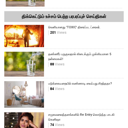
திக்கெட்டும் உச்சம் பெற்ற பரபரப்புச் செய்திகள்
வெளியானது 'TOXIC' திரைப்பட ட்ரைலர்.
201
Views
தண்ணீர் பருகுவதால் கிடைக்கும் முக்கியமான 5
நன்மைகள்!
88
Views
படுக்கையறையில் கண்ணாடி வைப்பது சிறந்ததா?
84
Views
சமூகவலைத்தளங்களில் Re Entry கொடுத்த பாடகி
கெனிஷா
74
Views