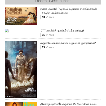
Recent Gossip Post
நிவின் பாலியின் ‘ஏழு கடல் ஏழு மலை’ திரைப்படத்தின்
' அடுத்த பாடல் வெளியீடு
31
Views
OTT தளத்தில் முதலிடம் பிடித்த துரந்தர்!
32
Views
வசூல் வேட்டையில் தளபதி விஜய்யின் 'ஜன நாயகன்'
22
Views
திரைத்துறையில் இயக்குநராக 20 ஆண்டுகள் நிறைவு