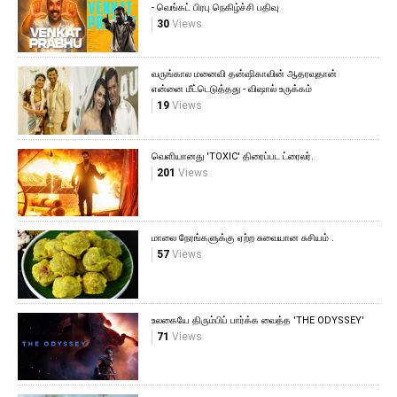
- வெங்கட் பிரபு நெகிழ்ச்சி பதிவு
30
Views
வருங்கால மனைவி தன்ஷிகாவின் ஆதரவுதான்
என்னை மீட்டெடுத்தது - விஷால் உருக்கம்
19
Views
வெளியானது 'TOXIC' திரைப்பட ட்ரைலர்.
201
Views
மாலை நேரங்களுக்கு ஏற்ற சுவையான சுசியம் .
57
Views
உலகையே திரும்பிப் பார்க்க வைத்த 'THE ODYSSEY'
71
Views