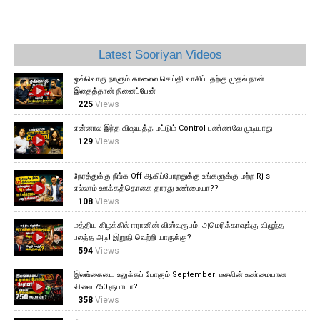
Latest Sooriyan Videos
ஒவ்வொரு நாளும் காலைல செய்தி வாசிப்பதற்கு முதல் நான்
இதைத்தான் நினைப்பேன்
225
Views
என்னால இந்த விஷயத்த மட்டும் Control பண்ணவே முடியாது
129
Views
நேரத்துக்கு நீங்க Off ஆகிப்போறதுக்கு உங்களுக்கு மற்ற Rj s
எல்லாம் ஊக்கத்தொகை தாரது உண்மையா??
108
Views
மத்திய கிழக்கில் ஈரானின் விஸ்வரூபம்! அமெரிக்காவுக்கு விழுந்த
பலத்த அடி! இறுதி வெற்றி யாருக்கு?
594
Views
இலங்கையை உலுக்கப் போகும் September! டீசலின் உண்மையான
விலை 750 ரூபாயா?
358
Views