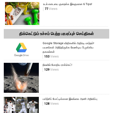
உடல் எடையை குறைக்க இலகுவான 6 Tips!
77
Views
திக்கெட்டும் உச்சம் பெற்ற பரபரப்புச் செய்திகள்
Google Storage விதிகளில் அதிரடி மாற்றம்!
பயனர்கள் அறிந்திருக்க வேண்டிய 5 முக்கிய
தகவல்கள்
153
Views
நிலவில் மோதிய ராக்கெட்!
129
Views
பயிற்சிப் போட்டிக்கான இலங்கை அணி அறிவிப்பு
128
Views