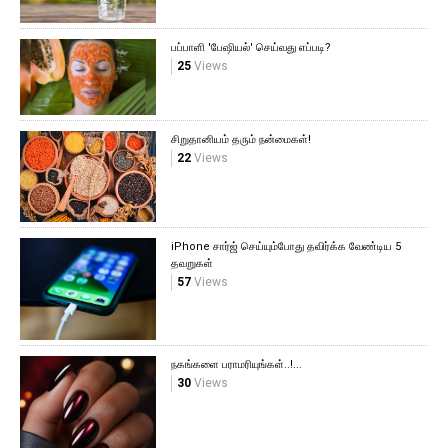
பப்பாளி 'பேஷியல்' செய்வது எப்படி?
25
Views
சிறுதானியம் தரும் நன்மைகள்!
22
Views
iPhone சார்ஜ் செய்யும்போது தவிர்க்க வேண்டிய 5
தவறுகள்
57
Views
நகங்களை பராமரியுங்கள்..!...
30
Views