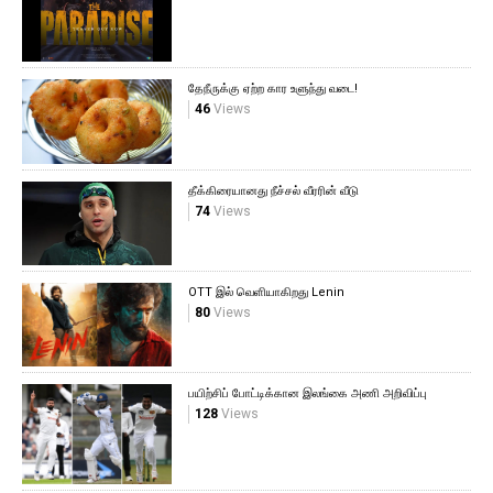
தேநீருக்கு ஏற்ற கார உளுந்து வடை!
46
Views
தீக்கிரையானது நீச்சல் வீரரின் வீடு
74
Views
OTT இல் வெளியாகிறது Lenin
80
Views
பயிற்சிப் போட்டிக்கான இலங்கை அணி அறிவிப்பு
128
Views