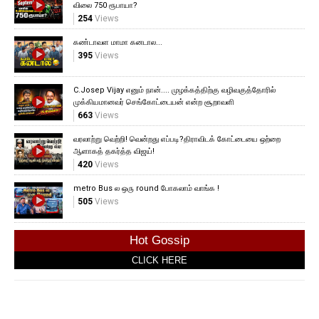
விலை 750 ரூபாயா?
254
Views
கண்டாவள மாமா கனடால...
395
Views
C.Josep Vijay எனும் நான்.... முழக்கத்திற்கு வழிவகுத்தோரில்
முக்கியமானவர் செங்கோட்டையன் என்ற சூறாவளி
663
Views
வரலாற்று வெற்றி! வென்றது எப்படி?திராவிடக் கோட்டையை ஒற்றை
ஆளாகத் தகர்த்த விஜய்!
420
Views
metro Bus ல ஒரு round போகலாம் வாங்க !
505
Views
Hot Gossip
CLICK HERE