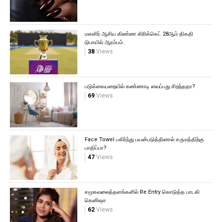
மகளிர் ஆசிய கிண்ண கிரிக்கெட் 28ஆம் திகதி
டுபாயில் ஆரம்பம்.
38
Views
படுக்கையறையில் கண்ணாடி வைப்பது சிறந்ததா?
69
Views
Face Towel பகிர்ந்து பயன்படுத்தினால் சருமத்திற்கு
பாதிப்பா?
47
Views
சமூகவலைத்தளங்களில் Re Entry கொடுத்த பாடகி
கெனிஷா
62
Views