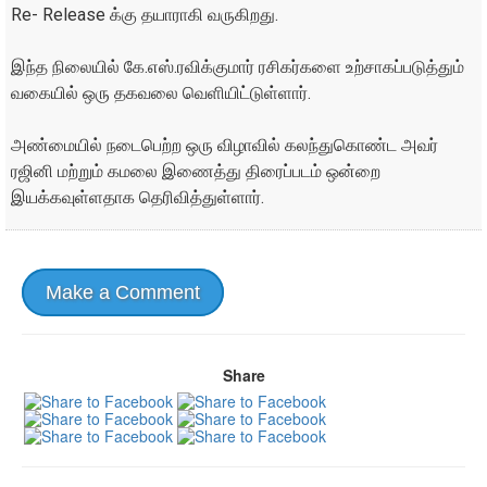
Re- Release க்கு தயாராகி வருகிறது.
இந்த நிலையில் கே.எஸ்.ரவிக்குமார் ரசிகர்களை உற்சாகப்படுத்தும்
வகையில் ஒரு தகவலை வெளியிட்டுள்ளார்.
அண்மையில் நடைபெற்ற ஒரு விழாவில் கலந்துகொண்ட அவர்
ரஜினி மற்றும் கமலை இணைத்து திரைப்படம் ஒன்றை
இயக்கவுள்ளதாக தெரிவித்துள்ளார்.
Make a Comment
Share