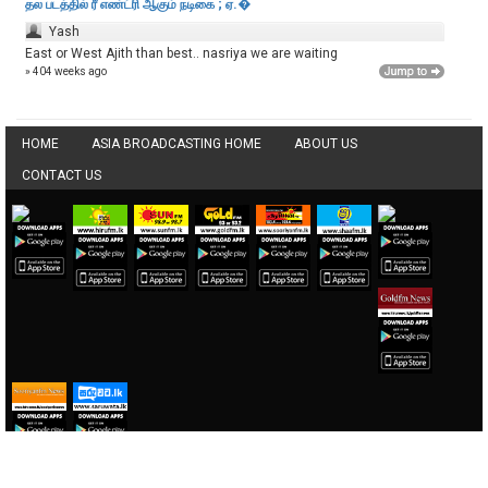
தல படத்தில் ரீ எண்ட்ரி ஆகும் நடிகை ; ஏ.�
Yash
East or West Ajith than best.. nasriya we are waiting
» 404 weeks ago
HOME
ASIA BROADCASTING HOME
ABOUT US
CONTACT US