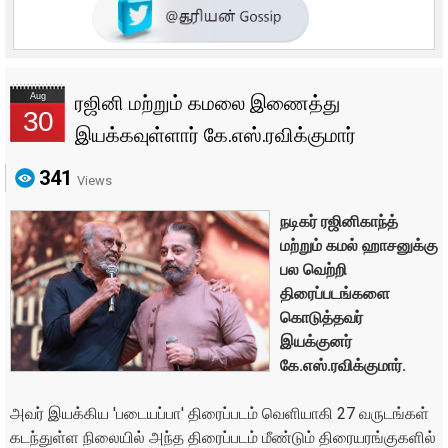
Aug
ரஜினி மற்றும் கமலை இணைத்து
30
இயக்கவுள்ளார் கே.எஸ்.ரவிக்குமார்
341
Views
நடிகர் ரஜினிகாந்த்
மற்றும் கமல் ஹாசனுக்கு
பல வெற்றி
திரைப்படங்களை
கொடுத்தவர்
இயக்குனர்
கே.எஸ்.ரவிக்குமார்.
அவர் இயக்கிய 'படையப்பா' திரைப்படம் வெளியாகி 27 வருடங்கள்
கடந்துள்ள நிலையில் அந்த திரைப்படம் மீண்டும் திரையரங்குகளில்