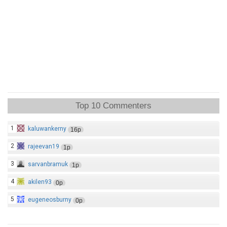
Top 10 Commenters
1
kaluwankerny
16p
2
rajeevan19
1p
3
sarvanbramuk
1p
4
akilen93
0p
5
eugeneosburny
0p