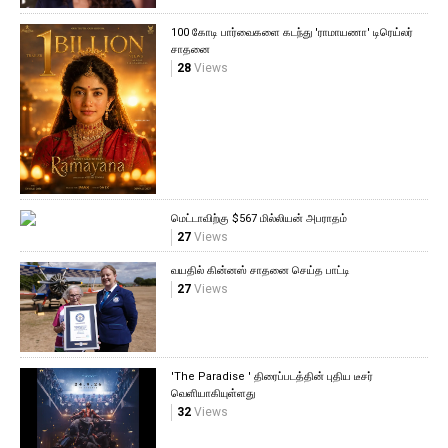
100 கோடி பார்வைகளை கடந்து 'ராமாயணா' டிரெய்லர்
சாதனை
28
Views
மெட்டாவிற்கு $567 மில்லியன் அபராதம்
27
Views
வயதில் கின்னஸ் சாதனை செய்த பாட்டி
27
Views
'The Paradise ' திரைப்படத்தின் புதிய டீசர்
வெளியாகியுள்ளது
32
Views