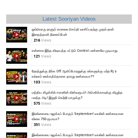
Latest Sooriyan Videos
ஒவ்வொரு நாளும் காலைல செய்தி வாசிப்பதற்கு முதல் நான்
இதைத்தான் நினைப்பேன்
216
Views
என்னால இந்த விஷயத்த மட்டும் Control பண்ணவே முடியாது
121
Views
நேரத்துக்கு நீங்க Off ஆகிப்போறதுக்கு உங்களுக்கு மற்ற Rj s
எல்லாம் ஊக்கத்தொகை தாரது உண்மையா??
103
Views
மத்திய கிழக்கில் ஈரானின் விஸ்வரூபம்! அமெரிக்காவுக்கு விழுந்த
பலத்த அடி! இறுதி வெற்றி யாருக்கு?
575
Views
இலங்கையை உலுக்கப் போகும் September! டீசலின் உண்மையான
விலை 750 ரூபாயா?
351
Views
இலங்கையை உலுக்கப் போகும் September! டீசலின் உண்மையான