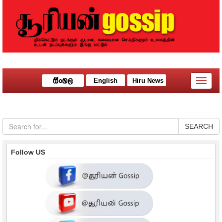
English
Hiru News
Toggle
naviga
SEARCH
Follow US