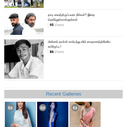
தாடி வைத்திருப்பவரா நீங்கள்? இதை
தெரிந்துகொள்ளுங்கள்
95
Views
மின்னல் தாக்கி கால்பந்து வீரர் மைதானத்திலேயே
உயிரிழப்பு.!
86
Views
Recent Galleries