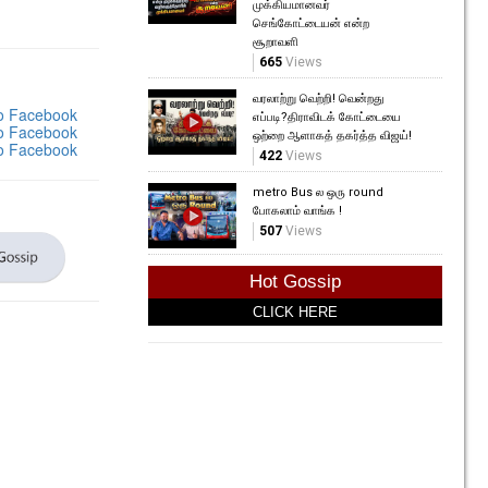
முக்கியமானவர்
செங்கோட்டையன் என்ற
சூறாவளி
665
Views
வரலாற்று வெற்றி! வென்றது
எப்படி?திராவிடக் கோட்டையை
ஒற்றை ஆளாகத் தகர்த்த விஜய்!
422
Views
metro Bus ல ஒரு round
போகலாம் வாங்க !
507
Views
Hot Gossip
CLICK HERE