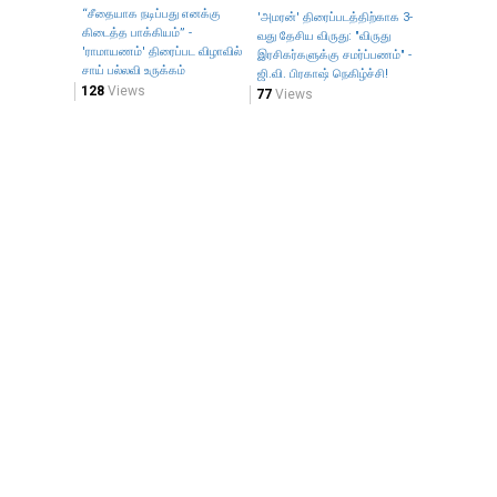
“சீதையாக நடிப்பது எனக்கு
'அமரன்' திரைப்படத்திற்காக 3-
கிடைத்த பாக்கியம்” -
வது தேசிய விருது: "விருது
'ராமாயணம்' திரைப்பட விழாவில்
இரசிகர்களுக்கு சமர்ப்பணம்" -
சாய் பல்லவி உருக்கம்
ஜி.வி. பிரகாஷ் நெகிழ்ச்சி!
128
Views
77
Views