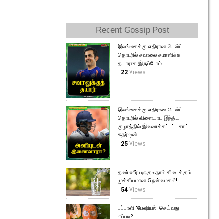
தள்ளிவ
117
V
Recent Gossip Post
இலங்கைக்கு எதிரான டெஸ்ட்
தொடரில் சவாலை சமாளிக்க
தயாராக இருப்போம்.
22
Views
இலங்கைக்கு எதிரான டெஸ்ட்
தொடரில் விளையாட இந்திய
குழாத்தில் இணைக்கப்பட்ட சாய்
சுதர்ஷன்
25
Views
தண்ணீர் பருகுவதால் கிடைக்கும்
முக்கியமான 5 நன்மைகள்!
54
Views
பப்பாளி 'பேஷியல்' செய்வது
எப்படி?