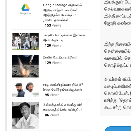
இயக்குநர் டெ
Google Storage விதிகளில்
செல்வராகவன் 
அதிரடி மாற்றம்! பயனர்கள்
அறிந்திருக்க வேண்டிய 5
இத்திரைப்படத்
முக்கிய தகவல்கள்
ஜோதி கண்ணன் 
153
Views
பயிற்சிப் போட்டிக்கான இலங்கை
அணி அறிவிப்பு
இந்த நிலையில
129
Views
சென்னையில் ந
வகையில், செல
நிலவில் மோதிய ராக்கெட்!
129
Views
தொழில்நுட்ப
அவர்கள் எப்ப
தாடி வைத்திருப்பவரா நீங்கள்?
உழைப்பாளிகள்.
இதை தெரிந்துகொள்ளுங்கள்
கொண்டேன். இ
95
Views
ரசித்து "ஜொள
மின்னல் தாக்கி கால்பந்து வீரர்
கூட சற்று நெக
மைதானத்திலேயே உயிரிழப்பு.!
86
Views