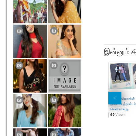
இன்னும் க
துல்கர் சல்மானின் '
திரைப்படத்தின் பர்
வெளியானது.
69
Views