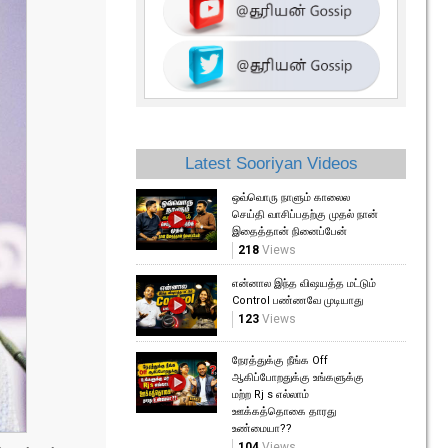
Latest Sooriyan Videos
ஒவ்வொரு நாளும் காலைல
செய்தி வாசிப்பதற்கு முதல் நான்
இதைத்தான் நினைப்பேன்
218
Views
என்னால இந்த விஷயத்த மட்டும்
Control பண்ணவே முடியாது
123
Views
நேரத்துக்கு நீங்க Off
ஆகிப்போறதுக்கு உங்களுக்கு
மற்ற Rj s எல்லாம்
ஊக்கத்தொகை தாரது
உண்மையா??
104
Views