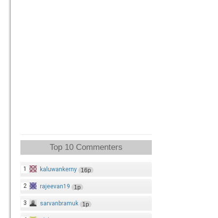
Top 10 Commenters
1
kaluwankerny
16p
2
rajeevan19
1p
3
sarvanbramuk
1p