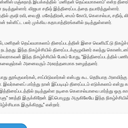
ன்னிஸ் மஞ்சுநாத் இயக்கத்தில் `மனிதன் தெய்வமாகலாம்' என்ற திரைப
நடித்துள்ளார். விஜயா சதீஷ் இத்திரைப்படத்தை தயாரித்துள்ளார்.
தில் குஷி ரவி, வை.ஜி. மகேந்திரன், மைம் கோபி, கௌசல்யா, சதீஷ், லிர
உள்ளிட்ட பலர் முக்கிய கதாபாத்திரங்களில் நடித்துள்ளனர்.
், மனிதன் தெய்வமாகலாம் திரைப்படத்தின் இசை வெளியீட்டு நிகழ்ச்
டந்தது. இந்த நிகழ்ச்சியில் திரைப்படக்குழுவினர் கலந்து கொண்டனர
்வராகவன் இந்த நிகழ்ச்சியில் பேசும் போது, "இத்திரைப்படத்தில் பணி
 கலைஞர்கள் அனைவரும் அசுரத்தனமாக உழைத்தனர்.
ோது தூங்குவார்கள், சாப்பிடுவார்கள் என்பது கூட தெரியாத அளவிற்கு 
 இவர்களைப் பார்த்து நான் இப்படியும் திரைப்படம் எடுக்கலாம் என்று கற
த்திரைப்படத்தில் நடித்துள்ள நடிகை கௌசல்யாவை பார்த்து ஒரு கா
்ளு" ஊத்தி இருக்கிறேன். இப்பொழுது அருகிலேயே இந்த நிகழ்ச்சியில
ிழ்ச்சியாக இருக்கிறது," என்றார்.