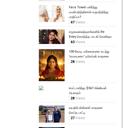
Face Towel பகிர்ந்து
பயன்படுத்தினால் சருமத்திற்கு
பாதிப்பா?
47
Views
சமூகவலைத்தளங்களில் Re
Entry கொடுத்த பாடகி கெனிஷா
63
Views
100 கோடி பார்வைகளை கடந்து
'ராமாயணா' டிரெய்லர் சாதனை
28
Views
மெட்டாவிற்கு $567 மில்லியன்
அபராதம்
28
Views
வயதில் கின்னஸ் சாதனை
செய்த பாட்டி
27
Views