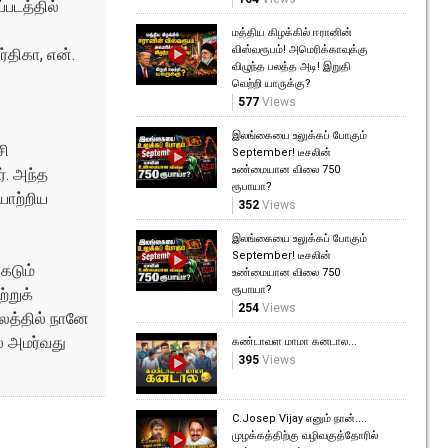
்படத்தில்
மத்திய கிழக்கில் ஈரானின்
விஸ்வரூபம்! அமெரிக்காவுக்கு
்திகா, என்.
விழுந்த பலத்த அடி! இறுதி
வெற்றி யாருக்கு?
577
Views
இலங்கையை உலுக்கப் போகும்
சி
September! டீசலின்
உண்மையான விலை 750
். அந்த
ரூபாயா?
யாற்றிய
352
Views
இலங்கையை உலுக்கப் போகும்
September! டீசலின்
கடும்
உண்மையான விலை 750
ரூபாயா?
்றுக்
254
Views
லத்தில் நானே
் அமர்வது
கண்டாவள மாமா கனடால...
395
Views
C.Josep Vijay எனும் நான்....
முழக்கத்திற்கு வழிவகுத்தோரில்