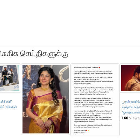
ிசுகிசு செய்திகளுக்கு
ஸ்ரீ ஸ்ரீ'
முதல் நாளி
ஸ்ட் சிங்கிள்
வசூலை நெர
'ஜனநாயகன்
160
Views