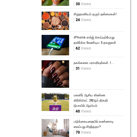
30
Views
சிறுதானியம் தரும் நன்மைகள்!
24
Views
iPhone சார்ஜ் செய்யும்போது
தவிர்க்க வேண்டிய 5 தவறுகள்
62
Views
நகங்களை பராமரியுங்கள்..!...
31
Views
மகளிர் ஆசிய கிண்ண
கிரிக்கெட் 28ஆம் திகதி
டுபாயில் ஆரம்பம்.
40
Views
படுக்கையறையில் கண்ணாடி
வைப்பது சிறந்ததா?
70
Views