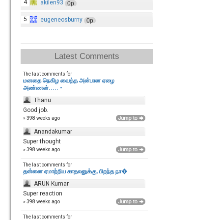
4
akilen93
0p
5
eugeneosburny
0p
Latest Comments
The last comments for
மனதை நெகிழ வைத்த அன்பான ஏழை
அண்ணன்..... -
Thanu
Good job.
» 398 weeks ago
Anandakumar
Super thought
» 398 weeks ago
The last comments for
தன்னை ஏமாற்றிய காதலனுக்கு, பிறந்த நா�
ARUN Kumar
Super reaction
» 398 weeks ago
The last comments for