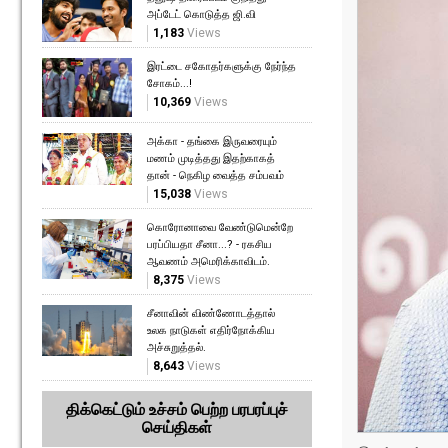
அப்டேட் கொடுத்த ஜி.வி
1,183
Views
இரட்டை சகோதர்களுக்கு நேர்ந்த
சோகம்...!
10,369
Views
அக்கா - தங்கை இருவரையும்
மணம் முடித்தது இதற்காகத்
தான் - நெகிழ வைத்த சம்பவம்
15,038
Views
கொரோனாவை வேண்டுமென்றே
பரப்பியதா சீனா...? - ரகசிய
ஆவணம் அமெரிக்காவிடம்.
8,375
Views
சீனாவின் விண்ணோடத்தால்
உலக நாடுகள் எதிர்நோக்கிய
அச்சுறுத்தல்.
8,643
Views
திக்கெட்டும் உச்சம் பெற்ற பரபரப்புச்
செய்திகள்