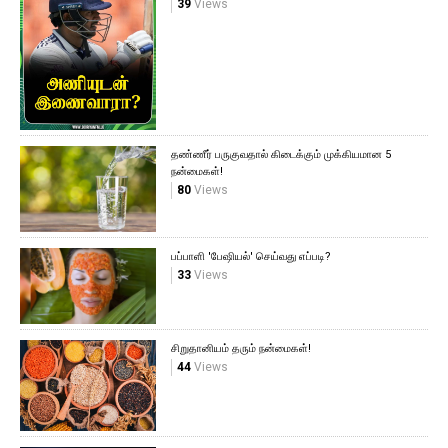
39
Views
தண்ணீர் பருகுவதால் கிடைக்கும் முக்கியமான 5
நன்மைகள்!
80
Views
பப்பாளி 'பேஷியல்' செய்வது எப்படி?
33
Views
சிறுதானியம் தரும் நன்மைகள்!
44
Views