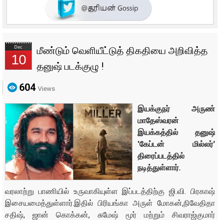
Dec
மீண்டும் வெளியீட்டுத் திகதியை அறிவித்த
10
தனுஷ் படக்குழு !
604
Views
இயக்குநர் அருண்
மாதேஸ்வரன்
இயக்கத்தில் தனுஷ்
'கேப்டன் மில்லர்'
திரைப்படத்தில்
நடித்துள்ளார்.
வரலாற்று பாணியில் உருவாகியுள்ள இப்படத்திற்கு ஜி.வி. பிரகாஷ்
இசையமைத்துள்ளார்.இதில் பிரியங்கா அருள் மோகன்,நிவேதிதா
சதிஷ், ஜான் கொக்கன், சுமேஷ் மூர் மற்றும் சிவராஜ்குமார்