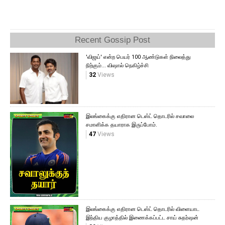
Recent Gossip Post
'விஜய்' என்ற பெயர் 100 ஆண்டுகள் நிலைத்து
நிற்கும்... விஷால் நெகிழ்ச்சி
32
Views
இலங்கைக்கு எதிரான டெஸ்ட் தொடரில் சவாலை
சமாளிக்க தயாராக இருப்போம்.
47
Views
இலங்கைக்கு எதிரான டெஸ்ட் தொடரில் விளையாட
இந்திய குழாத்தில் இணைக்கப்பட்ட சாய் சுதர்ஷன்