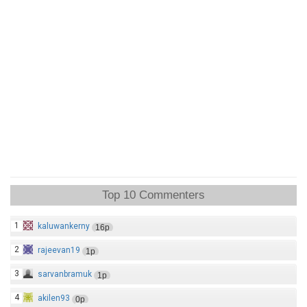
Top 10 Commenters
1
kaluwankerny
16p
2
rajeevan19
1p
3
sarvanbramuk
1p
4
akilen93
0p