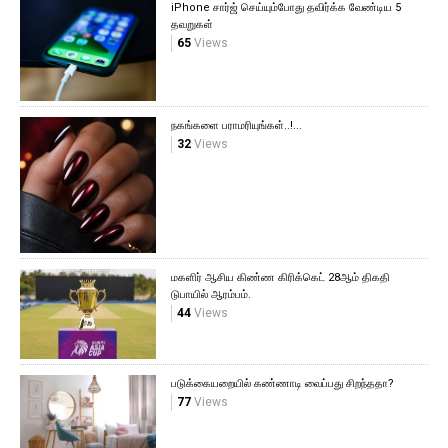
iPhone சார்ஜ் செய்யும்போது தவிர்க்க வேண்டிய 5
தவறுகள்
65
Views
நகங்களை பராமரியுங்கள்..!...
32
Views
மகளிர் ஆசிய கிண்ண கிரிக்கெட் 28ஆம் திகதி
டுபாயில் ஆரம்பம்.
44
Views
படுக்கையறையில் கண்ணாடி வைப்பது சிறந்ததா?
77
Views