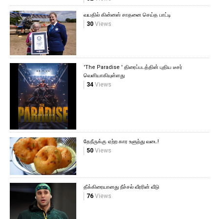
வயதில் கின்னஸ் சாதனை செய்த பாட்டி
30
Views
'The Paradise ' திரைப்படத்தின் புதிய டீசர்
வெளியாகியுள்ளது
34
Views
தேநீருக்கு ஏற்ற கார உளுந்து வடை!
50
Views
தீக்கிரையானது நீச்சல் வீரரின் வீடு
76
Views