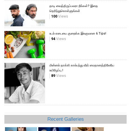
தாடி வைத்திருப்பவரா நீங்கள்? இதை
தெரிந்துகொள்ளுங்கள்
100
Views
உடல் எடையை குறைக்க இலகுவான 6 Tips!
94
Views
மின்னல் தாக்கி கால்பந்து வீரர் மைதானத்திலேயே
உயிரிழப்பு.!
89
Views
Recent Galleries