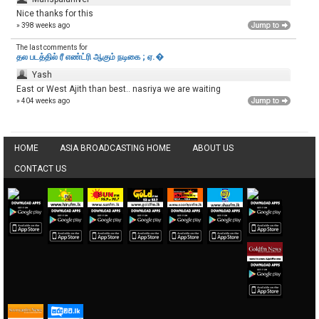
Nice thanks for this
» 398 weeks ago
The last comments for
தல படத்தில் ரீ எண்ட்ரி ஆகும் நடிகை ; ஏ.�
Yash
East or West Ajith than best.. nasriya we are waiting
» 404 weeks ago
HOME
ASIA BROADCASTING HOME
ABOUT US
CONTACT US