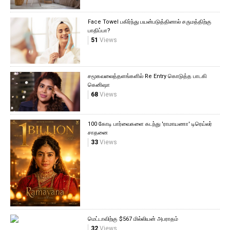
Face Towel பகிர்ந்து பயன்படுத்தினால் சருமத்திற்கு
பாதிப்பா?
51
Views
சமூகவலைத்தளங்களில் Re Entry கொடுத்த பாடகி
கெனிஷா
68
Views
100 கோடி பார்வைகளை கடந்து 'ராமாயணா' டிரெய்லர்
சாதனை
33
Views
மெட்டாவிற்கு $567 மில்லியன் அபராதம்
32
Views