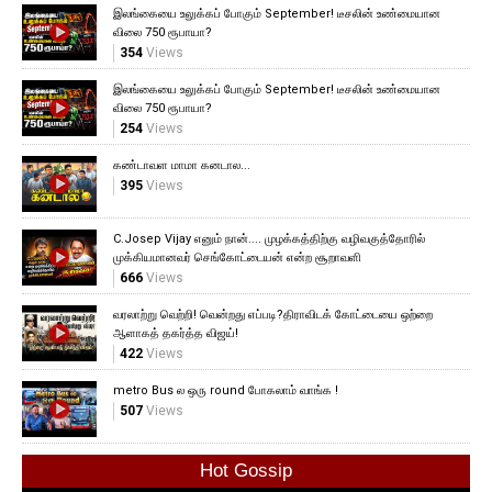
இலங்கையை உலுக்கப் போகும் September! டீசலின் உண்மையான
விலை 750 ரூபாயா?
354
Views
இலங்கையை உலுக்கப் போகும் September! டீசலின் உண்மையான
விலை 750 ரூபாயா?
254
Views
கண்டாவள மாமா கனடால...
395
Views
C.Josep Vijay எனும் நான்.... முழக்கத்திற்கு வழிவகுத்தோரில்
முக்கியமானவர் செங்கோட்டையன் என்ற சூறாவளி
666
Views
வரலாற்று வெற்றி! வென்றது எப்படி?திராவிடக் கோட்டையை ஒற்றை
ஆளாகத் தகர்த்த விஜய்!
422
Views
metro Bus ல ஒரு round போகலாம் வாங்க !
507
Views
Hot Gossip