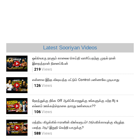
Latest Sooriyan Videos
ஒவ்வொரு நாளும் காலைல செய்தி வாசிப்பதற்கு முதல் நான்
இதைத்தான் நினைப்பேன்
219
Views
என்னால இந்த விஷயத்த மட்டும் Control பண்ணவே முடியாது
126
Views
நேரத்துக்கு நீங்க Off ஆகிப்போறதுக்கு உங்களுக்கு மற்ற Rj s
எல்லாம் ஊக்கத்தொகை தாரது உண்மையா??
106
Views
மத்திய கிழக்கில் ஈரானின் விஸ்வரூபம்! அமெரிக்காவுக்கு விழுந்த
பலத்த அடி! இறுதி வெற்றி யாருக்கு?
588
Views