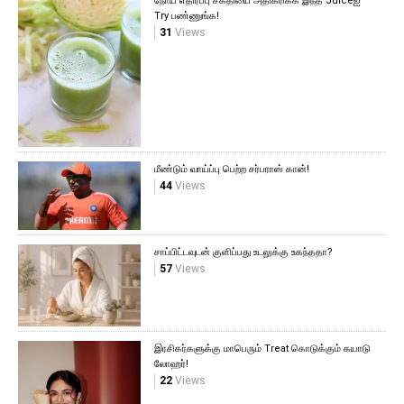
நோய் எதிர்ப்பு சக்தியை அதிகரிக்க இந்த Juiceஐ
Try பண்ணுங்க!
31
Views
மீண்டும் வாய்ப்பு பெற்ற சர்பராஸ் கான்!
44
Views
சாப்பிட்டவுடன் குளிப்பது உடலுக்கு உகந்ததா?
57
Views
இரசிகர்களுக்கு மாபெரும் Treat கொடுக்கும் கயாடு
லோஹர்!
22
Views