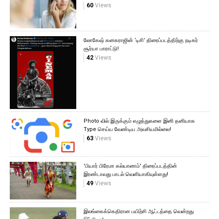
60
Views
லோகேஷ் கனகராஜின் ‘டிசி’ திரைப்படத்திற்கு நடிகர்
சூர்யா பாராட்டு!
42
Views
Photo வில் இருக்கும் எழுத்துகளை இனி தனியாக
Type செய்ய வேண்டிய அவசியமில்லை!
63
Views
'பியார் பிரேமா கல்யாணம்' திரைப்படத்தின்
இரண்டாவது பாடல் வெளியாகியுள்ளது!
49
Views
இலங்கைக்கெதிரான பயிற்சி ஆட்டத்தை வென்றது