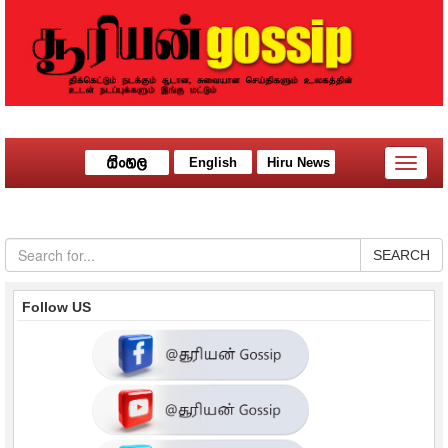
English
Hiru News
Toggle
naviga
SEARCH
Follow US