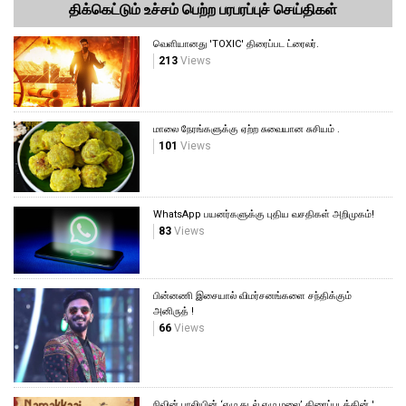
திக்கெட்டும் உச்சம் பெற்ற பரபரப்புச் செய்திகள்
வெளியானது 'TOXIC' திரைப்பட ட்ரைலர்.
213
Views
மாலை நேரங்களுக்கு ஏற்ற சுவையான சுசியம் .
101
Views
WhatsApp பயனர்களுக்கு புதிய வசதிகள் அறிமுகம்!
83
Views
பின்னணி இசையால் விமர்சனங்களை சந்திக்கும்
அனிருத் !
66
Views
நிவின் பாலியின் ‘ஏழு கடல் ஏழு மலை’ திரைப்படத்தின் '