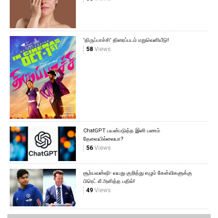
'திருப்பாச்சி' திரைப்படம் மறுவெளியீடு!
58
Views
ChatGPT பயன்படுத்த இனி பணம்
தேவையில்லையா?
56
Views
சூர்யவன்ஷி- வயது குறித்து எழும் கேள்விகளுக்கு
பிரெட் லீ அளித்த பதில்!
49
Views