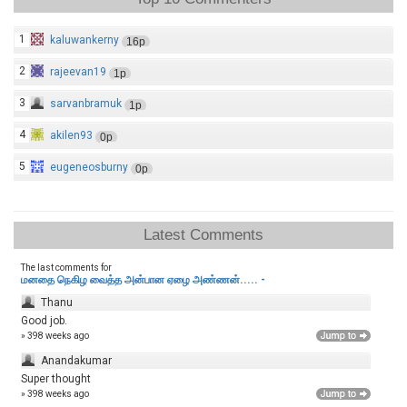
1
kaluwankerny
16p
2
rajeevan19
1p
3
sarvanbramuk
1p
4
akilen93
0p
5
eugeneosburny
0p
Latest Comments
The last comments for
மனதை நெகிழ வைத்த அன்பான ஏழை அண்ணன்..... -
Thanu
Good job.
» 398 weeks ago
Anandakumar
Super thought
» 398 weeks ago