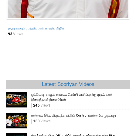
சூது கவ்வும் படத்தில் பணியாற்றிய அஜித்..!
93
Views
Latest Sooriyan Videos
ஒவ்வொரு நாளும் காலைல செய்தி வாசிப்பதற்கு முதல் நான்
இதைத்தான் நினைப்பேன்
246
Views
என்னால இந்த விஷயத்த மட்டும் Control பண்ணவே முடியாது
133
Views
நேரத்துக்கு நீங்க Off ஆகிப்போறதுக்கு உங்களுக்கு மற்ற Rj s