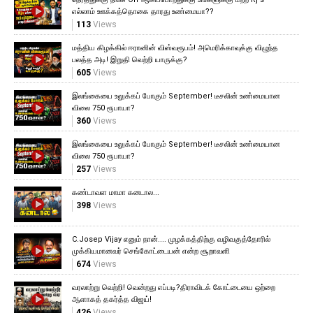
எல்லாம் ஊக்கத்தொகை தாரது உண்மையா??
113
Views
மத்திய கிழக்கில் ஈரானின் விஸ்வரூபம்! அமெரிக்காவுக்கு விழுந்த
பலத்த அடி! இறுதி வெற்றி யாருக்கு?
605
Views
இலங்கையை உலுக்கப் போகும் September! டீசலின் உண்மையான
விலை 750 ரூபாயா?
360
Views
இலங்கையை உலுக்கப் போகும் September! டீசலின் உண்மையான
விலை 750 ரூபாயா?
257
Views
கண்டாவள மாமா கனடால...
398
Views
C.Josep Vijay எனும் நான்.... முழக்கத்திற்கு வழிவகுத்தோரில்
முக்கியமானவர் செங்கோட்டையன் என்ற சூறாவளி
674
Views
வரலாற்று வெற்றி! வென்றது எப்படி?திராவிடக் கோட்டையை ஒற்றை
ஆளாகத் தகர்த்த விஜய்!
426
Views