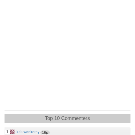
Top 10 Commenters
1
kaluwankerny
16p