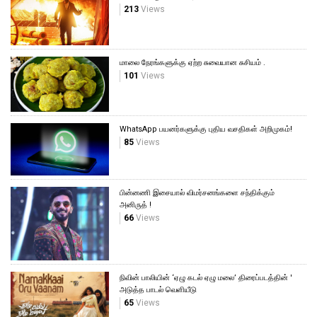
213
Views
மாலை நேரங்களுக்கு ஏற்ற சுவையான சுசியம் .
101
Views
WhatsApp பயனர்களுக்கு புதிய வசதிகள் அறிமுகம்!
85
Views
பின்னணி இசையால் விமர்சனங்களை சந்திக்கும்
அனிருத் !
66
Views
நிவின் பாலியின் ‘ஏழு கடல் ஏழு மலை’ திரைப்படத்தின் '
அடுத்த பாடல் வெளியீடு
65
Views