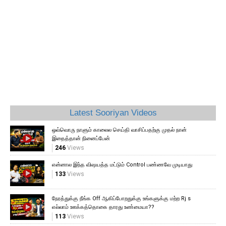
Latest Sooriyan Videos
ஒவ்வொரு நாளும் காலைல செய்தி வாசிப்பதற்கு முதல் நான்
இதைத்தான் நினைப்பேன்
246
Views
என்னால இந்த விஷயத்த மட்டும் Control பண்ணவே முடியாது
133
Views
நேரத்துக்கு நீங்க Off ஆகிப்போறதுக்கு உங்களுக்கு மற்ற Rj s
எல்லாம் ஊக்கத்தொகை தாரது உண்மையா??
113
Views