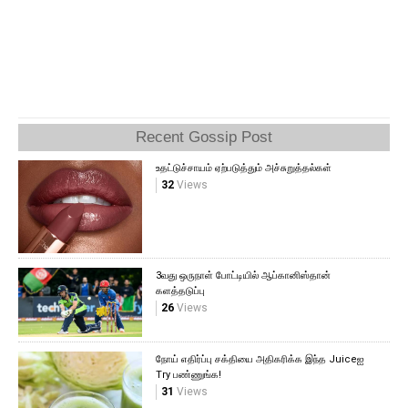
Recent Gossip Post
உதட்டுச்சாயம் ஏற்படுத்தும் அச்சுறுத்தல்கள்
32
Views
3வது ஒருநாள் போட்டியில் ஆப்கானிஸ்தான்
களத்தடுப்பு
26
Views
நோய் எதிர்ப்பு சக்தியை அதிகரிக்க இந்த Juiceஐ
Try பண்ணுங்க!
31
Views