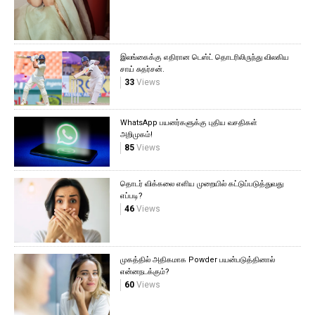
இலங்கைக்கு எதிரான டெஸ்ட் தொடரிலிருந்து விலகிய
சாய் சுதர்சன்.
33
Views
WhatsApp பயனர்களுக்கு புதிய வசதிகள்
அறிமுகம்!
85
Views
தொடர் விக்கலை எளிய முறையில் கட்டுப்படுத்துவது
எப்படி?
46
Views
முகத்தில் அதிகமாக Powder பயன்படுத்தினால்
என்னநடக்கும்?
60
Views