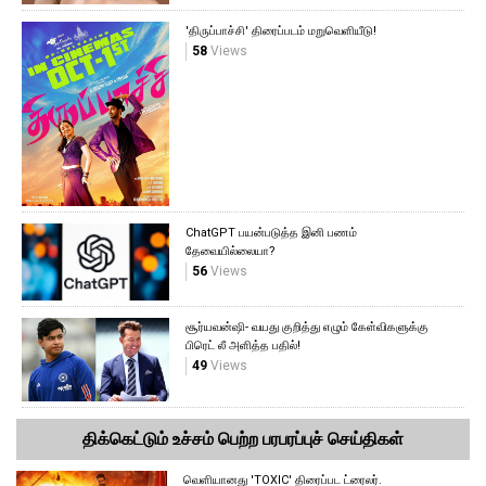
'திருப்பாச்சி' திரைப்படம் மறுவெளியீடு!
58
Views
ChatGPT பயன்படுத்த இனி பணம்
தேவையில்லையா?
56
Views
சூர்யவன்ஷி- வயது குறித்து எழும் கேள்விகளுக்கு
பிரெட் லீ அளித்த பதில்!
49
Views
திக்கெட்டும் உச்சம் பெற்ற பரபரப்புச் செய்திகள்
வெளியானது 'TOXIC' திரைப்பட ட்ரைலர்.