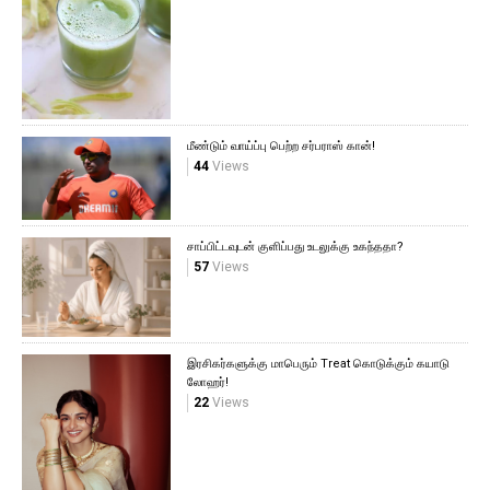
மீண்டும் வாய்ப்பு பெற்ற சர்பராஸ் கான்!
44
Views
சாப்பிட்டவுடன் குளிப்பது உடலுக்கு உகந்ததா?
57
Views
இரசிகர்களுக்கு மாபெரும் Treat கொடுக்கும் கயாடு
லோஹர்!
22
Views