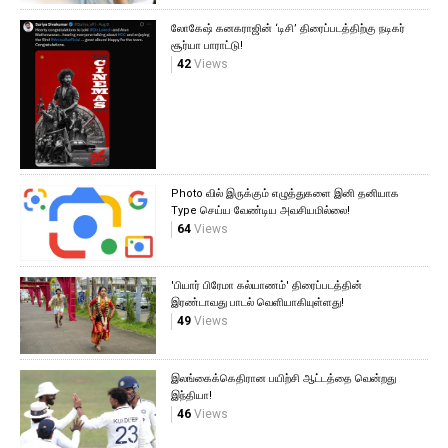
லோகேஷ் கனகராஜின் ‘டிசி’ திரைப்படத்திற்கு நடிகர்
சூர்யா பாராட்டு!
42
Views
Photo வில் இருக்கும் எழுத்துகளை இனி தனியாக
Type செய்ய வேண்டிய அவசியமில்லை!
64
Views
'பியார் பிரேமா கல்யாணம்' திரைப்படத்தின்
இரண்டாவது பாடல் வெளியாகியுள்ளது!
49
Views
இலங்கைக்கெதிரான பயிற்சி ஆட்டத்தை வென்றது
இந்தியா!
46
Views