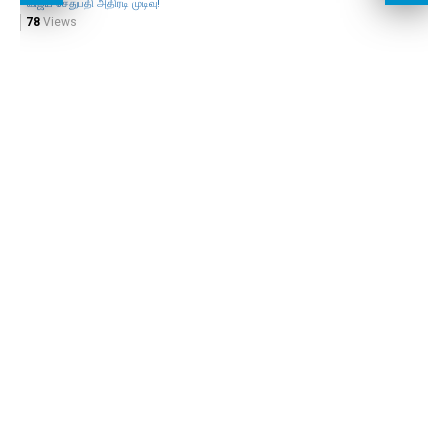
விஜய் சேதுபதி அதிரடி முடிவு!
78
Views