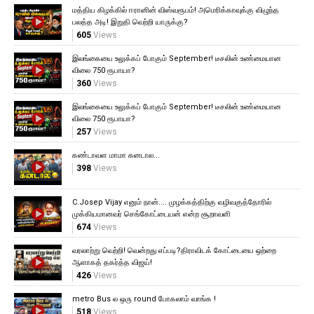
மத்திய கிழக்கில் ஈரானின் விஸ்வரூபம்! அமெரிக்காவுக்கு விழுந்த
பலத்த அடி! இறுதி வெற்றி யாருக்கு?
605
Views
இலங்கையை உலுக்கப் போகும் September! டீசலின் உண்மையான
விலை 750 ரூபாயா?
360
Views
இலங்கையை உலுக்கப் போகும் September! டீசலின் உண்மையான
விலை 750 ரூபாயா?
257
Views
கண்டாவள மாமா கனடால...
398
Views
C.Josep Vijay எனும் நான்.... முழக்கத்திற்கு வழிவகுத்தோரில்
முக்கியமானவர் செங்கோட்டையன் என்ற சூறாவளி
674
Views
வரலாற்று வெற்றி! வென்றது எப்படி?திராவிடக் கோட்டையை ஒற்றை
ஆளாகத் தகர்த்த விஜய்!
426
Views
metro Bus ல ஒரு round போகலாம் வாங்க !
518
Views