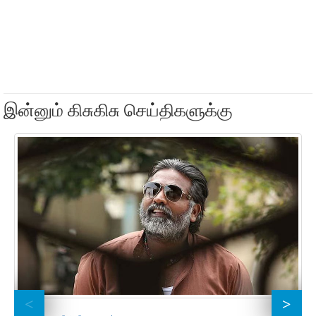
இன்னும் கிசுகிசு செய்திகளுக்கு
ஆச
19