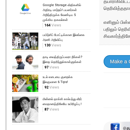
தயாராகிவிட்ட
Google Storage விதிகளில்
தெரிவித்ததாகவ
அதிரடி மாற்றம்! பயனர்கள்
அறிந்திருக்க வேண்டிய 5
முக்கிய தகவல்கள்
எனினும் பின்
164
Views
பதிலும் தெரி
பயிற்சிப் போட்டிக்கான இலங்கை
சிவகார்த்திக
அணி அறிவிப்பு
130
Views
தாடி வைத்திருப்பவரா நீங்கள்?
Make a
இதை தெரிந்துகொள்ளுங்கள்
97
Views
உடல் எடையை குறைக்க
இலகுவான 6 Tips!
92
Views
மின்னல் தாக்கி கால்பந்து வீரர்
மைதானத்திலேயே உயிரிழப்பு.!
87
Views