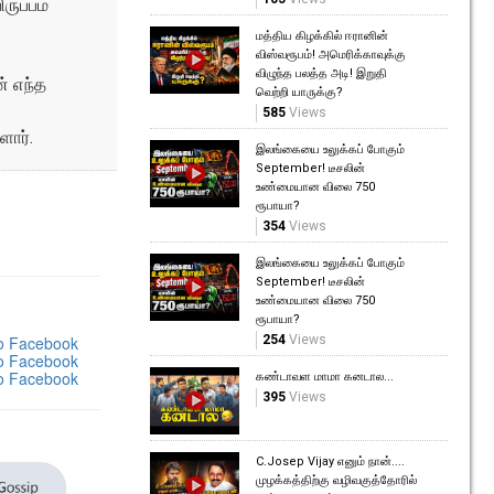
ருப்பம்
மத்திய கிழக்கில் ஈரானின்
விஸ்வரூபம்! அமெரிக்காவுக்கு
விழுந்த பலத்த அடி! இறுதி
் எந்த
வெற்றி யாருக்கு?
585
Views
ளார்.
இலங்கையை உலுக்கப் போகும்
September! டீசலின்
உண்மையான விலை 750
ரூபாயா?
354
Views
இலங்கையை உலுக்கப் போகும்
September! டீசலின்
உண்மையான விலை 750
ரூபாயா?
254
Views
கண்டாவள மாமா கனடால...
395
Views
C.Josep Vijay எனும் நான்....
முழக்கத்திற்கு வழிவகுத்தோரில்