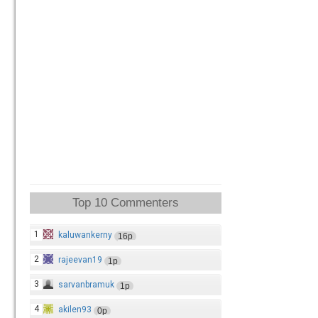
Top 10 Commenters
1
kaluwankerny
16p
2
rajeevan19
1p
3
sarvanbramuk
1p
4
akilen93
0p