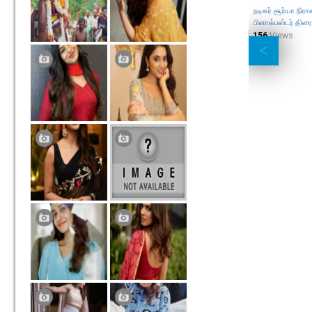
நடிகர் சூர்யா நிரா
பிளாக்பஸ்டர் திரை
156
Views