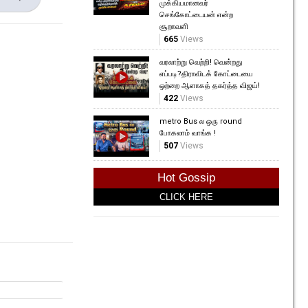
முக்கியமானவர்
செங்கோட்டையன் என்ற
சூறாவளி
665
Views
வரலாற்று வெற்றி! வென்றது
எப்படி?திராவிடக் கோட்டையை
ஒற்றை ஆளாகத் தகர்த்த விஜய்!
422
Views
metro Bus ல ஒரு round
போகலாம் வாங்க !
507
Views
Hot Gossip
CLICK HERE