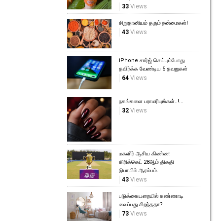
33
Views
சிறுதானியம் தரும் நன்மைகள்!
43
Views
iPhone சார்ஜ் செய்யும்போது
தவிர்க்க வேண்டிய 5 தவறுகள்
64
Views
நகங்களை பராமரியுங்கள்..!...
32
Views
மகளிர் ஆசிய கிண்ண
கிரிக்கெட் 28ஆம் திகதி
டுபாயில் ஆரம்பம்.
43
Views
படுக்கையறையில் கண்ணாடி
வைப்பது சிறந்ததா?
73
Views