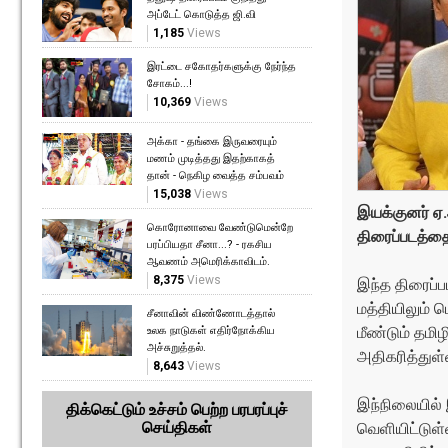
அப்டேட் கொடுத்த ஜி.வி
1,185
Views
இரட்டை சகோதர்களுக்கு நேர்ந்த
சோகம்...!
10,369
Views
அக்கா - தங்கை இருவரையும்
மணம் முடித்தது இதற்காகத்
தான் - நெகிழ வைத்த சம்பவம்
15,038
Views
இயக்குனர் ஏ
கொரோனாவை வேண்டுமென்றே
திரைப்படத்தை
பரப்பியதா சீனா...? - ரகசிய
ஆவணம் அமெரிக்காவிடம்.
8,375
Views
இந்த திரைப்ப
மத்தியிலும் ப
சீனாவின் விண்ணோடத்தால்
மீண்டும் தமிழ
உலக நாடுகள் எதிர்நோக்கிய
அச்சுறுத்தல்.
அதிகரித்துள்
8,643
Views
இந்நிலையில் 
திக்கெட்டும் உச்சம் பெற்ற பரபரப்புச்
செய்திகள்
வெளியிட்டுள்