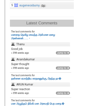
5
eugeneosburny
0p
Latest Comments
The last comments for
மனதை நெகிழ வைத்த அன்பான ஏழை
அண்ணன்..... -
Thanu
Good job.
» 398 weeks ago
Anandakumar
Super thought
» 398 weeks ago
The last comments for
தன்னை ஏமாற்றிய காதலனுக்கு, பிறந்த நா�
ARUN Kumar
Super reaction
» 398 weeks ago
The last comments for
மன அழுத்தம் நீங்கி மன அமைதி பெற‌ மனந�