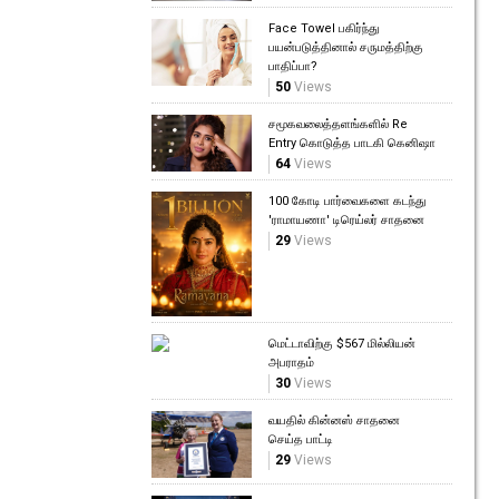
Face Towel பகிர்ந்து
பயன்படுத்தினால் சருமத்திற்கு
பாதிப்பா?
50
Views
சமூகவலைத்தளங்களில் Re
Entry கொடுத்த பாடகி கெனிஷா
64
Views
100 கோடி பார்வைகளை கடந்து
'ராமாயணா' டிரெய்லர் சாதனை
29
Views
மெட்டாவிற்கு $567 மில்லியன்
அபராதம்
30
Views
வயதில் கின்னஸ் சாதனை
செய்த பாட்டி
29
Views