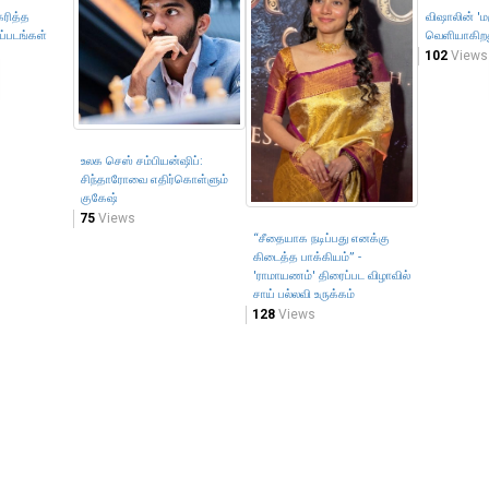
கரித்த
விஷாலின் 'ம
ப்படங்கள்
வெளியாகிறத
102
Views
உலக செஸ் சம்பியன்ஷிப்:
சிந்தாரோவை எதிர்கொள்ளும்
குகேஷ்
75
Views
“சீதையாக நடிப்பது எனக்கு
கிடைத்த பாக்கியம்” -
'ராமாயணம்' திரைப்பட விழாவில்
சாய் பல்லவி உருக்கம்
128
Views