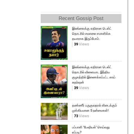
Recent Gossip Post
இலங்கைக்கு எதிரான டெஸ்ட்
தொடரில் சவாலை சமாளிக்க
தயாராக இருப்போம்.
39
Views
இலங்கைக்கு எதிரான டெஸ்ட்
தொடரில் விளையாட இந்திய
குழாத்தில் இணைக்கப்பட்ட சாய்
சுதர்ஷன்
39
Views
தண்ணீர் பருகுவதால் கிடைக்கும்
முக்கியமான 5 நன்மைகள்!
73
Views
பப்பாளி 'பேஷியல்' செய்வது
எப்படி?