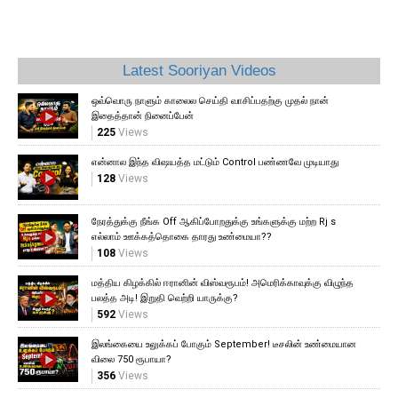
Latest Sooriyan Videos
ஒவ்வொரு நாளும் காலைல செய்தி வாசிப்பதற்கு முதல் நான்
இதைத்தான் நினைப்பேன்
225
Views
என்னால இந்த விஷயத்த மட்டும் Control பண்ணவே முடியாது
128
Views
நேரத்துக்கு நீங்க Off ஆகிப்போறதுக்கு உங்களுக்கு மற்ற Rj s
எல்லாம் ஊக்கத்தொகை தாரது உண்மையா??
108
Views
மத்திய கிழக்கில் ஈரானின் விஸ்வரூபம்! அமெரிக்காவுக்கு விழுந்த
பலத்த அடி! இறுதி வெற்றி யாருக்கு?
592
Views
இலங்கையை உலுக்கப் போகும் September! டீசலின் உண்மையான
விலை 750 ரூபாயா?
356
Views