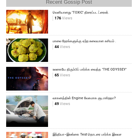
Recent Gossip Post
வெளியானது 'TOXIC' திரைப்பட ட்ரைலர்.
176
Views
மாலை நேரங்களுக்கு ஏற்ற சுவையான சுசியம் .
44
Views
உலகையே திரும்பிப் பார்க்க வைத்த 'THE ODYSSEY'
65
Views
வாகனத்தின் Engine வேகமாக சூடாகிறதா?
49
Views
இந்தியா–இலங்கை Test தொடரை பார்க்க இலவச