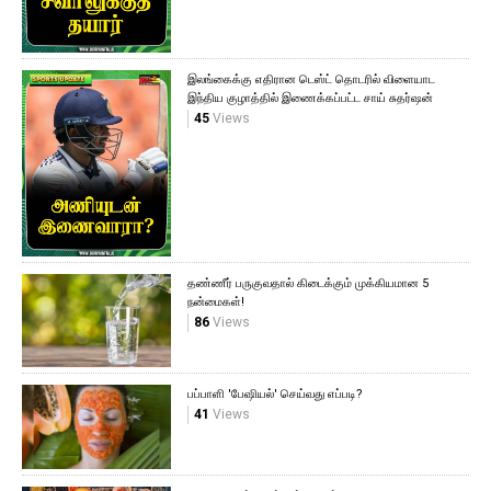
இலங்கைக்கு எதிரான டெஸ்ட் தொடரில் விளையாட
இந்திய குழாத்தில் இணைக்கப்பட்ட சாய் சுதர்ஷன்
45
Views
தண்ணீர் பருகுவதால் கிடைக்கும் முக்கியமான 5
நன்மைகள்!
86
Views
பப்பாளி 'பேஷியல்' செய்வது எப்படி?
41
Views