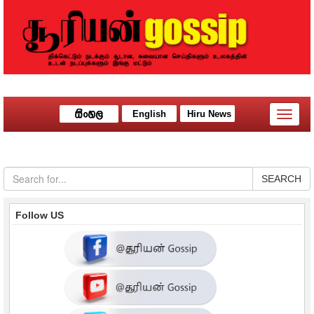
English
Hiru News
Toggle
naviga
SEARCH
Follow US