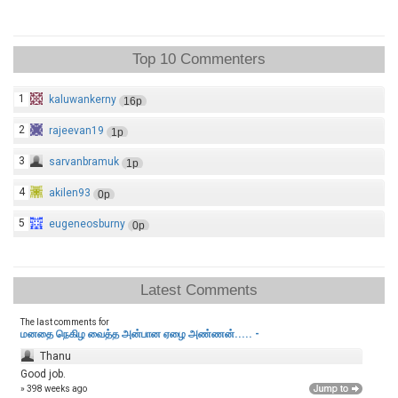
Top 10 Commenters
1
kaluwankerny
16p
2
rajeevan19
1p
3
sarvanbramuk
1p
4
akilen93
0p
5
eugeneosburny
0p
Latest Comments
The last comments for
மனதை நெகிழ வைத்த அன்பான ஏழை அண்ணன்..... -
Thanu
Good job.
» 398 weeks ago