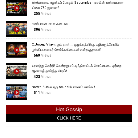
இலங்கையை உலுக்கப் போகும் September! டீசலின் உண்மையான
விலை 750 ரூபாயா?
255
Views
கண்டாவள மாமா கனடால...
396
Views
C.Josep Vijay எனும் நான்.... முழக்கத்திற்கு வழிவகுத்தோரில்
முக்கியமானவர் செங்கோட்டையன் என்ற சூறாவளி
669
Views
வரலாற்று வெற்றி! வென்றது எப்படி?திராவிடக் கோட்டையை ஒற்றை
ஆளாகத் தகர்த்த விஜய்!
423
Views
metro Bus ல ஒரு round போகலாம் வாங்க !
511
Views
Hot Gossip
CLICK HERE