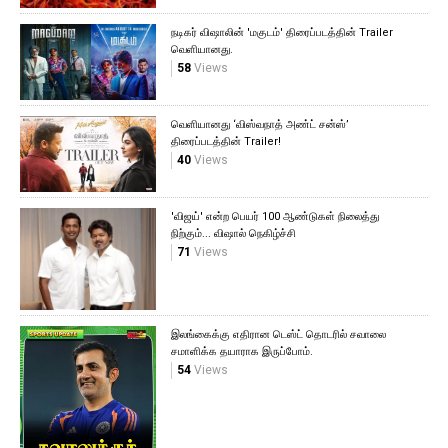
நடிகர் விஷாலின் 'மகுடம்' திரைப்படத்தின் Trailer
வெளியானது.
58
Views
வெளியானது ‘விஸ்வநாத் அண்ட் சன்ஸ்’
திரைப்படத்தின் Trailer!
40
Views
'விஜய்' என்ற பெயர் 100 ஆண்டுகள் நிலைத்து
நிற்கும்... விஷால் நெகிழ்ச்சி
71
Views
இலங்கைக்கு எதிரான டெஸ்ட் தொடரில் சவாலை
சமாளிக்க தயாராக இருப்போம்.
54
Views