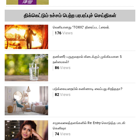
திக்கெட்டும் உச்சம் பெற்ற பரபரப்புச் செய்திகள்
வெளியானது 'TOXIC' திரைப்பட ட்ரைலர்.
176
Views
தண்ணீர் பருகுவதால் கிடைக்கும் முக்கியமான 5
நன்மைகள்!
86
Views
படுக்கையறையில் கண்ணாடி வைப்பது சிறந்ததா?
82
Views
சமூகவலைத்தளங்களில் Re Entry கொடுத்த பாடகி
கெனிஷா
74
Views