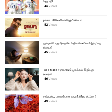
அனுமதி!
44
Views
ஓகஸ்ட் 20 வெளியாகிறது 'கலிஃபா'
52
Views
தூங்கும்போது அறையில் அதிக வெளிச்சம் இருப்பது
நல்லதா?
45
Views
Face Mask அதிக நேரம் முகத்தில் இருப்பது
நல்லதா?
46
Views
குங்குமப்பூ பளபளப்பான சருமத்திற்கு மட்டுமா ?
49
Views