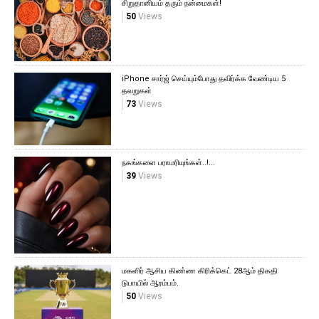
சிறுதானியம் தரும் நன்மைகள்!
50
Views
iPhone சார்ஜ் செய்யும்போது தவிர்க்க வேண்டிய 5
தவறுகள்
73
Views
நகங்களை பராமரியுங்கள்..!...
39
Views
மகளிர் ஆசிய கிண்ண கிரிக்கெட் 28ஆம் திகதி
டுபாயில் ஆரம்பம்.
50
Views