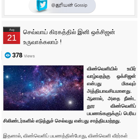
Aug
செவ்வாய் கிரகத்தில் இனி ஒக்சிஜன்
21
உருவாக்கலாம் !
378
Views
விண்வெளியில் உயிர்
வாழ்வதற்கு ஒக்சிஜன்
என்பது மிகவும்
அத்தியாவசியமானது.
ஆனால், அதை நீண்ட
தூர விண்வெளிப்
பயணங்களுக்குப் பெரிய
சிலிண்டர்களில் எடுத்துச் செல்வது என்பது சாத்தியமற்றது.
இதனால், விண்வெளிப் பயணத்தின்போது, விண்வெளி வீரர்கள்