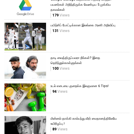
பயனர்கள் அறிந்திருக்க வேண்டிய 5 முக்கிய
தகவல்கள்
179
Views
பயிற்சிப் போட்டிக்கான இலங்கை அணி அறிவிப்பு
131
Views
தாடி வைத்திருப்பவரா நீங்கள்? இதை
தெரிந்துகொள்ளுங்கள்
100
Views
உடல் எடையை குறைக்க இலகுவான 6 Tips!
94
Views
மின்னல் தாக்கி கால்பந்து வீரர் மைதானத்திலேயே
உயிரிழப்பு.!
89
Views