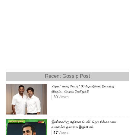
Recent Gossip Post
'விஜய்' என்ற பெயர் 100 ஆண்டுகள் நிலைத்து
நிற்கும்... விஷால் நெகிழ்ச்சி
30
Views
இலங்கைக்கு எதிரான டெஸ்ட் தொடரில் சவாலை
சமாளிக்க தயாராக இருப்போம்.
47
Views