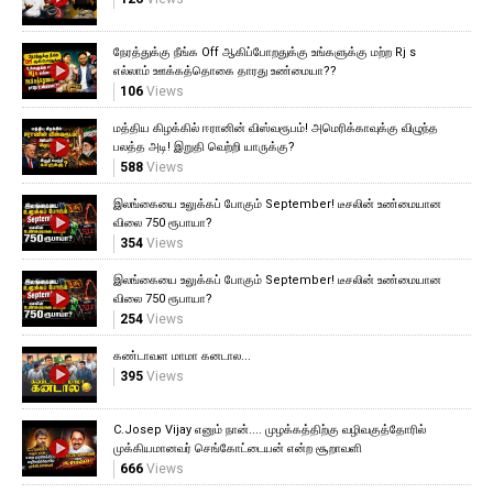
நேரத்துக்கு நீங்க Off ஆகிப்போறதுக்கு உங்களுக்கு மற்ற Rj s
எல்லாம் ஊக்கத்தொகை தாரது உண்மையா??
106
Views
மத்திய கிழக்கில் ஈரானின் விஸ்வரூபம்! அமெரிக்காவுக்கு விழுந்த
பலத்த அடி! இறுதி வெற்றி யாருக்கு?
588
Views
இலங்கையை உலுக்கப் போகும் September! டீசலின் உண்மையான
விலை 750 ரூபாயா?
354
Views
இலங்கையை உலுக்கப் போகும் September! டீசலின் உண்மையான
விலை 750 ரூபாயா?
254
Views
கண்டாவள மாமா கனடால...
395
Views
C.Josep Vijay எனும் நான்.... முழக்கத்திற்கு வழிவகுத்தோரில்
முக்கியமானவர் செங்கோட்டையன் என்ற சூறாவளி
666
Views