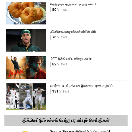
தேநீருக்கு ஏற்ற கார உளுந்து வடை!
50
Views
தீக்கிரையானது நீச்சல் வீரரின் வீடு
76
Views
OTT இல் வெளியாகிறது Lenin
82
Views
பயிற்சிப் போட்டிக்கான இலங்கை அணி அறிவிப்பு
131
Views
திக்கெட்டும் உச்சம் பெற்ற பரபரப்புச் செய்திகள்
Google Storage விதிகளில் அதிரடி மாற்றம்!