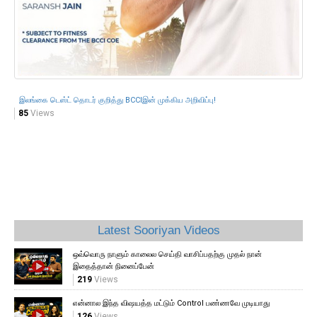
நூ
91
இலங்கை டெஸ்ட் தொடர் குறித்து BCCIஇன் முக்கிய அறிவிப்பு!
85
Views
Latest Sooriyan Videos
ஒவ்வொரு நாளும் காலைல செய்தி வாசிப்பதற்கு முதல் நான்
இதைத்தான் நினைப்பேன்
219
Views
என்னால இந்த விஷயத்த மட்டும் Control பண்ணவே முடியாது
126
Views