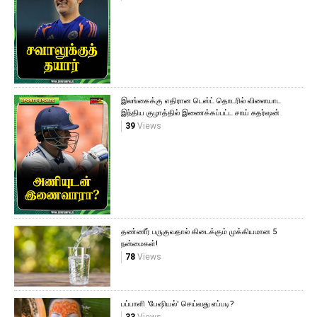
இலங்கைக்கு எதிரான டெஸ்ட் தொடரில் விளையாட
இந்திய குழாத்தில் இணைக்கப்பட்ட சாய் சுதர்ஷன்
39
Views
தண்ணீர் பருகுவதால் கிடைக்கும் முக்கியமான 5
நன்மைகள்!
78
Views
பப்பாளி 'பேஷியல்' செய்வது எப்படி?
33
Views