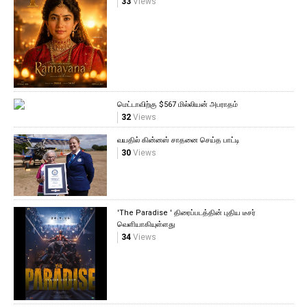
33
Views
மெட்டாவிற்கு $567 மில்லியன் அபராதம்
32
Views
வயதில் கின்னஸ் சாதனை செய்த பாட்டி
30
Views
'The Paradise ' திரைப்படத்தின் புதிய டீசர்
வெளியாகியுள்ளது
34
Views