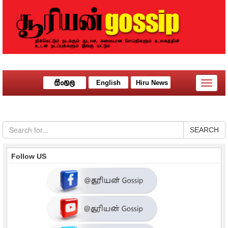
English
Hiru News
Toggle
naviga
SEARCH
Follow US