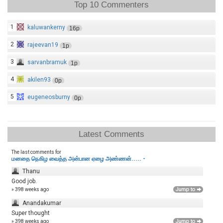
Top 10 Commenters
1
kaluwankerny
16p
2
rajeevan19
1p
3
sarvanbramuk
1p
4
akilen93
0p
5
eugeneosburny
0p
Latest Comments
The last comments for
மனதை நெகிழ வைத்த அன்பான ஏழை அண்ணன்..... -
Thanu
Good job.
» 398 weeks ago
Anandakumar
Super thought
» 398 weeks ago