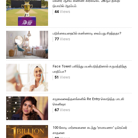
மகளிர் ஆசிய கிண்ண கிரிக்கெட் 28ஆம் திகதி
டுபாயில் ஆரம்பம்.
44
Views
படுக்கையறையில் கண்ணாடி வைப்பது சிறந்ததா?
77
Views
Face Towel பகிர்ந்து பயன்படுத்தினால் சருமத்திற்கு
பாதிப்பா?
51
Views
சமூகவலைத்தளங்களில் Re Entry கொடுத்த பாடகி
கெனிஷா
67
Views
100 கோடி பார்வைகளை கடந்து 'ராமாயணா' டிரெய்லர்
சாதனை