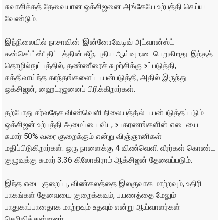
சுவாசிக்கத் தேவையான ஒக்சிஜனை அங்கேயே உற்பத்தி செய்ய
வேண்டும்.
இந்நிலையில் நாசாவின் 'இன்னோவேடிவ் அட்வான்ஸ்ட்
கன்செப்ட்ஸ்' திட்டத்தின் கீழ், புதிய ஆய்வு நடைபெறுகிறது. இந்தத்
தொழில்நுட்பத்தில், தண்ணீரைச் சுழற்சிக்கு உட்படுத்தி,
சக்திவாய்ந்த காந்தங்களைப் பயன்படுத்தி, அதில் இருந்து
ஒக்சிஜன், ஹைட்ரஜனைப் பிரிக்கிறார்கள்.
தற்போது சர்வதேச விண்வெளி நிலையத்தில் பயன்படுத்தப்படும்
ஒக்சிஜன் உற்பத்தி அமைப்பை விட, உபகரணங்களின் எடையை
சுமார் 50% வரை குறைக்கும் என்று விஞ்ஞானிகள்
மதிப்பிடுகிறார்கள். ஒரு நாளைக்கு 4 விண்வெளி வீரர்கள் கொண்ட
குழுவுக்கு சுமார் 3.36 கிலோகிராம் ஆக்சிஜன் தேவைப்படும்.
இந்த எடை குறைப்பு, விண்கலத்தை இலகுவாக மாற்றவும், உதிரி
பாகங்கள் தேவையை குறைக்கவும், பயணத்தை மேலும்
பாதுகாப்பானதாக மாற்றவும் உதவும் என்று ஆய்வாளர்கள்
தெரிவித்துள்ளனர்.