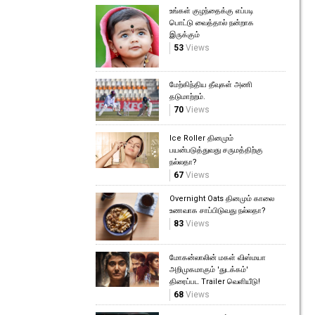
உங்கள் குழந்தைக்கு எப்படி
பொட்டு வைத்தால் நன்றாக
இருக்கும்
53
Views
மேற்கிந்திய தீவுகள் அணி
தடுமாற்றம்.
70
Views
Ice Roller தினமும்
பயன்படுத்துவது சருமத்திற்கு
நல்லதா?
67
Views
Overnight Oats தினமும் காலை
உணவாக சாப்பிடுவது நல்லதா?
83
Views
மோகன்லாலின் மகள் விஸ்மயா
அறிமுகமாகும் 'துடக்கம்'
திரைப்பட Trailer வெளியீடு!
68
Views