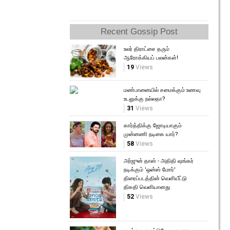
Recent Gossip Post
உலர் திராட்சை தரும்
ஆரோக்கியப் பலன்கள்!
19
Views
மண்பானையில் சமைக்கும் உணவு
உடலுக்கு நல்லதா?
31
Views
கார்த்திக்கு ஜோடியாகும்
முன்னணி நடிகை யார்?
58
Views
அர்ஜுன் தாஸ் - அதிதி ஷங்கர்
நடிக்கும் 'ஒன்ஸ் மோர்'
திரைப்படத்தின் வெளியீட்டு
திகதி வெளியானது
52
Views