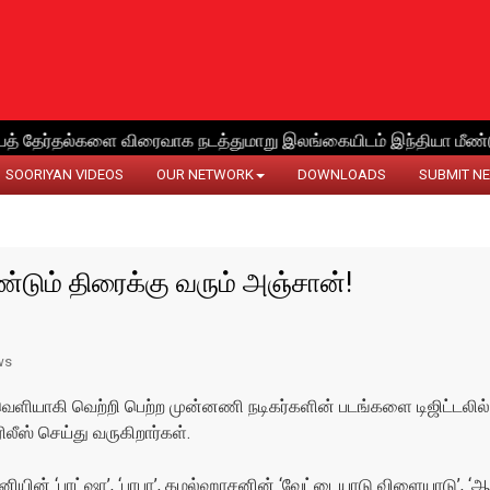
SOORIYAN VIDEOS
OUR NETWORK
DOWNLOADS
SUBMIT N
ண்டும் திரைக்கு வரும் அஞ்சான்!
ws
வெளியாகி வெற்றி பெற்ற முன்னணி நடிகர்களின் படங்களை டிஜிட்டலில் பு
ரிலீஸ் செய்து வருகிறார்கள்.
ியின் ‘பாட்ஷா’, ‘பாபா’, கமல்ஹாசனின் ‘வேட்டையாடு விளையாடு’, ‘ஆ