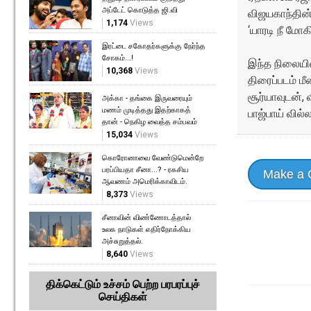
அப்டேட் கொடுத்த ஜி.வி
விஜயகாந்தின் 
1,174
Views
‘யாரடி நீ மோக
இரட்டை சகோதர்களுக்கு நேர்ந்த
சோகம்...!
இந்த நிலையில
10,368
Views
திரைப்படம் ம
சூர்யாவுடன், 
அக்கா - தங்கை இருவரையும்
மணம் முடித்தது இதற்காகத்
பாஜ்பாய் வில்
தான் - நெகிழ வைத்த சம்பவம்
15,034
Views
கொரோனாவை வேண்டுமென்றே
பரப்பியதா சீனா...? - ரகசிய
Make a
ஆவணம் அமெரிக்காவிடம்.
8,373
Views
சீனாவின் விண்ணோடத்தால்
உலக நாடுகள் எதிர்நோக்கிய
அச்சுறுத்தல்.
8,640
Views
திக்கெட்டும் உச்சம் பெற்ற பரபரப்புச்
செய்திகள்