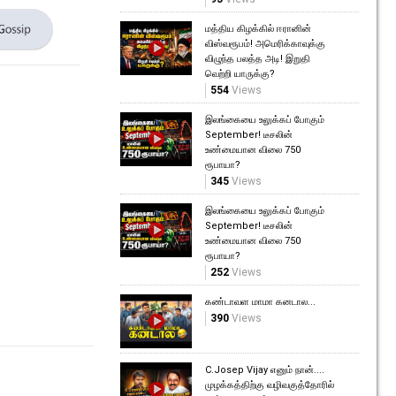
மத்திய கிழக்கில் ஈரானின்
விஸ்வரூபம்! அமெரிக்காவுக்கு
விழுந்த பலத்த அடி! இறுதி
வெற்றி யாருக்கு?
554
Views
இலங்கையை உலுக்கப் போகும்
September! டீசலின்
உண்மையான விலை 750
ரூபாயா?
345
Views
இலங்கையை உலுக்கப் போகும்
September! டீசலின்
உண்மையான விலை 750
ரூபாயா?
252
Views
கண்டாவள மாமா கனடால...
390
Views
C.Josep Vijay எனும் நான்....
முழக்கத்திற்கு வழிவகுத்தோரில்