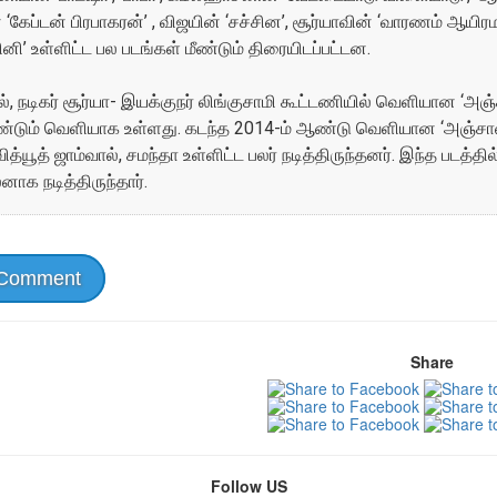
‘கேப்டன் பிரபாகரன்’ , விஜயின் ‘சச்சின’, சூர்யாவின் ‘வாரணம் ஆயிரம
ினி’ உள்ளிட்ட பல படங்கள் மீண்டும் திரையிடப்பட்டன.
், நடிகர் சூர்யா- இயக்குநர் லிங்குசாமி கூட்டணியில் வெளியான ‘அஞ்
ீண்டும் வெளியாக உள்ளது. கடந்த 2014-ம் ஆண்டு வெளியான ‘அஞ்சான்
வித்யூத் ஜாம்வால், சமந்தா உள்ளிட்ட பலர் நடித்திருந்தனர். இந்த படத்த
லனாக நடித்திருந்தார்.
 Comment
Share
Follow US