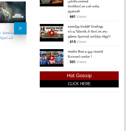
முக்கியமானவர்
செங்கோட்டையன் என்ற
சூறாவளி
குரோஷியாவில் கடலுக்கு
30 விந
661
Views
அடியில் அருங்காட்சியகம் !
முத்த
படைத்த
91
Views
வரலாற்று வெற்றி! வென்றது
208
V
எப்படி?திராவிடக் கோட்டையை
’ திரைப்பட
ஒற்றை ஆளாகத் தகர்த்த விஜய்!
ழ்நாட்டில்
415
Views
metro Bus ல ஒரு round
போகலாம் வாங்க !
501
Views
இலங்கை டெஸ்ட் தொடர்
குறித்து BCCIஇன் முக்கிய
Hot Gossip
அறிவிப்பு!
81
Views
CLICK HERE