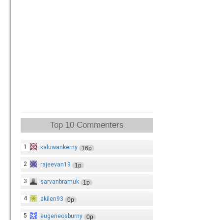
Top 10 Commenters
1
kaluwankerny
16p
2
rajeevan19
1p
3
sarvanbramuk
1p
4
akilen93
0p
5
eugeneosburny
0p