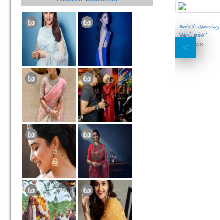
மீண்டும் திரைக்கு
'திருப்பாச்சி'!
81
Views