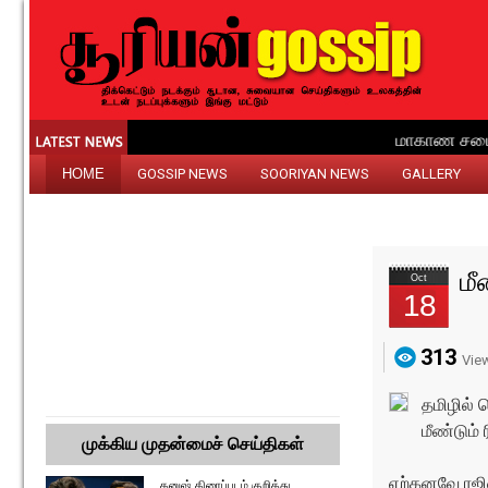
HOME
GOSSIP NEWS
SOORIYAN NEWS
GALLERY
மீ
Oct
18
313
Vie
தமிழில் 
மீண்டும் 
முக்கிய முதன்மைச் செய்திகள்
ஏற்கனவே ரஜின
தனுஷ் திரைப்படம் குறித்து