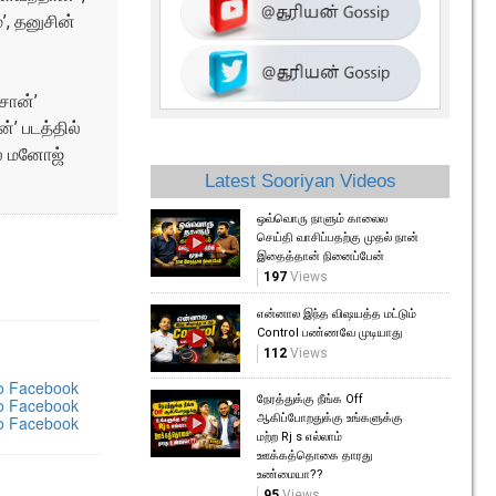
’, தனுசின்
சான்’
’ படத்தில்
ில் மனோஜ்
Latest Sooriyan Videos
ஒவ்வொரு நாளும் காலைல
செய்தி வாசிப்பதற்கு முதல் நான்
இதைத்தான் நினைப்பேன்
197
Views
என்னால இந்த விஷயத்த மட்டும்
Control பண்ணவே முடியாது
112
Views
நேரத்துக்கு நீங்க Off
ஆகிப்போறதுக்கு உங்களுக்கு
மற்ற Rj s எல்லாம்
ஊக்கத்தொகை தாரது
உண்மையா??
95
Views