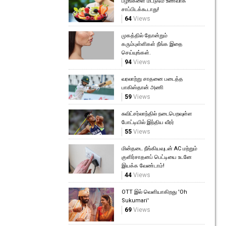
பழங்களை மட்டுமே உணவாக
சாப்பிடக்கூடாது!
64
Views
முகத்தில் தோன்றும்
கரும்புள்ளிகள் நீங்க இதை
செய்யுங்கள்.
94
Views
வரலாற்று சாதனை படைத்த
பாகிஸ்தான் அணி
59
Views
சுவிட்சர்லாந்தில் நடைபெறவுள்ள
போட்டியில் இந்திய வீரர்
55
Views
மின்தடை நீங்கியவுடன் AC மற்றும்
குளிர்சாதனப் பெட்டியை உடனே
இயக்க வேண்டாம்!
44
Views
OTT இல் வெளியாகிறது 'Oh
Sukumari'
69
Views