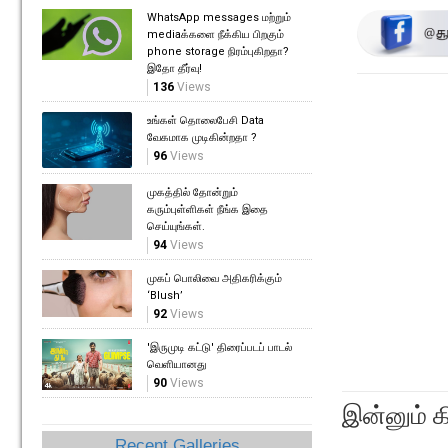
WhatsApp messages மற்றும்
mediaக்களை நீக்கிய பிறகும்
phone storage நிரம்புகிறதா?
இதோ தீர்வு!
136
Views
உங்கள் தொலைபேசி Data
வேகமாக முடிகின்றதா ?
96
Views
முகத்தில் தோன்றும்
கரும்புள்ளிகள் நீங்க இதை
செய்யுங்கள்.
94
Views
முகப் பொலிவை அதிகரிக்கும்
‘Blush’
92
Views
'இருமுடி கட்டு' திரைப்படப் பாடல்
வெளியானது
90
Views
இன்னும் க
Recent Galleries