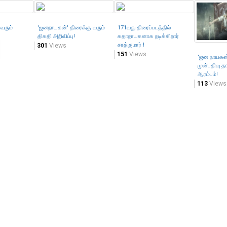
 வரும்
'ஜனநாயகன்' திரைக்கு வரும்
171வது திரைப்படத்தில்
திகதி அறிவிப்பு!
கதாநாயகனாக நடிக்கிறார்
சரத்குமார் !
301
Views
151
Views
'ஜன நாயகன்
முன்பதிவு தமி
ஆரம்பம்!
113
Views