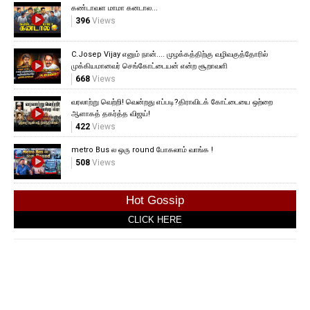
கண்டாவள மாமா கனடால...
396
Views
C.Josep Vijay எனும் நான்.... முழக்கத்திற்கு வழிவகுத்தோரில்
முக்கியமானவர் செங்கோட்டையன் என்ற சூறாவளி
668
Views
வரலாற்று வெற்றி! வென்றது எப்படி?திராவிடக் கோட்டையை ஒற்றை
ஆளாகத் தகர்த்த விஜய்!
422
Views
metro Bus ல ஒரு round போகலாம் வாங்க !
508
Views
Hot Gossip
CLICK HERE