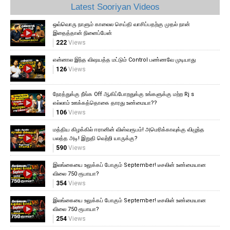
Latest Sooriyan Videos
ஒவ்வொரு நாளும் காலைல செய்தி வாசிப்பதற்கு முதல் நான்
இதைத்தான் நினைப்பேன்
222
Views
என்னால இந்த விஷயத்த மட்டும் Control பண்ணவே முடியாது
126
Views
நேரத்துக்கு நீங்க Off ஆகிப்போறதுக்கு உங்களுக்கு மற்ற Rj s
எல்லாம் ஊக்கத்தொகை தாரது உண்மையா??
106
Views
மத்திய கிழக்கில் ஈரானின் விஸ்வரூபம்! அமெரிக்காவுக்கு விழுந்த
பலத்த அடி! இறுதி வெற்றி யாருக்கு?
590
Views
இலங்கையை உலுக்கப் போகும் September! டீசலின் உண்மையான
விலை 750 ரூபாயா?
354
Views
இலங்கையை உலுக்கப் போகும் September! டீசலின் உண்மையான
விலை 750 ரூபாயா?
254
Views