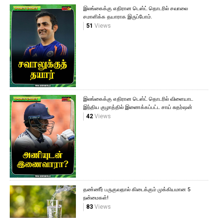
இலங்கைக்கு எதிரான டெஸ்ட் தொடரில் சவாலை
சமாளிக்க தயாராக இருப்போம்.
51
Views
இலங்கைக்கு எதிரான டெஸ்ட் தொடரில் விளையாட
இந்திய குழாத்தில் இணைக்கப்பட்ட சாய் சுதர்ஷன்
42
Views
தண்ணீர் பருகுவதால் கிடைக்கும் முக்கியமான 5
நன்மைகள்!
83
Views