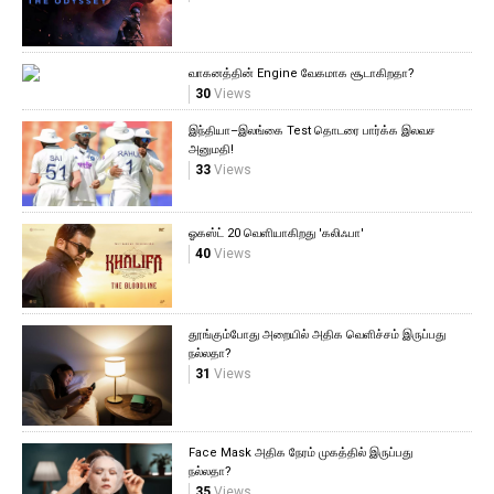
வாகனத்தின் Engine வேகமாக சூடாகிறதா?
30
Views
இந்தியா–இலங்கை Test தொடரை பார்க்க இலவச
அனுமதி!
33
Views
ஓகஸ்ட் 20 வெளியாகிறது 'கலிஃபா'
40
Views
தூங்கும்போது அறையில் அதிக வெளிச்சம் இருப்பது
நல்லதா?
31
Views
Face Mask அதிக நேரம் முகத்தில் இருப்பது
நல்லதா?
35
Views