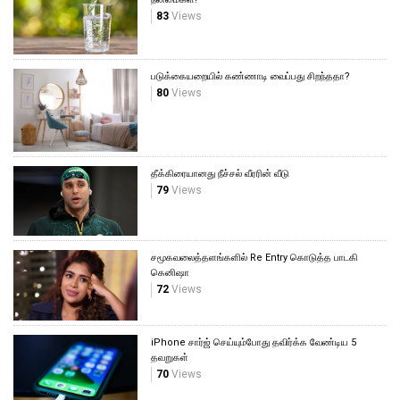
83
Views
படுக்கையறையில் கண்ணாடி வைப்பது சிறந்ததா?
80
Views
தீக்கிரையானது நீச்சல் வீரரின் வீடு
79
Views
சமூகவலைத்தளங்களில் Re Entry கொடுத்த பாடகி
கெனிஷா
72
Views
iPhone சார்ஜ் செய்யும்போது தவிர்க்க வேண்டிய 5
தவறுகள்
70
Views