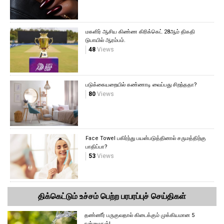
மகளிர் ஆசிய கிண்ண கிரிக்கெட் 28ஆம் திகதி
டுபாயில் ஆரம்பம்.
48
Views
படுக்கையறையில் கண்ணாடி வைப்பது சிறந்ததா?
80
Views
Face Towel பகிர்ந்து பயன்படுத்தினால் சருமத்திற்கு
பாதிப்பா?
53
Views
திக்கெட்டும் உச்சம் பெற்ற பரபரப்புச் செய்திகள்
தண்ணீர் பருகுவதால் கிடைக்கும் முக்கியமான 5
நன்மைகள்!