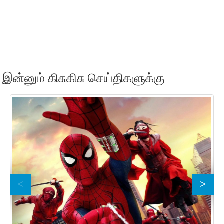
இன்னும் கிசுகிசு செய்திகளுக்கு
இம
13