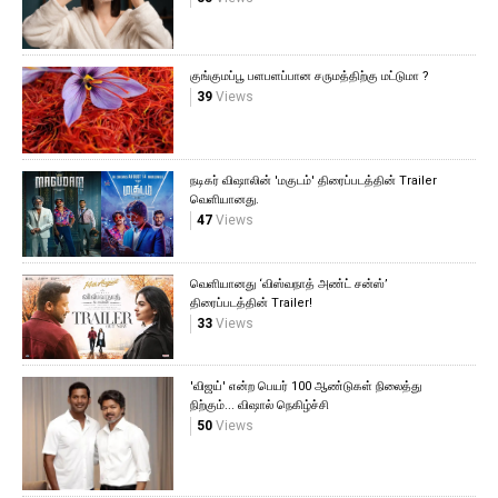
குங்குமப்பூ பளபளப்பான சருமத்திற்கு மட்டுமா ?
39
Views
நடிகர் விஷாலின் 'மகுடம்' திரைப்படத்தின் Trailer
வெளியானது.
47
Views
வெளியானது ‘விஸ்வநாத் அண்ட் சன்ஸ்’
திரைப்படத்தின் Trailer!
33
Views
'விஜய்' என்ற பெயர் 100 ஆண்டுகள் நிலைத்து
நிற்கும்... விஷால் நெகிழ்ச்சி
50
Views