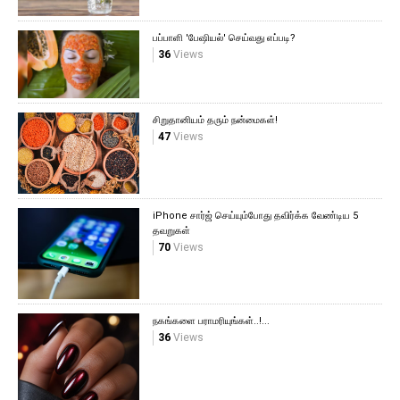
பப்பாளி 'பேஷியல்' செய்வது எப்படி?
36
Views
சிறுதானியம் தரும் நன்மைகள்!
47
Views
iPhone சார்ஜ் செய்யும்போது தவிர்க்க வேண்டிய 5
தவறுகள்
70
Views
நகங்களை பராமரியுங்கள்..!...
36
Views